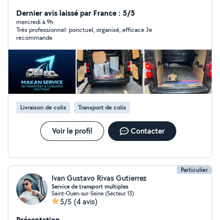
PROPOSE MES SERVICES EN VOUS RENDANT DES
PRESTATIONS DE QUALITÉ DISPONIBILITÉ 7j/7j 5h à
Dernier avis laissé par France : 5/5
21h DES TRANSPORTS & LIVRAISONS ET DES
mercredi à 9h
Très professionnel: ponctuel, organisé, efficace Je
ENLÈVEMENTS D'ENCOMBRANTS ET DES PETITS
recommande
DÉPLACEMENT POUR DES ÉTUDIANTS À DES TARIFS
RAISONNABLES L'OBJECTIF RESTE TOUJOURS AVANT
TOUT RENDRE DES PRESTATIONS DE QUALITÉ EN
S'ENTRAIDANT N'HÉSITE PAS À TENTÉ EXPÉRIENCE EN
FAISANT APPEL À MAIS SERVICES EN CAS DE BESOINS
CORDIALEMENT.
Livraison de colis
Transport de colis
Voir le profil
Contacter
Particulier
Ivan Gustavo Rivas Gutierrez
Service de transport multiples
Saint-Ouen-sur-Seine (Secteur 13)
5/5
(4 avis)
Présentation