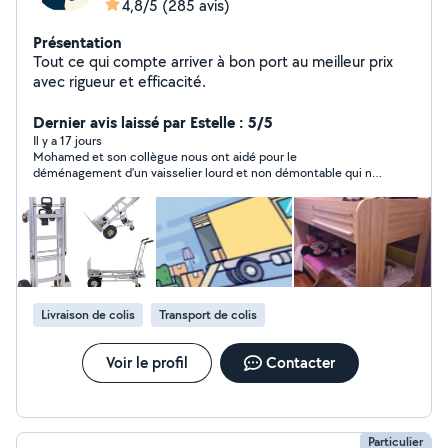
4,8/5
(285 avis)
Présentation
Tout ce qui compte arriver à bon port au meilleur prix
avec rigueur et efficacité.
Dernier avis laissé par Estelle : 5/5
Il y a 17 jours
Mohamed et son collègue nous ont aidé pour le
déménagement d’un vaisselier lourd et non démontable qui ne
tenait pas dans l’ascenseur. Merci pour votre aide, tout s’est
très bien passé, y compris le démontage et remontage des
portes du vaisselier ! Encore merci et à bientôt !
Livraison de colis
Transport de colis
Voir le profil
Contacter
Particulier