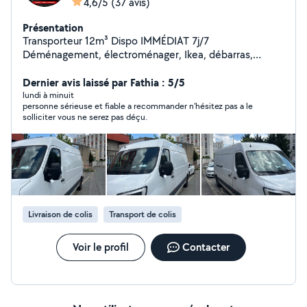
4,6/5
(37 avis)
Présentation
Transporteur 12m³ Dispo IMMÉDIAT 7j/7
Déménagement, électroménager, Ikea, débarras,
urgences. Rapide, sérieux, efficace. Intervention rapide
(souvent dans l'heure) Aide au chargement possible Prix
Dernier avis laissé par Fathia : 5/5
correct, travail propre Paris & Île-de-France Réponse en
lundi à minuit
personne sérieuse et fiable a recommander n’hésitez pas a le
quelques minutes contactez-moi maintenant
solliciter vous ne serez pas déçu.
Livraison de colis
Transport de colis
Voir le profil
Contacter