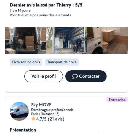
extérieurs : remise en état, rénovation complète
Dernier avis laissé par Thierry : 5/5
(peinture, plomberie, électricité, sols, menuiserie,
Il y a 14 jours
Ponctuel et a pris soins des elements
parquet, etc.), ainsi que pour vos déménagements,
manutention lourde et aide au
chargement/déchargement. Travail soigné et sérieux,
respect des délais, et prestations couvertes par une
garantie décennale pour votre tranquillité. Devis clair et
personnalisé sur demande.
Livraison de colis
Transport de colis
Voir le profil
Contacter
Entreprise
Sky MOVE
Déménageur professionnels
Paris (Plaisance 13)
4,7/5
(21 avis)
Présentation