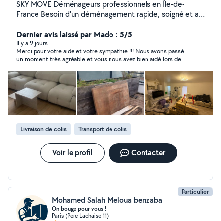
SKY MOVE Déménageurs professionnels en Île-de-
France Besoin d'un déménagement rapide, soigné et au
meilleur prix ? SKY MOVE met à votre disposition une
équipe de déménageurs professionnels pour tous vos
Dernier avis laissé par Mado : 5/5
besoins en Île-de-France. Nos services :
Il y a 9 jours
Merci pour votre aide et votre sympathie !!! Nous avons passé
Déménagement de particuliers et professionnels
un moment très agréable et vous nous avez bien aidé lors de
Chargement et déchargement Manutention de meubles
notre transport. Merci encore. Je vous recommande avec
lourds Débarras Livraison de mobilier et électroménager
plaisir !
Protection de vos biens pendant le transport Pourquoi
nous choisir ? Équipe sérieuse et ponctuelle Travail
soigné Tarifs compétitifs Intervention rapide en Île-de-
France Devis gratuit Contactez-nous dès aujourd'hui
pour obtenir votre devis personnalisé.
Livraison de colis
Transport de colis
Voir le profil
Contacter
Particulier
Mohamed Salah Meloua benzaba
On bouge pour vous !
Paris (Pere Lachaise 11)