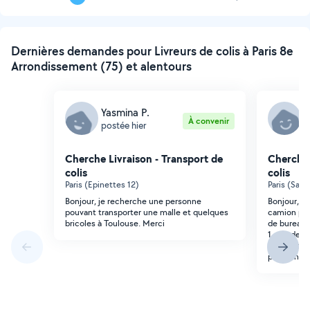
Page
suivante
Dernières demandes pour Livreurs de colis à Paris 8e
Arrondissement (75) et alentours
Yasmina P.
T
À convenir
postée hier
p
Cherche Livraison - Transport de
Cherche 
colis
colis
Paris (Epinettes 12)
Paris (Sain
Bonjour, je recherche une personne
Bonjour, j
pouvant transporter une malle et quelques
camion pou
bricoles à Toulouse. Merci
de bureau +
1 sac, de Pa
souhaite fa
personne.