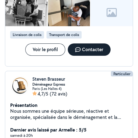
Livraison de colis
Transport de colis
Voir le profil
Contacter
Particulier
Steven Brasseur
Déménageur Express
Paris (Les Halles 4)
4,7/5
(72 avis)
Présentation
Nous sommes une équipe sérieuse, réactive et
organisée, spécialisée dans le déménagement et la
manutention. Nous intervenons pour tous types de
prestations : chargement, déchargement, transport de
Dernier avis laissé par Armelle : 5/5
meubles, manutention lourde ou fragile, avec un travail
samedi à 20h