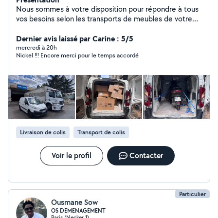
Nous sommes à votre disposition pour répondre à tous
vos besoins selon les transports de meubles de votre
maison, transport de motos, transport de matériel,
transport d'outils de travail et autres.
Dernier avis laissé par Carine : 5/5
mercredi à 20h
Nickel !!! Encore merci pour le temps accordé
Livraison de colis
Transport de colis
Voir le profil
Contacter
Particulier
Ousmane Sow
OS DEMENAGEMENT
Paris (Necker 1)