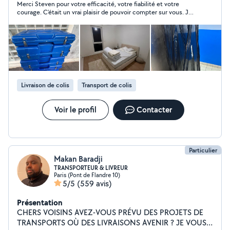
Merci Steven pour votre efficacité, votre fiabilité et votre
soigné et le respect total de vos biens. Que ce soit
courage. C’était un vrai plaisir de pouvoir compter sur vous. Je
pour un petit ou grand volume, nous nous adaptons à
vous souhaite une excellente continuation ! 19:55
vos besoins avec efficacité et professionnalisme.
Disponibles 24h/24 et 7j/7 pour répondre à vos
urgences et vos projets. Intervention sur toute l'Île-de-
France, déplacements possibles dans toute la France
ainsi qu'à l'étranger. Équipe ponctuelle, fiable et à
l'écoute, avec des tarifs transparents et compétitifs
Livraison de colis
Transport de colis
annoncés à l'avance. Tout déplacement « inutile » seras
facturé cinquante euros. Contactez-nous pour un devis
gratuit et rapide.
Voir le profil
Contacter
Particulier
Makan Baradji
TRANSPORTEUR & LIVREUR
Paris (Pont de Flandre 10)
5/5
(559 avis)
Présentation
CHERS VOISINS AVEZ-VOUS PRÉVU DES PROJETS DE
TRANSPORTS OÙ DES LIVRAISONS AVENIR ? JE VOUS