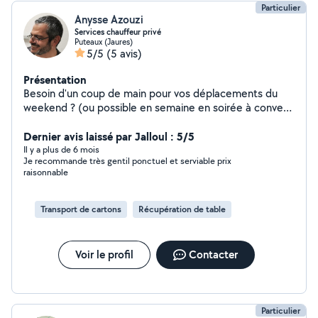
Particulier
Anysse Azouzi
Services chauffeur privé
Puteaux (Jaures)
5/5
(5 avis)
Présentation
Besoin d'un coup de main pour vos déplacements du
weekend ? (ou possible en semaine en soirée à convenir
ensemble) Je vous propose mes services de chauffeur
privé. (pour personnes âgées, personnes à mobilités
Dernier avis laissé par Jalloul : 5/5
réduites, accompagnement enfants pour anniversaire...
Il y a plus de 6 mois
Je recommande très gentil ponctuel et serviable prix
) Confort, sécurité et bonne humeur sont garantis :) Je
raisonnable
suis une personne responsable et avenante. J'ai été
confronté pendant quelques années à ces difficultés
logistiques en ce qui concerne mes proches. Je sais que
Transport de cartons
Récupération de table
ce service peut être essentiel pour alléger quelque peu
le quotidien des familles. Au plaisir de pouvoir vous aider
. Je donne également des cours en informatique (SQL
Voir le profil
Contacter
Oracle et PLSQL oracle)
Particulier