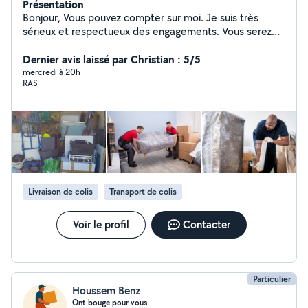
Présentation
Bonjour, Vous pouvez compter sur moi. Je suis très
sérieux et respectueux des engagements. Vous serez
satisfait comme toutes les personnes qui ont placé leur
confiance en moi. Merci beaucoup pour votre retour.
Dernier avis laissé par Christian : 5/5
mercredi à 20h
RAS
Livraison de colis
Transport de colis
Voir le profil
Contacter
Particulier
Houssem Benz
Ont bouge pour vous