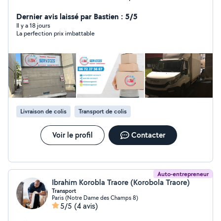
Paris ou en région parisienne, que vous déménagiez en
France et pays frontalier, le choix d'un déménageur
Dernier avis laissé par Bastien : 5/5
certifier qualité est de première importance.
Il y a 18 jours
La perfection prix imbattable
Livraison de colis
Transport de colis
Voir le profil
Contacter
Auto-entrepreneur
Ibrahim Korobla Traore (Korobola Traore)
Transport
Paris (Notre Dame des Champs 8)
5/5
(4 avis)