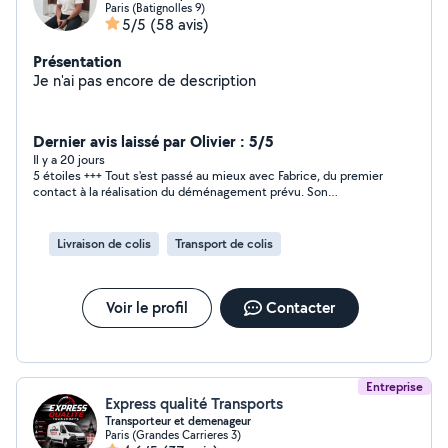
Paris (Batignolles 9)
5/5
(58 avis)
Présentation
Je n'ai pas encore de description
Dernier avis laissé par Olivier : 5/5
Il y a 20 jours
5 étoiles +++ Tout s'est passé au mieux avec Fabrice, du premier
contact à la réalisation du déménagement prévu. Son
professionnalisme, son efficacité, sa gentillesse pour un parfait
résultat en bonne entente. Et ce bon moment de discussion
autour d'un verre après la tâche. merci Fabrice et bravo !
Livraison de colis
Transport de colis
Voir le profil
Contacter
Entreprise
Express qualité Transports
Transporteur et demenageur
Paris (Grandes Carrieres 3)