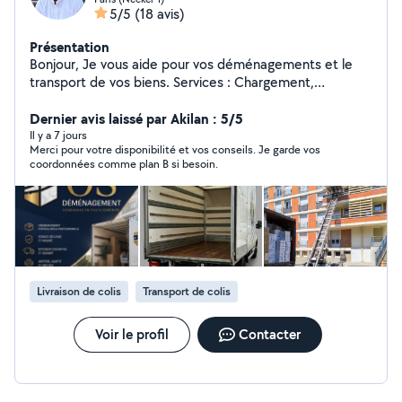
5/5
(18 avis)
Présentation
Bonjour, Je vous aide pour vos déménagements et le
transport de vos biens. Services : Chargement,
déchargement, mise à disposition monte-meubles pour
faire monter ou descendre des meubles et des objets
Dernier avis laissé par Akilan : 5/5
volumineux par l'extérieur d'un bâtiment. Atouts :
Il y a 7 jours
Merci pour votre disponibilité et vos conseils. Je garde vos
Efficace, soigneux et habitué aux charges lourdes.
coordonnées comme plan B si besoin.
Contactez-moi pour un déménagement en toute
sérénité ! Zéro 7.58.88.55.41
Livraison de colis
Transport de colis
Voir le profil
Contacter