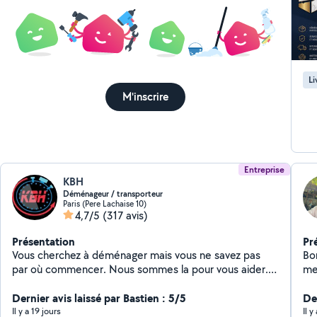
Li
M'inscrire
Entreprise
KBH
Déménageur / transporteur
Paris (Pere Lachaise 10)
4,7/5
(317 avis)
Présentation
Pr
Vous cherchez à déménager mais vous ne savez pas
Bo
par où commencer. Nous sommes la pour vous aider.
me
Sur Paris ou en région parisienne, que vous déménagiez
bo
en France et pays frontalier, le choix d'un déménageur
Dernier avis laissé par Bastien : 5/5
ch
De
certifier qualité est de première importance.
Confia
Il y a 19 jours
Il y