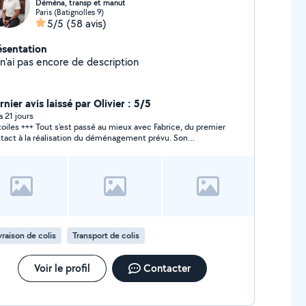
Déména, transp et manut
Paris (Batignolles 9)
5/5
(58 avis)
ésentation
 n'ai pas encore de description
nier avis laissé par Olivier : 5/5
 a 21 jours
toiles +++ Tout s'est passé au mieux avec Fabrice, du premier
tact à la réalisation du déménagement prévu. Son
lisme, son efficacité, sa gentillesse pour un parfait
ultat en bonne entente. Et ce bon moment de discussion
autour d'un verre après la tâche. merci Fabrice et bravo !
vraison de colis
Transport de colis
Voir le profil
Contacter