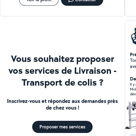
reh
Pr
Vous souhaitez proposer
Tou
ave
vos services de Livraison -
Der
Transport de colis ?
Il y
Moh
dém
ten
Inscrivez-vous et répondez aux demandes près
trè
de chez vous !
por
Proposer mes services