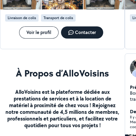
Livraison de colis
Transport de colis
Li
Voir le profil
Contacter
À Propos d’AlloVoisins
Pr
AlloVoisins est la plateforme dédiée aux
Bonjour, Je vous 
prestations de services et à la location de
trans
matériel à proximité de chez vous ! Rejoignez
dé
notre communauté de 4,5 millions de membres,
fa
Der
vol
Il y
professionnels et particuliers, et facilitez votre
Mer
Ef
quotidien pour tous vos projets !
coo
Co