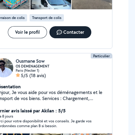
vraison de colis
Transport de colis
Voir le profil
Contacter
Particulier
Ousmane Sow
OS DEMENAGEMENT
Paris (Necker 1)
5/5
(18 avis)
ésentation
aide pour vos déménagements et le
port de vos biens. Services : Chargement,
chargement, mise à disposition monte-meubles pour
ire monter ou descendre des meubles et des objets
nier avis laissé par Akilan : 5/5
umineux par l'extérieur d'un bâtiment. Atouts :
 a 8 jours
ci pour votre disponibilité et vos conseils. Je garde vos
ficace, soigneux et habitué aux charges lourdes.
rdonnées comme plan B si besoin.
ntactez-moi pour un déménagement en toute
sérénité ! Zéro 7.58.88.55.41