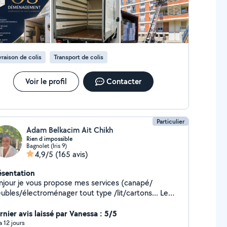
vraison de colis
Transport de colis
Voir le profil
Contacter
Particulier
Adam Belkacim Ait Chikh
Rien d impossible
Bagnolet (Iris 9)
4,9/5
(165 avis)
ésentation
njour je vous propose mes services (canapé/
ubles/électroménager tout type /lit/cartons... Le
n coin)magasin ikea/confo/Leroy Merlin/point p/
antier/déménagement A votre disposition 7/7
rnier avis laissé par Vanessa : 5/5
nce/rapidité/fiabilité. Tel zéro six. Dix . Cinquante
 a 12 jours