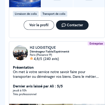
Livraison de colis
Transport de colis
Voir le profil
Contacter
Entreprise
H2 LOGISTIQUE
Déménageur Fiable/Expérimenté
Paris (Plaisance 19)
4,8/5
(240 avis)
Présentation
On met à votre service notre savoir faire pour
transporter ou déménager vos biens. Dans le métier
depuis 1999 on allie la qualité de service à un prix
Dernier avis laissé par Ali : 5/5
abordable. 4,9/5 (300+avis Google) H2 Logistique
jeudi à 10h
Très professionnel