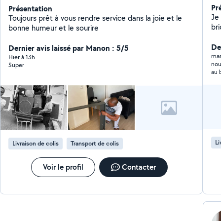
Pr
Présentation
Je
Toujours prêt à vous rendre service dans la joie et le
br
bonne humeur et le sourire
par
dé
Der
Dernier avis laissé par Manon : 5/5
Fo
mar
Hier à 13h
nou
Super
m'e
au 
tra
car
qu
soi
sa
vo
du 
con
Li
Livraison de colis
Transport de colis
de
be
pri
Voir le profil
Contacter
flui
dis
co