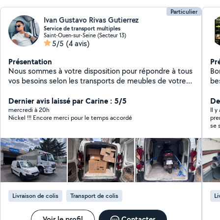
Particulier
Ivan Gustavo Rivas Gutierrez
Service de transport multiples
Saint-Ouen-sur-Seine (Secteur 13)
5/5
(4 avis)
Présentation
Pr
Nous sommes à votre disposition pour répondre à tous
Bo
vos besoins selon les transports de meubles de votre
besoins en 
maison, transport de motos, transport de matériel,
bureau) Débarras
transport d'outils de travail et autres.
Dernier avis laissé par Carine : 5/5
Livr
Der
soigné Intervention
mercredi à 20h
Il y
Nickel !!! Encore merci pour le temps accordé
pre
compétitifs Î
se 
me
ça fa
dét
d'e
l'o
pendant
par
jeu
can
Livraison de colis
Transport de colis
Li
assez capable.
abîmé et n
le 
Voir le profil
Contacter
et 