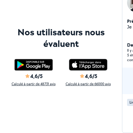
Pr
Je
Nos utilisateurs nous
évaluent
Der
Il y
5 é
con
professionna
rés
4,6/5
4,6/5
Calculé à partir de 48731 avis
Calculé à partir de 66000 avis
Li