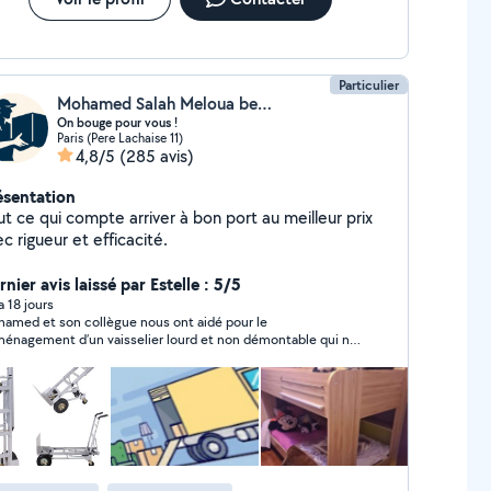
ausse la note a 3 étoiles
Particulier
Mohamed Salah Meloua benzaba
On bouge pour vous !
Paris (Pere Lachaise 11)
4,8/5
(285 avis)
ésentation
t ce qui compte arriver à bon port au meilleur prix
c rigueur et efficacité.
nier avis laissé par Estelle : 5/5
 a 18 jours
amed et son collègue nous ont aidé pour le
énagement d’un vaisselier lourd et non démontable qui ne
ait pas dans l’ascenseur. Merci pour votre aide, tout s’est
s bien passé, y compris le démontage et remontage des
tes du vaisselier ! Encore merci et à bientôt !