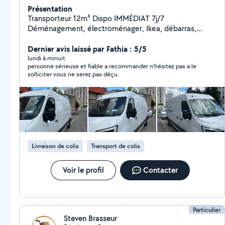
Présentation
Transporteur 12m³ Dispo IMMÉDIAT 7j/7
Déménagement, électroménager, Ikea, débarras,
urgences. Rapide, sérieux, efficace. Intervention rapide
(souvent dans l'heure) Aide au chargement possible
Dernier avis laissé par Fathia : 5/5
Prix correct, travail propre Paris & Île-de-France
lundi à minuit
personne sérieuse et fiable a recommander n’hésitez pas a le
Réponse en quelques minutes contactez-moi
solliciter vous ne serez pas déçu.
maintenant
Livraison de colis
Transport de colis
Voir le profil
Contacter
Particulier
Steven Brasseur