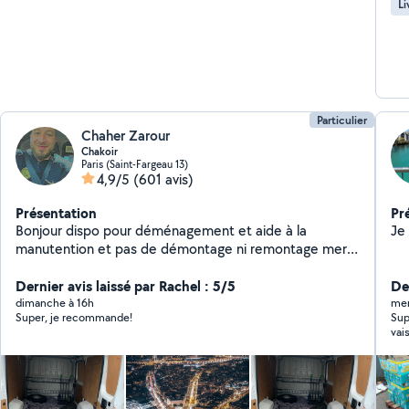
Li
Particulier
Chaher Zarour
Chakoir
Paris (Saint-Fargeau 13)
4,9/5
(601 avis)
Présentation
Pr
Bonjour dispo pour déménagement et aide à la
Je
manutention et pas de démontage ni remontage merci
0623.60..02.74
Dernier avis laissé par Rachel : 5/5
Der
dimanche à 16h
mer
Super, je recommande!
Sup
vai