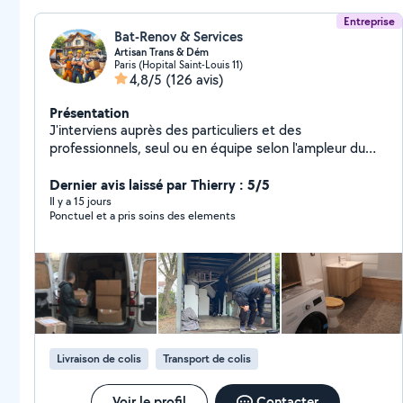
Entreprise
Bat-Renov & Services
Artisan Trans & Dém
Paris (Hopital Saint-Louis 11)
4,8/5
(126 avis)
Présentation
J'interviens auprès des particuliers et des
professionnels, seul ou en équipe selon l'ampleur du
chantier, pour vos petits et gros travaux intérieurs et
extérieurs : remise en état, rénovation complète
Dernier avis laissé par Thierry : 5/5
(peinture, plomberie, électricité, sols, menuiserie,
Il y a 15 jours
Ponctuel et a pris soins des elements
parquet, etc.), ainsi que pour vos déménagements,
manutention lourde et aide au
chargement/déchargement. Travail soigné et sérieux,
respect des délais, et prestations couvertes par une
garantie décennale pour votre tranquillité. Devis clair et
personnalisé sur demande.
Livraison de colis
Transport de colis
Voir le profil
Contacter