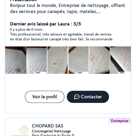
Bonjour tout le monde, Entreprise de nettoyage, offrant
des services pour canapés, tapis, matelas,
intérieur/exterieur de voiture, fauteuil et terrasses. Si
vous avez besoin de services de nettoyage, mon équipe
Dernier avis laissé par Laura : 5/5
et moi-même serions ravis de répondre à vos besoins.
Il y a plus de 6 mois
Très professionnel, très sérieux et agréable, travail de remise
Quelques chiffres : 68 canapés / 42 tapis/moquettes /
en état d’un fauteuil et canapé très bien fait. Je recommande
27 matelas / 31 voitures / 6 terrasses en seulement 1 an
et ce n'est que le début car notre priorité est votre
satisfaction. Sans frais de déplacement dans toute l'île
de France. Compte insta : prime_proprete Compte
TikTok : @prime_proprete
Voir le profil
Contacter
Entreprise
CHOPARD SAS
Conciergerie| Nettoyage
Paris (Faubourg du Roule 3)