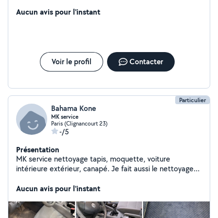
la rentabilité de votre investissement avec l'optimisation
des prix, l'amélioration des annonces, le relationnel avec
Aucun avis pour l'instant
les voyageurs tout en offrant un service de ménage haut
de gamme. Confiez-nous vos propriétés et profitez
d'une tranquillité d'esprit totale pendant que nous
gérons chaque détail, du début à la fin.
Voir le profil
Contacter
Particulier
Bahama Kone
MK service
Paris (Clignancourt 23)
-/5
Présentation
MK service nettoyage tapis, moquette, voiture
intérieure extérieur, canapé. Je fait aussi le nettoyage
de restaurant
Aucun avis pour l'instant