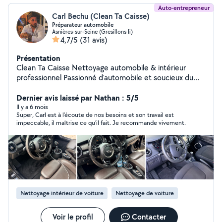
Auto-entrepreneur
Carl Bechu (Clean Ta Caisse)
Préparateur automobile
Asnières-sur-Seine (Gresillons Ii)
4,7/5
(31 avis)
Présentation
Clean Ta Caisse Nettoyage automobile & intérieur
professionnel Passionné d'automobile et soucieux du
détail, Clean Ta Caisse vous propose des prestations de
nettoyage automobile professionnel, réalisées avec
Dernier avis laissé par Nathan : 5/5
sérieux, rigueur et exigence. Chaque véhicule est traité
Il y a 6 mois
Super, Carl est à l’écoute de nos besoins et son travail est
avec le plus grand soin, comme si c'était le mien.
impeccable, il maîtrise ce qu’il fait. Je recommande vivement.
Pourquoi me choisir ? Professionnalisme et fiabilité :
ponctuel, organisé et à l'écoute de vos besoins. Passion
automobile : un vrai savoir-faire, pas un simple lavage
Résultats visibles et durables : finitions soignées,
intérieur / Extérieur assaini Produits et méthodes
adaptés : respect des matériaux et de votre véhicule
Satisfaction client prioritaire : votre confiance est ma
Nettoyage intérieur de voiture
Nettoyage de voiture
meilleure publicité. Nettoyage textile à domicile
Canapés, tapis, matelas et moquettes : nettoyage en
profondeur pour éliminer taches, odeurs et acariens et
Voir le profil
Contacter