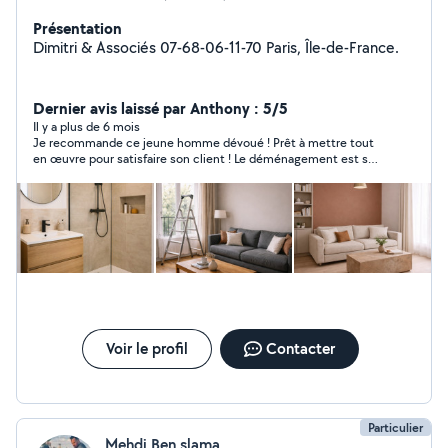
Présentation
Dimitri & Associés 07-68-06-11-70 Paris, Île-de-France.
Dernier avis laissé par Anthony : 5/5
Il y a plus de 6 mois
Je recommande ce jeune homme dévoué ! Prêt à mettre tout
en œuvre pour satisfaire son client ! Le déménagement est sa
passion ! Sa raison de vivre ! On le distingue immédiatement à
sa façon d’apprivoiser les cartons ! Je recommande fortement
ce jeune homme qui est déterminé ! Merci encore brave jeune
homme
Voir le profil
Contacter
Particulier
Mehdi Ben slama