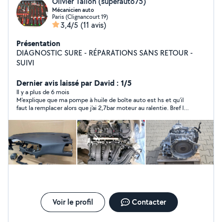
Olivier Tallon (superauto75)
Mécanicien auto
Paris (Clignancourt 19)
3,4/5
(11 avis)
Présentation
DIAGNOSTIC SURE - RÉPARATIONS SANS RETOUR -
SUIVI
Dernier avis laissé par David : 1/5
Il y a plus de 6 mois
M’explique que ma pompe à huile de boîte auto est hs et qu’il
faut la remplacer alors que j’ai 2,7bar moteur au ralentie. Bref la
panne je l’ai trouvé de moi même et m’a couter 30 en pièces.
Pas bon le diagnostic
Voir le profil
Contacter