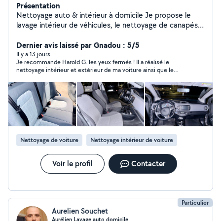
Présentation
Nettoyage auto & intérieur à domicile Je propose le
lavage intérieur de véhicules, le nettoyage de canapés,
tapis et sièges avec du matériel professionnel. Résultat
propre et soigné Produits adaptés & respectueux
Dernier avis laissé par Gnadou : 5/5
Intervention rapide et sérieuse Déplacement possible
Il y a 13 jours
Je recommande Harold G. les yeux fermés ! Il a réalisé le
nettoyage intérieur et extérieur de ma voiture ainsi que le
nettoyage de mes deux canapés. Le travail est impeccable,
soigné et réalisé avec beaucoup de professionnalisme. En plus
d’être très serviable, il est souriant, ponctuel et à l’écoute. Je
suis entièrement satisfaite du résultat et je n’hésiterai pas à
refaire appel à lui. Merci encore pour cet excellent travail !
Nettoyage de voiture
Nettoyage intérieur de voiture
Voir le profil
Contacter
Particulier
Aurelien Souchet
Aurélien Lavage auto domicile