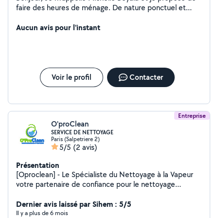
faire des heures de ménage. De nature ponctuel et
fiable, j'aime beaucoup être au service des personnes
et effectuer les tâches ménagères de manière efficace.
Aucun avis pour l'instant
J'ai beaucoup d'expérience et j'ai également obtenu un
diplôme d'agent de service. Mes anciens employeurs
(des particuliers) étaient très satisfaits de mon travail.
Je peux vous fournir des références si vous le souhaitez.
N'hésitez pas à me contacter. Bonne journée et à
Voir le profil
Contacter
bientôt.
Entreprise
O'proClean
SERVICE DE NETTOYAGE
Paris (Salpetriere 2)
5/5
(2 avis)
Présentation
[Oproclean] - Le Spécialiste du Nettoyage à la Vapeur
votre partenaire de confiance pour le nettoyage
professionnel de canapés, véhicules, moquettes, tapis
et matelas. Nous sommes dévoués à redonner à vos
Dernier avis laissé par Sihem : 5/5
espaces de vie et de travail toute leur fraîcheur et leur
Il y a plus de 6 mois