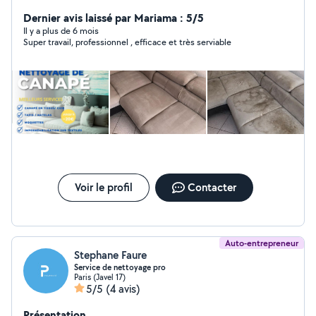
professionnels. Grâce à une technologie performante et
écologique, nous éliminons saletés, bactéries et
Dernier avis laissé par Mariama : 5/5
allergènes sans produits chimiques. Rapide, efficace et
Il y a plus de 6 mois
Super travail, professionnel , efficace et très serviable
respectueux de l'environnement, Suprasteam redonne
éclat et hygiène à tous vos espaces.
Voir le profil
Contacter
Auto-entrepreneur
Stephane Faure
Service de nettoyage pro
Paris (Javel 17)
5/5
(4 avis)
Présentation