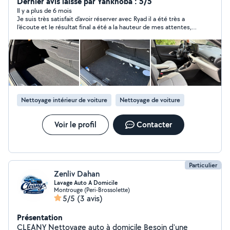
tout le matériel nécessaire. Prestations soignées et
Dernier avis laissé par Yankhoba : 5/5
rapides : aspiration complète, dépoussiérage,
Il y a plus de 6 mois
Je suis très satisfait d'avoir réserver avec Ryad il a été très a
plastiques, sièges, tapis, coffre et finitions détaillées.
l'écoute et le résultat final a été a la hauteur de mes attentes,
Intervention sur voitures, utilitaires et camions.
je recommande fortement
Disponible en Île-de-France, pour particuliers et
professionnels. N'hésitez pas à me contacter pour un
service sérieux et de qualité.
Nettoyage intérieur de voiture
Nettoyage de voiture
Voir le profil
Contacter
Particulier
Zenliv Dahan
Lavage Auto A Domicile
Montrouge (Peri-Brossolette)
5/5
(3 avis)
Présentation
CLEANY Nettoyage auto à domicile Besoin d'une