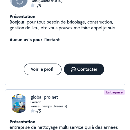
Paris (Goutte d'Or 10)
-/5
Présentation
Bonjour, pour tout besoin de bricolage, construction,
gestion de lieu, etc vous pouvez me faire appel je suis
particulier mais professionnel dans les domaines cités
n'hésitez pas à me contacter pour vos besoins
Aucun avis pour l'instant
Voir le profil
Contacter
Entreprise
global pro net
Gérant
Paris (Champs Elysees 3)
-/5
Présentation
entreprise de nettoyage multi service qui à des années