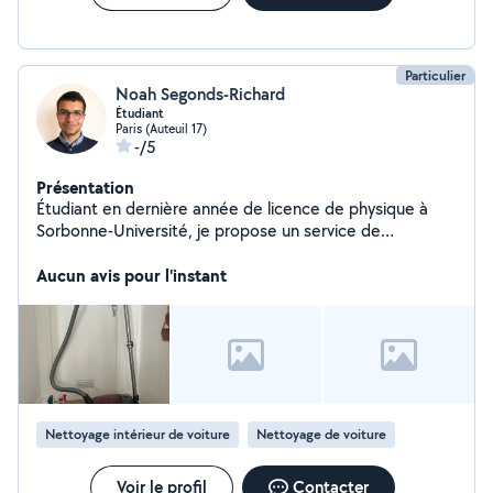
retrouver un intérieur sain et propre. Clean Ta Caisse
Particulier
Noah Segonds-Richard
Étudiant
Paris (Auteuil 17)
-/5
Présentation
Étudiant en dernière année de licence de physique à
Sorbonne-Université, je propose un service de
nettoyage de véhicule de particulier à particulier. Muni
de mon propre matériel (aspirateur, produits
Aucun avis pour l'instant
d'entretien, brosses), je me déplace dans Paris et sa
banlieue proche. Cette offre s'inscrit dans une
démarche d'aide à la personne ou de coup de pouce
entre voisins à moindre coût :)
Nettoyage intérieur de voiture
Nettoyage de voiture
Voir le profil
Contacter