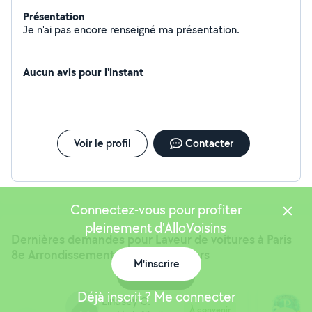
Présentation
Je n'ai pas encore renseigné ma présentation.
Aucun avis pour l'instant
Voir le profil
Contacter
Connectez-vous pour profiter
pleinement d'AlloVoisins
Dernières demandes pour Laveur de voitures à Paris
8e Arrondissement (75) et alentours
M'inscrire
Carte
Déjà inscrit ? Me connecter
Lindsey C.
H
À convenir