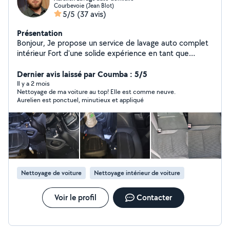
Courbevoie (Jean Blot)
5/5
(37 avis)
Présentation
Bonjour, Je propose un service de lavage auto complet
intérieur Fort d'une solide expérience en tant que
préparateur de véhicules chez Renault et Land Rover, Je
veille toujours à offrir un travail soigné et professionnel
Dernier avis laissé par Coumba : 5/5
Je me déplace chez vous avec tout le matériel
Il y a 2 mois
Nettoyage de ma voiture au top! Elle est comme neuve.
nécessaire. N'hésitez pas à me contacter pour redonner
Aurelien est ponctuel, minutieux et appliqué
un coup d'éclat à votre véhicule ! Je loue mes
injecteurs-extracteurs Bissell SpotClean Pro et Spot
Clean PET PRO, idéal pour nettoyer tapis, canapés,
matelas, sièges de voiture etc... Livraison à domicile
possible sur demande pour plus de praticité. À bientôt
Aurélien
Nettoyage de voiture
Nettoyage intérieur de voiture
Voir le profil
Contacter