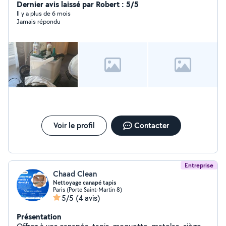
intérieur des voitures.
Dernier avis laissé par Robert : 5/5
Il y a plus de 6 mois
Jamais répondu
Voir le profil
Contacter
Entreprise
Chaad Clean
Nettoyage canapé tapis
Paris (Porte Saint-Martin 8)
5/5
(4 avis)
Présentation