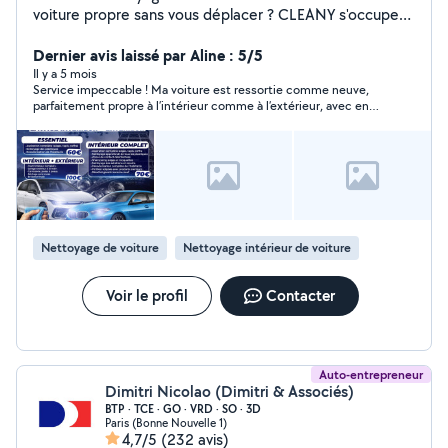
voiture propre sans vous déplacer ? CLEANY s'occupe
du nettoyage intérieur et extérieur de votre véhicule
directement chez vous. Travail soigné Produits
Dernier avis laissé par Aline : 5/5
professionnels Rapide et efficace Sur rendez-vous
Il y a 5 mois
Service impeccable ! Ma voiture est ressortie comme neuve,
Déplacement inclus Intervention sur toute l'île de
parfaitement propre à l’intérieur comme à l’extérieur, avec en
France et alentours Contactez-moi pour un devis ou une
plus une agréable odeur de fraîcheur. Travail soigné, rapide et
prise de rendez-vous
professionnel. Je recommande les yeux fermés !
Nettoyage de voiture
Nettoyage intérieur de voiture
Voir le profil
Contacter
Auto-entrepreneur
Dimitri Nicolao (Dimitri & Associés)
BTP · TCE · GO · VRD · SO · 3D
Paris (Bonne Nouvelle 1)
4,7/5
(232 avis)