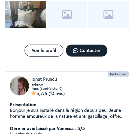
Voir le profil
Contacter
Particulier
Ionut Pruncu
Yobrico
Paris (Saint-Victor 6)
3,7/5
(14 avis)
Présentation
Bonjour je suis installé dans la région depuis peu. Jeune
homme amoureux de la nature et anti gaspillage j'offre
mes services de travaux en tout genre ainsi que de la
restauration de divers objets. N'hésitez pas à me
Dernier avis laissé par Vanessa : 5/5
Il y a plus de 6 mois