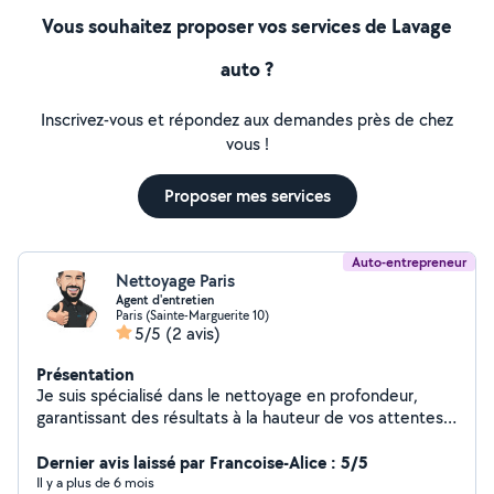
Vous souhaitez proposer vos services de Lavage
auto ?
Inscrivez-vous et répondez aux demandes près de chez
vous !
Proposer mes services
Auto-entrepreneur
Nettoyage Paris
Agent d'entretien
Paris (Sainte-Marguerite 10)
5/5
(2 avis)
Présentation
Je suis spécialisé dans le nettoyage en profondeur,
garantissant des résultats à la hauteur de vos attentes ! ️
Mon approche méticuleuse élimine les taches, la saleté
incrustée, les mauvaises odeurs et les allergènes pour
Dernier avis laissé par Francoise-Alice : 5/5
des résultats exceptionnels. J'utilise des méthodes
Il y a plus de 6 mois