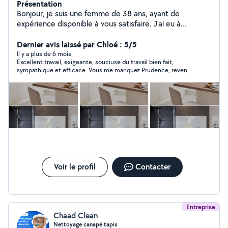
Présentation
Bonjour, je suis une femme de 38 ans, ayant de
expérience disponible à vous satisfaire. J'ai eu à
travailler dans des palace . Je vie en île de France vous
pouvez me contacter merci.
Dernier avis laissé par Chloé : 5/5
Il y a plus de 6 mois
Excellent travail, exigeante, souciuse du travail bien fait,
sympathique et efficace. Vous me manquez Prudence, revenez
vite :)
Voir le profil
Contacter
Entreprise
Chaad Clean
Nettoyage canapé tapis