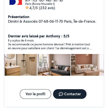
BTP · TCE · GO · VRD · SO · 3D
Paris (Bonne Nouvelle 1)
4,7/5
(232 avis)
Présentation
Dimitri & Associés 07-68-06-11-70 Paris, Île-de-France.
Dernier avis laissé par Anthony : 5/5
Il y a plus de 6 mois
Je recommande ce jeune homme dévoué ! Prêt à mettre tout
en œuvre pour satisfaire son client ! Le déménagement est sa
passion ! Sa raison de vivre ! On le distingue immédiatement à
sa façon d’apprivoiser les cartons ! Je recommande fortement
ce jeune homme qui est déterminé ! Merci encore brave jeune
homme
Voir le profil
Contacter