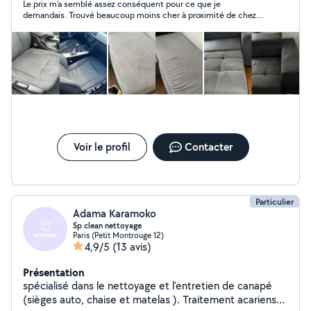
Le prix m'a semblé assez conséquent pour ce que je
adaptées à chaque support, garantissant ainsi un
demandais. Trouvé beaucoup moins cher à proximité de chez
nettoyage sûr et efficace pour vos canapés, matelas et
moi. Néanmoins , réponse rapide et courtoisie. FB
tapis, Terrasses, baie vitrée, moquettes.
Voir le profil
Contacter
Particulier
Adama Karamoko
Sp clean nettoyage
Paris (Petit Montrouge 12)
4,9/5
(13 avis)
Présentation
spécialisé dans le nettoyage et l'entretien de canapé
(sièges auto, chaise et matelas ). Traitement acariens