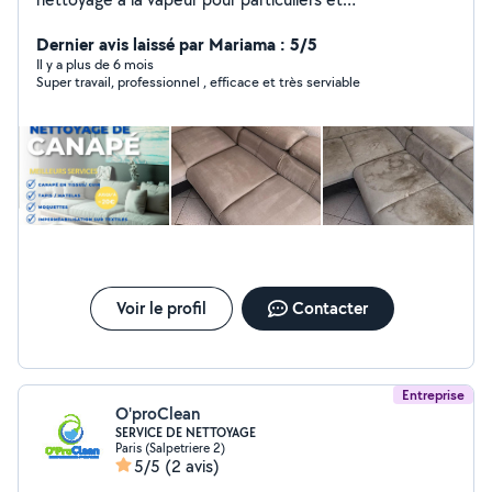
professionnels. Grâce à une technologie performante et
écologique, nous éliminons saletés, bactéries et
Dernier avis laissé par Mariama : 5/5
allergènes sans produits chimiques. Rapide, efficace et
Il y a plus de 6 mois
Super travail, professionnel , efficace et très serviable
respectueux de l'environnement, Suprasteam redonne
éclat et hygiène à tous vos espaces.
Voir le profil
Contacter
Entreprise
O'proClean
SERVICE DE NETTOYAGE
Paris (Salpetriere 2)
5/5
(2 avis)