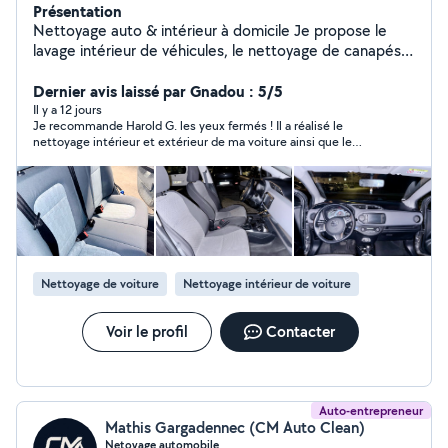
Présentation
Nettoyage auto & intérieur à domicile Je propose le
lavage intérieur de véhicules, le nettoyage de canapés,
tapis et sièges avec du matériel professionnel. Résultat
propre et soigné Produits adaptés & respectueux
Dernier avis laissé par Gnadou : 5/5
Intervention rapide et sérieuse Déplacement possible
Il y a 12 jours
Je recommande Harold G. les yeux fermés ! Il a réalisé le
nettoyage intérieur et extérieur de ma voiture ainsi que le
nettoyage de mes deux canapés. Le travail est impeccable,
soigné et réalisé avec beaucoup de professionnalisme. En plus
d’être très serviable, il est souriant, ponctuel et à l’écoute. Je
suis entièrement satisfaite du résultat et je n’hésiterai pas à
refaire appel à lui. Merci encore pour cet excellent travail !
Nettoyage de voiture
Nettoyage intérieur de voiture
Voir le profil
Contacter
Auto-entrepreneur
Mathis Gargadennec (CM Auto Clean)
Netoyage automobile