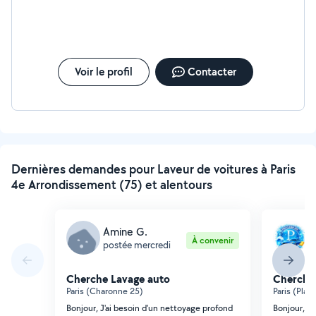
Voir le profil
Contacter
Dernières demandes pour Laveur de voitures à Paris
4e Arrondissement (75) et alentours
Amine G.
H
À convenir
postée mercredi
p
Cherche Lavage auto
Cherche
Paris (Charonne 25)
Paris (Plai
Bonjour, J'ai besoin d'un nettoyage profond
Bonjour, j