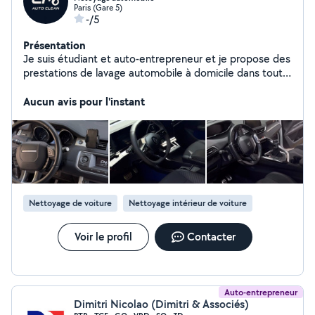
Paris (Gare 5)
-/5
Présentation
Je suis étudiant et auto-entrepreneur et je propose des
prestations de lavage automobile à domicile dans toute
l'Île-de-France. Je me déplace directement chez vous
pour nettoyer l'intérieur de votre véhicule. J'ai aussi une
Aucun avis pour l'instant
formation en maintenance ( mécanique, éléctricité,
pneumatique, etc), avec 2 ans d'expérience en tant que
technicien de maintenance sur les Bus de la RATP. Je
réalise à mon compte des réparations de scooter (50,
125) avec un garage très bien équipé. N'hésitez pas à
me contacter pour plus d'informations ou un devis, je
réponds rapidement.
Nettoyage de voiture
Nettoyage intérieur de voiture
Voir le profil
Contacter
Auto-entrepreneur
Dimitri Nicolao (Dimitri & Associés)