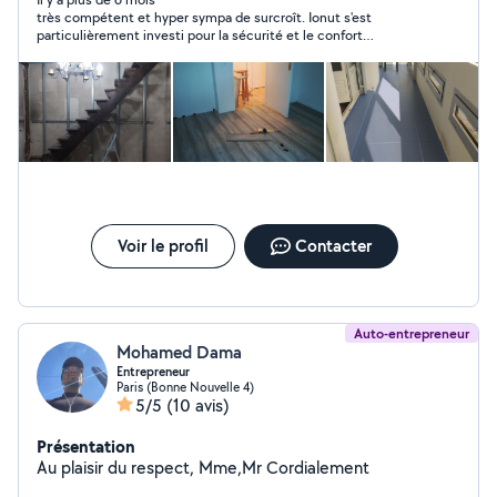
contacter pour qu'ensemble nous donnons vie a vos
très compétent et hyper sympa de surcroît. Ionut s'est
souhaits!
particulièrement investi pour la sécurité et le confort
d'utilisation de mon vélo, il en a fait plus que ce que j'attendais
de lui et c'est appréciable. Je vous le recommande !
Voir le profil
Contacter
Auto-entrepreneur
Mohamed Dama
Entrepreneur
Paris (Bonne Nouvelle 4)
5/5
(10 avis)
Présentation
Au plaisir du respect, Mme,Mr Cordialement