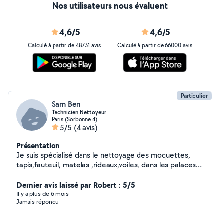
Nos utilisateurs nous évaluent
4,6/5
4,6/5
Calculé à partir de 48731 avis
Calculé à partir de 66000 avis
Particulier
Sam Ben
Technicien Nettoyeur
Paris (Sorbonne 4)
5/5
(4 avis)
Présentation
Je suis spécialisé dans le nettoyage des moquettes,
tapis,fauteuil, matelas ,rideaux,voiles, dans les palaces
depuis des années, je fais également le nettoyage
intérieur des voitures.
Dernier avis laissé par Robert : 5/5
Il y a plus de 6 mois
Jamais répondu