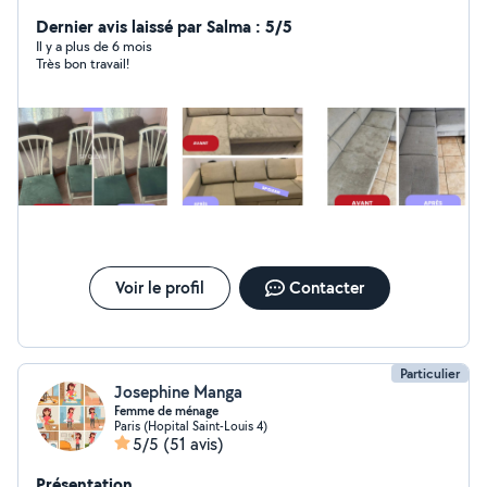
par vapeur
Dernier avis laissé par Salma : 5/5
Il y a plus de 6 mois
Très bon travail!
Voir le profil
Contacter
Particulier
Josephine Manga
Femme de ménage
Paris (Hopital Saint-Louis 4)
5/5
(51 avis)
Présentation