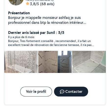
3,8/5
(68 avis)
Présentation
Bonjour je m'appelle monsieur ashfaq je suis
professionnel dans btp la rénovation intérieur
peinture,carrelage,sol,électrici tés,plomberie n'hésitez
pas à me contacter si vous avez des travaux à faire .
Dernier avis laissé par Sunil : 5/5
Bien cordialement,
Il y a plus de 6 mois
Bonjour, Tres fortement conseillé , recommended , il a fait un
excellent travail de rénovation de l'ancienne terrasse, il n'a pas
été très cher. est très réactif et son ouvrier ali est très
professionnel et soigneux dans la pose des carreaux. Il a
exécuté le beau travail dans les délais. Bravo
Voir le profil
Contacter