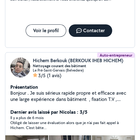
compétent et honnête a un tarif compétitif vous êtes alors sur
d’avoir bien choisi avec Mokhtar . Merci Mokhtar Mahdy
Voir le profil
Contacter
Auto-entrepreneur
Hichem Berkouk (BERKOUK IHEB HICHEM)
Nettoyage courant des bâtiment
Le Pré-Saint-Gervais (Belvedere)
3/5
(1 avis)
Présentation
Bonjour . Je suis sérieux rapide propre et efficace avec
une large expérience dans bâtiment , fixation T.V ,
luminaire , tringle à rideau , étagères, électricité,
montage des meubles en kit je suis disponible pour venir
Dernier avis laissé par Nicolas : 3/5
faire tout vos travaux avec un prix raisonnable Merci
Il y a plus de 6 mois
Obligé de laisser une évaluation alors que je n'ai pas fait appel à
Cordialement
Hichem. C'est bête...