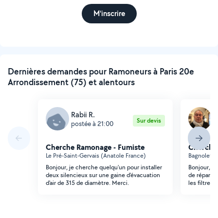
M'inscrire
Dernières demandes pour Ramoneurs à Paris 20e
Arrondissement (75) et alentours
Rabii R.
V
Sur devis
postée à 21:00
p
Cherche Ramonage - Fumiste
Cherche
Le Pré-Saint-Gervais (Anatole France)
Bagnolet (I
Bonjour, je cherche quelqu'un pour installer
Bonjour, j
deux silencieux sur une gaine d'évacuation
de réparer 
d'air de 315 de diamètre. Merci.
les filtres