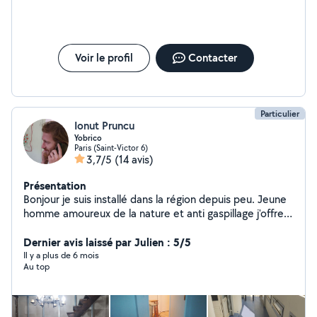
Voir le profil
Contacter
Particulier
Ionut Pruncu
Yobrico
Paris (Saint-Victor 6)
3,7/5
(14 avis)
Présentation
Bonjour je suis installé dans la région depuis peu. Jeune
homme amoureux de la nature et anti gaspillage j'offre
mes services de travaux en tout genre ainsi que de la
restauration de divers objets. N'hésitez pas à me
Dernier avis laissé par Julien : 5/5
contacter pour qu'ensemble nous donnons vie a vos
Il y a plus de 6 mois
Au top
souhaits!