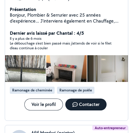
Présentation
Bonjour, Plombier & Serrurier avec 25 années
d'expérience... J'interviens également en Chauffage,
Vitrerie, Électricité & Menuiserie. Compétent, soigné &
rapide... Je me ferai un plaisir de vous rendre service
Dernier avis laissé par Chantal : 4/5
mes chers voisins.... Si vous me contactez directement,
Il y a plus de 6 mois
Le débouchage s’est bien passé mais j’attends de voir si le filet
merci de me laisser vos coordonnées téléphoniques...
d’eau continue à couler
Au plaisir de vous lire... Gaby
Ramonage de cheminée
Ramonage de poêle
Voir le profil
Contacter
Auto-entrepreneur
Afif Mezdari (peintre)