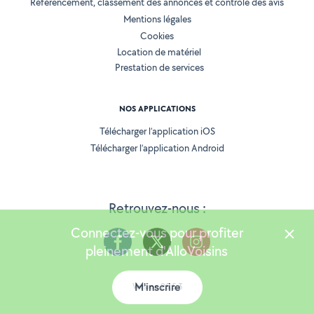
Référencement, classement des annonces et contrôle des avis
Mentions légales
Cookies
Location de matériel
Prestation de services
NOS APPLICATIONS
Télécharger l’application iOS
Télécharger l’application Android
Retrouvez-nous :
Connectez-vous pour profiter
pleinement d'AlloVoisins
M'inscrire
Version 25.5.3