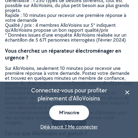
Généraliste : 1 250 types de besoins différents, tout est
possible sur AlloVoisins, du plus petit besoin aux plus grands
projets.
Rapide : 10 minutes pour recevoir une première réponse à
votre demande
Qualité / prix : 4 membres AlloVoisins sur 5* indiquent
qu’AlloVoisins propose un bon rapport qualité/prix
* Données issues d’une enquête AlloVoisins réalisée sur un
échantillon de 5 671 personnes interrogées (Février 2024)
Vous cherchez un réparateur électroménager en
urgence ?
Sur AlloVoisins, seulement 10 minutes pour recevoir une
première réponse à votre demande. Postez votre demande
et trouvez en quelques minutes un membre de confiance,
autour de chez vous, pour votre besoin urgent de dépannage
électroménager
Connectez-vous pour profiter
Consultez les profils des membres, professionnels ou
pleinement d'AlloVoisins
particuliers, qui vous ont contacté. Présentation, photos de
réalisation, expertises, avis : trouvez l'offreur idéal, adapté à
votre demande et à votre budget.
Conversez ensemble depuis la messagerie AlloVoisins pour
M'inscrire
des échanges sécurisés et efficaces grâce aux outils
Carte
intégrés.
Déjà inscrit ? Me connecter
Est-ce que AlloVoisins est gratuit ?