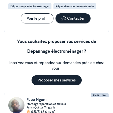
l'avenir. Des tarif abordables entre 50 et 70 euros selon
Dépannage électroménager
Réparation de lave-vaisselle
difficulté et distance N'hésitez pas à me contacter si je
ne réponds pas en privé Aux 06-95-53-89-64
Voir le profil
Contacter
Vous souhaitez proposer vos services de
Dépannage électroménager ?
Inscrivez-vous et répondez aux demandes près de chez
vous !
Proposer mes services
Particulier
Pape Ngom
Montage réparation et travaux
Paris (Quinze Vingts 1)
4,5/5
(34 avis)