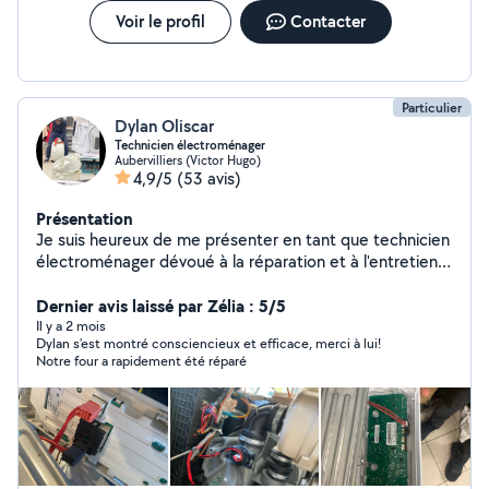
Voir le profil
Contacter
Particulier
Dylan Oliscar
Technicien électroménager
Aubervilliers (Victor Hugo)
4,9/5
(53 avis)
Présentation
Je suis heureux de me présenter en tant que technicien
électroménager dévoué à la réparation et à l'entretien
des appareils ménagers courants de votre foyer. Mes
compétences s'étendent à la réparation de lave-linges,
Dernier avis laissé par Zélia : 5/5
lave-vaisselles, sèche linge, four, plaque de cuisson Mon
Il y a 2 mois
Dylan s’est montré consciencieux et efficace, merci à lui!
but en tant que technicien est de vous aider à préserver
Notre four a rapidement été réparé
la longue durée de vie de vos appareils en effectuant
des réparations rapides et fiables. Je suis fier de fournir
des services de qualité pour vous garantir une
expérience satisfaisante. N'hésitez pas à me contacter
si vous avez besoin de mes services. Je vous remercie
de votre temps et j'ai hâte de pouvoir vous aider à