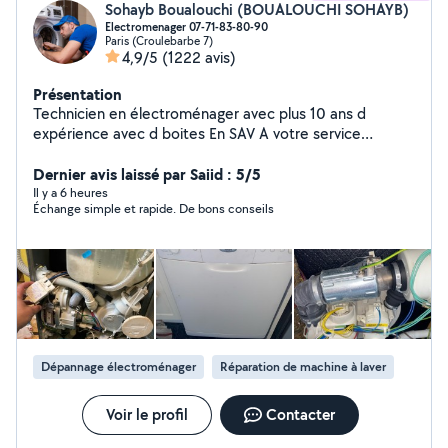
Sohayb Boualouchi (BOUALOUCHI SOHAYB)
Electromenager 07-71-83-80-90
Paris (Croulebarbe 7)
4,9/5
(1222 avis)
Présentation
Technicien en électroménager avec plus 10 ans d
expérience avec d boites En SAV A votre service
Réparation et garantie 100% Lave linge-sèche linge -
lave vaisselle -four - micro-onde - hotte - plaque de
Dernier avis laissé par Saiid : 5/5
cuisson (gaz -induction -vitrocéramique) À votre service
Il y a 6 heures
Échange simple et rapide. De bons conseils
Si je ne réponds pas à votre demande privé n'hésitez
pas à me contacter sur mon numéro de téléphone car
demande hors de mon périmètre d'abonnement Merci
Dépannage électroménager
Réparation de machine à laver
Voir le profil
Contacter