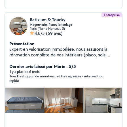
Entreprise
Batixium & Toucky
Maçonnerie, Renov,bricolage
Paris (Plaine Monceau 3)
4,8/5
(59 avis)
Présentation
Expert en valorisation immobilière, nous assurons la
rénovation complète de vos intérieurs (placo, sols,
cuisines sur mesure, douche, dressing, installations
multimédias) avec une précision d'artisan. J'offre
Dernier avis laissé par Marie : 5/5
également un service de conciergerie clé en main
Il y a plus de 6 mois
Touck est qq un de minutieux et tres agreable - intervention
incluant l'entretien rigoureux de vos biens Airbnb pour
rapide
garantir une expérience voyageur irréprochable.