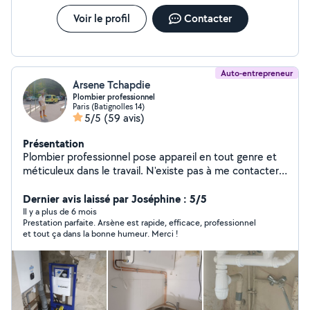
Voir le profil
Contacter
Auto-entrepreneur
Arsene Tchapdie
Plombier professionnel
Paris (Batignolles 14)
5/5
(59 avis)
Présentation
Plombier professionnel pose appareil en tout genre et
méticuleux dans le travail. N'existe pas à me contacter
Sur le plan tarifaire le travail est facturé après
observation VOUS POUVEZ M'APPELER OU M'ÉCRIRE
Dernier avis laissé par Joséphine : 5/5
SUR MON NUMÉRO DIRECTEMENT POUR M'AVOIR
Il y a plus de 6 mois
Prestation parfaite. Arsène est rapide, efficace, professionnel
PLUS RAPIDEMENT w0753800219w si je réponds pas à
et tout ça dans la bonne humeur. Merci !
vos demandes privés puisque je peux pas répondre au
demande qui ne sont pas dans mon périmètre de chant
d'action vous trouverez mon numéro sur mon profil
merci bien