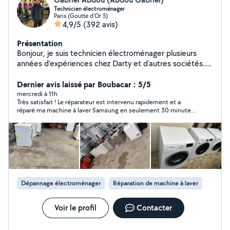
Technicien électroménager
Paris (Goutte d'Or 5)
4,9/5
(392 avis)
Présentation
Bonjour, je suis technicien électroménager plusieurs
années d'expériences chez Darty et d'autres sociétés.
Joignable au 07-66-10-55-24 merci de m'appeler
directement
Dernier avis laissé par Boubacar : 5/5
mercredi à 11h
Très satisfait ! Le réparateur est intervenu rapidement et a
réparé ma machine à laver Samsung en seulement 30 minutes.
Professionnel, efficace, ponctuel et très sympathique. Je le
recommande sans hésitation. Merci encore pour votre
excellent travail !
Dépannage électroménager
Réparation de machine à laver
Voir le profil
Contacter