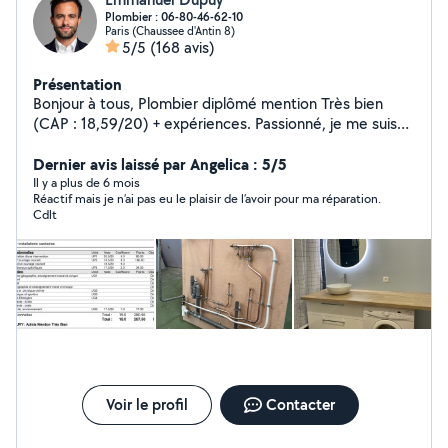
Plombier : 06-80-46-62-10
Paris (Chaussee d'Antin 8)
5/5
(168 avis)
Présentation
Bonjour à tous, Plombier diplômé mention Très bien
(CAP : 18,59/20) + expériences. Passionné, je me suis
reconverti afin d'exercer ce métier à plein temps. Je suis
également ingénieur, passé par le consortium Airbus à
Dernier avis laissé par Angelica : 5/5
Toulouse en tant qu'ingénieur sur des projets de
Il y a plus de 6 mois
Réactif mais je n’ai pas eu le plaisir de l’avoir pour ma réparation.
développement durables, RSE (green cockpit A320,
Cdlt
énergie), j'ai poursuivi dans le financement de la
rénovation énergétique auprès des collectivités
territoriales. À venir : CAP installation thermique +
certification froid + gaz Emmanuel
Voir le profil
Contacter