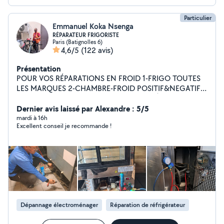
Particulier
Emmanuel Koka Nsenga
RÉPARATEUR FRIGORISTE
Paris (Batignolles 6)
4,6/5
(122 avis)
Présentation
POUR VOS RÉPARATIONS EN FROID 1-FRIGO TOUTES
LES MARQUES 2-CHAMBRE-FROID POSITIF&NEGATIF
3-CONGELATEUR 4-PANIMATIC 5-CAVE À VIN 6-
ARMOIRE ET CONTOIR FRIGORIFIQUE 7-
Dernier avis laissé par Alexandre : 5/5
REFROIDISSEUR 8-VITRINE POSITIF ET NEGATIF
mardi à 16h
Excellent conseil je recommande !
Téléphone 07-53-14-58-57 VOTRE SATISFACTION EST
NOTRE DEVOIR
Dépannage électroménager
Réparation de réfrigérateur