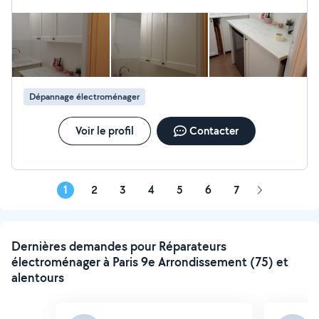
Dépannage électroménager
Voir le profil
Contacter
1
2
3
4
5
6
7
Page
suivante
Dernières demandes pour Réparateurs
électroménager à Paris 9e Arrondissement (75) et
alentours