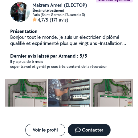
Makrem Ameri (ELECTOP)
Électricité batîment
Paris (Saint-Germain l'Auxerrois 3)
4,7/5
(171 avis)
Présentation
Bonjour tout le monde. je suis un électricien diplômé
qualifié et expérimenté plus que vingt ans -Installations
électriques neufs et rénovations : tableaux, prises,
éclairages, VMC. -poser des thermostats connectés.. -
Dernier avis laissé par Armand : 5/5
Dépannage tous les pannes électriques -branchement
Il y a plus de 6 mois
super travail et gentil je suis très content de la réparation
des luminaires, des plaques ,chouffeaux électriques.. -
Bricolage Contactez moi:06-51-74-29-44
Voir le profil
Contacter