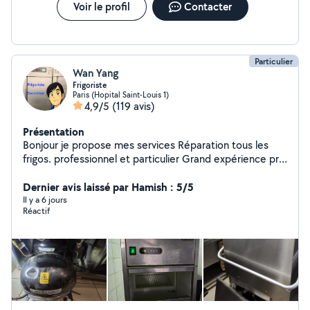
Voir le profil
Contacter
Particulier
Wan Yang
Frigoriste
Paris (Hopital Saint-Louis 1)
4,9/5
(119 avis)
Présentation
Bonjour je propose mes services Réparation tous les
frigos. professionnel et particulier Grand expérience prix
raisonnable Contactez-moi préfèrence par messages
Dernier avis laissé par Hamish : 5/5
Il y a 6 jours
Réactif