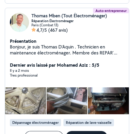
Auto-entrepreneur
Thomas Mben (Tout Électroménager)
Réparation Électroménager
Paris (Combat 13)
4,7/5
(467 avis)
Présentation
Bonjour, je suis Thomas D'Aquin . Technicien en
maintenance électroménager. Membre des REPAR'
ACTEURS D'ÎLE de FRANCE. Expert en lave linge, sèche
linge, lave vaisselle , cuisinières et fours. Réussite 95%.
Dernier avis laissé par Mohamed Aziz : 5/5
(Protégeons notre Planète)
Il y a 2 mois
Tres professional
Dépannage électroménager
Réparation de lave-vaisselle