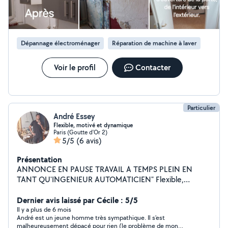
Dépannage électroménager
Réparation de machine à laver
Voir le profil
Contacter
Particulier
André Essey
Flexible, motivé et dynamique
Paris (Goutte d'Or 2)
5/5
(6 avis)
Présentation
ANNONCE EN PAUSE TRAVAIL A TEMPS PLEIN EN
TANT QU'INGENIEUR AUTOMATICIEN" Flexible,
dynamique, souriant et ponctuel. Je vous propose des
prestations pour : - Aides à la personne - Faire du
Dernier avis laissé par Cécile : 5/5
ménage - Bricolage en tous genre -Déménagement en
Il y a plus de 6 mois
André est un jeune homme très sympathique. Il s'est
manutention - Repassage - Aides au devoir (pour élève
malheureusement dépacé pour rien (le problème de mon