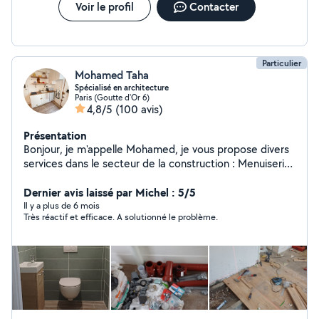
Voir le profil
Contacter
Particulier
Mohamed Taha
Spécialisé en architecture
Paris (Goutte d'Or 6)
4,8/5
(100 avis)
Présentation
Bonjour, je m'appelle Mohamed, je vous propose divers
services dans le secteur de la construction : Menuiserie,
Parquet/Carrelage, Plomberie, Peinture, Chauffage,
Électricité, Génie CVC, Assemblage de Meubles,
Dernier avis laissé par Michel : 5/5
Installation de Cuisine et Salle de Bain/Toilettes, Toiture
Il y a plus de 6 mois
Très réactif et efficace. A solutionné le problème.
/ Réparation Multi-Services. . Tous les services pour
réussir votre projet.