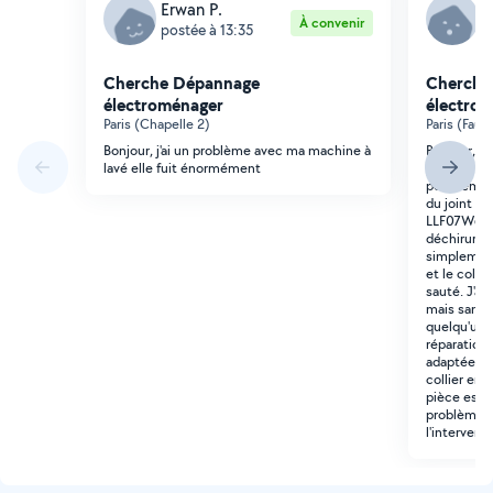
Erwan P.
A
À convenir
postée à 13:35
p
Cherche Dépannage
Cherche
électroménager
électro
Paris (Chapelle 2)
Paris (Faub
Bonjour, j'ai un problème avec ma machine à
Bonjour, Bo
lavé elle fuit énormément
personne ay
pour remett
du joint de
LLF07W6. Le
déchirure n
simplemen
et le collie
sauté. J'a
mais sans 
quelqu'un 
réparation 
adaptée) po
collier en 
pièce est à
problème q
l'intervent