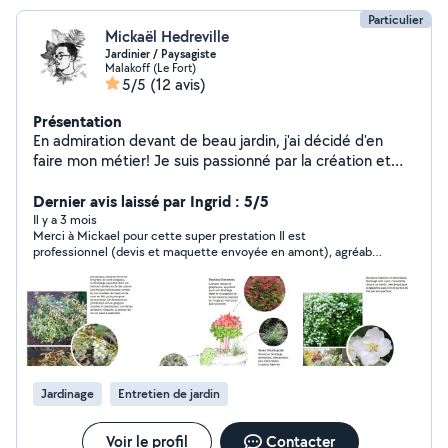
Particulier
Mickaël Hedreville
Jardinier / Paysagiste
Malakoff (Le Fort)
5/5
(12 avis)
Présentation
En admiration devant de beau jardin, j'ai décidé d'en
faire mon métier! Je suis passionné par la création et
l'entretien des jardins! Je peux vous proposer mes
services en réalisation de plan, pour vos futurs projets
Dernier avis laissé par Ingrid : 5/5
d'aménagement. Je suis compétent dans la
Il y a 3 mois
Merci à Mickael pour cette super prestation Il est
reconnaissance des végétaux et la gestion des espaces
professionnel (devis et maquette envoyée en amont), agréable
verts, je pourrai donc vous aider à donner une nouvelle
et à l’écoute et surtout donne de très bons conseils pour
vie à votre jardin. J'aime entretenir et concevoir des
l’entretien des plantes. Je n’hésiterai pas à le recommander et
aménagements de jardin, et tout ça, avec le sourire !
faire à nouveau appel à lui
Jardinage
Entretien de jardin
Voir le profil
Contacter