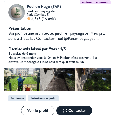
Auto-entrepreneur
Pochon Hugo (SAP)
Jardinier /Paysagiste
Paris (Combat 5)
4,3/5
(16 avis)
Présentation
Bonjour, Jeune architecte, jardinier paysagiste. Mes prix
sont attractifs . Contacter-moi! @Panampaysages
zero658869101
Dernier avis laissé par Yves : 1/5
Il y a plus de 6 mois
Nous avions rendez vous à 10h, et H Pochon n’est pas venu. Il a
envoyé un message à 11h40 pour dire qu’il avait eu un
problème…
Jardinage
Entretien de jardin
Voir le profil
Contacter