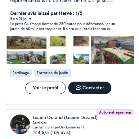
expérience dans ce domaine. De ce fait ,je suis
disponible pour tout vos travaux de Jardinage, de
paysage et d'entretien d'espace vert . J'ai également
Dernier avis laissé par Hervé : 1/5
acquis une compétence en Pose de Terrasse en Bois
Il y a 21 jours
Le petit Ousmane demande 250 euros pour débroussailler un
sur plot. Pour être rassuré de mon professionnalisme, je
jardin de 60m² c'est trop cher. Il a cru que j'étais Macron ou
vous prierais de jeter un petit coup d œil dans ma
quoi!
galerie photo où j'ai mis quelques une de mes
réalisations. Merci de votre confiance !
Jardinage
Entretien de jardin
Voir le profil
Contacter
Auto-entrepreneur
Lucien Durand (Lucien Durand)
Jardinier
Cachan (Grange-Ory Lumieres 1)
4,6/5
(189 avis)