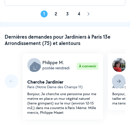
1
2
3
4
Page
suivante
Dernières demandes pour Jardiniers à Paris 13e
Arrondissement (75) et alentours
Philippe M.
V
À convenir
postée vendredi
p
Cherche Jardinier
Cherche 
Paris (Notre Dame des Champs 11)
Arcueil (La
Bonjour, Je cherche une personne pour me
Bonjour, J
metrre en place un mur végétal naturel
tailler et 
(lierre grimpant) sur le mur (environ 12-15
ma terrass
m2,) dans ma courette à Paris 14ème. Mille
mercis, Philippe Mazet