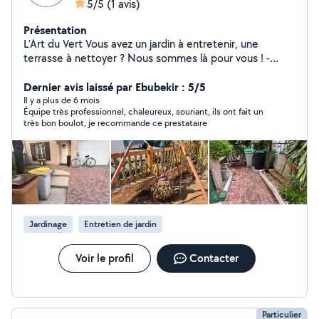
5/5
(1 avis)
Présentation
L'Art du Vert Vous avez un jardin à entretenir, une
terrasse à nettoyer ? Nous sommes là pour vous ! -
Tonte de pelouse : Un gazon bien entretenu, c'est un
jardin qui respire ! - Nettoyage de terrasse : Fini les
Dernier avis laissé par Ebubekir : 5/5
mousses et salissures, on redonne à votre terrasse son
Il y a plus de 6 mois
Équipe très professionnel, chaleureux, souriant, ils ont fait un
éclat grâce à un nettoyage au karcher, tout propre, tout
très bon boulot, je recommande ce prestataire
neuf ! -Taille de haie : Pour des haies nettes et bien
formées, sans souci ! -Entretien général de jardin : Un
coup de main pour tous vos travaux de jardinage :
désherbage, plantations, etc. - Dessouchage : Nous
retirons toutes vos racines On travaille avec soin et à
votre rythme, pour un résultat qui vous fera sourire !
Disponible dans toute l'IDF N'hésitez pas à nous
Jardinage
Entretien de jardin
contacter pour un devis ou plus d'infos. On est là pour
vous aider !
Voir le profil
Contacter
Particulier