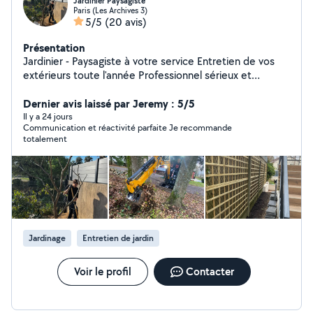
Jardinier Paysagiste
Paris (Les Archives 3)
5/5
(20 avis)
Présentation
Jardinier - Paysagiste à votre service Entretien de vos
extérieurs toute l'année Professionnel sérieux et
passionné, je vous propose mes services pour prendre
soin de vos espaces verts et de vos extérieurs.
Dernier avis laissé par Jeremy : 5/5
J'interviens pour l'entretien régulier ou ponctuel, en
Il y a 24 jours
Communication et réactivité parfaite Je recommande
m'adaptant à vos besoins et à votre planning.
totalement
Intervention propre, soignée et discrète, avec le souci
du détail et du travail bien fait. Déplacement sur Paris
intra-muros et toute la banlieue parisienne ️ Disponible
7j/7, du lundi au dimanche Devis gratuit sur simple
demande Réponse rapide
Jardinage
Entretien de jardin
Voir le profil
Contacter