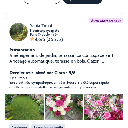
Auto-entrepreneur
Yahia Touati
Fleuriste paysagiste
Paris (Madeleine 5)
4,6/5
(36 avis)
Présentation
Aménagement de jardin, terrasse, balcon Espace vert
Arrosage automatique, terasse en bois, Gazon,
Éclairage, Entretien...sur RDV ; Merci
Dernier avis laissé par Clara : 5/5
Il y a 1 mois
Yahia est très sympathique, arrivé à l'heure, il a été super rapide
et efficace pour installer l'arrosage automatique sur ma
terrasse et m'a donné pleins de conseils pour soigner mes
plantes ! Je recommande !
Jardinage
Entretien de jardin