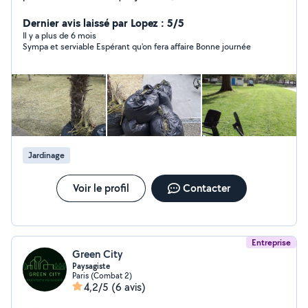
jardin, la taille, la tonde, arrachage (d'arbre, etc) et plus
encore. Je fais aussi des déménagement. Le prix peut
Dernier avis laissé par Lopez : 5/5
varier selon la tâche à accomplir, donc si vous êtes
Il y a plus de 6 mois
Sympa et serviable Espérant qu'on fera affaire Bonne journée
intéressés, veuillez m'envoyer un message ou
directement m'appeler. Cordialement.
Jardinage
Voir le profil
Contacter
Entreprise
Green City
Paysagiste
Paris (Combat 2)
4,2/5
(6 avis)