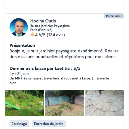
Particulier
Hocine Outis
Je suis jardinier Paysagiste.
Paris (Picpus 6)
4,6/5
(134 avis)
Présentation
Bonjour, je suis jardinier paysagiste expérimenté. Réalise
des missions ponctuelles et régulières pour mes clients
satisfaits de mes services. Je me tiens à votre
disposition pour tous travaux de : - jardinage, - tonte de
Dernier avis laissé par Laetitia : 3/5
pelouse, - taille de haie, - élagage et taille des arbres, -
Il y a 21 jours
Un MR très sympa et travailleur. il vous met à l aise. ET travaille
retourner la terre, - désherbage, ramasser de feuillages,
bien.
- création pelouse naturelle et artificielle, - plantations
intérieure et extérieure, - entretien terrasses avec
matériel et produits adéquat " karcher et produits",
Nettoyage et entretien de vos intérieurs ; -des
moquettes, -matelas, tapis,fauteuil, etc. avec matériel
adéquat " aide à domicile" Personne expérimentée,
sage,mûre et de confiance. J'interviens sur toute L'Ile-
Jardinage
Entretien de jardin
de-France Etudie toutes vos propositions. Bien à vous.