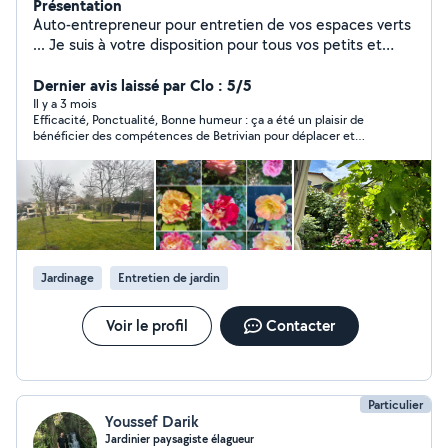
Présentation
Auto-entrepreneur pour entretien de vos espaces verts
... Je suis à votre disposition pour tous vos petits et
grands travaux de jardinage. Un jardin même petit c'est
la porte du paradis. Si je ne réponds pas, c'est que je
Dernier avis laissé par Clo : 5/5
suis hors de mon périmètre de 10 km. Merci de
Il y a 3 mois
Efficacité, Ponctualité, Bonne humeur : ça a été un plaisir de
m'envoyer un SMS. O668357194.
bénéficier des compétences de Betrivian pour déplacer et
replanter un laurier-rose que j'avais vraiment peur d'abîmer,
tailler un rosier ancien qui avait vraiment besoin d'être
restructuré. Betrivian m'a également prodigué des conseils
pour le reste du jardin, et il a laissé les lieux absolument
impeccables, emportant avec lui tout les déchets végetaux. Je
ne peux que le recommander chaleureusement et sans aucune
réserve.
Jardinage
Entretien de jardin
Voir le profil
Contacter
Particulier
Youssef Darik
Jardinier paysagiste élagueur