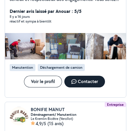
satisfait comme toutes les personnes qui ont placé leur
confiance en moi. Merci beaucoup pour votre retour.
Dernier avis laissé par Anouar : 5/5
Il y a 16 jours
réactif et sympa à bientôt
Manutention
Déchargement de camion
Voir le profil
Contacter
Entreprise
BONIFIE MANUT
Déménagement/ Manutention
Le Kremlin-Bicêtre (Verollot)
4,9/5
(15 avis)