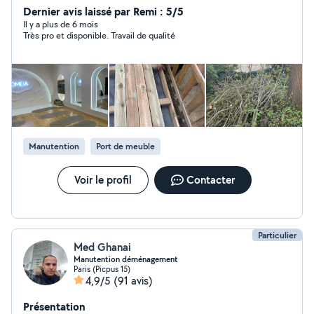
extérieures Fins de chantier remise en état après
Dernier avis laissé par Remi : 5/5
travaux Airbnb, déménagements, avant / après travaux
Il y a plus de 6 mois
Très pro et disponible. Travail de qualité
tout redevient nickel ! Travail rapide, soigné et éco-
responsable Matériel professionnel & produits
respectueux de l'environnement Paiement à la fin du
chantier, quand tout est impeccable Devis gratuit et
réponse rapide Jean-Pierre Louboutin EcoClean Le
nettoyage, proprement fait !
Manutention
Port de meuble
Voir le profil
Contacter
Particulier
Med Ghanai
Manutention déménagement
Paris (Picpus 15)
4,9/5
(91 avis)
Présentation