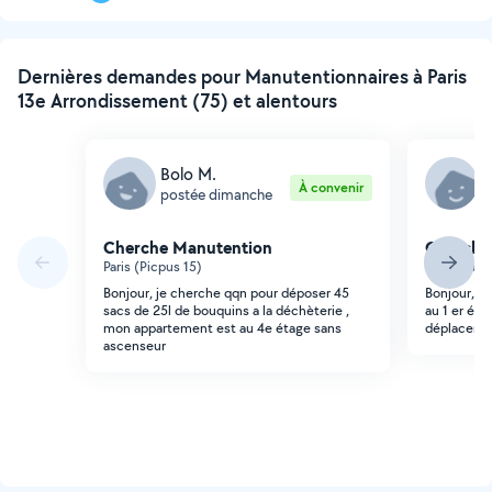
suivante
Dernières demandes pour Manutentionnaires à Paris
13e Arrondissement (75) et alentours
Bolo M.
R
À convenir
postée dimanche
p
Cherche Manutention
Cherche
Paris (Picpus 15)
Paris (Sain
Bonjour, je cherche qqn pour déposer 45
Bonjour, j 
sacs de 25l de bouquins a la déchèterie ,
au 1 er éta
mon appartement est au 4e étage sans
déplacer un
ascenseur