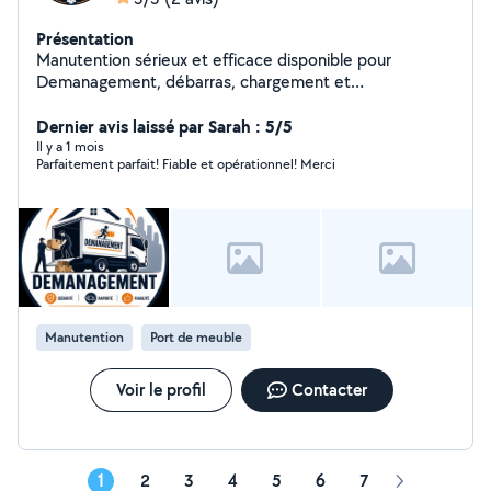
Présentation
Manutention sérieux et efficace disponible pour
Demanagement, débarras, chargement et
déchargement.je travaille avec soin et respecte vos
affaires.disponible 7j/7. Satisfaction et bon service avant
Dernier avis laissé par Sarah : 5/5
tout.
Il y a 1 mois
Parfaitement parfait! Fiable et opérationnel! Merci
Manutention
Port de meuble
Voir le profil
Contacter
1
2
3
4
5
6
7
Page