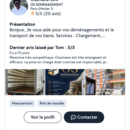
OS DEMENAGEMENT
Paris (Necker 1)
5/5
(20 avis)
Présentation
Bonjour, Je vous aide pour vos déménagements et le
transport de vos biens. Services : Chargement,
déchargement, mise à disposition monte-meubles pour
faire monter ou descendre des meubles et des objets
Dernier avis laissé par Tom : 5/5
volumineux par l'extérieur d'un bâtiment. Atouts :
Il y a 15 jours
Personne très sympathique, Ousmane est très arrangeant et
Efficace, soigneux et habitué aux charges lourdes.
efficace. La prise en charge était concise est impeccable, je
Contactez-moi pour un déménagement en toute
recommande :)
sérénité ! Zéro 7.58.88.55.41
Manutention
Port de meuble
Voir le profil
Contacter