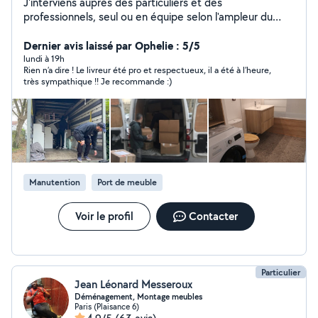
J'interviens auprès des particuliers et des
professionnels, seul ou en équipe selon l'ampleur du
chantier, pour vos petits et gros travaux intérieurs et
extérieurs : remise en état, rénovation complète
Dernier avis laissé par Ophelie : 5/5
(peinture, plomberie, électricité, sols, menuiserie,
lundi à 19h
Rien n’a dire ! Le livreur été pro et respectueux, il a été à l’heure,
parquet, etc.), ainsi que pour vos déménagements,
très sympathique !! Je recommande :)
manutention lourde et aide au
chargement/déchargement. Travail soigné et sérieux,
respect des délais, et prestations couvertes par une
garantie décennale pour votre tranquillité. Devis clair et
personnalisé sur demande.
Manutention
Port de meuble
Voir le profil
Contacter
Particulier
Jean Léonard Messeroux
Déménagement, Montage meubles
Paris (Plaisance 6)