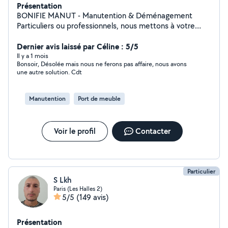
Présentation
BONIFIE MANUT - Manutention & Déménagement
Particuliers ou professionnels, nous mettons à votre
service une équipe de manutentionnaires expérimentés
pour tous vos besoins en déménagement, manutention,
Dernier avis laissé par Céline : 5/5
ainsi que le montage et démontage de meubles. Nos
Il y a 1 mois
Bonsoir, Désolée mais nous ne ferons pas affaire, nous avons
services : Pour les particuliers : aide au déménagement,
une autre solution. Cdt
portage et manutention de tous types de mobilier. Pour
les professionnels : intervention dans vos magasins,
entrepôts, salles, chantiers et autres établissements,
Manutention
Port de meuble
ainsi que la gestion complète de vos déménagements
professionnels. Disponibilité : 7j/7 sur toute l'Île-de-
France. Faites confiance à une équipe réactive, sérieuse
Voir le profil
Contacter
et professionnelle pour vous accompagner dans
chacune de vos prestations.
Particulier
S Lkh
Paris (Les Halles 2)
5/5
(149 avis)
Présentation