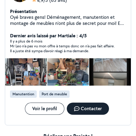
4,9/5
(63 avis)
Présentation
Oyé braves gens! Déménagement, manutention et
montage de meubles n'ont plus de secret pour moi! En
solo ou en équipe, selon les besoins. Le tout dans la joie
et la bonne humeur.
Dernier avis laissé par Martiale : 4/5
Il y a plus de 6 mois
Mr Leo n'a pas vu mon offre à temps donc on n'a pas fait affaire.
Il a juste été sympa d'avoir réagi à ma demande.
Manutention
Port de meuble
Voir le profil
Contacter