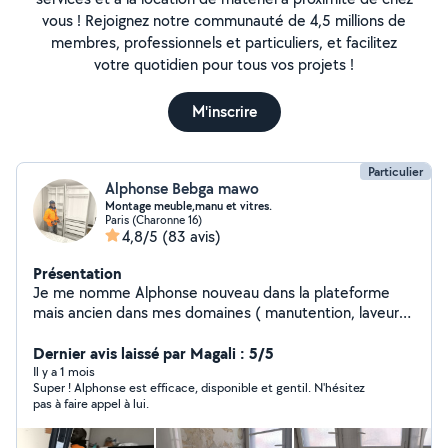
vous ! Rejoignez notre communauté de 4,5 millions de
membres, professionnels et particuliers, et facilitez
votre quotidien pour tous vos projets !
M'inscrire
Particulier
Alphonse Bebga mawo
Montage meuble,manu et vitres.
Paris (Charonne 16)
4,8/5
(83 avis)
Présentation
Je me nomme Alphonse nouveau dans la plateforme
mais ancien dans mes domaines ( manutention, laveur
de vitres et montage meuble )je suis là pour vous servir.
Homme fiable, respectueux ,sourire, dynamique et
Dernier avis laissé par Magali : 5/5
ponctuel qui sont surtout mes clés de réussite
Il y a 1 mois
Super ! Alphonse est efficace, disponible et gentil. N'hésitez
pas à faire appel à lui.