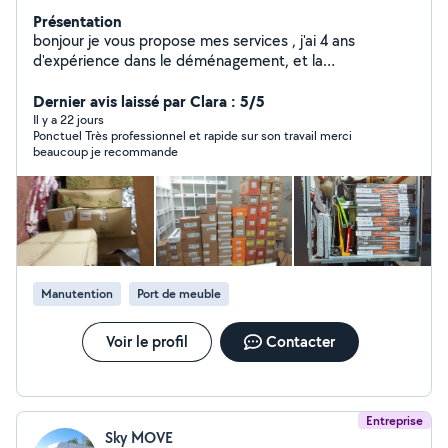
Présentation
bonjour je vous propose mes services , j'ai 4 ans
d'expérience dans le déménagement, et la
manutention, je suis dynamique, endurant, et ponctuel,
avec un travail soigneux. n'hésitez pas à me contacter
Dernier avis laissé par Clara : 5/5
merci à vous
Il y a 22 jours
Ponctuel Très professionnel et rapide sur son travail merci
beaucoup je recommande
Manutention
Port de meuble
Voir le profil
Contacter
Entreprise
Sky MOVE