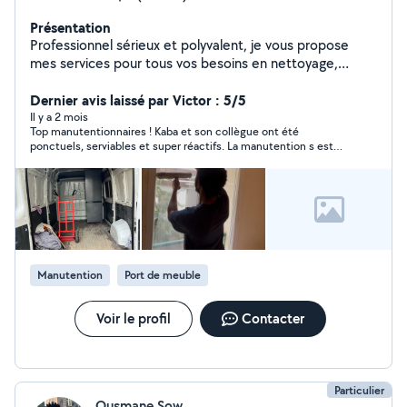
Présentation
Professionnel sérieux et polyvalent, je vous propose
mes services pour tous vos besoins en nettoyage,
conciergerie, déménagement, manutention, bricolage
et petits travaux du quotidien. Grâce à mon expérience
Dernier avis laissé par Victor : 5/5
et à mon sens du service, j'interviens avec efficacité,
Il y a 2 mois
Top manutentionnaires ! Kaba et son collègue ont été
soin et professionnalisme afin de vous garantir un travail
ponctuels, serviables et super réactifs. La manutention s est
propre et de qualité. Ponctuel, organisé et à l'écoute, je
déroulée à merveille grâce à eux ! Je recommande
m'adapte à chaque demande pour vous offrir une
prestation fiable et sans stress. Mon objectif : vous
apporter une aide concrète et une entière satisfaction
à chaque intervention. N'hésitez pas à me contacter, je
serai ravi de vous accompagner dans vos projets.
Manutention
Port de meuble
Voir le profil
Contacter
Particulier
Ousmane Sow