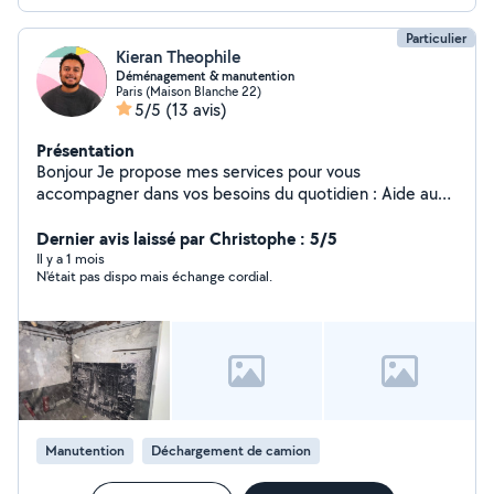
Particulier
Kieran Theophile
Déménagement & manutention
Paris (Maison Blanche 22)
5/5
(13 avis)
Présentation
Bonjour Je propose mes services pour vous
accompagner dans vos besoins du quotidien : Aide au
déménagement (cartons, meubles, port de charges)
Manutention / débarras Services ponctuels Je propose
Dernier avis laissé par Christophe : 5/5
également à la location une shampouineuse Bissell
Il y a 1 mois
N'était pas dispo mais échange cordial.
SpotClean ProHeat Advanced pour 18 avec une dose
de produit inclue. Dans la vie professionnelle, je travaille
dans le recrutement, un métier qui demande rigueur,
organisation et sens du service des qualités que
j'applique dans chaque mission. Profil sportif : habitué
aux efforts physiques et au port de charges lourdes
Sérieux, ponctuel et efficace Travail propre, rapide et
soigné Disponible en semaine et le week-end
Manutention
Déchargement de camion
Intervention rapide possible N'hésitez pas à me
contacter, je réponds rapidement ! Tarifs attractifs pour