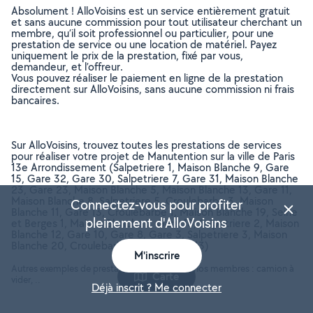
Absolument ! AlloVoisins est un service entièrement gratuit
et sans aucune commission pour tout utilisateur cherchant un
membre, qu’il soit professionnel ou particulier, pour une
prestation de service ou une location de matériel. Payez
uniquement le prix de la prestation, fixé par vous,
demandeur, et l’offreur.
Vous pouvez réaliser le paiement en ligne de la prestation
directement sur AlloVoisins, sans aucune commission ni frais
bancaires.
Sur AlloVoisins, trouvez toutes les prestations de services
pour réaliser votre projet de Manutention sur la ville de Paris
13e Arrondissement (Salpetriere 1, Maison Blanche 9, Gare
15, Gare 32, Gare 30, Salpetriere 7, Gare 31, Maison Blanche
23, Gare 23, Maison Blanche 5, Maison Blanche 13, Gare 11,
Maison Blanche 8, Salpetriere 5, Croulebarbe 3, Maison
Connectez-vous pour profiter
Blanche 11, Gare 13, Croulebarbe 1, Maison Blanche 19, Seine
pleinement d'AlloVoisins
et Berges 1, Maison Blanche 7, Gare 18, Salpetriere 2, Maison
Blanche 12, Gare 10, Gare 8, Gare 3, Salpetriere 3, Maison
Blanche 20, Croulebarbe 4) (Paris, 75013)
M'inscrire
Autres exemples de prestations réalisées par nos membres : camion à
Carte
vider, ..
Déjà inscrit ? Me connecter