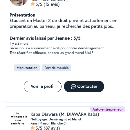
5/5
(12 avis)
Présentation
Étudiant en Master 2 de droit privé et actuellement en
préparation au barreau, je recherche des petits jobs
pour arrondir les fins de mois. N'hésitez pas à me
contacter directement au zero six dix sept quarante et
Dernier avis laissé par Jeanne : 5/5
un quarante six cinquante huit (l'application restreint le
Il y a 2 mois
Lucas nous a énormément aidé pour notre déménagement.
périmètre par moments)
Très réactif et efficace, encore un grand merci à lui !
Manutention
Port de meuble
Voir le profil
Contacter
Auto-entrepreneur
Kaba Diawara (M. DIAWARA Kaba)
Nettoyage, Déménagmt et Manut
Paris (Maison Blanche 6)
5/5
(87 avis)