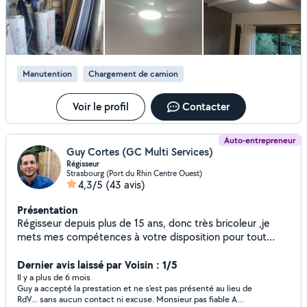
situations et réaliser plusieurs types de missions avec
sérieux et efficacité. Ponctuel, motivé et soigneux, je
fournir un travail propre et de qualité. Réponse rapide
Manutention
Chargement de camion
Voir le profil
Contacter
Auto-entrepreneur
Guy Cortes (GC Multi Services)
Régisseur
Strasbourg (Port du Rhin Centre Ouest)
4,3/5
(43 avis)
Présentation
Régisseur depuis plus de 15 ans, donc très bricoleur ,je
mets mes compétences à votre disposition pour tout
travaux intérieurs et extérieurs
Dernier avis laissé par Voisin : 1/5
Il y a plus de 6 mois
Guy a accepté la prestation et ne s'est pas présenté au lieu de
RdV... sans aucun contact ni excuse. Monsieur pas fiable A