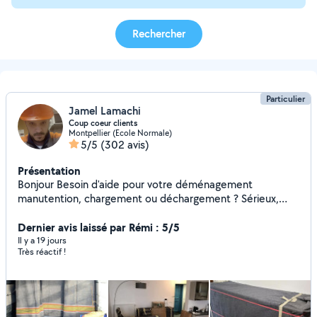
Rechercher
Particulier
Jamel Lamachi
Coup coeur clients
Montpellier (Ecole Normale)
5/5
(302 avis)
Présentation
Bonjour Besoin d'aide pour votre déménagement
manutention, chargement ou déchargement ? Sérieux,
ponctuel, et soigneux, je mets mon expérience à votre
service pour vous aider efficacement que ce soit avec
Dernier avis laissé par Rémi : 5/5
ascenseur ou par escalier. Je prends soin de vos meubles
Il y a 19 jours
Très réactif !
et de vos affaires comme si c'est les miens, avec
organisation et respect. Mon objectif est simple: faciliter
le travail et vous offrir un service , rapide et sans stress :
aide au déménagement : chargement/ déchargement
:port de meube/électroménager : manutention de tout