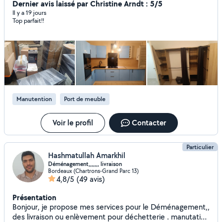
accessibles disponible 7jr/7jr .》
Dernier avis laissé par Christine Arndt : 5/5
Il y a 19 jours
Top parfait!!
Manutention
Port de meuble
Voir le profil
Contacter
Particulier
Hashmatullah Amarkhil
Déménagement,,,,,,, livraison
Bordeaux (Chartrons-Grand Parc 13)
4,8/5
(49 avis)
Présentation
Bonjour, je propose mes services pour le Déménagement,,
des livraison ou enlèvement pour déchetterie . manutation