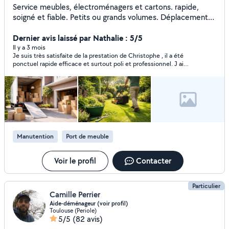
Service meubles, électroménagers et cartons. rapide,
soigné et fiable. Petits ou grands volumes. Déplacements
courte ou longue distance. Entretien des haies pelouse et
nettoyage
Dernier avis laissé par Nathalie : 5/5
Il y a 3 mois
Je suis très satisfaite de la prestation de Christophe , il a été
ponctuel rapide efficace et surtout poli et professionnel. J ai
fais àppel a lui pour descendre d un étage un vieux fauteuil et
une table en verre et remonter à cet même étage un mange
debout et un fauteuil J avais besoin de 2 personnes, il n était
pas prévu de dévisser et remonter le meuble . Un petit surplu
était mérité !C est un bosseur ça se voit . Merci à vous . Vous
pouvez lui faire confiance .
Manutention
Port de meuble
Voir le profil
Contacter
Particulier
Camille Perrier
Aide-déménageur (voir profil)
Toulouse (Periole)
5/5
(82 avis)