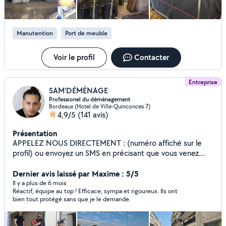
type : Disponible et à écouter de vos besoins Grâce à
mon expérience et à mes nombreux avis positifs vous
pouvez compter sur quelqu un de motive, honnête et
Manutention
Port de meuble
appliquée N'hésitez pas à me contacter pour discuter de
vos besoins ,et je serai ravie, de vous aider dans vos
projets.
Voir le profil
Contacter
Entreprise
SAM'DÉMÉNAGE
Professionel du déménagement
Bordeaux (Hotel de Ville-Quinconces 7)
4,9/5
(141 avis)
Présentation
APPELEZ NOUS DIRECTEMENT : (numéro affiché sur le
profil) ou envoyez un SMS en précisant que vous venez
depuis Allovoisin. Nous assurons vos déménagements sur
Bordeaux, et dans toute la France, avec une équipe de
Dernier avis laissé par Maxime : 5/5
professionnels aguerris. Précision, communication et
Il y a plus de 6 mois
Réactif, équipe au top ! Efficace, sympa et rigoureux. Ils ont
bienveillance sont au cœur de notre service. Aucune
bien tout protégé sans que je le demande.
communication de prix ne se fera par simple échange de
messages via l'application, un devis de déménagement
doit être précis, et se fait donc uniquement par