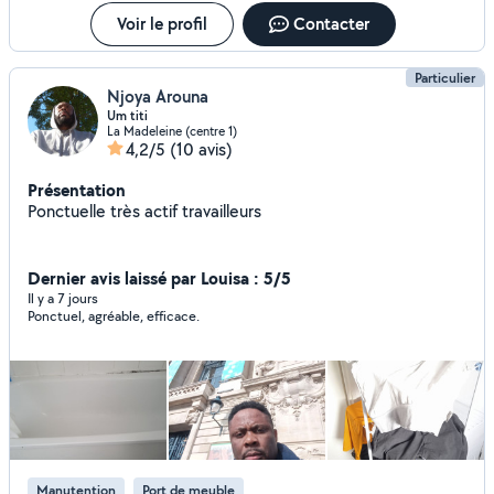
Voir le profil
Contacter
Particulier
Njoya Arouna
Um titi
La Madeleine (centre 1)
4,2/5
(10 avis)
Présentation
Ponctuelle très actif travailleurs
Dernier avis laissé par Louisa : 5/5
Il y a 7 jours
Ponctuel, agréable, efficace.
Manutention
Port de meuble