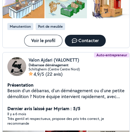
Manutention
Port de meuble
Voir le profil
Contacter
Auto-entrepreneur
Valon Ajdari (VALONETT)
Débarrase déménagement
Schiltigheim (Centre Centre Nord)
4,9/5
(22 avis)
Présentation
Besoin d'un débarras, d'un déménagement ou d'une petite
démolition ? Notre équipe intervient rapidement, avec
sérieux et efficacité. Nous nous occupons de tout :
enlèvement, transport, évacuation des déchets et
Dernier avis laissé par Myriam : 5/5
nettoyage final. »
Il y a 6 mois
Très gentil et respectueux, propose des prix très correct, je
recommande