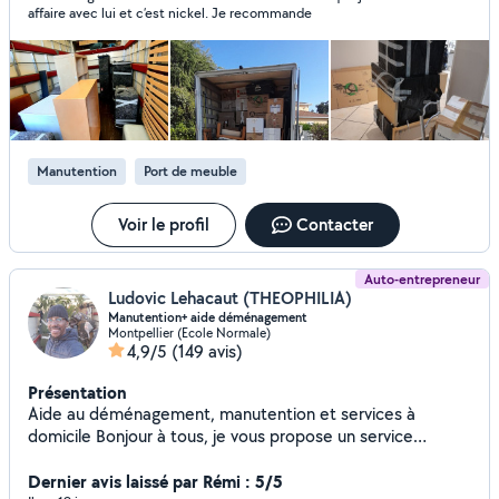
affaire avec lui et c’est nickel. Je recommande
Manutention
Port de meuble
Voir le profil
Contacter
Auto-entrepreneur
Ludovic Lehacaut (THEOPHILIA)
Manutention+ aide déménagement
Montpellier (Ecole Normale)
4,9/5
(149 avis)
Présentation
Aide au déménagement, manutention et services à
domicile Bonjour à tous, je vous propose un service
complet pour vos besoins d'aide aux déménagements, de
petits travaux, manutention. Ma mission est de vous
Dernier avis laissé par Rémi : 5/5