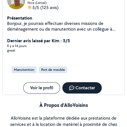
Nice (Lenval)
5/5
(125 avis)
Présentation
Bonjour, je pourrais effectuer diverses missions de
déménagement ou de manutention avec un collègue à
moi si vous louez l'utilitaire. Je suis disponible vendredi fin.
D'après midi, samedi ou. dimanche car j'ai un travail fixe la
Dernier avis laissé par Kim : 5/5
semaine.Je suis quelqu'un de très dynamique, souriant,
Il y a 14 jours
great
sociable, serviable, à l'écoute sérieux et surtout ponctuel.
J'aime travailler dans la joie et la bonne humeur. Je reste à
votre disposition pour tout renseignement
supplémentaire. Bien cordialement Stéphane
Manutention
Port de meuble
Voir le profil
Contacter
À Propos d’AlloVoisins
AlloVoisins est la plateforme dédiée aux prestations de
services et à la location de matériel à proximité de chez