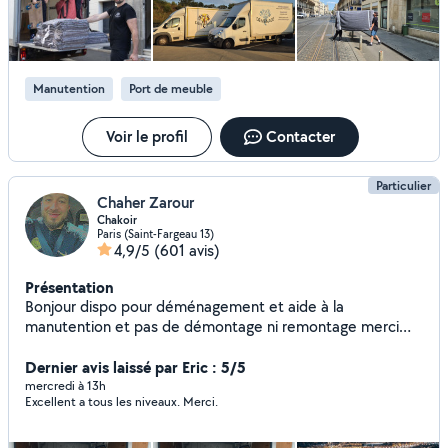
téléphone. Au plaisir de travailler avec vous, Samuel
Entreprise Sam'déménage - Le déménagement en
conscience
Manutention
Port de meuble
Voir le profil
Contacter
Particulier
Chaher Zarour
Chakoir
Paris (Saint-Fargeau 13)
4,9/5
(601 avis)
Présentation
Bonjour dispo pour déménagement et aide à la
manutention et pas de démontage ni remontage merci
0623.60..02.74
Dernier avis laissé par Eric : 5/5
mercredi à 13h
Excellent a tous les niveaux. Merci.