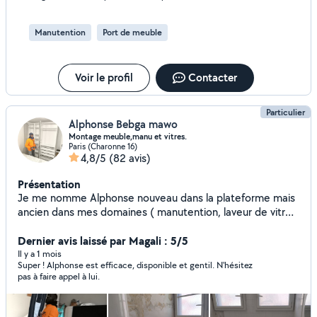
recommande les yeux fermé. Encore merci !
Manutention
Port de meuble
Voir le profil
Contacter
Particulier
Alphonse Bebga mawo
Montage meuble,manu et vitres.
Paris (Charonne 16)
4,8/5
(82 avis)
Présentation
Je me nomme Alphonse nouveau dans la plateforme mais
ancien dans mes domaines ( manutention, laveur de vitres
et montage meuble )je suis là pour vous servir. Homme
fiable, respectueux ,sourire, dynamique et ponctuel qui
Dernier avis laissé par Magali : 5/5
sont surtout mes clés de réussite
Il y a 1 mois
Super ! Alphonse est efficace, disponible et gentil. N'hésitez
pas à faire appel à lui.