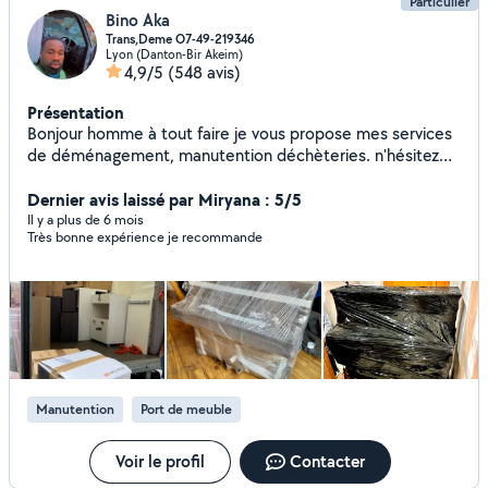
Particulier
Bino Aka
Trans,Deme O7-49-219346
Lyon (Danton-Bir Akeim)
4,9/5
(548 avis)
Présentation
Bonjour homme à tout faire je vous propose mes services
de déménagement, manutention déchèteries. n'hésitez
pas à me contacter directement par téléphone ( SMS ou
appel ) Via mon numéro téléphone affiché sur mon profil je
Dernier avis laissé par Miryana : 5/5
suis disponible à tout moment. Au plaisir. PS ; ATTENTION
Il y a plus de 6 mois
Très bonne expérience je recommande
étant une personne polie et courtois avec tous les voisins.
les personnes qui mettent des mauvais avis à 1-2-3-4 sans
raisons, sans fondement sans prestation qui diminuent (
les pourcentages de mes nombreux bons avis) juste pour
déverser leurs haines et frustrations ne seront pas tolérés
votre profil sera massivement signalée et bannit de la
plate-forme Allôvoisin pour comportement haineux abusif
et inapproprié vous êtes prévenus.
Manutention
Port de meuble
Voir le profil
Contacter