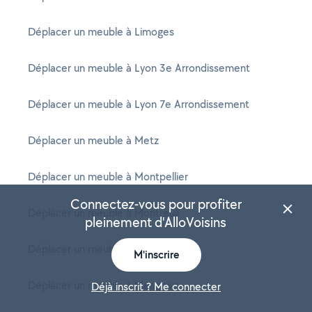
Déplacer un meuble à Limoges
Déplacer un meuble à Lyon 3e Arrondissement
Déplacer un meuble à Lyon 7e Arrondissement
Déplacer un meuble à Metz
Déplacer un meuble à Montpellier
Connectez-vous pour profiter
Déplacer un meuble à Montreuil
pleinement d'AlloVoisins
Déplacer un meuble à Mulhouse
M'inscrire
Déplacer un meuble à Mérignac
Déjà inscrit ? Me connecter