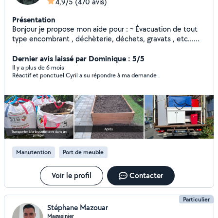
4,9/5
(470 avis)
Présentation
Bonjour je propose mon aide pour : ~ Évacuation de tout
type encombrant , déchèterie, déchets, gravats , etc...
~Livraison colis , convoiturage toute distance. ~ Tout type
de manutention. ~ Montage et démontage de meubles. ~
Dernier avis laissé par Dominique : 5/5
Garde animaux ~ Aide au ménage Je suis efficace,
Il y a plus de 6 mois
Réactif et ponctuel Cyril a su répondre à ma demande .
ponctuel, réactif, ordonné et soigneux. Si besoins un devis
n'hésitez pas .
Manutention
Port de meuble
Voir le profil
Contacter
Particulier
Stéphane Mazouar
Magasinier