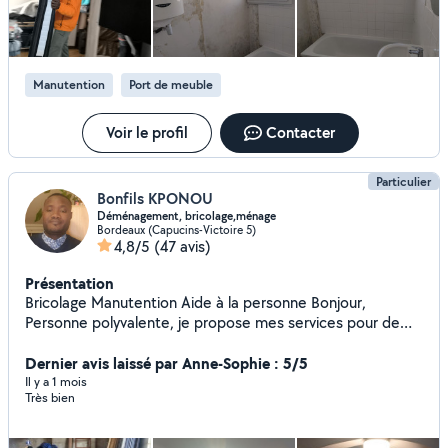
Manutention
Port de meuble
Voir le profil
Contacter
Particulier
Bonfils KPONOU
Déménagement, bricolage,ménage
Bordeaux (Capucins-Victoire 5)
4,8/5
(47 avis)
Présentation
Bricolage Manutention Aide à la personne Bonjour,
Personne polyvalente, je propose mes services pour de
nombreux travaux du quotidien. Bricolage : montage de
meubles, pose de tringles, étagères, peinture, petites
Dernier avis laissé par Anne-Sophie : 5/5
réparations Manutention : aide au déménagement, port
Il y a 1 mois
Très bien
de charges, Aide à la personne : courses,
accompagnement, aide à domicile Ménage : nettoyage,
entretien de logement Je sais m'adapter à différentes