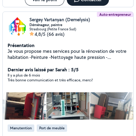
Auto-entrepreneur
Sergey Vartanyan (Demelysis)
Déménageur, peintre
Strasbourg (Petite France Sud)
4,8/5
(66 avis)
Présentation
Je vous propose mes services pour la rénovation de votre
habitation -Peinture -Nettoyage haute pression -
demenagement -Organisation -Manutention J'organise et
réalise des déménagements de A à Z : emballage,
Dernier avis laissé par Sarah : 5/5
chargement, transport et installation. Envoyez vos
Il y a plus de 6 mois
Très bonne communication et très efficace, merci!
demandes en message privé ou par téléphone Les langues
que je parle - arménien, russe, français
Manutention
Port de meuble