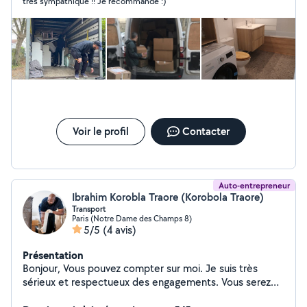
très sympathique !! Je recommande :)
manutention lourde et aide au
chargement/déchargement. Travail soigné et sérieux,
respect des délais, et prestations couvertes par une
garantie décennale pour votre tranquillité. Devis clair et
personnalisé sur demande.
Voir le profil
Contacter
Auto-entrepreneur
Ibrahim Korobla Traore (Korobola Traore)
Transport
Paris (Notre Dame des Champs 8)
5/5
(4 avis)
Présentation
Bonjour, Vous pouvez compter sur moi. Je suis très
sérieux et respectueux des engagements. Vous serez
satisfait comme toutes les personnes qui ont placé leur