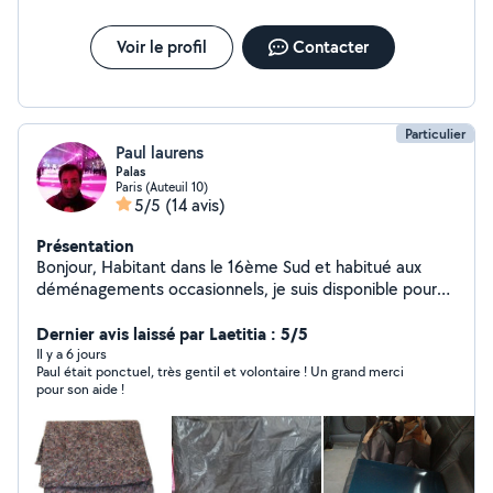
Voir le profil
Contacter
Particulier
Paul laurens
Palas
Paris (Auteuil 10)
5/5
(14 avis)
Présentation
Bonjour, Habitant dans le 16ème Sud et habitué aux
déménagements occasionnels, je suis disponible pour
vous aider avec des couvertures de déménagement et
des sangles élastiques. Possibilité de vous accompagner
Dernier avis laissé par Laetitia : 5/5
en province. Cordialement
Il y a 6 jours
Paul était ponctuel, très gentil et volontaire ! Un grand merci
pour son aide !