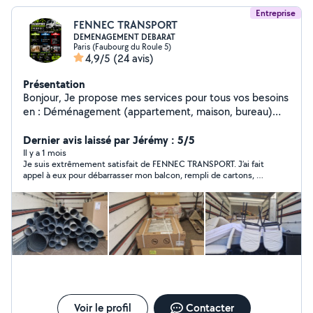
Entreprise
FENNEC TRANSPORT
DEMENAGEMENT DEBARAT
Paris (Faubourg du Roule 5)
4,9/5
(24 avis)
Présentation
Bonjour, Je propose mes services pour tous vos besoins
en : Déménagement (appartement, maison, bureau)
Débarras (caves, greniers, encombrants) Livraison
(meubles, électroménager) Travail sérieux et soigné
Dernier avis laissé par Jérémy : 5/5
Intervention rapide Disponible 7j/7 Prix compétitifs Île-
Il y a 1 mois
Je suis extrêmement satisfait de FENNEC TRANSPORT. J’ai fait
de-France Devis gratuit, n'hésitez pas à me contacter !
appel à eux pour débarrasser mon balcon, rempli de cartons, de
carrelage et de gravats, et tout s’est déroulé de manière fluide.
Leur réponse a été très rapide, ils ont parfaitement compris ma
demande, et Madjid, l’intervenant, a été particulièrement
attentionné afin de ne rien abîmer chez moi. Il est intervenu
dès le lendemain matin. Je recommande vivement leurs
services !
Voir le profil
Contacter