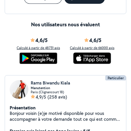
Nos utilisateurs nous évaluent
4,6/5
4,6/5
Calculé à partir de 48731 avis
Calculé à partir de 66000 avis
Particulier
Rams Biwandu Kiala
Manutention
Paris (Clignancourt 18)
4,9/5
(258 avis)
Présentation
Bonjour voisin (e)je motivé disponible pour vous
accompagner à votre demande tout ce qui est comme
manutention: ---- Charger et déchargement de votre
véhicule --- Même l'appartement il y a pas l'ascenseur je