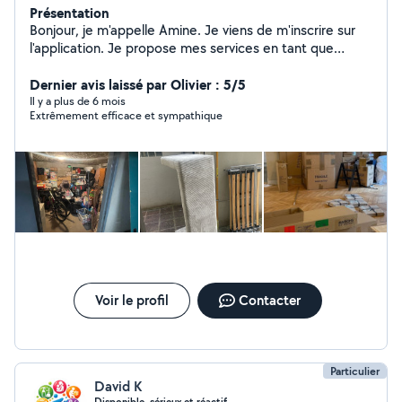
Présentation
Bonjour, je m'appelle Amine. Je viens de m'inscrire sur
l'application. Je propose mes services en tant que
manutentionnaire, aide-déménageur, préparateur de
commandes et bricoleur professionnel. Je suis
Dernier avis laissé par Olivier : 5/5
autonome, efficace et soigneux, notamment pour
Il y a plus de 6 mois
Extrêmement efficace et sympathique
l'installation de matériel, le montage de meubles et les
travaux de manutention. N'hésitez pas à me contacter
si vous avez besoin d'aide pour un déménagement, des
travaux ou de la préparation de commandes. Merci et à
bientôt !
Voir le profil
Contacter
Particulier
David K