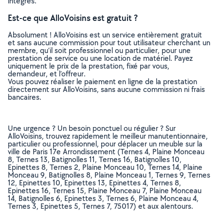
intégrés.
Est-ce que AlloVoisins est gratuit ?
Absolument ! AlloVoisins est un service entièrement gratuit
et sans aucune commission pour tout utilisateur cherchant un
membre, qu’il soit professionnel ou particulier, pour une
prestation de service ou une location de matériel. Payez
uniquement le prix de la prestation, fixé par vous,
demandeur, et l’offreur.
Vous pouvez réaliser le paiement en ligne de la prestation
directement sur AlloVoisins, sans aucune commission ni frais
bancaires.
Une urgence ? Un besoin ponctuel ou régulier ? Sur
AlloVoisins, trouvez rapidement le meilleur manutentionnaire,
particulier ou professionnel, pour déplacer un meuble sur la
ville de Paris 17e Arrondissement (Ternes 4, Plaine Monceau
8, Ternes 13, Batignolles 11, Ternes 16, Batignolles 10,
Epinettes 8, Ternes 2, Plaine Monceau 10, Ternes 14, Plaine
Monceau 9, Batignolles 8, Plaine Monceau 1, Ternes 9, Ternes
12, Epinettes 10, Epinettes 13, Epinettes 4, Ternes 8,
Epinettes 16, Ternes 15, Plaine Monceau 7, Plaine Monceau
14, Batignolles 6, Epinettes 3, Ternes 6, Plaine Monceau 4,
Ternes 3, Epinettes 5, Ternes 7, 75017) et aux alentours.