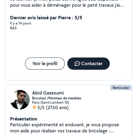
pour vous aider à déménager pour le petit travaux j'ai
fait un peu de tout celui qui a besoin d'aide n'hésitez pas
à me contacter merci
Dernier avis laissé par Pierre : 5/5
Il y a 14 jours
RAS
Voir le profil
Contacter
Particulier
Abid Gassoumi
Bricoleur /Monteur de meubles
Paris (Saint-Lambert 10)
5/5
(2150 avis)
Présentation
Particulier expérimenté et endurant, je vous propose
mon aide pour réaliser vos travaux de bricolage :
montage, démontage, fixation murale et réparation de