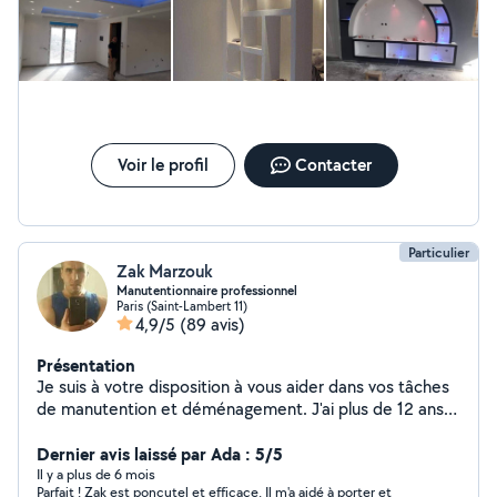
Voir le profil
Contacter
Particulier
Zak Marzouk
Manutentionnaire professionnel
Paris (Saint-Lambert 11)
4,9/5
(89 avis)
Présentation
Je suis à votre disposition à vous aider dans vos tâches
de manutention et déménagement. J'ai plus de 12 ans
d'expérience dans le déménagement et livraison, alors
n'hésitez pas à me contacter. Tél : 06-22-06-88-42
Dernier avis laissé par Ada : 5/5
Cordialement
Il y a plus de 6 mois
Parfait ! Zak est poncutel et efficace. Il m'a aidé à porter et