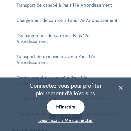
Transport de canapé à Paris 17e Arrondissement
Chargement de camion à Paris 17e Arrondissement
Déchargement de camion à Paris 17e
Arrondissement
Transport de machine à laver à Paris 17e
Arrondissement
Déplacement de canapé à Paris 17e
Arrondissement
Connectez-vous pour profiter
pleinement d'AlloVoisins
Déplacement de frigo à Paris 17e Arrondissement
M'inscrire
Chargement de canapé à Paris 17e Arrondissement
Carte
Déjà inscrit ? Me connecter
Autres services