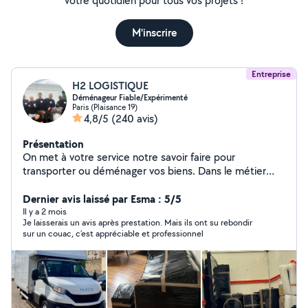
votre quotidien pour tous vos projets !
M'inscrire
Entreprise
H2 LOGISTIQUE
Déménageur Fiable/Expérimenté
Paris (Plaisance 19)
4,8/5
(240 avis)
Présentation
On met à votre service notre savoir faire pour
transporter ou déménager vos biens. Dans le métier
depuis 1999 on allie la qualité de service à un prix
Dernier avis laissé par Esma : 5/5
abordable. 4,9/5 (300+avis Google) H2 Logistique
Il y a 2 mois
Je laisserais un avis après prestation. Mais ils ont su rebondir
sur un couac, c’est appréciable et professionnel