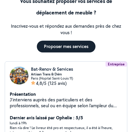
Vous souhaitez proposer vos services de
déplacement de meuble ?
Inscrivez-vous et répondez aux demandes près de chez
vous !
Proposer mes services
Entreprise
Bat-Renov & Services
Artisan Trans & Dém
Paris (Hopital Saint-Louis 11)
4,8/5
(125 avis)
Présentation
J'interviens auprès des particuliers et des
professionnels, seul ou en équipe selon l'ampleur du
chantier, pour vos petits et gros travaux intérieurs et
extérieurs : remise en état, rénovation complète
Dernier avis laissé par Ophelie : 5/5
(peinture, plomberie, électricité, sols, menuiserie,
lundi à 19h
Rien n’a dire ! Le livreur été pro et respectueux, il a été à l’heure,
parquet, etc.), ainsi que pour vos déménagements,