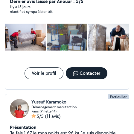
confiance en moi. Merci beaucoup pour votre retour.
Dernier avis laissé par Anouar : 5/5
Il y a 13 jours
réactif et sympa à bientôt
Voir le profil
Contacter
Particulier
Yussuf Karamoko
Déménagement manutention
Paris (Villette 14)
5/5
(11 avis)
Présentation
Je fais 1,67 je mon poids est 96 kg Je suis disponible