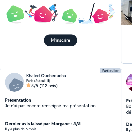
M'inscrire
Particulier
Khaled Oucheoucha
Paris (Auteuil 11)
5/5
(112 avis)
Présentation
Pr
Je n'ai pas encore renseigné ma présentation.
Bo
dé
vo
Dernier avis laissé par Morgane : 5/5
des
Der
Il y a plus de 6 mois
ac
Il y