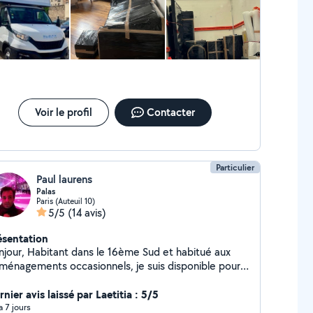
Voir le profil
Contacter
Particulier
Paul laurens
Palas
Paris (Auteuil 10)
5/5
(14 avis)
ésentation
njour, Habitant dans le 16ème Sud et habitué aux
ménagements occasionnels, je suis disponible pour
us aider avec des couvertures de déménagement et
 sangles élastiques. Possibilité de vous
nier avis laissé par Laetitia : 5/5
compagner en province. Cordialement
 a 7 jours