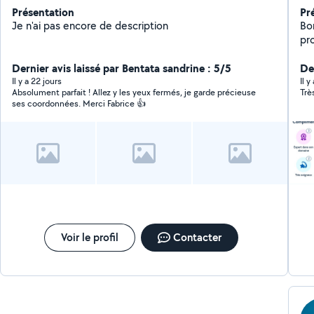
Présentation
Pr
Je n'ai pas encore de description
Bo
pr
ef
Dernier avis laissé par Bentata sandrine : 5/5
dans vo
Der
Mén
Il y a 22 jours
Il y
Absolument parfait ! Allez y les yeux fermés, je garde précieuse
Trè
manutentio
ses coordonnées. Merci Fabrice 👍
(math
d'animaux As
mul
événements M
sér
vos 
je
Voir le profil
Contacter