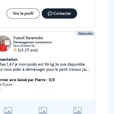
Voir le profil
Contacter
Particulier
Yussuf Karamoko
Déménagement manutention
Paris (Villette 14)
5/5
(11 avis)
ésentation
is 1,67 je mon poids est 96 kg Je suis disponible
r vous aider à déménager pour le petit travaux j'ai
t un peu de tout celui qui a besoin d'aide n'hésitez
s à me contacter merci
nier avis laissé par Pierre : 5/5
 a 15 jours
S