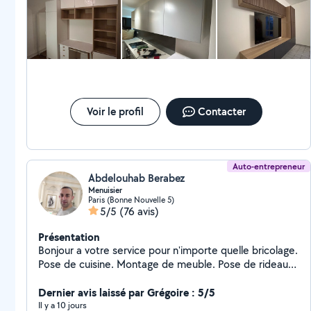
hésiter !
télés. J'effectue aussi le changement et la réparation
de tout type de serrures, de poignets de portes et de
fenêtres. Il est en outre possible de procéder au
changement et à l'installation de tout type de
robinetterie, de systèmes de douche avec leurs
annexes, ainsi que le changement de joints. Je dispose
de tout le matériel nécessaire pour une réalisation
efficace et soignée de vos travaux. Pour vos
Voir le profil
Contacter
déménagements et vos travaux de manutention, je
peux me rendre disponible seul ou en compagnie d'une
équipe très expérimentée. Cordialement à vous
Auto-entrepreneur
Abdelouhab Berabez
Menuisier
Paris (Bonne Nouvelle 5)
5/5
(76 avis)
Présentation
Bonjour a votre service pour n'importe quelle bricolage.
Pose de cuisine. Montage de meuble. Pose de rideaux.
Étagère. Parquet.
Dernier avis laissé par Grégoire : 5/5
Il y a 10 jours