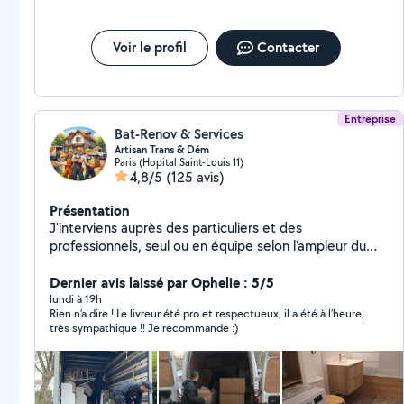
Voir le profil
Contacter
Entreprise
Bat-Renov & Services
Artisan Trans & Dém
Paris (Hopital Saint-Louis 11)
4,8/5
(125 avis)
Présentation
J'interviens auprès des particuliers et des
professionnels, seul ou en équipe selon l'ampleur du
chantier, pour vos petits et gros travaux intérieurs et
extérieurs : remise en état, rénovation complète
Dernier avis laissé par Ophelie : 5/5
(peinture, plomberie, électricité, sols, menuiserie,
lundi à 19h
Rien n’a dire ! Le livreur été pro et respectueux, il a été à l’heure,
parquet, etc.), ainsi que pour vos déménagements,
très sympathique !! Je recommande :)
manutention lourde et aide au
chargement/déchargement. Travail soigné et sérieux,
respect des délais, et prestations couvertes par une
garantie décennale pour votre tranquillité. Devis clair et