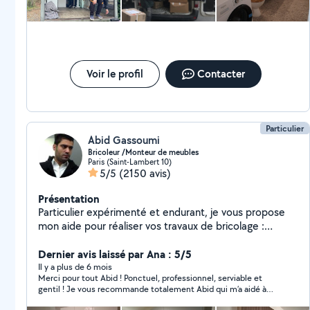
personnalisé sur demande.
Voir le profil
Contacter
Particulier
Abid Gassoumi
Bricoleur /Monteur de meubles
Paris (Saint-Lambert 10)
5/5
(2150 avis)
Présentation
Particulier expérimenté et endurant, je vous propose
mon aide pour réaliser vos travaux de bricolage :
montage, démontage, fixation murale et réparation de
tout type de meubles. Installation de lustres,
Dernier avis laissé par Ana : 5/5
luminaires, rideaux et tringles. Je procède également
Il y a plus de 6 mois
Merci pour tout Abid ! Ponctuel, professionnel, serviable et
au changement et à l'installation de prises électriques,
gentil ! Je vous recommande totalement Abid qui m’a aidé à
de chauffages, de gazinières, de fours, de stores
monter des meubles chez moi. Je referais appel à lui sans
électriques, ainsi que la fixation murale de tout type de