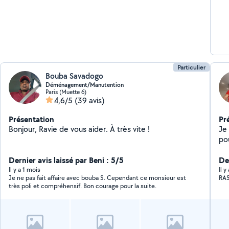
Particulier
Bouba Savadogo
Déménagement/Manutention
Paris (Muette 6)
4,6/5
(39 avis)
Présentation
Pr
Bonjour, Ravie de vous aider. À très vite !
Je fa
pou
fai
Dernier avis laissé par Beni : 5/5
pa
Der
Il y a 1 mois
Il y
Je ne pas fait affaire avec bouba S. Cependant ce monsieur est
RA
très poli et compréhensif. Bon courage pour la suite.