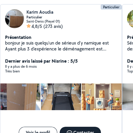
Particulier
Karim Aoudia
Particulier
Saint-Denis (Pleyel 01)
4,8/5
(273 avis)
Présentation
Pr
bonjour je suis quelqu'un de sérieux d'y namique est
Sér
Ayant plus 3 d'expérience le déménagement est
des
manutention est la livraison avec un travail soigneux
Dernier avis laissé par Nisrine : 5/5
Der
Il y a plus de 6 mois
Il y
Très bien
Top
Voir le profil
Contacter