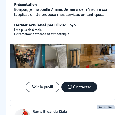
Présentation
Bonjour, je m'appelle Amine. Je viens de m'inscrire sur
l'application. Je propose mes services en tant que
manutentionnaire, aide-déménageur, préparateur de
commandes et bricoleur professionnel. Je suis
Dernier avis laissé par Olivier : 5/5
autonome, efficace et soigneux, notamment pour
Il y a plus de 6 mois
Extrêmement efficace et sympathique
l'installation de matériel, le montage de meubles et les
travaux de manutention. N'hésitez pas à me contacter
si vous avez besoin d'aide pour un déménagement, des
travaux ou de la préparation de commandes. Merci et
à bientôt !
Voir le profil
Contacter
Particulier
Rams Biwandu Kiala