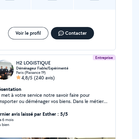
Voir le profil
Contacter
Entreprise
H2 LOGISTIQUE
Déménageur Fiable/Expérimenté
Paris (Plaisance 19)
4,8/5
(240 avis)
ésentation
 met à votre service notre savoir faire pour
nsporter ou déménager vos biens. Dans le métier
uis 1999 on allie la qualité de service à un prix
nier avis laissé par Esther : 5/5
abordable. 4,9/5 (300+avis Google) H2 Logistique
 a 6 mois
s bien