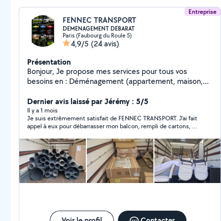
Entreprise
FENNEC TRANSPORT
DEMENAGEMENT DEBARAT
Paris (Faubourg du Roule 5)
4,9/5
(24 avis)
Présentation
Bonjour, Je propose mes services pour tous vos
besoins en : Déménagement (appartement, maison,
bureau) Débarras (caves, greniers, encombrants)
Livraison (meubles, électroménager) Travail sérieux et
Dernier avis laissé par Jérémy : 5/5
soigné Intervention rapide Disponible 7j/7 Prix
Il y a 1 mois
Je suis extrêmement satisfait de FENNEC TRANSPORT. J’ai fait
compétitifs Île-de-France Devis gratuit, n'hésitez pas à
appel à eux pour débarrasser mon balcon, rempli de cartons, de
me contacter !
carrelage et de gravats, et tout s’est déroulé de manière fluide.
Leur réponse a été très rapide, ils ont parfaitement compris ma
demande, et Madjid, l’intervenant, a été particulièrement
attentionné afin de ne rien abîmer chez moi. Il est intervenu
dès le lendemain matin. Je recommande vivement leurs
services !
Voir le profil
Contacter