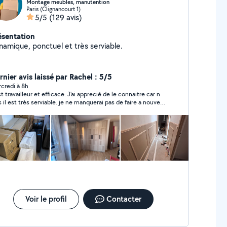
Montage meubles, manutention
Paris (Clignancourt 1)
5/5
(129 avis)
ésentation
namique, ponctuel et très serviable.
nier avis laissé par Rachel : 5/5
credi à 8h
st travailleur et efficace. J'ai apprecié de le connaitre car n
s il est très serviable. je ne manquerai pas de faire a nouveau
l à lui
Voir le profil
Contacter