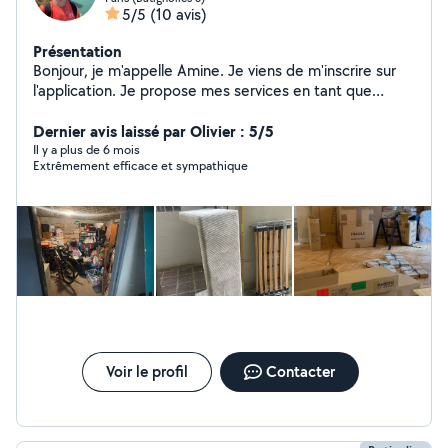
5/5
(10 avis)
Présentation
Bonjour, je m'appelle Amine. Je viens de m'inscrire sur
l'application. Je propose mes services en tant que
manutentionnaire, aide-déménageur, préparateur de
commandes et bricoleur professionnel. Je suis
Dernier avis laissé par Olivier : 5/5
autonome, efficace et soigneux, notamment pour
Il y a plus de 6 mois
Extrêmement efficace et sympathique
l'installation de matériel, le montage de meubles et les
travaux de manutention. N'hésitez pas à me contacter
si vous avez besoin d'aide pour un déménagement, des
travaux ou de la préparation de commandes. Merci et à
bientôt !
Voir le profil
Contacter