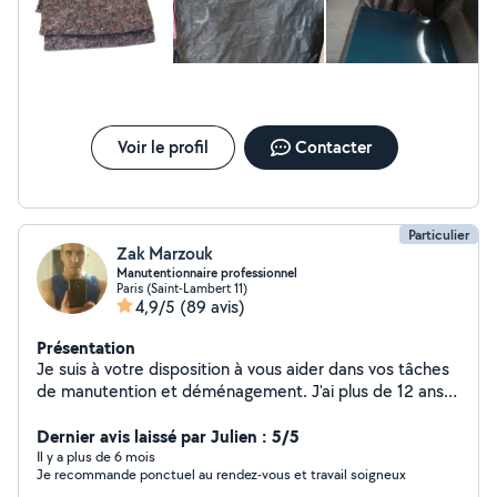
Voir le profil
Contacter
Particulier
Zak Marzouk
Manutentionnaire professionnel
Paris (Saint-Lambert 11)
4,9/5
(89 avis)
Présentation
Je suis à votre disposition à vous aider dans vos tâches
de manutention et déménagement. J'ai plus de 12 ans
d'expérience dans le déménagement et livraison, alors
n'hésitez pas à me contacter. Tél : 06-22-06-88-42
Dernier avis laissé par Julien : 5/5
Cordialement
Il y a plus de 6 mois
Je recommande ponctuel au rendez-vous et travail soigneux