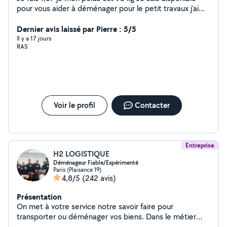
pour vous aider à déménager pour le petit travaux j'ai
fait un peu de tout celui qui a besoin d'aide n'hésitez pas
à me contacter merci
Dernier avis laissé par Pierre : 5/5
Il y a 17 jours
RAS
Voir le profil
Contacter
Entreprise
H2 LOGISTIQUE
Déménageur Fiable/Expérimenté
Paris (Plaisance 19)
4,8/5
(242 avis)
Présentation
On met à votre service notre savoir faire pour
transporter ou déménager vos biens. Dans le métier
depuis 1999 on allie la qualité de service à un prix