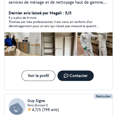
services de ménage et de nettoyage haut de gamme,
destinée aux particuliers, aux professionnels et aux
copropriétés. Nous avons bâti notre réputation sur trois
Dernier avis laissé par Magali : 5/5
piliers : qualité, fiabilité et respect. Nos prestations
Il y a plus de 6 mois
Thomas est très professionnel, il est venu en renforts d'un
couvrent un large éventail de besoins : Ménage à
déménagement pour un ami qui n'avait pas mesuré la quantité
domicile : entretien régulier ou ponctuel pour des
de travail, Thomas s'est adapté et a fait un travail remarquable,
intérieurs impeccables Nettoyage de bureaux et locaux
nous étions très ma organisés et Thomas a vraiment joué le
professionnels : espaces sains et accueillants favorisant
jeu, un grand merci à lui, je le recommande fortement.
productivité et bien-être Nettoyage spécialisé : vitres,
après-travaux, déménagements, remises en état
complètes Déménagement plus Manutention
Voir le profil
Contacter
Particulier
Guy Signe
Paris (Europe 1)
4,7/5
(198 avis)