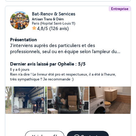
Entreprise
Bat-Renov & Services
Artisan Trans & Dém
Paris (Hopital Saint-Louis 11)
4,8/5
(126 avis)
Présentation
J'interviens auprès des particuliers et des
professionnels, seul ou en équipe selon l'ampleur du
chantier, pour vos petits et gros travaux intérieurs et
extérieurs : remise en état, rénovation complète
Dernier avis laissé par Ophelie : 5/5
(peinture, plomberie, électricité, sols, menuiserie,
Il y a 6 jours
Rien n’a dire ! Le livreur été pro et respectueux, il a été à l’heure,
parquet, etc.), ainsi que pour vos déménagements,
très sympathique !! Je recommande :)
manutention lourde et aide au
chargement/déchargement. Travail soigné et sérieux,
respect des délais, et prestations couvertes par une
garantie décennale pour votre tranquillité. Devis clair et
personnalisé sur demande.