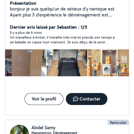
Présentation
bonjour je suis quelqu'un de sérieux d'y namique est
Ayant plus 3 d'expérience le déménagement est
manutention est la livraison avec un travail soigneux
Dernier avis laissé par Sebastien : 1/5
Il y a plus de 6 mois
Un travailleur à éviter, il travaille très mal et prends son temps à
se balader et casse tout vraiment. Je suis déçu de le avoir
réservé, je déconseille pour ne pas avoir les mêmes problèmes
que moi.
Voir le profil
Contacter
Particulier
Abdel Samy
Manutention, Déménagement