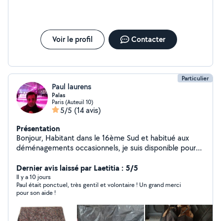
Voir le profil
Contacter
Particulier
Paul laurens
Palas
Paris (Auteuil 10)
5/5
(14 avis)
Présentation
Bonjour, Habitant dans le 16ème Sud et habitué aux
déménagements occasionnels, je suis disponible pour
vous aider avec des couvertures de déménagement et
des sangles élastiques. Possibilité de vous accompagner
Dernier avis laissé par Laetitia : 5/5
en province. Cordialement
Il y a 10 jours
Paul était ponctuel, très gentil et volontaire ! Un grand merci
pour son aide !