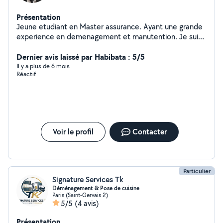
Présentation
Jeune etudiant en Master assurance. Ayant une grande
experience en demenagement et manutention. Je suis
disponible pour vous donner un coup de main à mes
heures libres.
Dernier avis laissé par Habibata : 5/5
Il y a plus de 6 mois
Réactif
Voir le profil
Contacter
Particulier
Signature Services Tk
Déménagement & Pose de cuisine
Paris (Saint-Gervais 2)
5/5
(4 avis)
Présentation