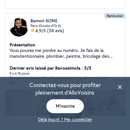
Particulier
Bamori KONE
Paris (Goutte d'Or 6)
4,9/5
(38 avis)
Présentation
Vous pouvez me joindre au numéro. Je fais de la
manutentionnaire, plombier, peintre, bricolage des
petits travaux et aide de déménagement et bricolage
de terace, ménage, jardinerie, ouverture des portes
Dernier avis laissé par Ravoasimola : 5/5
bloqué
Il y a 16 jours
Bamori est très réactif,professionnel et le travail est très bien
fait
Connectez-vous pour profiter
pleinement d'AlloVoisins
M'inscrire
Carte
Déjà inscrit ? Me connecter