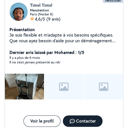
Particulier
Timvl Timvl
Manutention
Paris (Necker 8)
4,6/5
(9 avis)
Présentation
Je suis flexible et m'adapte à vos besoins spécifiques.
Que vous ayez besoin d'aide pour un déménagement
tout compris ou simplement pour déplacer un meuble,
je suis là pour vous aider en toute simplicité.
Dernier avis laissé par Mohamed : 1/5
Il y a plus de 6 mois
Il ne s'est jamais présenté au rdv
Voir le profil
Contacter