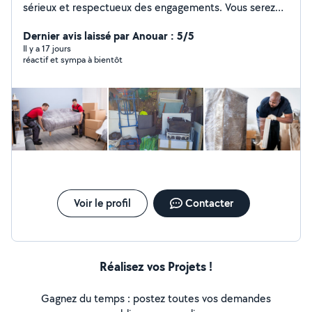
sérieux et respectueux des engagements. Vous serez
satisfait comme toutes les personnes qui ont placé leur
confiance en moi. Merci beaucoup pour votre retour.
Dernier avis laissé par Anouar : 5/5
Il y a 17 jours
réactif et sympa à bientôt
Voir le profil
Contacter
Réalisez vos Projets !
Gagnez du temps : postez toutes vos demandes