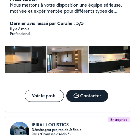
Nous mettons à votre disposition une équipe sérieuse,
motivée et expérimentée pour différents types de
travaux et services. Disponible pour : Déménagement
Manutention Montage / démontage de meubles
Dernier avis laissé par Coralie : 5/5
Travaux et bricolage Plusieurs personnes disponibles
Il y a 2 mois
Professional
selon vos besoins. Travail propre, rapide et efficace.
Disponible 7j/7 déplacement possible intervention
rapide.
Voir le profil
Contacter
Entreprise
IBIRAL LOGISTICS
Déménageur pro,rapide & fiable
Paris (Chaussee d'Antin 3)