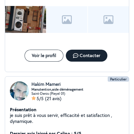
Voir le profil
Contacter
Particulier
Hakim Mameri
Manutention,aide déménagement
Saint-Denis (Pleyel 01)
5/5
(21 avis)
Présentation
je suis prêt à vous servir, efficacité et satisfaction ,
dynamique.
Dernier avis laissé par Calina : 5/5