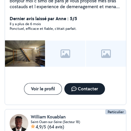
bonjour moi c simo de paris je vous propose mes bras
costauds et l experience de demenagement et menage
toute les travail polyvalents et manutention plus la
gentilles et serieux et dynamique , je vous souhaite bon
Dernier avis laissé par Anne : 5/5
courage ? cordialemant simo
Il y a plus de 6 mois
Ponctuel, efficace et fiable, c'était parfait.
Voir le profil
Contacter
Particulier
William Kouablan
Saint-Ouen-sur-Seine (Secteur 18)
4,9/5
(64 avis)