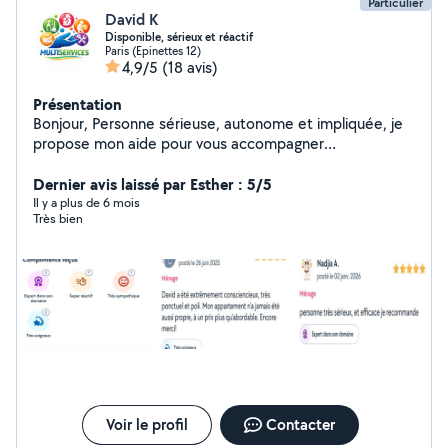
Particulier
David K
Disponible, sérieux et réactif
Paris (Epinettes 12)
4,9/5
(18 avis)
Présentation
Bonjour, Personne sérieuse, autonome et impliquée, je
propose mon aide pour vous accompagner
efficacement dans vos besoins du quotidien comme
dans vos projets. J'interviens notamment pour : Ménage
Dernier avis laissé par Esther : 5/5
& entretien du logement Déménagement &
Il y a plus de 6 mois
Très bien
manutention Garde d'enfants & soutien scolaire (maths,
langues, sciences) Garde et toilettage d'animaux
Assistance informatique & création multimédia (photo,
vidéo, retouche) Animation & événements Ma priorité
est simple : un travail soigné, sérieux et bien fait. Fiable
et à l'écoute, je m'adapte à vos besoins pour vous
simplifier la vie. Contactez-moi, je vous réponds
rapidement.
Voir le profil
Contacter