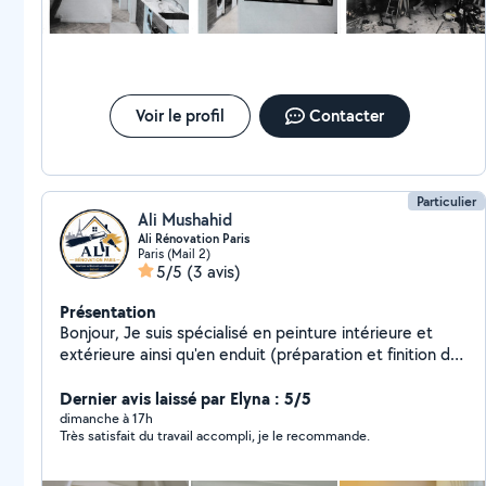
Voir le profil
Contacter
Particulier
Ali Mushahid
Ali Rénovation Paris
Paris (Mail 2)
5/5
(3 avis)
Présentation
Bonjour, Je suis spécialisé en peinture intérieure et
extérieure ainsi qu'en enduit (préparation et finition des
murs). Je réalise un travail propre, soigné et de qualité.
Sérieux, ponctuel et à l'écoute de mes clients, je
Dernier avis laissé par Elyna : 5/5
m'engage à respecter les délais et à assurer une finition
dimanche à 17h
Très satisfait du travail accompli, je le recommande.
impeccable. Intervention à Paris et en Île-de-France.
Devis gratuit. N'hésitez pas à me contacter pour votre
projet