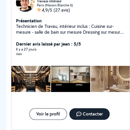
Travaux intérieur
Paris (Maison Blanche 6)
4,9/5
(27 avis)
Présentation
Technicien de Travau, intérieur inclus : Cuisine sur-
mesure - salle de bain sur mesure Dressing sur mesure
- bibliothèque sur-mesure Carrelage - Peinture -
menuiserie - Électricité etc.
Dernier avis laissé par jean : 5/5
Il y a 27 jours
rien
Voir le profil
Contacter