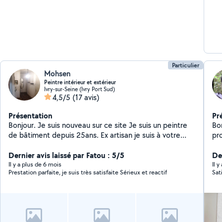
Particulier
Mohsen
Peintre intérieur et extérieur
Ivry-sur-Seine (Ivry Port Sud)
4,5/5
(17 avis)
Présentation
Pr
Bonjour. Je suis nouveau sur ce site Je suis un peintre
Bo
de bâtiment depuis 25ans. Ex artisan je suis à votre
pr
service merci et a bientôt
re
Dernier avis laissé par Fatou : 5/5
ex
Der
Il y a plus de 6 mois
Il 
Prestation parfaite, je suis très satisfaite Sérieux et reactif
Sati