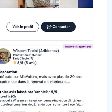
Voir le profil
Contacter
Auto-entrepreneur
Wissem Tebini (Aribirenov)
Renovation d'interieur
Paris (Necker 7)
5/5
(5 avis)
ésentation
 débute sur AlloVoisins, mais avec plus de 20 ans
xpérience dans la rénovation intérieure.
rfectionniste et passionné par mon métier, je suis
cialisé en peinture, enduit et placo. J'accorde une
rnier avis laissé par Yannick : 5/5
ention particulière aux détails pour garantir un rendu
credi à 20h
te appel à Wissem en ce qui concerne rénovation d'intérieur,
e, soigné et durable. Pour vous rassurer sur la
professionnel très doué. l'enduit de la chambre à été fait
lité de mon travail, je vous invite à consulter ma
utieusement ! merci 1000 fois à lui pour son beau travail .
ge Instagram @aribi_renovation, où vous pourrez voir