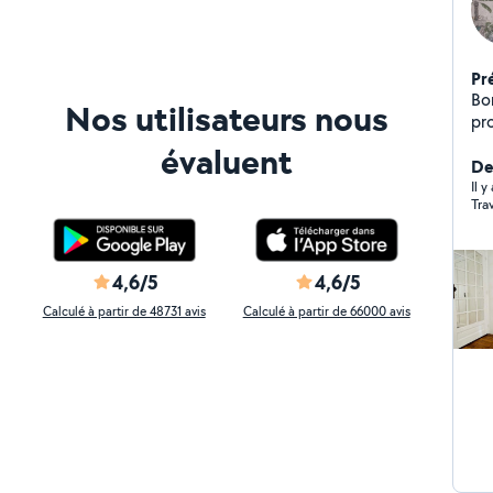
Pr
Bonj
Nos utilisateurs nous
professi
typ
évaluent
po
De
pos
Il y
Tra
soignées. je 
professionn
ra
4,6/5
4,6/5
Calculé à partir de 48731 avis
Calculé à partir de 66000 avis