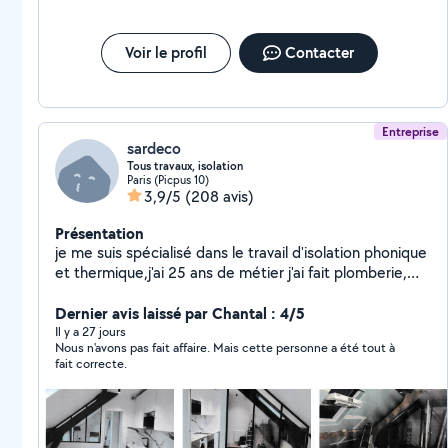
Voir le profil
Contacter
Entreprise
sardeco
Tous travaux, isolation
Paris (Picpus 10)
3,9/5
(208 avis)
Présentation
je me suis spécialisé dans le travail d'isolation phonique
et thermique,j'ai 25 ans de métier j'ai fait plomberie,
électricité, carrelage création de cuisine, de salle de
bain,peinture et faux plafonds je fais tout travaux
Dernier avis laissé par Chantal : 4/5
d'intérieur et ravalement mes travaux sont couvert par
Il y a 27 jours
Nous n'avons pas fait affaire. Mais cette personne a été tout à
une garantie décennale
fait correcte.