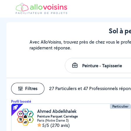
Sol à p
Avec AlloVoisins, trouvez près de chez vous le profe
rapidement réponse.
Filtres
27 Particuliers et 47 Professionnels répo
Profil boosté
Particulier
Ahmed Abdelkhalek
Peinture Parquet Carrelage
Paris (Notre Dame 3)
5/5
(270 avis)