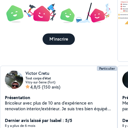
ses
plusi
pri
M'inscrire
Particulier
Victor Cretu
Tout corps d'état
Vitry-sur-Seine (Fort)
4,8/5
(150 avis)
Présentation
Pr
Bricoleur avec plus de 10 ans d'expérience en
Me
renovation interior/extérieur. Je suis tres bien équipé
pa
avec les matériel professionnel pour presque tout
d'a
travaux possible. Je suis disponible tout les jours sauf le
Dernier avis laissé par Isabel : 5/5
tra
De
dimanche
06-67-35
Il y a plus de 6 mois
Il y