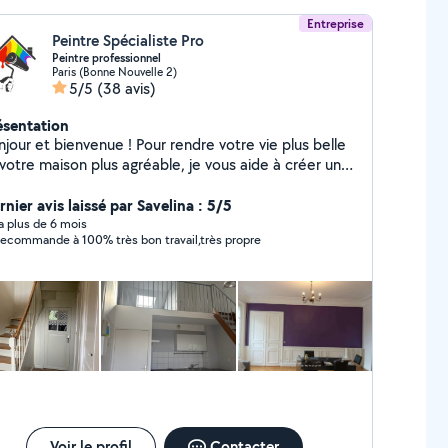
Entreprise
Peintre Spécialiste Pro
Peintre professionnel
Paris (Bonne Nouvelle 2)
5/5
(38 avis)
ésentation
 et bienvenue ! Pour rendre votre vie plus belle
votre maison plus agréable, je vous aide à créer un
ace propre et confortable à vivre. Sous-traitant
treprise de peinture Artisan peintre professionnel
nier avis laissé par Savelina : 5/5
c 11 ans d'expérience, spécialisé dans la rénovation
y a plus de 6 mois
recommande à 100% très bon travail,très propre
érieure et extérieure. Travail soigné, respect des
is et finitions de haute qualité. Je vous garantis un
vail soigné, impeccable et durable, réalisé avec
tail et avec du matériel professionnel complet, avec
i de mon équipe. Mes engagements : Travail
e haute qualité Résultat élégant et
ntervention rapide et professionnelle
is : Intervention sur rendez-vous, en fonction des
avaux demandés de votre part.
Voir le profil
Contacter