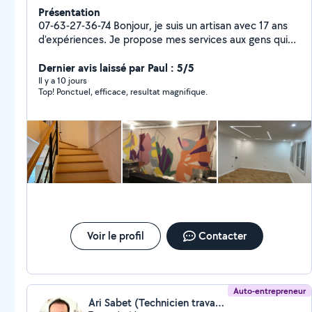
Présentation
07-63-27-36-74 Bonjour, je suis un artisan avec 17 ans
d'expériences. Je propose mes services aux gens qui
ont besoin d'aide pour des travaux de : -Peinture ,
papier peint, toile de verre, lino -Pose parquet ,
Dernier avis laissé par Paul : 5/5
Ponçage et Vérification - Platerie( coffrage, murs,
Il y a 10 jours
Top! Ponctuel, efficace, resultat magnifique.
doublage , isolation DPE..) - Carrelage , Rénovation
complète SDB - Plomberie( Wc , colonne de douche,
receveur douche, paroi de douche, robinet , Installation
complète cuivre , multicouche, PER ) - Installation
Électrique selon les normes ( changement tableau,
installation prises, interrupteurs, radiateurs ) Votre
satisfaction est ma priorité. Devis gratuit
Voir le profil
Contacter
Auto-entrepreneur
Ari Sabet (Technicien travaux intérieurs)