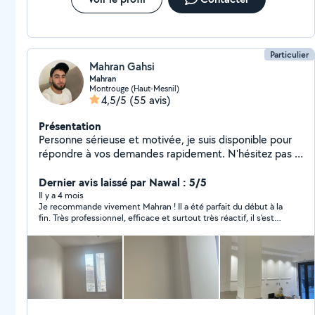
Particulier
Mahran Gahsi
Mahran
Montrouge (Haut-Mesnil)
4,5/5
(55 avis)
Présentation
Personne sérieuse et motivée, je suis disponible pour
répondre à vos demandes rapidement. N'hésitez pas à
me contacter pour plus d'informations.
Dernier avis laissé par Nawal : 5/5
Il y a 4 mois
Je recommande vivement Mahran ! Il a été parfait du début à la
fin. Très professionnel, efficace et surtout très réactif, il s’est
rendu disponible même tard le soir pour une urgence, ce qui
est vraiment appréciable. Le travail a été réalisé avec soin et le
résultat est impeccable. En plus d’être compétent, il est très
sympathique et à l’écoute. Je n’hésiterai pas à refaire appel à
lui. Merci encore !