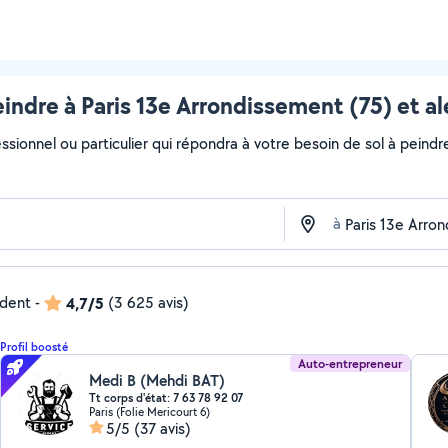
eindre à Paris 13e Arrondissement (75) et a
ssionnel ou particulier qui répondra à votre besoin de sol à peindr
à
ndent
-
4,7/5
(3 625 avis)
Profil boosté
Auto-entrepreneur
Medi B (Mehdi BAT)
Tt corps d'état: 7 63 78 92 07
Paris (Folie Mericourt 6)
5/5
(37 avis)