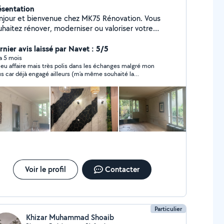
ésentation
njour et bienvenue chez MK75 Rénovation. Vous
uhaitez rénover, moderniser ou valoriser votre
partement, votre maison ou votre bureau ? Notre
uipe vous accompagne avec sérieux, expérience et
rnier avis laissé par Navet : 5/5
ofessionnalisme afin de transformer vos espaces et
 a 5 mois
 eu affaire mais très polis dans les échanges malgré mon
liser vos projets dans les meilleures conditions.
us car déjà engagé ailleurs (m’a même souhaité la
e d'intervention : Paris et toute l'Île-de-France.
venue). A l’air bienveillant !
vis gratuit et personnalisé. Contactez-nous dès
jourd'hui et donnons ensemble une nouvelle vie à
re intérieur.
Voir le profil
Contacter
Particulier
Khizar Muhammad Shoaib