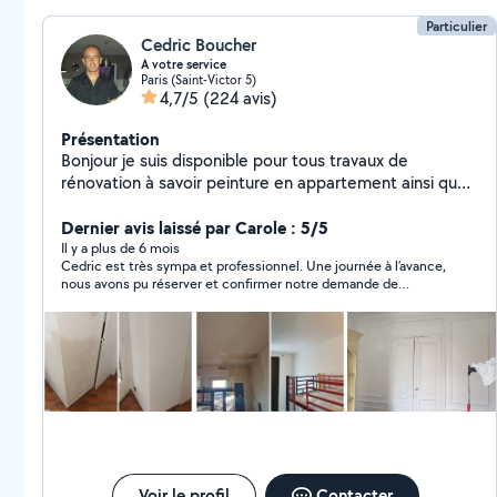
Particulier
Cedric Boucher
A votre service
Paris (Saint-Victor 5)
4,7/5
(224 avis)
Présentation
Bonjour je suis disponible pour tous travaux de
rénovation à savoir peinture en appartement ainsi que
revêtement de sol ou carrelage avec pas mal de
petites bricoles également. Remise en état de salle de
Dernier avis laissé par Carole : 5/5
bain ou cuisine. j'attend vos propositions avec grand
Il y a plus de 6 mois
Cedric est très sympa et professionnel. Une journée à l’avance,
plaisir bonne journée à vous ;) n'hésitez pas a me
nous avons pu réserver et confirmer notre demande de
contacter téléphoniquement car il se peut que votre
prestation de peinture et en quelques heures le lendemain,
demande soit hors de ma zone
Cedric a repeint les murs et plafonds de notre salin de 20m2
comme un pro. Rapide, efficace propre et souriant. Merci
Voir le profil
Contacter