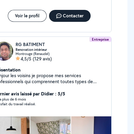
Voir le profil
Contacter
Entreprise
RG BATIMENT
Renovation intérieur
Montrouge (Renaudel)
4,5/5
(129 avis)
ésentation
njour les voisins je propose mes services
ofessionnels qui comprennent toutes types de
novation intérieur du batiment avec 13 ans de
perience rest a votre disposition merci
nier avis laissé par Didier : 5/5
y a plus de 6 mois
sfait du travail réalisé.