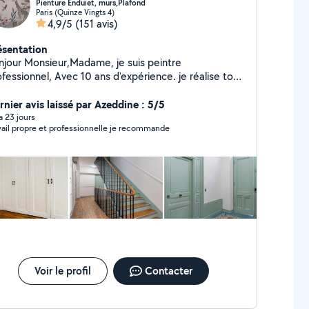
Pienture Enduiet, murs,Plafond
Paris (Quinze Vingts 4)
4,9/5
(151 avis)
ésentation
our Monsieur,Madame, je suis peintre
onnel, Avec 10 ans d'expérience. je réalise tout
e de travaux de peinture intérieure , Enduit,
nçage, pose de papier peint, pose tvile de verre,
rnier avis laissé par Azeddine : 5/5
e de plinthes, pose de parquet et finitions
 a 23 jours
vail propre et professionnelle je recommande
suis sériéux et ponctuel, Travail
el, réponse rapide, respect des clients, prix
issonnable.
Voir le profil
Contacter