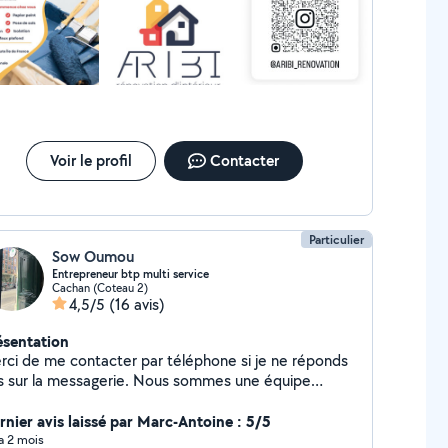
 prix défis toute concurrence.
eurs de mes réalisations. Votre satisfaction est ma
orité
Voir le profil
Contacter
Particulier
Sow Oumou
Entrepreneur btp multi service
Cachan (Coteau 2)
4,5/5
(16 avis)
ésentation
rci de me contacter par téléphone si je ne réponds
s sur la messagerie. Nous sommes une équipe
rtisans tous corps d'état et intervenons pour vos
vaux de rénovation et de construction. Joignable au
rnier avis laissé par Marc-Antoine : 5/5
-41-34 Nous prenons en charge différents
 a 2 mois