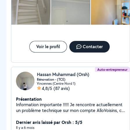
Voir le profil
Contacter
Auto-entrepreneur
Hassan Muhammad (Orsh)
Rénovation - (TCE)
Vincennes (Centre Nord 1)
4,8/5
(87 avis)
Présentation
Information importante !!!!! Je rencontre actuellement
un problème technique sur mon compte AlloVoisins, ce
qui m'empêche de répondre à certaines demandes. Si
votre demande est urgente, vous pouvez cliquer
Dernier avis laissé par Orsh : 5/5
directement sur le bouton « Appeler » de mon profil
Il y a 6 mois