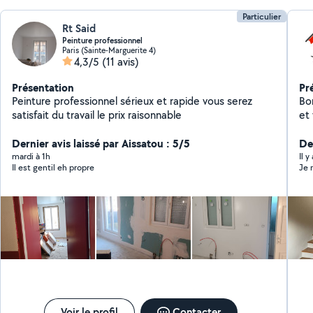
Particulier
Rt Said
Peinture professionnel
Paris (Sainte-Marguerite 4)
4,3/5
(11 avis)
Présentation
Pr
Peinture professionnel sérieux et rapide vous serez
Bonjour
satisfait du travail le prix raisonnable
et 
esp
Dernier avis laissé par Aissatou : 5/5
En
Der
ave
mardi à 1h
Il 
Il est gentil eh propre
Je 
int
déla
tra
dé
l'appu
détaillé Finitions d
harmonieux I
Dev
tr
Voir le profil
Contacter