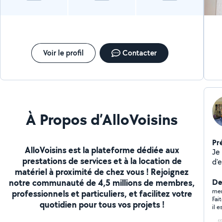
Voir le profil
Contacter
À Propos d’AlloVoisins
Pr
AlloVoisins est la plateforme dédiée aux
Je
prestations de services et à la location de
d'e
matériel à proximité de chez vous ! Rejoignez
Pe
notre communauté de 4,5 millions de membres,
spé
De
att
mer
professionnels et particuliers, et facilitez votre
Fai
propr
quotidien pour tous vos projets !
il est 
qua
min
pa