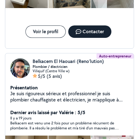
Voir le profil
Contacter
Auto-entrepreneur
Belkacem El Haouari (Reno’lution)
Plombier / électricien
Villejuif (Centre Ville w)
5/5
(5 avis)
Présentation
Je suis rigoureux sérieux et professionnel je suis
plombier chauffagiste et électricien, je m'applique à
réaliser un travail propre et de qualité
Dernier avis laissé par Valérie : 5/5
Il y a 19 jours
Belkacem est venu une 2 fois pour un problème récurrent de
plomberie. Il a résolu le problème et m’a tiré d’un mauvais pas.
Professionnel et sympa. Merci !