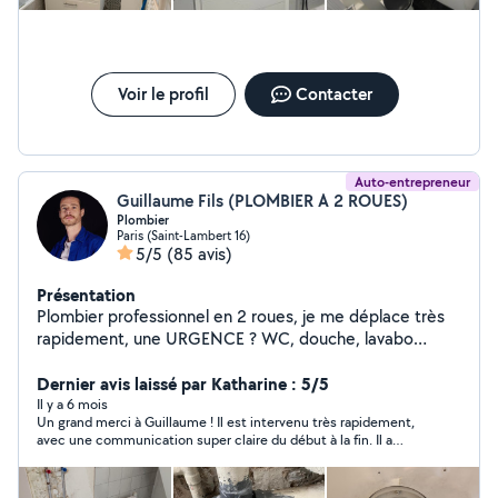
Voir le profil
Contacter
Auto-entrepreneur
Guillaume Fils (PLOMBIER A 2 ROUES)
Plombier
Paris (Saint-Lambert 16)
5/5
(85 avis)
Présentation
Plombier professionnel en 2 roues, je me déplace très
rapidement, une URGENCE ? WC, douche, lavabo
bouché ? Contactez-moi à toute heure. Je fais
également la rénovation ou la création de réseau d'eau
Dernier avis laissé par Katharine : 5/5
dans les cuisines et salle de bain. Rénovation complète
Il y a 6 mois
Un grand merci à Guillaume ! Il est intervenu très rapidement,
de votre salle de bain, WC, cuisine avec devis sérieux et
avec une communication super claire du début à la fin. Il a
détaillé. Installation WC, lavabo, ballon, robinetterie,
installé notre lave-vaisselle proprement et efficacement, et
etc.. À bientôt. Google : Plombier à 2 roues
surtout il a réglé un problème de canalisations qui sentaient
https://g.co/kgs/q4GquXf PS: Il est possible que je ne
mauvais. Travail soigné, efficace, prix très correct, et vraiment