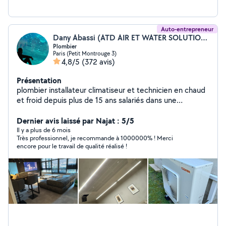
Auto-entrepreneur
Dany Abassi (ATD AIR ET WATER SOLUTION)
Plombier
Paris (Petit Montrouge 3)
4,8/5
(372 avis)
Présentation
plombier installateur climatiseur et technicien en chaud
et froid depuis plus de 15 ans salariés dans une
entreprise du btp, inscrit sur le site pour aidé mes
voisins ;-) à bientôt
Dernier avis laissé par Najat : 5/5
Il y a plus de 6 mois
Très professionnel, je recommande à 1000000% ! Merci
encore pour le travail de qualité réalisé !