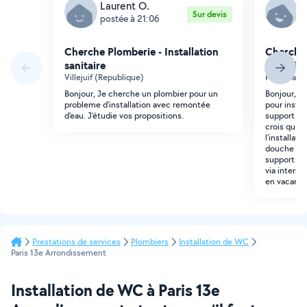
Laurent O.
V
Sur devis
postée à 21:06
p
Cherche Plomberie - Installation
Cherche 
sanitaire
sanitaire
Villejuif (Republique)
Paris (Palai
Bonjour, Je cherche un plombier pour un
Bonjour, je
probleme d'installation avec remontée
pour instal
d'eau. J'étudie vos propositions.
support et
crois qu il 
l'installati
douche inté
support son
via interru
en vacance
Prestations de services
Plombiers
Installation de WC
Paris 13e Arrondissement
Installation de WC à Paris 13e