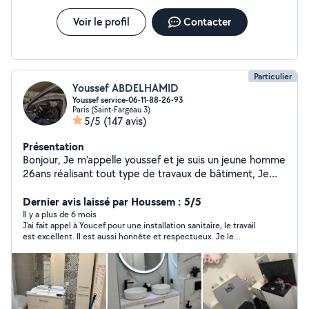
Voir le profil
Contacter
Particulier
Youssef ABDELHAMID
Youssef service-06-11-88-26-93
Paris (Saint-Fargeau 3)
5/5
(147 avis)
Présentation
Bonjour, Je m'appelle youssef et je suis un jeune homme
26ans réalisant tout type de travaux de bâtiment, Je
suis diplômé d'un BTS technicien supérieur en
maintenance plomberie et chauffage, Je touche tout le
Dernier avis laissé par Houssem : 5/5
domaine et je suis expérimenté depuis plusieurs année,
Il y a plus de 6 mois
J’ai fait appel à Youcef pour une installation sanitaire, le travail
la qualité et la ponctualité sont mes priorités. N'hésitez
est excellent. Il est aussi honnête et respectueux. Je le
pas à me contacter. YOUSSEF SERVICES
recommande fortement