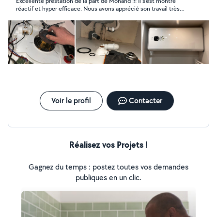
Excellente prestation de la part de Mohand !!! Il s'est montré
jusqu'à 20h * VENDREDI 8h jusqu'à 20h
réactif et hyper efficace. Nous avons apprécié son travail très
soigneux et appliqué. Je vous le recommande les yeux fermés
et nous ferons évidemment appel à lui pour de futures
missions. Merci encore Mohand et à très bientôt ;-)
Voir le profil
Contacter
Réalisez vos Projets !
Gagnez du temps : postez toutes vos demandes
publiques en un clic.