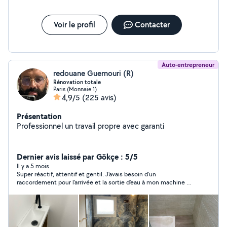
Voir le profil
Contacter
Auto-entrepreneur
redouane Guemouri (R)
Rénovation totale
Paris (Monnaie 1)
4,9/5
(225 avis)
Présentation
Professionnel un travail propre avec garanti
Dernier avis laissé par Gökçe : 5/5
Il y a 5 mois
Super réactif, attentif et gentil. J'avais besoin d'un
raccordement pour l'arrivée et la sortie d'eau à mon machine à
laver. Redouane est venu avec tous ses outils et a effectué le
service en moins d'une heure. Le résultat final était très propre.
Il m'a expliqué le processus à l'avance. Excellent service.