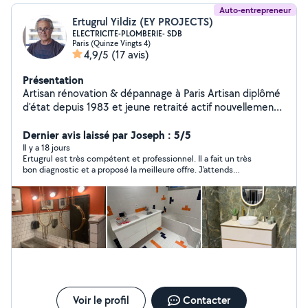
Auto-entrepreneur
Ertugrul Yildiz (EY PROJECTS)
ELECTRICITE-PLOMBERIE- SDB
Paris (Quinze Vingts 4)
4,9/5
(17 avis)
Présentation
Artisan rénovation & dépannage à Paris Artisan diplômé
d'état depuis 1983 et jeune retraité actif nouvellement
installé à Paris, je mets mon expérience au service de
votre intérieur. Passionné par mon métier et ravi de
Dernier avis laissé par Joseph : 5/5
rencontrer les Parisiens, je propose mon savoir-faire
Il y a 18 jours
Ertugrul est très compétent et professionnel. Il a fait un très
pour vos projets de rénovation et dépannages de
bon diagnostic et a proposé la meilleure offre. J'attends
courte durée en électricité et plomberie. Je vous
maintenant son devis. Merci.
conseille également dans vos projets globaux et
collabore avec un partenaire carreleur hautement
qualifié pour créer de superbes salles de bains, y
compris des transformations adaptées aux PMR.
Prestations proposées : Électricité & Plomberie :
Dépannages et interventions rapides. Salles de bains :
Création sur mesure (avec un carreleur qualifié) et
aménagement PMR. Conseil : Accompagnement dans
vos projets de rénovation. ️ Assurances biennale et
Voir le profil
Contacter