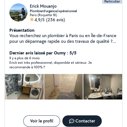
Particulier
Erick Mouanjo
Plombierd’urgence/opérationnel
Paris (Roquette 18)
4,9/5
(236 avis)
Présentation
Vous recherchez un plombier à Paris ou en Île-de-France
pour un dépannage rapide ou des travaux de qualité ?
Plombier de métier avec plus de 10ans d'expérience,
j'interviens rapidement pour tous vos besoins en
Dernier avis laissé par Oumy : 5/5
plomberie, en urgence ou sur rendez-vous. Dépannage
Il y a plus de 6 mois
Erick est très professionnel, disponible et sérieux. Je
plomberie rapide à Paris J'interviens pour tous types de
recommande à 100% !!
problèmes : * Fuite d'eau (visible ou encastrée) *
Canalisation bouchée (WC, évier, douche) * Panne de
chauffe-eau * Problème de pression ou de robinetterie
Intervention rapide en région parisienne et banlieue.
Travaux et installation plomberie * Installation de
sanitaires (WC, lavabo, douche, baignoire) * Pose et
remplacement de chauffe-eau * Rénovation complète
de salle de bain * Remplacement de robinetterie * Mise
aux normes Zone d'intervention Plombier disponible à
Paris et en Île-de-France : intervention rapide en
Voir le profil
Contacter
banlieue et dans tous les arrondissements de Paris