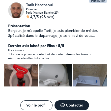
Particulier
Tarik Hanchaoui
Plombier
Paris (Maison Blanche 25)
4,7/5
(98 avis)
Présentation
Bonjour, je m'appelle Tarik, je suis plombier de métier.
Spécialisé dans le dépannage, je serai ravi de vous
proposer mes services. Serviable, minutieux et efficace,
je me déplace rapidement à la demande. N'hésitez pas
Dernier avis laissé par Elisa : 5/5
à me contacter, devis gratuit.
Il y a 4 mois
Très bonne prise de contact et d’écoute même si les travaux
n’ont pas été effectués par lui.
Voir le profil
Contacter