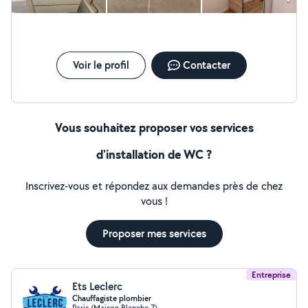
mécanismes de chasse d'eau, réparation de petites
fuites et autres interventions de plomberie courantes.
Je travaille avec soin, je protège votre intérieur, je laisse
le chantier propre et je m'engage à fournir un travail de
qualité. Devis gratuit, intervention rapide et satisfaction
Voir le profil
Contacter
client garantie.
Vous souhaitez proposer vos services
d'installation de WC ?
Inscrivez-vous et répondez aux demandes près de chez
vous !
Proposer mes services
Entreprise
Ets Leclerc
Chauffagiste plombier
Paris (Maison Blanche 7)