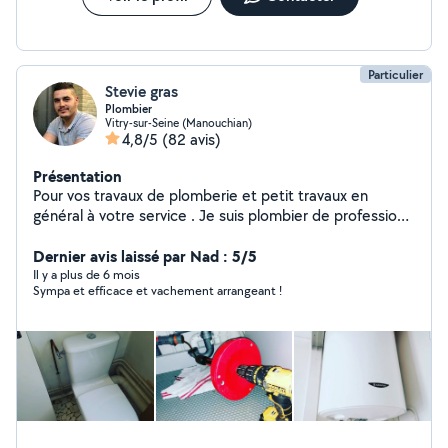
Particulier
Stevie gras
Plombier
Vitry-sur-Seine (Manouchian)
4,8/5
(82 avis)
Présentation
Pour vos travaux de plomberie et petit travaux en
général à votre service . Je suis plombier de profession
n'hésitez pas à regarder les photos des travaux que j'ai
effectuer sur mon profil. Mon numéro est disponible sur
Dernier avis laissé par Nad : 5/5
mon profil si je ne suis pas dans votre zone
Il y a plus de 6 mois
Sympa et efficace et vachement arrangeant !