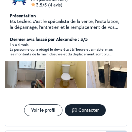
3,5/5
(4 avis)
Présentation
Ets Leclerc c'est le spécialiste de la vente, l'installation,
le dépannage, l'entretien et le remplacement de vos
systèmes de chauffage, de chaudière à gaz ou à fioul,
de chauffe-eau et de brûleuret ainsi toute installation
Dernier avis laissé par Alexandre : 3/5
de plomberie et dépannage.Nous intervenons
Il y a 4 mois
La personne qui a rédigé le devis était à l'heure et aimable, mais
également le détartrage et le désembouage de vos
les montants de la main d'œuvre et du déplacement sont plus
chaudières. Mise en place de contrats D'entretien.
élevés que les pièces à remplacer. Pour moi c'est trop cher.
Devis et déplacements Gratuits.
Voir le profil
Contacter