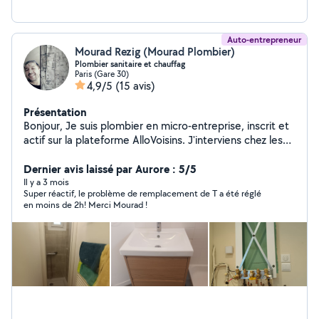
Auto-entrepreneur
Mourad Rezig (Mourad Plombier)
Plombier sanitaire et chauffag
Paris (Gare 30)
4,9/5
(15 avis)
Présentation
Bonjour, Je suis plombier en micro-entreprise, inscrit et
actif sur la plateforme AlloVoisins. J'interviens chez les
particuliers sur paris et alentours pour tous travaux de
plomberie, en neuf comme en rénovation. Recherche et
Dernier avis laissé par Aurore : 5/5
réparation de fuites Débouchage (WC, évier, douche,
Il y a 3 mois
Super réactif, le problème de remplacement de T a été réglé
lavabo) Remplacement de robinetterie Installation et
en moins de 2h! Merci Mourad !
remplacement de chauffe-eau Pose d'équipements
sanitaires (WC,meuble vasque ,douche, évier, baignoire
Rénovation de salle de bain. Travail soigné Devis gratuit
Tarifs transparents. Respects des normes et conseils
personnalisés. Disponible semaine et week-end.
N'hésitez pas à me contacter pour toute demande, je
serai ravi de vous aider.