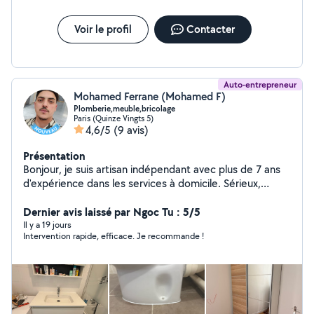
budget convenus. Réactif, rigoureux et attentif aux
détails, je place la satisfaction de mes clients au cœur
de chacune de mes interventions.
Voir le profil
Contacter
Auto-entrepreneur
Mohamed Ferrane (Mohamed F)
Plomberie,meuble,bricolage
Paris (Quinze Vingts 5)
4,6/5
(9 avis)
Présentation
Bonjour, je suis artisan indépendant avec plus de 7 ans
d'expérience dans les services à domicile. Sérieux,
ponctuel et minutieux, je réalise des interventions de
qualité sur Paris et en Île-de-France. Mes prestations : *
Dernier avis laissé par Ngoc Tu : 5/5
Montage de meubles (IKEA et toutes marques) *
Il y a 19 jours
Intervention rapide, efficace. Je recommande !
Fixation de TV au mur * Pose de tringles à rideaux,
stores et rideaux * Installation d'étagères, cadres,
miroirs et accessoires * Pose de luminaires et
suspensions * Petits travaux de bricolage * Petite
plomberie : remplacement de robinets, mitigeurs,
pommeaux de douche, flexibles, joints, siphons,