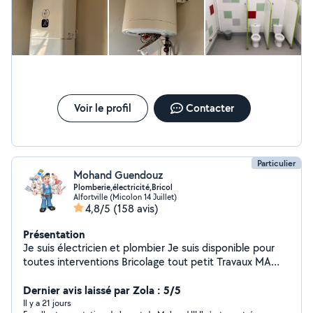
Voir le profil
Contacter
Particulier
Mohand Guendouz
Plomberie,électricité,Bricol
Alfortville (Micolon 14 Juillet)
4,8/5
(158 avis)
Présentation
Je suis électricien et plombier Je suis disponible pour
toutes interventions Bricolage tout petit Travaux MA
DISPONIBILITÉ : * SAMEDI 8h jusqu'à 20h * DIMANCHE
8h jusqu'à 15h * LUNDI 8h jusqu'à 20h * MARDI 8h
Dernier avis laissé par Zola : 5/5
jusqu'à 20h * MERCREDI 8h jusqu'à 20h * JEUDI 8h
Il y a 21 jours