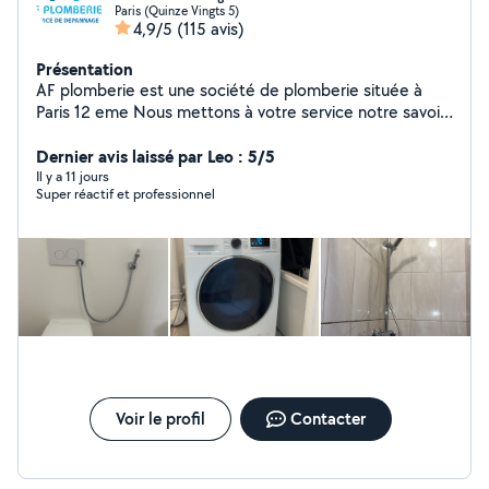
Paris (Quinze Vingts 5)
4,9/5
(115 avis)
Présentation
AF plomberie est une société de plomberie située à
Paris 12 eme Nous mettons à votre service notre savoir-
faire et notre expérience pour tous vos besoins en
installation, dépannage et entretien de plomberie. Nos
Dernier avis laissé par Leo : 5/5
prestations couvrent : Réparation de fuites d'eau
Il y a 11 jours
Super réactif et professionnel
Installation et entretien de chauffe-eau Rénovation de
salle de bain Débouchage de canalisations ️ Dépannage
rapide et urgent Pourquoi nous choisir ? Intervention
rapide et soignée Devis clair et transparent Artisan de
confiance avec plusieurs années d'expérience Service
disponible 7j/7 pour vos urgences Nous intervenons à
Paris et dans les environs îles de France
Voir le profil
Contacter