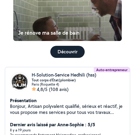
Je rénove ma salle de bain
Découvrir
Auto-entrepreneur
H-Solution-Service Hedhili (hss)
Tout corps d'État(plombier)
Paris (Roquette 4)
4,8/5
(108 avis)
Présentation
Bonjour, Artisan polyvalent qualifié, sérieux et réactif, je
vous propose mes services pour tous vos travaux
d'installation, rénovation, dépannage et urgences, avec
un haut niveau de qualité et de finition. Plomberie &
Dernier avis laissé par Anne-Sophie : 5/5
installation sanitaire Installation, remplacement et
Il y a 19 jours
Je recommande fortement Najemedine, professionnel,