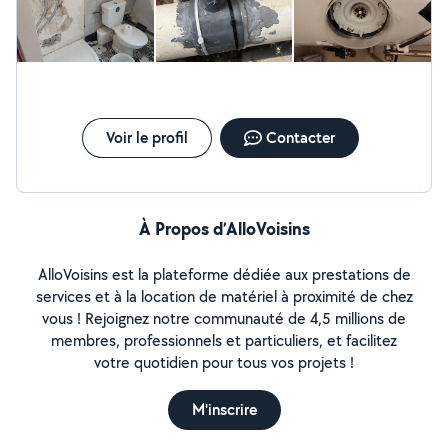
sympa. Je recommande Guillaume les yeux fermés !
puisse répondre à certaines demandes privées, si vous
êtes hors de mon périmètre de 5km. Dans ce cas
n'hésitez pas à me téléphoner directement. Merci
Voir le profil
Contacter
À Propos d’AlloVoisins
AlloVoisins est la plateforme dédiée aux prestations de
services et à la location de matériel à proximité de chez
vous ! Rejoignez notre communauté de 4,5 millions de
membres, professionnels et particuliers, et facilitez
votre quotidien pour tous vos projets !
M'inscrire