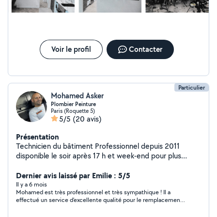
Voir le profil
Contacter
Particulier
Mohamed Asker
Plombier Peinture
Paris (Roquette 5)
5/5
(20 avis)
Présentation
Technicien du bâtiment Professionnel depuis 2011
disponible le soir après 17 h et week-end pour plus
d'informations veuillez me contacter
Dernier avis laissé par Emilie : 5/5
Il y a 6 mois
Mohamed est très professionnel et très sympathique ! Il a
effectué un service d’excellente qualité pour le remplacement
de ma machine à laver. Il s’est occupé de démonter le meuble
vasque avec soin pour déloger mon ancienne machine,