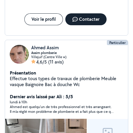
débrancher le raccordement à l’eau et remettre la nouvelle
machine en place. Il a également constaté que la vanne était
défectueuse et s’en est aussi occupé. Je garde son contact et
le recommande vivement à tous !
Voir le profil
Contacter
Particulier
Ahmed Assim
Assim plomberie
Villejuif (Centre Ville w)
4,6/5
(11 avis)
Présentation
Effectue tous types de travaux de plomberie Meuble
vasque Baignoire Bac à douche Wc
Dernier avis laissé par Ali : 5/5
lundi à 10h
Ahmed est quelqu’un de très professionnel et très arrangeant.
Il m’a réglé mon problème de plomberie et a fait plus que ce qui
a été convenu dans le but de m’éviter d’autres problèmes de
plomberie à l’avenir Je le recommande vivement