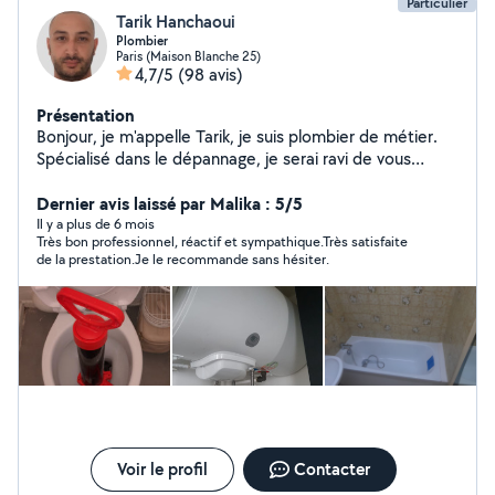
Particulier
Tarik Hanchaoui
Plombier
Paris (Maison Blanche 25)
4,7/5
(98 avis)
Présentation
Bonjour, je m'appelle Tarik, je suis plombier de métier.
Spécialisé dans le dépannage, je serai ravi de vous
proposer mes services. Serviable, minutieux et efficace,
je me déplace rapidement à la demande. N'hésitez pas
Dernier avis laissé par Malika : 5/5
à me contacter, devis gratuit.
Il y a plus de 6 mois
Très bon professionnel, réactif et sympathique.Très satisfaite
de la prestation.Je le recommande sans hésiter.
Voir le profil
Contacter