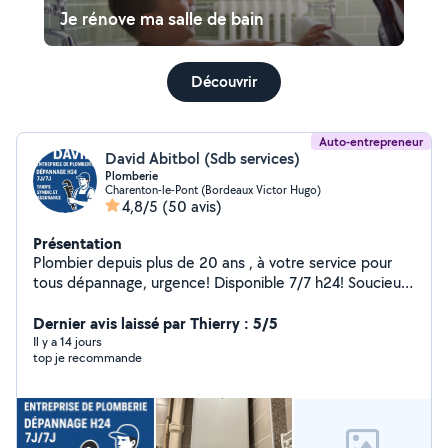
Je rénove ma salle de bain
Découvrir
Auto-entrepreneur
David Abitbol (Sdb services)
Plomberie
Charenton-le-Pont (Bordeaux Victor Hugo)
4,8/5
(50 avis)
Présentation
Plombier depuis plus de 20 ans , à votre service pour
tous dépannage, urgence! Disponible 7/7 h24! Soucieux
du détails , un travail propre est pour moi une priorité
absolue. Honnête et professionnel Mes tarifs sont
Dernier avis laissé par Thierry : 5/5
transparents et plus que correct pour une qualité
Il y a 14 jours
top je recommande
irréprochable. Factures et garantie pour tous mes
clients . Ma satisfaction passe par la vôtre .