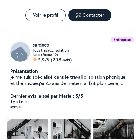
Voir le profil
Contacter
Entreprise
sardeco
Tous travaux, isolation
Paris (Picpus 10)
3,9/5
(208 avis)
Présentation
je me suis spécialisé dans le travail d'isolation phonique
et thermique,j'ai 25 ans de métier j'ai fait plomberie,
électricité, carrelage création de cuisine, de salle de
bain,peinture et faux plafonds je fais tout travaux
Dernier avis laissé par Marie : 5/5
d'intérieur et ravalement mes travaux sont couvert par
Il y a 1 mois
sympa
une garantie décennale