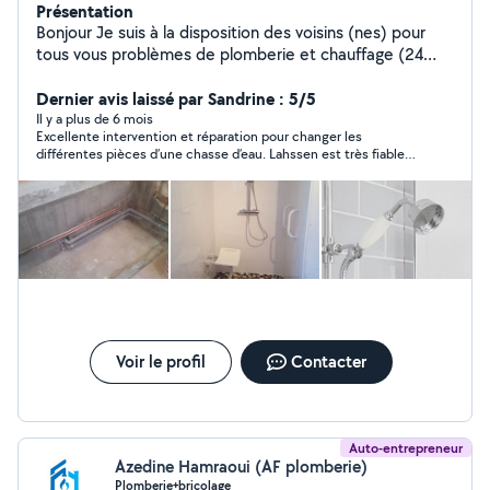
Présentation
Bonjour Je suis à la disposition des voisins (nes) pour
tous vous problèmes de plomberie et chauffage (24
années d'expérience)
Dernier avis laissé par Sandrine : 5/5
Il y a plus de 6 mois
Excellente intervention et réparation pour changer les
différentes pièces d’une chasse d’eau. Lahssen est très fiable
et très compétent en plus d’être sympathique. Je
recommande sans hésiter !
Voir le profil
Contacter
Auto-entrepreneur
Azedine Hamraoui (AF plomberie)
Plomberie+bricolage