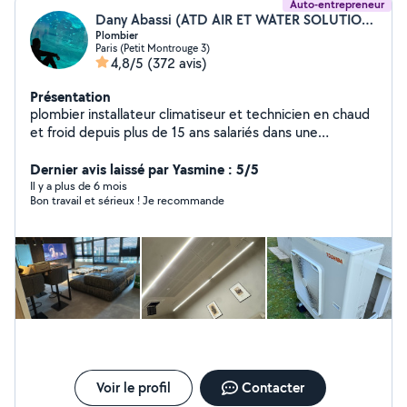
Auto-entrepreneur
Dany Abassi (ATD AIR ET WATER SOLUTION)
Plombier
Paris (Petit Montrouge 3)
4,8/5
(372 avis)
Présentation
plombier installateur climatiseur et technicien en chaud
et froid depuis plus de 15 ans salariés dans une
entreprise du btp, inscrit sur le site pour aidé mes
voisins ;-) à bientôt
Dernier avis laissé par Yasmine : 5/5
Il y a plus de 6 mois
Bon travail et sérieux ! Je recommande
Voir le profil
Contacter