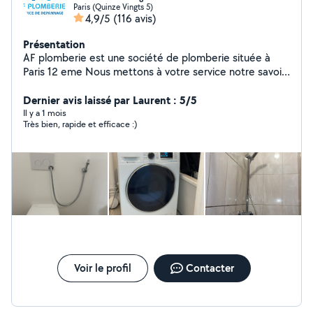
Paris (Quinze Vingts 5)
4,9/5
(116 avis)
Présentation
AF plomberie est une société de plomberie située à
Paris 12 eme Nous mettons à votre service notre savoir-
faire et notre expérience pour tous vos besoins en
installation, dépannage et entretien de plomberie. Nos
Dernier avis laissé par Laurent : 5/5
prestations couvrent : Réparation de fuites d'eau
Il y a 1 mois
Très bien, rapide et efficace :)
Installation et entretien de chauffe-eau Rénovation de
salle de bain Débouchage de canalisations ️ Dépannage
rapide et urgent Pourquoi nous choisir ? Intervention
rapide et soignée Devis clair et transparent Artisan de
confiance avec plusieurs années d'expérience Service
disponible 7j/7 pour vos urgences Nous intervenons à
Paris et dans les environs îles de France
Voir le profil
Contacter