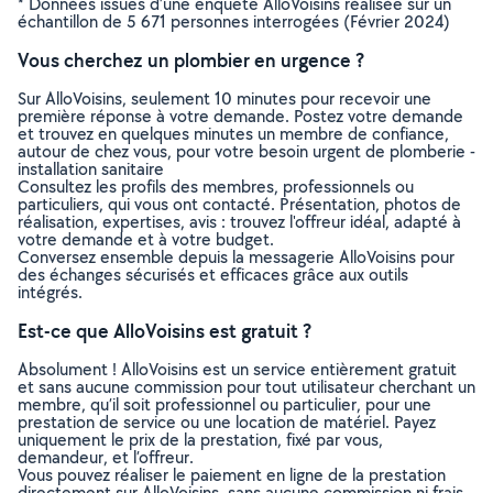
* Données issues d’une enquête AlloVoisins réalisée sur un
échantillon de 5 671 personnes interrogées (Février 2024)
Vous cherchez un plombier en urgence ?
Sur AlloVoisins, seulement 10 minutes pour recevoir une
première réponse à votre demande. Postez votre demande
et trouvez en quelques minutes un membre de confiance,
autour de chez vous, pour votre besoin urgent de plomberie -
installation sanitaire
Consultez les profils des membres, professionnels ou
particuliers, qui vous ont contacté. Présentation, photos de
réalisation, expertises, avis : trouvez l'offreur idéal, adapté à
votre demande et à votre budget.
Conversez ensemble depuis la messagerie AlloVoisins pour
des échanges sécurisés et efficaces grâce aux outils
intégrés.
Est-ce que AlloVoisins est gratuit ?
Absolument ! AlloVoisins est un service entièrement gratuit
et sans aucune commission pour tout utilisateur cherchant un
membre, qu’il soit professionnel ou particulier, pour une
prestation de service ou une location de matériel. Payez
uniquement le prix de la prestation, fixé par vous,
demandeur, et l’offreur.
Vous pouvez réaliser le paiement en ligne de la prestation
directement sur AlloVoisins, sans aucune commission ni frais