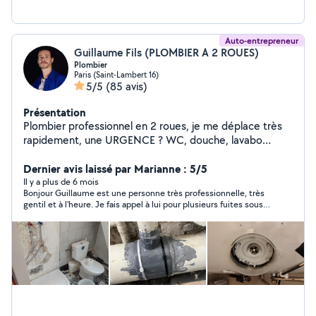
Auto-entrepreneur
Guillaume Fils (PLOMBIER A 2 ROUES)
Plombier
Paris (Saint-Lambert 16)
5/5
(85 avis)
Présentation
Plombier professionnel en 2 roues, je me déplace très
rapidement, une URGENCE ? WC, douche, lavabo
bouché ? Contactez-moi à toute heure. Je fais
également la rénovation ou la création de réseau d'eau
Dernier avis laissé par Marianne : 5/5
dans les cuisines et salle de bain. Rénovation complète
Il y a plus de 6 mois
Bonjour Guillaume est une personne très professionnelle, très
de votre salle de bain, WC, cuisine avec devis sérieux et
gentil et à l'heure. Je fais appel à lui pour plusieurs fuites sous
détaillé. Installation WC, lavabo, ballon, robinetterie,
l'évier et les wc, rien à dire, tout était parfait et il à même
etc.. À bientôt. Google : Plombier à 2 roues
changé mon réservoir. Je le conseille sans soucis, je referais
https://g.co/kgs/q4GquXf PS: Il est possible que je ne
appel à lui sans aucun problème.
puisse répondre à certaines demandes privées, si vous
êtes hors de mon périmètre de 5km. Dans ce cas
n'hésitez pas à me téléphoner directement. Merci