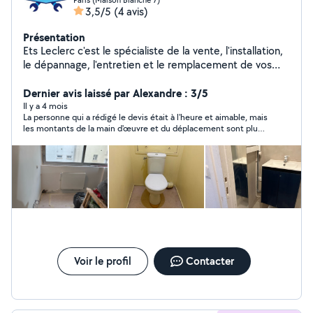
3,5/5
(4 avis)
Présentation
Ets Leclerc c'est le spécialiste de la vente, l'installation,
le dépannage, l'entretien et le remplacement de vos
systèmes de chauffage, de chaudière à gaz ou à fioul,
de chauffe-eau et de brûleuret ainsi toute installation
Dernier avis laissé par Alexandre : 3/5
de plomberie et dépannage.Nous intervenons
Il y a 4 mois
La personne qui a rédigé le devis était à l'heure et aimable, mais
également le détartrage et le désembouage de vos
les montants de la main d'œuvre et du déplacement sont plus
chaudières. Mise en place de contrats D'entretien.
élevés que les pièces à remplacer. Pour moi c'est trop cher.
Devis et déplacements Gratuits.
Voir le profil
Contacter