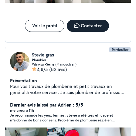
Voir le profil
Contacter
Particulier
Stevie gras
Plombier
Vitry-sur-Seine (Manouchian)
4,8/5
(82 avis)
Présentation
Pour vos travaux de plomberie et petit travaux en
général à votre service . Je suis plombier de profession
n'hésitez pas à regarder les photos des travaux que j'ai
effectuer sur mon profil. Mon numéro est disponible sur
Dernier avis laissé par Adrien : 5/5
mon profil si je ne suis pas dans votre zone
mercredi à 11h
Je recommande les yeux fermés, Stevie a été très efficace et
m’a donné de bons conseils. Problème de plomberie réglé en
moins d’une heure