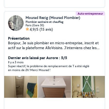
Auto-entrepreneur
Mourad Rezig (Mourad Plombier)
Plombier sanitaire et chauffag
Paris (Gare 30)
4,9/5
(15 avis)
Présentation
Bonjour, Je suis plombier en micro-entreprise, inscrit et
actif sur la plateforme AlloVoisins. J'interviens chez les
particuliers sur paris et alentours pour tous travaux de
plomberie, en neuf comme en rénovation. Recherche et
Dernier avis laissé par Aurore : 5/5
réparation de fuites Débouchage (WC, évier, douche,
Il y a 3 mois
Super réactif, le problème de remplacement de T a été réglé
lavabo) Remplacement de robinetterie Installation et
en moins de 2h! Merci Mourad !
remplacement de chauffe-eau Pose d'équipements
sanitaires (WC,meuble vasque ,douche, évier, baignoire
Rénovation de salle de bain. Travail soigné Devis gratuit
Tarifs transparents. Respects des normes et conseils
personnalisés. Disponible semaine et week-end.
N'hésitez pas à me contacter pour toute demande, je
serai ravi de vous aider.