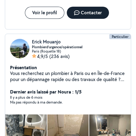
budget convenus. Réactif, rigoureux et attentif aux
détails, je place la satisfaction de mes clients au cœur
de chacune de mes interventions.
Voir le profil
Contacter
Particulier
Erick Mouanjo
Plombierd’urgence/opérationnel
Paris (Roquette 18)
4,9/5
(236 avis)
Présentation
Vous recherchez un plombier à Paris ou en Île-de-France
pour un dépannage rapide ou des travaux de qualité ?
Plombier de métier avec plus de 10ans d'expérience,
j'interviens rapidement pour tous vos besoins en
Dernier avis laissé par Noura : 1/5
plomberie, en urgence ou sur rendez-vous. Dépannage
Il y a plus de 6 mois
N'a pas répondu à ma demande.
plomberie rapide à Paris J'interviens pour tous types de
problèmes : * Fuite d'eau (visible ou encastrée) *
Canalisation bouchée (WC, évier, douche) * Panne de
chauffe-eau * Problème de pression ou de robinetterie
Intervention rapide en région parisienne et banlieue.
Travaux et installation plomberie * Installation de