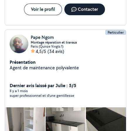
Voir le profil
Contacter
Particulier
Pape Ngom
Montage réparation et travaux
Paris (Quinze Vingts 1)
4,5/5
(34 avis)
Présentation
Agent de maintenance polyvalente
Dernier avis laissé par Julie : 5/5
Il y a 1 mois
super professionnel et d'une gentillesse