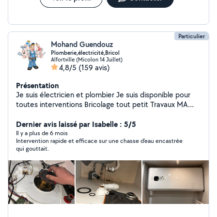
: Matériel pro et Garantie décennale à jour. Zéro
surprise : Devis gratuit et tarif fixé avant travaux.
Particulier
Mohand Guendouz
Plomberie,électricité,Bricol
Alfortville (Micolon 14 Juillet)
4,8/5
(159 avis)
Présentation
Je suis électricien et plombier Je suis disponible pour
toutes interventions Bricolage tout petit Travaux MA
DISPONIBILITÉ : * SAMEDI 8h jusqu'à 20h * DIMANCHE
8h jusqu'à 15h * LUNDI 8h jusqu'à 20h * MARDI 8h
Dernier avis laissé par Isabelle : 5/5
jusqu'à 20h * MERCREDI 8h jusqu'à 20h * JEUDI 8h
Il y a plus de 6 mois
Intervention rapide et efficace sur une chasse d’eau encastrée
jusqu'à 20h * VENDREDI 8h jusqu'à 20h
qui gouttait.