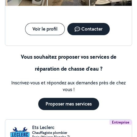
sanitaires (WC, lavabo, douche, baignoire) * Pose et
remplacement de chauffe-eau * Rénovation complète
de salle de bain * Remplacement de robinetterie * Mise
aux normes Zone d'intervention Plombier disponible à
Paris et en Île-de-France : intervention rapide en
Voir le profil
Contacter
banlieue et dans tous les arrondissements de Paris
Vous souhaitez proposer vos services de
réparation de chasse d'eau ?
Inscrivez-vous et répondez aux demandes près de chez
vous !
Proposer mes services
Entreprise
Ets Leclerc
Chauffagiste plombier
Paris (Maison Blanche 7)