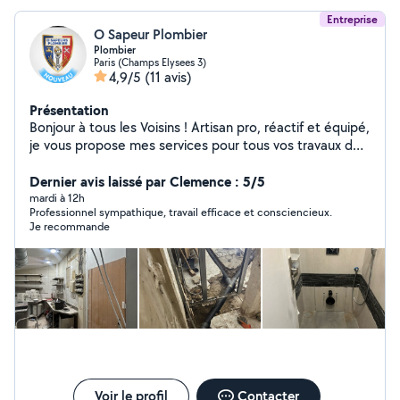
Entreprise
O Sapeur Plombier
Plombier
Paris (Champs Elysees 3)
4,9/5
(11 avis)
Présentation
Bonjour à tous les Voisins ! Artisan pro, réactif et équipé,
je vous propose mes services pour tous vos travaux de
plomberie, chauffage, terrassement VRD et
débouchage d'urgence. De l'évier bouché à la création
Dernier avis laissé par Clemence : 5/5
de réseaux extérieurs, je gère vos chantiers de A à Z
mardi à 12h
Professionnel sympathique, travail efficace et consciencieux.
avec rigueur et transparence. Mes prestations :
Je recommande
Débouchage d'urgence (7j/7) : WC, éviers, lavabos,
regards et canalisations générales. Plomberie &
Sanitaire : Fuites, robinetterie, WC, ballons d'eau
chaude (cumulus, thermodynamique) et rénovation
complète de salle de bain. Chauffage : Installation,
déplacement et entretien de radiateurs ou réseaux.
Terrassement & VRD : Tranchées réseaux (eau, élec,
tout-à-l'égout), pose de regards, drains et gestion des
eaux pluviales. Pourquoi me choisir ? Réactivité :
Intervention rapide pour vos urgences. Équipé & Assuré
Voir le profil
Contacter