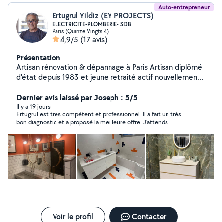
Auto-entrepreneur
Ertugrul Yildiz (EY PROJECTS)
ELECTRICITE-PLOMBERIE- SDB
Paris (Quinze Vingts 4)
4,9/5
(17 avis)
Présentation
Artisan rénovation & dépannage à Paris Artisan diplômé
d'état depuis 1983 et jeune retraité actif nouvellement
installé à Paris, je mets mon expérience au service de
votre intérieur. Passionné par mon métier et ravi de
Dernier avis laissé par Joseph : 5/5
rencontrer les Parisiens, je propose mon savoir-faire
Il y a 19 jours
Ertugrul est très compétent et professionnel. Il a fait un très
pour vos projets de rénovation et dépannages de
bon diagnostic et a proposé la meilleure offre. J'attends
courte durée en électricité et plomberie. Je vous
maintenant son devis. Merci.
conseille également dans vos projets globaux et
collabore avec un partenaire carreleur hautement
qualifié pour créer de superbes salles de bains, y
compris des transformations adaptées aux PMR.
Prestations proposées : Électricité & Plomberie :
Dépannages et interventions rapides. Salles de bains :
Création sur mesure (avec un carreleur qualifié) et
aménagement PMR. Conseil : Accompagnement dans
vos projets de rénovation. ️ Assurances biennale et
Voir le profil
Contacter