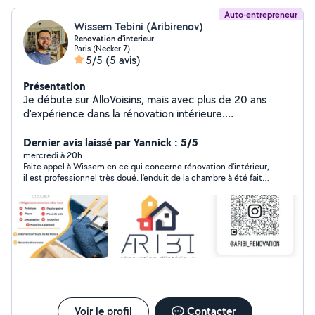
Auto-entrepreneur
Wissem Tebini (Aribirenov)
Renovation d'interieur
Paris (Necker 7)
5/5
(5 avis)
Présentation
Je débute sur AlloVoisins, mais avec plus de 20 ans
d'expérience dans la rénovation intérieure.
Perfectionniste et passionné par mon métier, je suis
spécialisé en peinture, enduit et placo. J'accorde une
Dernier avis laissé par Yannick : 5/5
attention particulière aux détails pour garantir un rendu
mercredi à 20h
Faite appel à Wissem en ce qui concerne rénovation d'intérieur,
propre, soigné et durable. Pour vous rassurer sur la
il est professionnel très doué. l'enduit de la chambre à été fait
qualité de mon travail, je vous invite à consulter ma
minutieusement ! merci 1000 fois à lui pour son beau travail .
page Instagram @aribi_renovation, où vous pourrez voir
ses prix défis toute concurrence.
plusieurs de mes réalisations. Votre satisfaction est ma
priorité
Voir le profil
Contacter