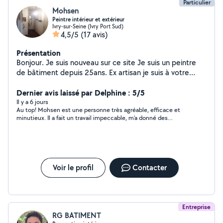
Particulier
Mohsen
Peintre intérieur et extérieur
Ivry-sur-Seine (Ivry Port Sud)
4,5/5
(17 avis)
Présentation
Bonjour. Je suis nouveau sur ce site Je suis un peintre
de bâtiment depuis 25ans. Ex artisan je suis à votre
service merci et a bientôt
Dernier avis laissé par Delphine : 5/5
Il y a 6 jours
Au top! Mohsen est une personne très agréable, efficace et
minutieux. Il a fait un travail impeccable, m’a donné des
conseils et a même proposé de réparer une latte de mon
parquet sans frais supplémentaire. Je recommande à 1000% et
je referai appel à lui.
Voir le profil
Contacter
Entreprise
RG BATIMENT