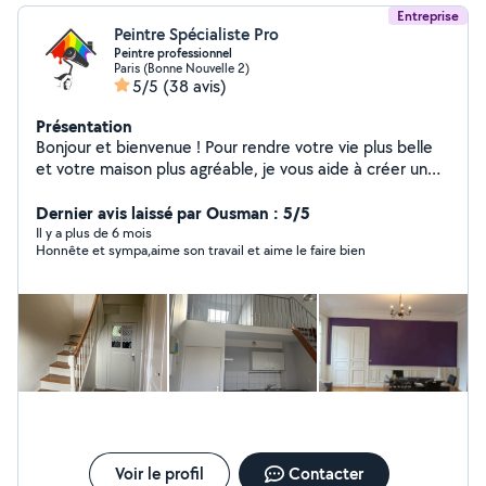
Entreprise
Peintre Spécialiste Pro
Peintre professionnel
Paris (Bonne Nouvelle 2)
5/5
(38 avis)
Présentation
Bonjour et bienvenue ! Pour rendre votre vie plus belle
et votre maison plus agréable, je vous aide à créer un
espace propre et confortable à vivre. Sous-traitant
Entreprise de peinture Artisan peintre professionnel
Dernier avis laissé par Ousman : 5/5
avec 11 ans d'expérience, spécialisé dans la rénovation
Il y a plus de 6 mois
Honnête et sympa,aime son travail et aime le faire bien
intérieure et extérieure. Travail soigné, respect des
délais et finitions de haute qualité. Je vous garantis un
travail soigné, impeccable et durable, réalisé avec détail
et avec du matériel professionnel complet, avec l'appui
de mon équipe. Mes engagements : Travail détaillé
Finitions de haute qualité Résultat élégant et
harmonieux Intervention rapide et professionnelle Devis
: Intervention sur rendez-vous, en fonction des travaux
demandés de votre part.
Voir le profil
Contacter