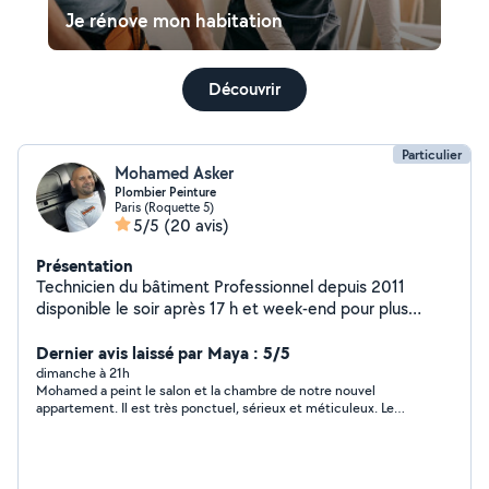
Je rénove mon habitation
Découvrir
Particulier
Mohamed Asker
Plombier Peinture
Paris (Roquette 5)
5/5
(20 avis)
Présentation
Technicien du bâtiment Professionnel depuis 2011
disponible le soir après 17 h et week-end pour plus
d'informations veuillez me contacter
Dernier avis laissé par Maya : 5/5
dimanche à 21h
Mohamed a peint le salon et la chambre de notre nouvel
appartement. Il est très ponctuel, sérieux et méticuleux. Le
résultat était très joli et impeccable . Nous le recommandons ,
il est très sérieux et très compétent !!!