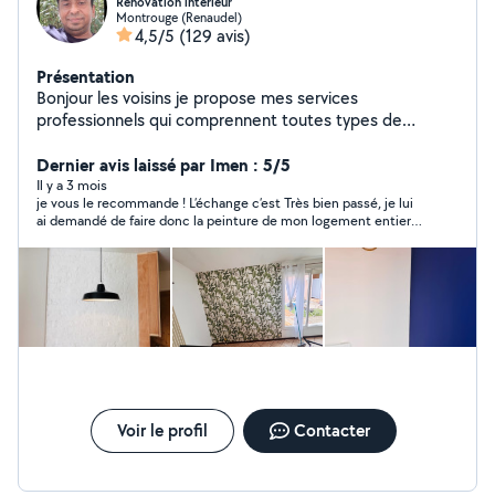
Renovation intérieur
Montrouge (Renaudel)
4,5/5
(129 avis)
Présentation
Bonjour les voisins je propose mes services
professionnels qui comprennent toutes types de
renovation intérieur du batiment avec 13 ans de
experience rest a votre disposition merci
Dernier avis laissé par Imen : 5/5
Il y a 3 mois
je vous le recommande ! L’échange c’est Très bien passé, je lui
ai demandé de faire donc la peinture de mon logement entier
en blanc, le résultat est très professionnel. En plus je lui avais
demandé de la laver mon balcon pareil très bon résultat Je
vous le recommande, je le recontacterai pour d’autres choses à
faire chez moi merci encore Pour la confiance et votre
réactivité 👍🏼👍🏼🌟
Voir le profil
Contacter