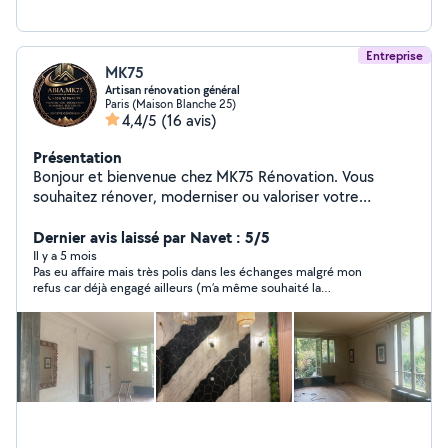
Entreprise
MK75
Artisan rénovation général
Paris (Maison Blanche 25)
4,4/5
(16 avis)
Présentation
Bonjour et bienvenue chez MK75 Rénovation. Vous
souhaitez rénover, moderniser ou valoriser votre
appartement, votre maison ou votre bureau ? Notre
équipe vous accompagne avec sérieux, expérience et
Dernier avis laissé par Navet : 5/5
professionnalisme afin de transformer vos espaces et
Il y a 5 mois
Pas eu affaire mais très polis dans les échanges malgré mon
réaliser vos projets dans les meilleures conditions. Zone
refus car déjà engagé ailleurs (m’a même souhaité la
d'intervention : Paris et toute l'Île-de-France. Devis
bienvenue). A l’air bienveillant !
gratuit et personnalisé. Contactez-nous dès aujourd'hui
et donnons ensemble une nouvelle vie à votre intérieur.