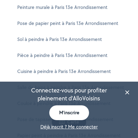
Peinture murale à Paris 13e Arrondissement
Pose de papier peint à Paris 13e Arrondissement
Sol à peindre à Paris 13e Arrondissement
Pièce à peindre à Paris 13e Arrondissement
Cuisine à peindre à Paris 13e Arrondissement
Salle de bains à peindre à Paris 13e Arrondissement
Connectez-vous pour profiter
pleinement d'AlloVoisins
Couloir à peindre à Paris 13e Arrondissement
M'inscrire
Pose de tapisserie à Paris 13e Arrondissement
Carte
Déjà inscrit ? Me connecter
Papier peint à peindre à Paris 13e Arrondissement