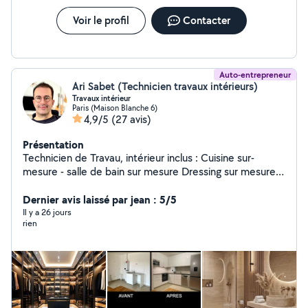
Voir le profil
Contacter
Auto-entrepreneur
Ari Sabet (Technicien travaux intérieurs)
Travaux intérieur
Paris (Maison Blanche 6)
4,9/5
(27 avis)
Présentation
Technicien de Travau, intérieur inclus : Cuisine sur-
mesure - salle de bain sur mesure Dressing sur mesure -
bibliothèque sur-mesure Carrelage - Peinture -
menuiserie - Électricité etc.
Dernier avis laissé par jean : 5/5
Il y a 26 jours
rien