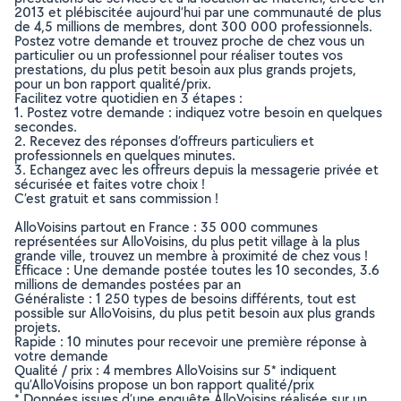
2013 et plébiscitée aujourd’hui par une communauté de plus
de 4,5 millions de membres, dont 300 000 professionnels.
Postez votre demande et trouvez proche de chez vous un
particulier ou un professionnel pour réaliser toutes vos
prestations, du plus petit besoin aux plus grands projets,
pour un bon rapport qualité/prix.
Facilitez votre quotidien en 3 étapes :
1. Postez votre demande : indiquez votre besoin en quelques
secondes.
2. Recevez des réponses d’offreurs particuliers et
professionnels en quelques minutes.
3. Echangez avec les offreurs depuis la messagerie privée et
sécurisée et faites votre choix !
C’est gratuit et sans commission !
AlloVoisins partout en France : 35 000 communes
représentées sur AlloVoisins, du plus petit village à la plus
grande ville, trouvez un membre à proximité de chez vous !
Efficace : Une demande postée toutes les 10 secondes, 3.6
millions de demandes postées par an
Généraliste : 1 250 types de besoins différents, tout est
possible sur AlloVoisins, du plus petit besoin aux plus grands
projets.
Rapide : 10 minutes pour recevoir une première réponse à
votre demande
Qualité / prix : 4 membres AlloVoisins sur 5* indiquent
qu’AlloVoisins propose un bon rapport qualité/prix
* Données issues d’une enquête AlloVoisins réalisée sur un