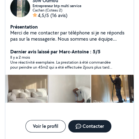
Sow Oumou
Entrepreneur btp multi service
Cachan (Coteau 2)
4,5/5
(16 avis)
Présentation
Merci de me contacter par téléphone si je ne réponds
pas sur la messagerie. Nous sommes une équipe
d'artisans tous corps d'état et intervenons pour vos
travaux de rénovation et de construction. Joignable au
Dernier avis laissé par Marc-Antoine : 5/5
06-67-35-41-34 Nous prenons en charge différents
Il y a 2 mois
Une réactivité exemplaire. La prestation à été commandée
types de travaux : peinture, enduit, placo, carrelage,
pour peindre un 45m2 qui a été effectuée 2jours plus tard
électricité, plomberie et rénovation complète. Nous
après avoir posté l'annonce. Le résultat était conforme à nos
assurons un travail sérieux, propre et réalisé dans les
attentes. Efficace !
délais. N'hésitez pas à nous contacter pour vos projets,
nous serons ravis de vous accompagner.
Voir le profil
Contacter