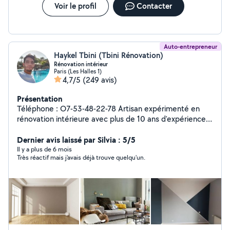
Voir le profil
Contacter
Auto-entrepreneur
Haykel Tbini (Tbini Rénovation)
Rénovation intérieur
Paris (Les Halles 1)
4,7/5
(249 avis)
Présentation
Téléphone : O7-53-48-22-78 Artisan expérimenté en
rénovation intérieure avec plus de 10 ans d'expérience,
je vous garantis un travail propre, soigné et à la hauteur
de vos attentes. Je vous accompagne dans tous vos
Dernier avis laissé par Silvia : 5/5
projets de : peinture intérieure (finition soignée)
Il y a plus de 6 mois
Très réactif mais j'avais déjà trouve quelqu'un.
préparation des supports (enduit, ponçage) pose de
placo, parquet et carrelage rénovation de salle de bain
Je travaille avec sérieux et précision, en respectant les
délais et en utilisant des matériaux de qualité, afin de
vous garantir un résultat durable. Votre satisfaction est
ma priorité. Des prix adaptés à votre budget. Devis et
déplacement gratuits. N'hésitez pas à me contacter