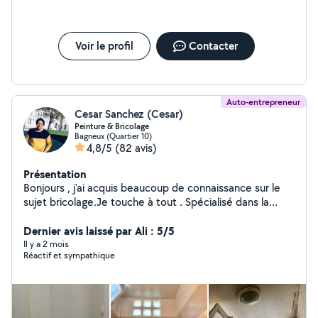
pour échanger sur votre projet.
Voir le profil
Contacter
Auto-entrepreneur
Cesar Sanchez (Cesar)
Peinture & Bricolage
Bagneux (Quartier 10)
4,8/5
(82 avis)
Présentation
Bonjours , j'ai acquis beaucoup de connaissance sur le
sujet bricolage.Je touche à tout . Spécialisé dans la
peinture, menuiserie, pose de parquet, cuisine. J ai tout
les outils à porter de main. Je suis consciencieux, propre
Dernier avis laissé par Ali : 5/5
et rapide. Je me déplace à mes frais pour vous faire un
Il y a 2 mois
Réactif et sympathique
devis juste. À votre disposition. Je parle espagnol et
anglais