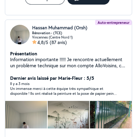
Auto-entrepreneur
Hassan Muhammad (Orsh)
Rénovation - (TCE)
Vincennes (Centre Nord 1)
4,8/5
(87 avis)
Présentation
Information importante !!!!! Je rencontre actuellement
un problème technique sur mon compte AlloVoisins, ce
qui m'empêche de répondre à certaines demandes. Si
votre demande est urgente, vous pouvez cliquer
Dernier avis laissé par Marie-Fleur : 5/5
directement sur le bouton « Appeler » de mon profil afin
Il y a 3 mois
Un immense merci à cette équipe très sympathique et
de me joindre rapidement. Merci de votre
disponible ! Ils ont réalisé la peinture et la pose de papier peint
compréhension et à très bientôt. Hassan
dans deux chambres avec un grand professionnalisme et des
conseils avisés. Le travail est minutieux et le chantier a été
rendu très propre. Je les recommande les yeux fermés pour
leur sérieux et leur sympathie.