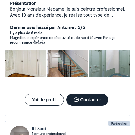
Présentation
Bonjour Monsieur,Madame, je suis peintre professionnel,
Avec 10 ans d'expérience. je réalise tout type de
travaux de peinture intérieure , Enduit, ponçage, pose
de papier peint, pose tvile de verre, pose de plinthes,
Dernier avis laissé par Antoine : 5/5
pose de parquet et finitions soignées. je suis sériéux et
Il y a plus de 6 mois
Magnifique expérience de réactivité et de rapidité avec Paris, je
ponctuel, Travail professionnel, réponse rapide, respect
recommande 👍👍👍
des clients, prix raissonnable.
Voir le profil
Contacter
Particulier
Rt Said
Peinture professionnel