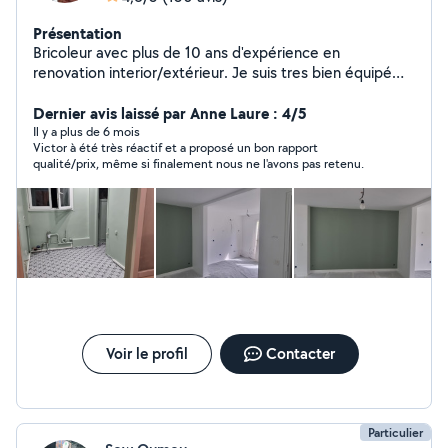
Présentation
Bricoleur avec plus de 10 ans d'expérience en
renovation interior/extérieur. Je suis tres bien équipé
avec les matériel professionnel pour presque tout
travaux possible. Je suis disponible tout les jours sauf le
Dernier avis laissé par Anne Laure : 4/5
dimanche
Il y a plus de 6 mois
Victor à été très réactif et a proposé un bon rapport
qualité/prix, même si finalement nous ne l'avons pas retenu.
Voir le profil
Contacter
Particulier