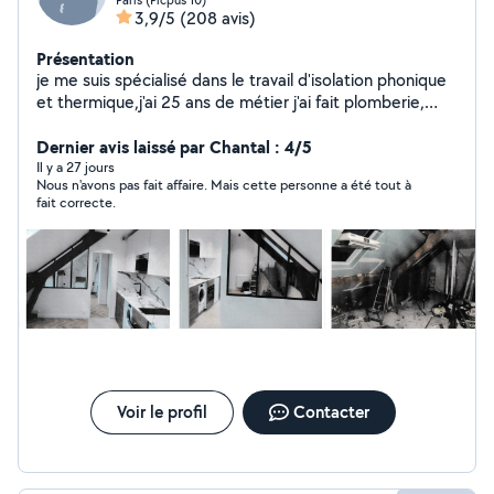
3,9/5
(208 avis)
Présentation
je me suis spécialisé dans le travail d'isolation phonique
et thermique,j'ai 25 ans de métier j'ai fait plomberie,
électricité, carrelage création de cuisine, de salle de
bain,peinture et faux plafonds je fais tout travaux
Dernier avis laissé par Chantal : 4/5
d'intérieur et ravalement mes travaux sont couvert par
Il y a 27 jours
Nous n'avons pas fait affaire. Mais cette personne a été tout à
une garantie décennale
fait correcte.
Voir le profil
Contacter