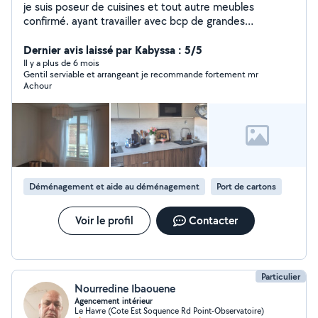
je suis poseur de cuisines et tout autre meubles
confirmé. ayant travailler avec bcp de grandes
enseignes. je vous garantis un travail de qualité.. On fait
tout les travaux annexes ( peinture , placo, plomberie et
Dernier avis laissé par Kabyssa : 5/5
électricité...)
Il y a plus de 6 mois
Gentil serviable et arrangeant je recommande fortement mr
Achour
Déménagement et aide au déménagement
Port de cartons
Voir le profil
Contacter
Particulier
Nourredine Ibaouene
Agencement intérieur
Le Havre (Cote Est Soquence Rd Point-Observatoire)