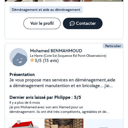
Déménagement et aide au déménagement
Voir le profil
Contacter
Particulier
Mohamed BENMAHMOUD
Le Havre (Cote Est Soquence Rd Point-Observatoire)
5/5
(15 avis)
Présentation
Je vous propose mes services en déménagement,aide
a déménagement manutention et en bricolage... j'ai
aussi une expérience significative en Pâtisserie
restauration
Dernier avis laissé par Philippe : 5/5
Il y a plus de 6 mois
j'ai pris Mohamed avec son ami Hamed pour un
déménagement. ils ont été très compétents, agréables et de
bons conseils. ils ont été précieux pour l'organisation. Je les
reprendrais au besoin.