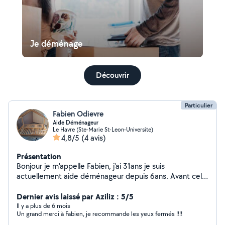
Je déménage
Découvrir
Particulier
Fabien Odievre
Aide Déménageur
Le Havre (Ste-Marie St-Leon-Universite)
4,8/5
(4 avis)
Présentation
Bonjour je m'appelle Fabien, j'ai 31ans je suis
actuellement aide déménageur depuis 6ans. Avant cela
j'étais maçon. Je suis quelqun qui aime travailler avec
ses mains mais je sais utiliser mon cerveau quand
Dernier avis laissé par Aziliz : 5/5
même. Habituer a démonter/remonter n'importe quel
Il y a plus de 6 mois
Un grand merci à Fabien, je recommande les yeux fermés !!!!
mobilier. Je suis ponctuel et minutieux