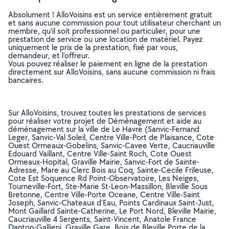
Absolument ! AlloVoisins est un service entièrement gratuit
et sans aucune commission pour tout utilisateur cherchant un
membre, qu’il soit professionnel ou particulier, pour une
prestation de service ou une location de matériel. Payez
uniquement le prix de la prestation, fixé par vous,
demandeur, et l’offreur.
Vous pouvez réaliser le paiement en ligne de la prestation
directement sur AlloVoisins, sans aucune commission ni frais
bancaires.
Sur AlloVoisins, trouvez toutes les prestations de services
pour réaliser votre projet de Déménagement et aide au
déménagement sur la ville de Le Havre (Sanvic-Fernand
Leger, Sanvic-Val Soleil, Centre Ville-Port de Plaisance, Cote
Ouest Ormeaux-Gobelins, Sanvic-Cavee Verte, Caucriauville
Edouard Vaillant, Centre Ville-Saint Roch, Cote Ouest
Ormeaux-Hopital, Graville Mairie, Sanvic-Fort de Sainte-
Adresse, Mare au Clerc Bois au Coq, Sainte-Cecile Frileuse,
Cote Est Soquence Rd Point-Observatoire, Les Neiges,
Tourneville-Fort, Ste-Marie St-Leon-Massillon, Bleville Sous
Bretonne, Centre Ville-Porte Oceane, Centre Ville-Saint
Joseph, Sanvic-Chateaux d'Eau, Points Cardinaux Saint-Just,
Mont Gaillard Sainte-Catherine, Le Port Nord, Bleville Mairie,
Caucriauville 4 Sergents, Saint-Vincent, Anatole France
Danton-Gallieni, Graville Gare, Bois de Bleville Porte de la