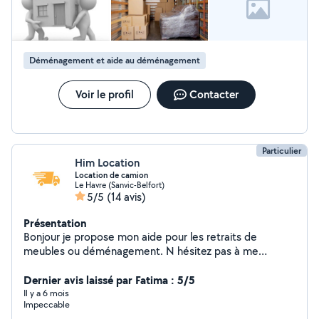
Déménagement et aide au déménagement
Voir le profil
Contacter
Particulier
Him Location
Location de camion
Le Havre (Sanvic-Belfort)
5/5
(14 avis)
Présentation
Bonjour je propose mon aide pour les retraits de
meubles ou déménagement. N hésitez pas à me
contacter. Serrurier et vitrier. Change de serrure
cylindre et vitre cassée.
Dernier avis laissé par Fatima : 5/5
Il y a 6 mois
Impeccable