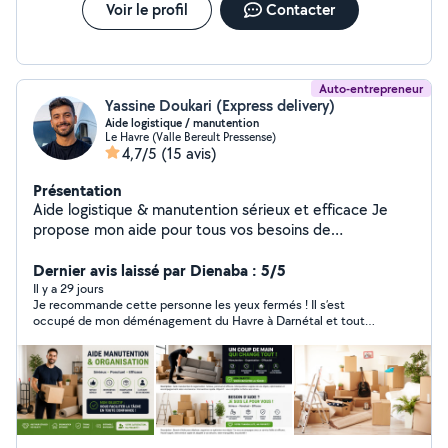
Voir le profil
Contacter
Auto-entrepreneur
Yassine Doukari (Express delivery)
Aide logistique / manutention
Le Havre (Valle Bereult Pressense)
4,7/5
(15 avis)
Présentation
Aide logistique & manutention sérieux et efficace Je
propose mon aide pour tous vos besoins de
manutention et d'organisation : déplacement d'objets,
chargement, déchargement, optimisation de transport,
Dernier avis laissé par Dienaba : 5/5
etc. Sérieux, ponctuel et organisé Travail propre et
Il y a 29 jours
Je recommande cette personne les yeux fermés ! Il s’est
soigné Intervention rapide Aide adaptée à chaque
occupé de mon déménagement du Havre à Darnétal et tout
besoin Je peux également mettre à disposition les
s’est parfaitement déroulé. Il a été ponctuel, professionnel et
moyens nécessaires pour faciliter vos déplacements
très soigneux. Tous mes meubles ont été parfaitement
d'objets, en toute simplicité. Contact rapide réponse
protégés et sont arrivés en excellent état, sans aucune casse
ni aucun dommage. C’est une personne de confiance, sérieuse
efficace
et efficace. Un contact à conserver précieusement pour tous
vos déménagements. Merci Yassine encore pour votre
excellent travail !