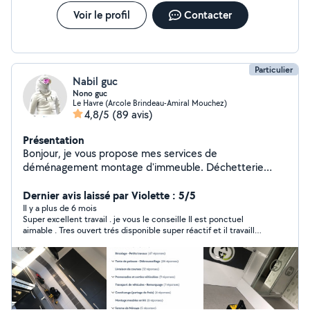
Voir le profil
Contacter
Particulier
Nabil guc
Nono guc
Le Havre (Arcole Brindeau-Amiral Mouchez)
4,8/5
(89 avis)
Présentation
Bonjour, je vous propose mes services de
déménagement montage d'immeuble. Déchetterie
avec des bons prix. Hésitez pas à me contacter.
Dernier avis laissé par Violette : 5/5
Il y a plus de 6 mois
Super excellent travail . je vous le conseille Il est ponctuel
aimable . Tres ouvert trés disponible super réactif et il travaille
super bien Tres satisfaite