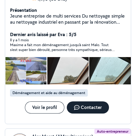
Présentation
Jeune entreprise de multi services Du nettoyage simple
au nettoyage industriel en passant par la rénovation
d'appartements, aide aux déménagements ,
enlèvement de gravats etc ..
Dernier avis laissé par Eva : 5/5
Il y a 1 mois
Maxime a fait mon déménagement jusqu’à saint Malo. Tout
s’est super bien déroulé, personne très sympathique, sérieuse
et professionnel ! Je recommande à 100%
Déménagement et aide au déménagement
Voir le profil
Contacter
Auto-entrepreneur