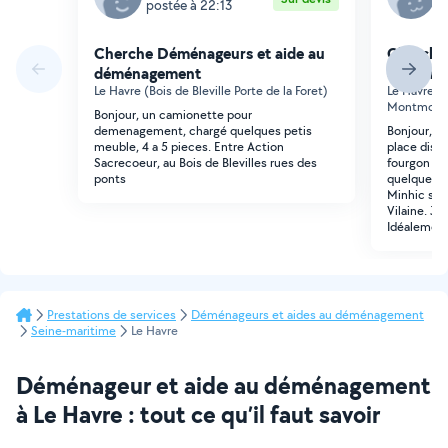
postée à 22:13
p
Cherche Déménageurs et aide au
Cherche
déménagement
déména
Le Havre (Bois de Bleville Porte de la Foret)
Le Havre (
Montmore
Bonjour, un camionette pour
demenagement, chargé quelques petis
Bonjour, je
meuble, 4 a 5 pieces. Entre Action
place disp
Sacrecoeur, au Bois de Blevilles rues des
fourgon po
ponts
quelques m
Minhic sur 
Vilaine. Je
Idéalement 
Prestations de services
Déménageurs et aides au déménagement
Seine-maritime
Le Havre
Déménageur et aide au déménagement
à Le Havre : tout ce qu’il faut savoir