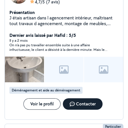
4,7/5
(7 avis)
Présentation
J étais artisan dans l agencement intérieur, maîtrisant
tout travaux d agencement, montage de meubles,
travaux d électricité, manutention, jardinage, transport
et déménagement
Dernier avis laissé par Hafid : 5/5
Il y a 2 mois
On n’a pas pu travailler ensemble suite à une affaire
infructueuse, le client a désisté à la dernière minute. Mais le
contact a été rapide, Merci pour votre disponibilité.
Déménagement et aide au déménagement
Voir le profil
Contacter
Particulier