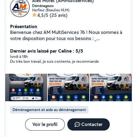
Alex Moret (AMmultiservices)
Déménageurs
Harfleur (Beaulieu HLM)
4,5/5
(25 avis)
Présentation
Bienvenue chez AM MultiServices 76 ! Nous sommes à
votre disposition pour tous vos besoins : _
Déménagement / aide au déménagement aide au
chargement et déchargerment, Transport de meubles
Dernier avis laissé par Celine : 5/5
colis ect ..., Débarras de maisons, caves, greniers,
lundi à 18h
Du très bon travail, je suis contente, je recommande
garages et jardins, Nettoyage intérieur et extérieur,
espaces verts , Le Havre et alentours (76) Contactez-
nous dès aujourd'hui pour un devis gratuit !
Déménagement et aide au déménagement
Voir le profil
Contacter