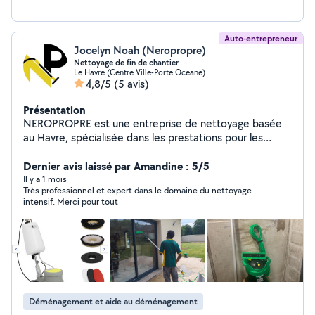
Auto-entrepreneur
Jocelyn Noah (Neropropre)
Nettoyage de fin de chantier
Le Havre (Centre Ville-Porte Oceane)
4,8/5
(5 avis)
Présentation
NEROPROPRE est une entreprise de nettoyage basée
au Havre, spécialisée dans les prestations pour les
particuliers et les professionnels. Nous intervenons pour
le nettoyage industriel, les fins de chantier, les bureaux,
Dernier avis laissé par Amandine : 5/5
commerces, hôtels, restaurants, vitres, tapis,
Il y a 1 mois
Très professionnel et expert dans le domaine du nettoyage
moquettes, terrasses, états des lieux, débarras et
intensif. Merci pour tout
logements touchés par le syndrome de Diogène. Notre
objectif est de fournir un service fiable, rapide et de
qualité, en utilisant des méthodes et des équipements
adaptés à chaque intervention. Nous accordons une
importance particulière au respect des délais, à la
satisfaction de nos clients et au maintien d'un
environnement propre, sain et agréable. Que ce soit
Déménagement et aide au déménagement
pour une intervention ponctuelle ou un contrat