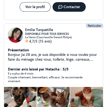
d'entretien régulier, NEROPROPRE s'engage à offrir des
prestations professionnelles répondant aux exigences
Voir le profil
Contacter
de chaque client. NEROPROPRE Votre propreté, notre
priorité.
Particulier
Emilie Turquetille
DISPONIBLE POUR TOUS SERVICES
Le Havre (Caucriauville Gerard Philipe)
4,7/5
(15 avis)
Présentation
Bonjour j'ai 28 ans, je suis disponible si vous voulez pour
faire du ménage chez vous, toillete, linge, carreaux,
sortir vos chiens les garder quelque jours et chats
Dernier avis laissé par Natacha : 5/5
égalements Titulaire de la acaced ( éleveuse pro)
Il y a plus de 6 mois
Couple charmant, bienveillant, efficace. Je recommande
vivement