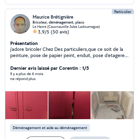
Particulier
Maurice Brétignière
Bricoleur, déménagement, placo
Le Havre (Caucriauville Jules Ladoumegue)
3,9/5
(50 avis)
Présentation
j'adore bricoler Chez Des particuliers,que ce soit de la
peinture, pose de papier peint, enduit, pose d'etageres,
Barre de rideaux, nettoyage de voitures,
demenagement., montage et démontage de meubles,
Dernier avis laissé par Corentin : 1/5
manutentions diverses , sorties et gardes de chien ou
Il y a plus de 6 mois
ne répond plus
chat, placoplâtre, carrelage
Déménagement et aide au déménagement