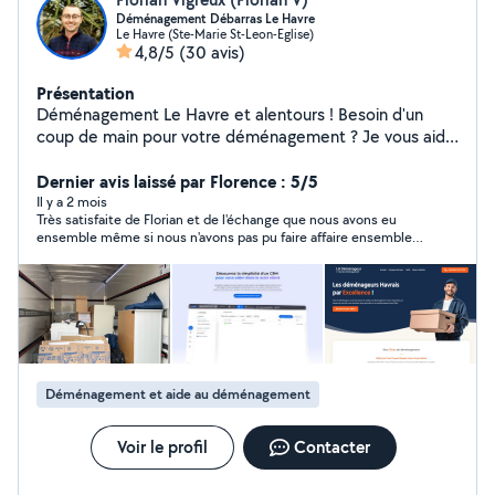
Déménagement Débarras Le Havre
Le Havre (Ste-Marie St-Leon-Eglise)
4,8/5
(30 avis)
Présentation
Déménagement Le Havre et alentours ! Besoin d'un
coup de main pour votre déménagement ? Je vous aide
à transporter vos meubles et cartons avec soin et
efficacité : __ Chargement et déchargement en toute
Dernier avis laissé par Florence : 5/5
sécurité __ Aide pour la manutention d'objets
Il y a 2 mois
Très satisfaite de Florian et de l'échange que nous avons eu
encombrants __ Intervention rapide et organisée Je
ensemble même si nous n'avons pas pu faire affaire ensemble,
m'adapte à vos besoins pour rendre votre
mon déménagement est un petit cubage et sur une grande
déménagement plus simple et serein.
distance ... et là les déménagements groupés sont plus
___________________________________________________________________________
économiques pour moi, je le comprends très bien ...Florian est
très sympatique
Débarras Le Havre et alentours Besoin de vider un
logement, un local commercial, une cave ou un grenier ?
Je m'occupe de votre débarras rapidement et sans
prise de tête, pour les particuliers comme pour les
Déménagement et aide au déménagement
professionnels : __ Débarras d'appartement, maison,
cave ou grenier __ Débarras de bureaux, locaux
commerciaux ou entrepôts __ Évacuation des
Voir le profil
Contacter
encombrants et objets volumineux __ Tri et enlèvement
soigné, dans le respect des lieux __ Intervention rapide,