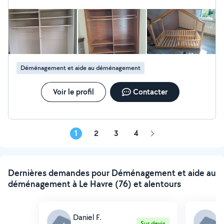
Déménagement et aide au déménagement
Voir le profil
Contacter
1
2
3
4
Page
suivante
Dernières demandes pour Déménagement et aide au
déménagement à Le Havre (76) et alentours
Daniel F.
I
Sur devis