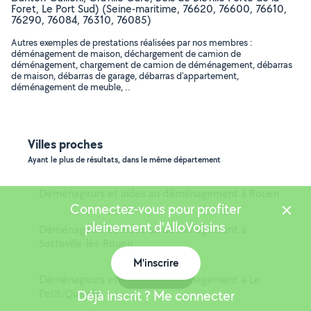
Foret, Le Port Sud) (Seine-maritime, 76620, 76600, 76610,
76290, 76084, 76310, 76085)
Autres exemples de prestations réalisées par nos membres :
déménagement de maison, déchargement de camion de
déménagement, chargement de camion de déménagement, débarras
de maison, débarras de garage, débarras d'appartement,
déménagement de meuble, ..
Villes proches
Ayant le plus de résultats, dans le même département
Déménageurs et aides au déménagement à Rouen
Connectez-vous pour profiter
pleinement d'AlloVoisins
Déménageurs et aides au déménagement à
Sotteville-lès-Rouen
M'inscrire
Carte
Déménageurs et aides au déménagement à Le
Petit-Quevilly
Déjà inscrit ? Me connecter