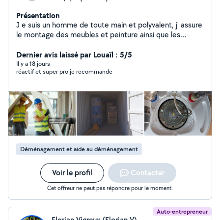
Présentation
J e suis un homme de toute main et polyvalent, j' assure
le montage des meubles et peinture ainsi que les
petites réparations, nettoyage, jardinage,maçonnerie,
et manutention manuelle (déménagement) Le
Dernier avis laissé par Louaïl : 5/5
dépannage et montage des serrures, la plomberie , le
Il y a 18 jours
réactif et super pro je recommande
dépannage et le raccordement électrique (prise,
luminaires ,tableau électrique, chaudière, sèche linge,
plaque chauffante, four et chauffage Le bricolage et
réparation d'outillage font partie aussi de mes
compétences
Déménagement et aide au déménagement
Voir le profil
Contacter
Cet offreur ne peut pas répondre pour le moment.
Auto-entrepreneur
Florian Vigreux (Florian V)