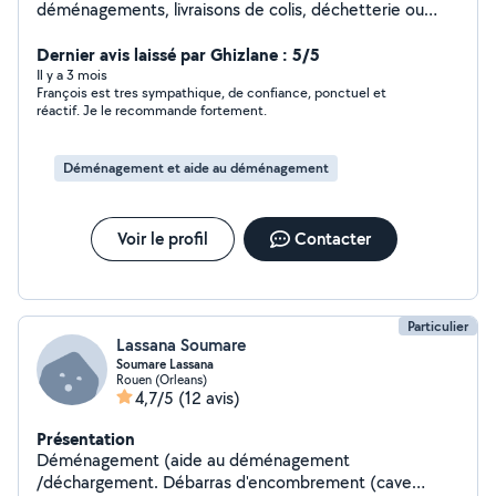
déménagements, livraisons de colis, déchetterie ou
encore coaching sportif. J'ai beaucoup de disponibilités
N hesitez pas a me contacter je vous répondrai
Dernier avis laissé par Ghizlane : 5/5
rapidement.
Il y a 3 mois
François est tres sympathique, de confiance, ponctuel et
réactif. Je le recommande fortement.
Déménagement et aide au déménagement
Voir le profil
Contacter
Particulier
Lassana Soumare
Soumare Lassana
Rouen (Orleans)
4,7/5
(12 avis)
Présentation
Déménagement (aide au déménagement
/déchargement. Débarras d'encombrement (cave