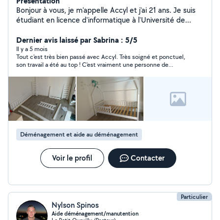
Présentation
Bonjour à vous, je m'appelle Accyl et j'ai 21 ans. Je suis
étudiant en licence d'informatique à l'Université de
Rouen Normandie. Je propose mes services afin de
gagner un peu d'argent cet été et financer mes études.
Dernier avis laissé par Sabrina : 5/5
Sérieux, motivé et rigoureux, je peux vous proposer mon
Il y a 5 mois
Tout c'est très bien passé avec Accyl. Très soigné et ponctuel,
aide pour : Nettoyage Livraison à vélo Main d'œuvre
son travail a été au top ! C'est vraiment une personne de
dans le bâtiment Montage de meubles Aide à domicile
confiance et qui tiens ses engagements, vous pouvez lui faire
Cours de soutien en mathématiques pour collégiens et
confiance à 200%. Je recommande sans hésiter !
lycéens Baby+sitting et garde d'enfant Cours de langues
(arabe, français, kabyle) Création de sites web
Jardinage Et bien d'autres tâches, je peux me montrer
très polyvalent. Vous pouvez compter sur mon sérieux
et mon efficacité ! N'hésitez pas à me contacter, je
Déménagement et aide au déménagement
réponds rapidement. Bonne journée à vous, et peut-
être à bientôt !
Voir le profil
Contacter
Particulier
Nylson Spinos
Aide déménagement/manutention