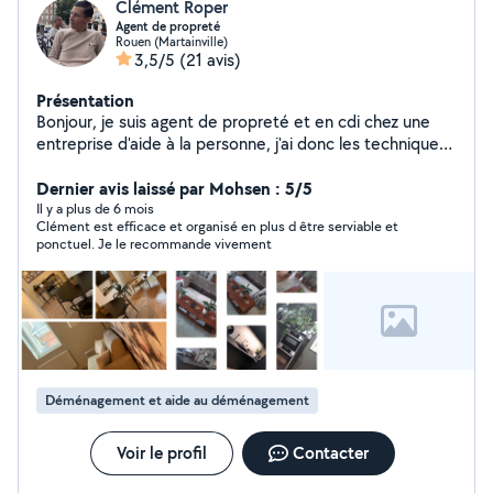
Clément Roper
Agent de propreté
Rouen (Martainville)
3,5/5
(21 avis)
Présentation
Bonjour, je suis agent de propreté et en cdi chez une
entreprise d'aide à la personne, j'ai donc les techniques
et le savoir faire pour que votre domicile soit d'une
propreté irréprochable. C'est mon métier, j'ai toutes les
Dernier avis laissé par Mohsen : 5/5
compétences pour vous venir en aide.《Agent de
Il y a plus de 6 mois
Clément est efficace et organisé en plus d être serviable et
propreté》 ¤ Mais aussi, je touche a tout en terme de
ponctuel. Je le recommande vivement
bricolage, montage de meuble, accrochage cadre, etc...
Et je fais également dans la rénovation d'appartement
ou maison, puis je suis habituer aux déménagements,
j'en fais assez souvent en général, donc je peux vous
prêter mes bras ci vous en avez le besoin. Je reste à
votre disposition. Cordialement. ¤
Déménagement et aide au déménagement
Voir le profil
Contacter