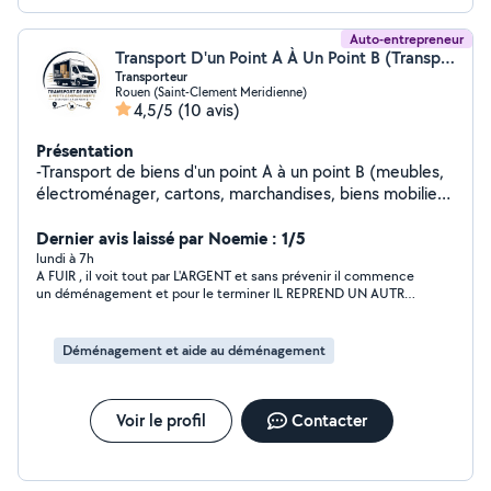
Auto-entrepreneur
Transport D'un Point A À Un Point B (Transport d'un point A à un point B)
Transporteur
Rouen (Saint-Clement Meridienne)
4,5/5
(10 avis)
Présentation
-Transport de biens d'un point A à un point B (meubles,
électroménager, cartons, marchandises, biens mobiliers
etc...) -Retrait de vos achat (magasin, Leboncoin, etc...)
- Petits déménagements - Débarras d'encombrants
Dernier avis laissé par Noemie : 1/5
DISPONIBLE 7j/7
lundi à 7h
A FUIR , il voit tout par L'ARGENT et sans prévenir il commence
un déménagement et pour le terminer IL REPREND UN AUTRE
ENCAISSEMENT , C EST honteux de PROFITER D'UNE MAMAN
SOLO , à ce moment là il faut annoncer les prix dès le départ
Monsieur m'indique au départ un tarif de 70 euros pour mon
Déménagement et aide au déménagement
déménagement ( moi qui est une maman seule avec des
enfants cela est parfait dans mon budget serré je prend tout de
suite cette offre), il arrive seul à 15h pour commencer je l'aide
pendant le déménagement on le fait tout les deux, je ne vois
Voir le profil
Contacter
aucun inconvénient, son papa arrive 2h après pour nous aider,
aux alentours de 19h il dit que le reste il viendra le faire demain
car il est tard ( normal puisqu'on à commencer à 15h), à ma plus
GRANDE SURPRISE il me REDEMANDE LA SOMME DE 70 euros