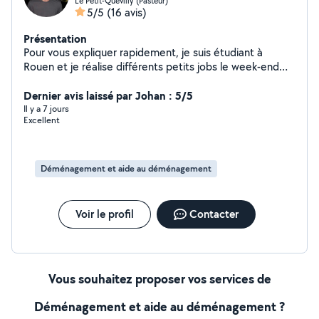
Le Petit-Quevilly (Pasteur)
5/5
(16 avis)
Présentation
Pour vous expliquer rapidement, je suis étudiant à
Rouen et je réalise différents petits jobs le week-end
afin de financer mes études. Je serais ravi de pouvoir
travailler pour vous aider
Dernier avis laissé par Johan : 5/5
Il y a 7 jours
Excellent
Déménagement et aide au déménagement
Voir le profil
Contacter
Vous souhaitez proposer vos services de
Déménagement et aide au déménagement ?