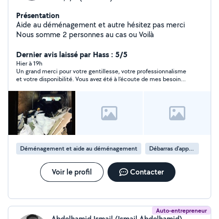
Présentation
Aide au déménagement et autre hésitez pas merci
Nous somme 2 personnes au cas ou Voilà
Dernier avis laissé par Hass : 5/5
Hier à 19h
Un grand merci pour votre gentillesse, votre professionnalisme
et votre disponibilité. Vous avez été à l’écoute de mes besoins
du début à la fin, avec beaucoup de patience, même face aux
petits imprévus. Tout s’est déroulé dans une excellente
ambiance et avec beaucoup d’efficacité. Je recommande
vivement vos services à tous les voisins qui recherchent une
personne sérieuse, fiable et agréable. Encore merci pour votre
aide !
Déménagement et aide au déménagement
Débarras d'appartement
Voir le profil
Contacter
Auto-entrepreneur
Abdelhamid Ismail (Ismail Abdelhamid)