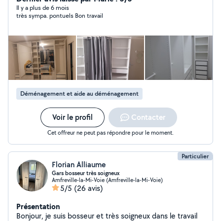
au déménagement. Jardinage, tailler et diminution les
Il y a plus de 6 mois
très sympa. pontuels Bon travail
haies. Veuillez me contacter.
Déménagement et aide au déménagement
Voir le profil
Contacter
Cet offreur ne peut pas répondre pour le moment.
Particulier
Florian Alliaume
Gars bosseur très soigneux
Amfreville-la-Mi-Voie (Amfreville-la-Mi-Voie)
5/5
(26 avis)
Présentation
Bonjour, je suis bosseur et très soigneux dans le travail