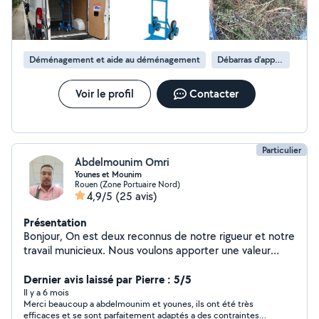
Déménagement et aide au déménagement
Débarras d'appartement
Voir le profil
Contacter
Particulier
Abdelmounim Omri
Younes et Mounim
Rouen (Zone Portuaire Nord)
4,9/5
(25 avis)
Présentation
Bonjour, On est deux reconnus de notre rigueur et notre
travail municieux. Nous voulons apporter une valeur
ajoutée aux prestations demandées dans les différents
domaines. Une bonne expérience dans le
Dernier avis laissé par Pierre : 5/5
déménagement, Nous aimons faciliter la vie aux autres
Il y a 6 mois
Merci beaucoup a abdelmounim et younes, ils ont été très
et la satisfaction de nos clients est notre priorité. Merci
efficaces et se sont parfaitement adaptés a des contraintes