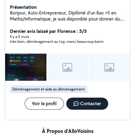
Présentation
Bonjour, Auto-Entrepreneur, Diplômé d'un Bac +5 en
Maths/Informatique, je suis disponible pour donner du
soutien scolaire à vos enfants mais aussi pour les aider à
préparer leur examen. Ma femme également disponible
Dernier avis laissé par Florence : 5/5
pour faire du babysitting à notre domicile
Il y a 3 mois
très bien, déménagement au top, merci beaucoup karim
Déménagement et aide au déménagement
Voir le profil
Contacter
À Propos d’AlloVoisins