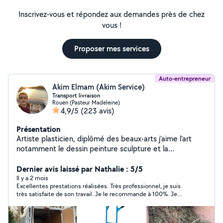
Inscrivez-vous et répondez aux demandes près de chez
vous !
Proposer mes services
Auto-entrepreneur
Akim Elmam (Akim Service)
Transport livraison
Rouen (Pasteur Madeleine)
4,9/5
(223 avis)
Présentation
Artiste plasticien, diplômé des beaux-arts j'aime l'art
notamment le dessin peinture sculpture et la
décoration, j'aime aussi le bricolage en général,
montage de meubles, je propose mes services selon le
Dernier avis laissé par Nathalie : 5/5
besoin de mes clients, transport, aide au
Il y a 2 mois
Excellentes prestations réalisées. Très professionnel, je suis
déménagement, débarras, livraison,
très satisfaite de son travail. Je le recommande à 100%. Je
referai appel à ses services. Merci beaucoup.