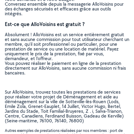
Conversez ensemble depuis la messagerie AlloVoisins pour
des échanges sécurisés et efficaces grâce aux outils
intégrés.
Est-ce que AlloVoisins est gratuit ?
Absolument ! AlloVoisins est un service entièrement gratuit
et sans aucune commission pour tout utilisateur cherchant un
membre, qu’il soit professionnel ou particulier, pour une
prestation de service ou une location de matériel. Payez
uniquement le prix de la prestation, fixé par vous,
demandeur, et l’offreur.
Vous pouvez réaliser le paiement en ligne de la prestation
directement sur AlloVoisins, sans aucune commission ni frais
bancaires.
Sur AlloVoisins, trouvez toutes les prestations de services
pour réaliser votre projet de Déménagement et aide au
déménagement sur la ville de Sotteville-lès-Rouen (Lods,
Emile Zola, Grenet-Eauplet, 14 Juillet, Victor Hugo, Bertel,
Jardins du Stade, Toit Familial-Bruyeres, Z . i, Salva-Trianon,
Centre, Canadiens, Ferdinand Buisson, Gadeau de Kerville)
(Seine-maritime, 76100, 76140, 76800)
Autres exemples de prestations réalisées par nos membres : port de