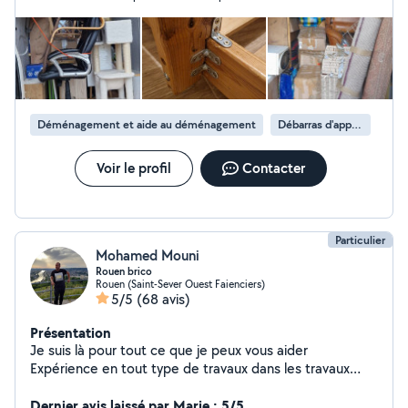
de votre visite et de votre confiance.
imprévues de notre côté. Le tout en étant à l'écoute. Je
recommande les yeux fermés.
Déménagement et aide au déménagement
Débarras d'appartement
Voir le profil
Contacter
Particulier
Mohamed Mouni
Rouen brico
Rouen (Saint-Sever Ouest Faienciers)
5/5
(68 avis)
Présentation
Je suis là pour tout ce que je peux vous aider
Expérience en tout type de travaux dans les travaux
d'intérieur Rénovation, peinture, papier peint,
plomberie, installation tv au mur Travaux d'intérieur Aide
Dernier avis laissé par Marie : 5/5