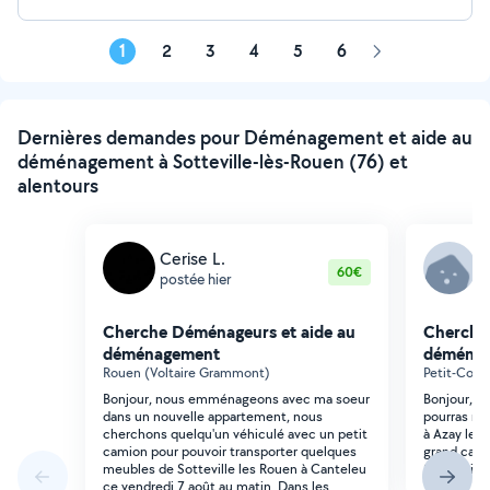
1
2
3
4
5
6
Page
suivante
Dernières demandes pour Déménagement et aide au
déménagement à Sotteville-lès-Rouen (76) et
alentours
Cerise L.
J
60€
postée hier
p
Cherche Déménageurs et aide au
Cherche
déménagement
déména
Rouen (Voltaire Grammont)
Petit-Cour
Bonjour, nous emménageons avec ma soeur
Bonjour, j
dans un nouvelle appartement, nous
pourras m'
cherchons quelqu'un véhiculé avec un petit
à Azay le r
camion pour pouvoir transporter quelques
grand camio
meubles de Sotteville les Rouen à Canteleu
800 mais o
ce vendredi 7 août au matin. Dans les