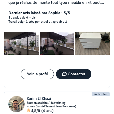
que je réalise. Je monte tout type meuble en kit peut
aussi faire de la serrurerie, joint silicone et j'étudie toute
demande.
Dernier avis laissé par Sophie : 5/5
Il y a plus de 6 mois
Travail soigné, très ponctuel et agréable :)
Voir le profil
Contacter
Particulier
Karim El Khazi
Soutien scolaire / Babysitting
Rouen (Saint-Clement Jean Rondeaux)
4,8/5
(4 avis)