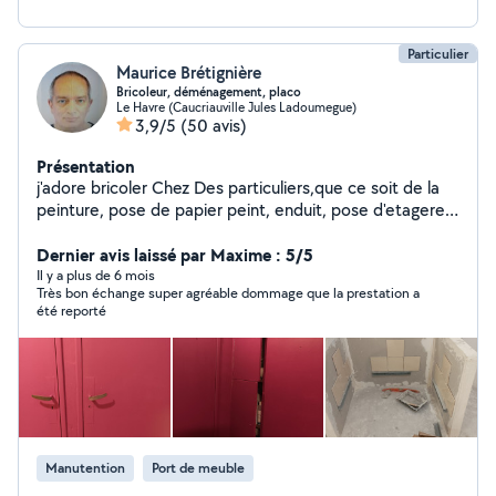
Particulier
Maurice Brétignière
Bricoleur, déménagement, placo
Le Havre (Caucriauville Jules Ladoumegue)
3,9/5
(50 avis)
Présentation
j'adore bricoler Chez Des particuliers,que ce soit de la
peinture, pose de papier peint, enduit, pose d'etageres,
Barre de rideaux, nettoyage de voitures,
demenagement., montage et démontage de meubles,
Dernier avis laissé par Maxime : 5/5
manutentions diverses , sorties et gardes de chien ou
Il y a plus de 6 mois
Très bon échange super agréable dommage que la prestation a
chat, placoplâtre, carrelage
été reporté
Manutention
Port de meuble