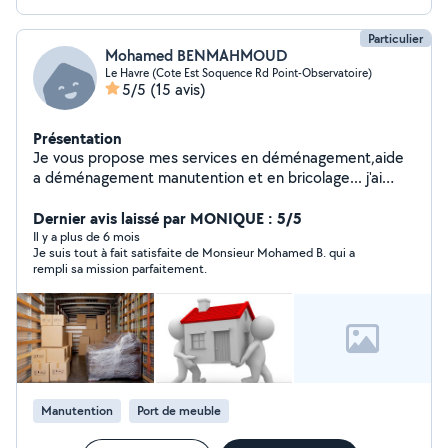
Particulier
Mohamed BENMAHMOUD
Le Havre (Cote Est Soquence Rd Point-Observatoire)
5/5
(15 avis)
Présentation
Je vous propose mes services en déménagement,aide
a déménagement manutention et en bricolage... j'ai
aussi une expérience significative en Pâtisserie
restauration
Dernier avis laissé par MONIQUE : 5/5
Il y a plus de 6 mois
Je suis tout à fait satisfaite de Monsieur Mohamed B. qui a
rempli sa mission parfaitement.
Manutention
Port de meuble