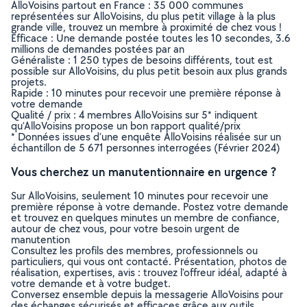
AlloVoisins partout en France : 35 000 communes
représentées sur AlloVoisins, du plus petit village à la plus
grande ville, trouvez un membre à proximité de chez vous !
Efficace : Une demande postée toutes les 10 secondes, 3.6
millions de demandes postées par an
Généraliste : 1 250 types de besoins différents, tout est
possible sur AlloVoisins, du plus petit besoin aux plus grands
projets.
Rapide : 10 minutes pour recevoir une première réponse à
votre demande
Qualité / prix : 4 membres AlloVoisins sur 5* indiquent
qu’AlloVoisins propose un bon rapport qualité/prix
* Données issues d’une enquête AlloVoisins réalisée sur un
échantillon de 5 671 personnes interrogées (Février 2024)
Vous cherchez un manutentionnaire en urgence ?
Sur AlloVoisins, seulement 10 minutes pour recevoir une
première réponse à votre demande. Postez votre demande
et trouvez en quelques minutes un membre de confiance,
autour de chez vous, pour votre besoin urgent de
manutention
Consultez les profils des membres, professionnels ou
particuliers, qui vous ont contacté. Présentation, photos de
réalisation, expertises, avis : trouvez l'offreur idéal, adapté à
votre demande et à votre budget.
Conversez ensemble depuis la messagerie AlloVoisins pour
des échanges sécurisés et efficaces grâce aux outils