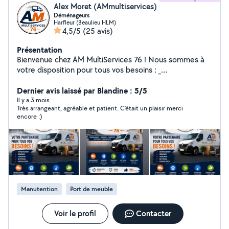
Alex Moret (AMmultiservices)
Déménageurs
Harfleur (Beaulieu HLM)
4,5/5
(25 avis)
Présentation
Bienvenue chez AM MultiServices 76 ! Nous sommes à
votre disposition pour tous vos besoins : _
Déménagement / aide au déménagement aide au
chargement et déchargerment, Transport de meubles
Dernier avis laissé par Blandine : 5/5
colis ect ..., Débarras de maisons, caves, greniers,
Il y a 3 mois
Très arrangeant, agréable et patient. C'était un plaisir merci
garages et jardins, Nettoyage intérieur et extérieur,
encore :)
espaces verts , Le Havre et alentours (76) Contactez-
nous dès aujourd'hui pour un devis gratuit !
Manutention
Port de meuble
Voir le profil
Contacter