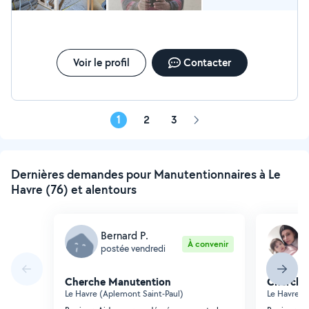
Voir le profil
Contacter
1
2
3
Page
suivante
Dernières demandes pour Manutentionnaires à Le
Havre (76) et alentours
Bernard P.
L
À convenir
postée vendredi
p
Cherche Manutention
Cherche
Le Havre (Aplemont Saint-Paul)
Le Havre (