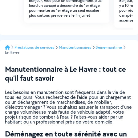
Bonjour, Aide pour un déménagement plus
Bonjour, je
lourd un canapé a descendre du 1er étage
y a 10 minu
pour monter au 1er étage un seul escalier
pour récup
plus cartons prevue vers le fin juillet
canapé ce 
ascenseur
Prestations de services
Manutentionnaires
Seine-maritime
Le Havre
Manutentionnaire à Le Havre : tout ce
qu’il faut savoir
Les besoins en manutention sont fréquents dans la vie de
tous les jours. Vous recherchez de l’aide pour un chargement
ou un déchargement de marchandises, de mobilier,
d’électroménager ? Vous souhaitez assurer le transport d’une
charge volumineuse mais faute de véhicule adapté, votre
projet risque de tomber à l’eau ? Faites-vous aider par un
habitant ou un professionnel près de votre domicile.
Déménagez en toute sérénité avec un