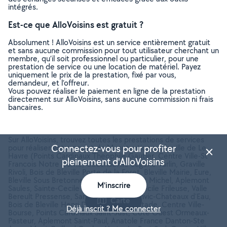
intégrés.
Est-ce que AlloVoisins est gratuit ?
Absolument ! AlloVoisins est un service entièrement gratuit
et sans aucune commission pour tout utilisateur cherchant un
membre, qu’il soit professionnel ou particulier, pour une
prestation de service ou une location de matériel. Payez
uniquement le prix de la prestation, fixé par vous,
demandeur, et l’offreur.
Vous pouvez réaliser le paiement en ligne de la prestation
directement sur AlloVoisins, sans aucune commission ni frais
bancaires.
Sur AlloVoisins, trouvez toutes les prestations de services
Connectez-vous pour profiter
pour réaliser votre projet de Manutention sur la ville de Le
Havre (Points Cardinaux Theophile Gautier, Centre Ville-St
pleinement d'AlloVoisins
Francois Notre Dame, Caucriauville Eugene Varlin, Graville
Rivoli, Bois de Bleville Porte de la Foret, Bleville Mairie, Eure,
Bleville Sous Bretonne, Centre Ville-Saint Michel, Aplemont
M'inscrire
Saules, Sainte-Cecile Hallates, Sainte-Cecile Frileuse, Valle
Bereult Pressense, Sanvic-Val Soleil, Sanvic-Chateaux d'Eau,
Carte
Bois de Bleville Henri Dunant, Graville Stade, Centre Ville-
Déjà inscrit ? Me connecter
Bourse, Points Cardinaux Saint-Just, Cote Ouest Ormeaux-
Pasteur, Aplemont Saint-Paul, Anatole France Danton-Ste