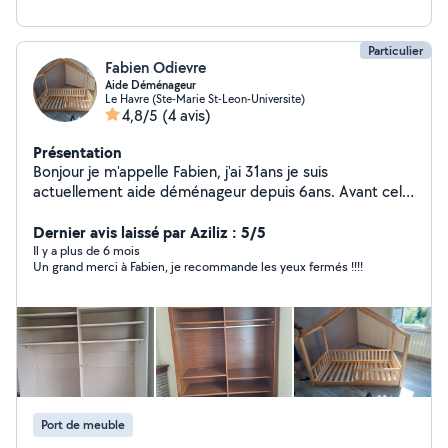
Particulier
Fabien Odievre
Aide Déménageur
Le Havre (Ste-Marie St-Leon-Universite)
4,8/5
(4 avis)
Présentation
Bonjour je m'appelle Fabien, j'ai 31ans je suis
actuellement aide déménageur depuis 6ans. Avant cela
j'étais maçon. Je suis quelqun qui aime travailler avec
ses mains mais je sais utiliser mon cerveau quand
Dernier avis laissé par Aziliz : 5/5
même. Habituer a démonter/remonter n'importe quel
Il y a plus de 6 mois
Un grand merci à Fabien, je recommande les yeux fermés !!!!
mobilier. Je suis ponctuel et minutieux
Port de meuble