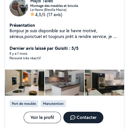
Majdi Taleb
Montage des meubles et bricola
Le Havre (Bleville Mairie)
4,3/5
(17 avis)
Présentation
Bonjour je suis disponible sur le havre motivé,
sérieux,ponctuel et toujours prêt à rendre service, je me
tiens à votre disposition pour tout travaux installation
montage et démontage des meubles: cuisine, chambre
Dernier avis laissé par Guisiti : 5/5
d'enfant, chambre à coucher ,lustres, papier pain,
Il y a 1 mois
Personé très réactif
plomberie, debouchage tube de vacations,aide de
déménagement.....
Port de meuble
Manutention
Voir le profil
Contacter