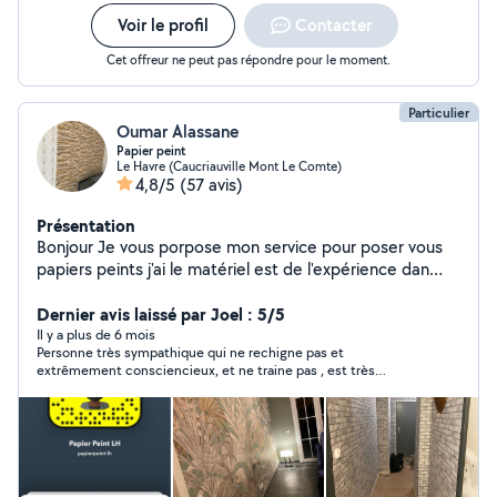
Voir le profil
Contacter
Cet offreur ne peut pas répondre pour le moment.
Particulier
Oumar Alassane
Papier peint
Le Havre (Caucriauville Mont Le Comte)
4,8/5
(57 avis)
Présentation
Bonjour Je vous porpose mon service pour poser vous
papiers peints j'ai le matériel est de l'expérience dan
cette domaine je fait le tarif selon la pièce pour plus de
renseignements veuillez me contacter par message
Dernier avis laissé par Joel : 5/5
privé
Il y a plus de 6 mois
Personne très sympathique qui ne rechigne pas et
extrêmement consciencieux, et ne traine pas , est très
courageux. Il est quelqu'un de sur de même que son collègue.
Je les recommande à 100 pour 100.Merci encore à eux