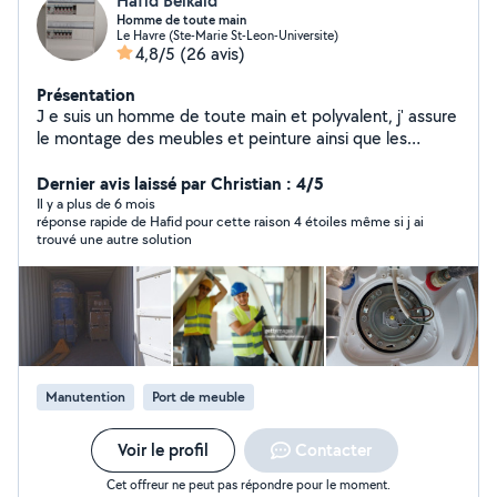
Hafid Belkaid
Homme de toute main
Le Havre (Ste-Marie St-Leon-Universite)
4,8/5
(26 avis)
Présentation
J e suis un homme de toute main et polyvalent, j' assure
le montage des meubles et peinture ainsi que les
petites réparations, nettoyage, jardinage,maçonnerie,
et manutention manuelle (déménagement) Le
Dernier avis laissé par Christian : 4/5
dépannage et montage des serrures, la plomberie , le
Il y a plus de 6 mois
réponse rapide de Hafid pour cette raison 4 étoiles même si j ai
dépannage et le raccordement électrique (prise,
trouvé une autre solution
luminaires ,tableau électrique, chaudière, sèche linge,
plaque chauffante, four et chauffage Le bricolage et
réparation d'outillage font partie aussi de mes
compétences
Manutention
Port de meuble
Voir le profil
Contacter
Cet offreur ne peut pas répondre pour le moment.