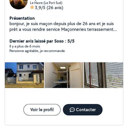
Le Havre (Le Port Sud)
3,9/5
(26 avis)
Présentation
bonjour, je suis maçon depuis plus de 26 ans et je suis
prêt a vous rendre service Maçonneries terrassement
drainage jointage extension .... Ci pour travailler gratuit
répondre plus
Dernier avis laissé par Soso : 5/5
Il y a plus de 6 mois
Personne agréable, je recommande
Voir le profil
Contacter