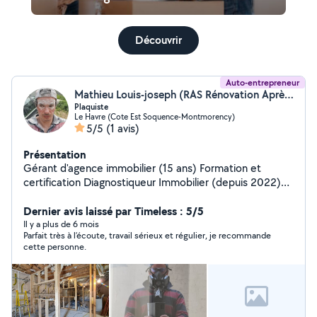
Découvrir
Auto-entrepreneur
Mathieu Louis-joseph (RAS Rénovation Après Sinistres)
Plaquiste
Le Havre (Cote Est Soquence-Montmorency)
5/5
(1 avis)
Présentation
Gérant d'agence immobilier (15 ans) Formation et
certification Diagnostiqueur Immobilier (depuis 2022)
Artisan plaquiste, peintre Optimisation et
aménagement de locaux. Rénovation immobilier avant
Dernier avis laissé par Timeless : 5/5
vente, apres achat ou après sinistre
Il y a plus de 6 mois
Parfait très à l’écoute, travail sérieux et régulier, je recommande
cette personne.