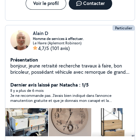
Voir le profil
Contacter
Particulier
Alain D
Homme de services à effectuer.
Le Havre (Aplemont Robinson)
4,7/5
(101 avis)
Présentation
bonjour, jeune retraité recherche travaux à faire, bon
bricoleur, possédant véhicule avec remorque de grande
taille. Je vous propose mes services suivant vos besoins.
Dernier avis laissé par Natacha : 1/5
Il y a plus de 6 mois
Je ne recommande pas. J'avais bien indiqué dans l'annonce
manutention gratuite et que je donnais mon canapé et la
gazinière. Une fois sur place, m'impose 40 euros. La moindre
des choses c'est de se mettre en accord en amont. Je me suis
sentie pris au piège. Puis par la suite, je l'ai recontacté pour
trouver une entente, finalement il souhaite plus cher.
Bienveillance zéro. Pratique douteuse. Pas de chance. Très
décevant. Heureusement, que j'ai trouvé des personnes
solidaires, bienveillantes. Bonne continuation