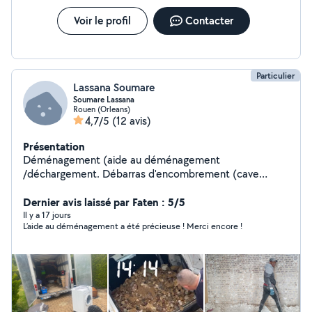
être à bientôt !
Voir le profil
Contacter
Particulier
Lassana Soumare
Soumare Lassana
Rouen (Orleans)
4,7/5
(12 avis)
Présentation
Déménagement (aide au déménagement
/déchargement. Débarras d'encombrement (cave
grenier appartement) disponible rapidement
Dernier avis laissé par Faten : 5/5
Il y a 17 jours
L’aide au déménagement a été précieuse ! Merci encore !