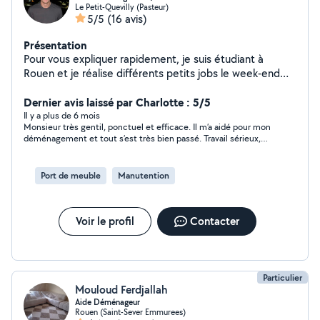
Le Petit-Quevilly (Pasteur)
5/5
(16 avis)
Présentation
Pour vous expliquer rapidement, je suis étudiant à
Rouen et je réalise différents petits jobs le week-end
afin de financer mes études. Je serais ravi de pouvoir
travailler pour vous aider
Dernier avis laissé par Charlotte : 5/5
Il y a plus de 6 mois
Monsieur très gentil, ponctuel et efficace. Il m’a aidé pour mon
déménagement et tout s’est très bien passé. Travail sérieux,
rapide et avec le sourire. Je recommande sans hésiter !
Port de meuble
Manutention
Voir le profil
Contacter
Particulier
Mouloud Ferdjallah
Aide Déménageur
Rouen (Saint-Sever Emmurees)