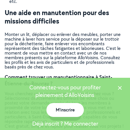
etc.
Une aide en manutention pour des
missions difficiles
Monter un lit, déplacer ou enlever des meubles, porter une
machine à laver hors service pour la déposer sur le trottoir
pour la déchetterie, faire enlever vos encombrants
représentent des tâches fatigantes et laborieuses. C’est le
moment de vous mettre en contact avec un de nos
membres présents sur la plateforme AlloVoisins. Consultez
les profils et les avis de particuliers et de professionnels
basés près de chez vous.
Comment trouver un manutentionnaire à Saint-
Étienne-du-Rouvray ?
Connectez-vous pour profiter
Vous cherchez un manutentionnaire près de chez vous ?
pleinement d'AlloVoisins
Sélectionnez directement les offreurs de votre choix ou
postez votre demande auprès de tous les membres à
proximité de votre localisation. AlloVoisins vous met en
M'inscrire
relation avec tous les manutentionnaires, professionnels et
Carte
particuliers, à Saint-Étienne-du-Rouvray, capables de vous
répondre rapidement.
Déjà inscrit ? Me connecter
C’est gratuit, simple et rapide pour réaliser tous vos projets !