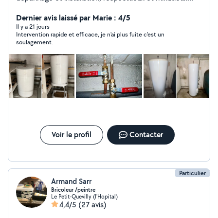
dans mon travail, j'appliquerai mon savoir-faire afin de
vous satisfaire. Déplacement OFFERT ! N'hésitez pas à
Dernier avis laissé par Marie : 4/5
m'envoyer une demande privée Cordialement.
Il y a 21 jours
Intervention rapide et efficace, je n'ai plus fuite c'est un
soulagement.
Voir le profil
Contacter
Particulier
Armand Sarr
Bricoleur /peintre
Le Petit-Quevilly (l'Hopital)
4,4/5
(27 avis)