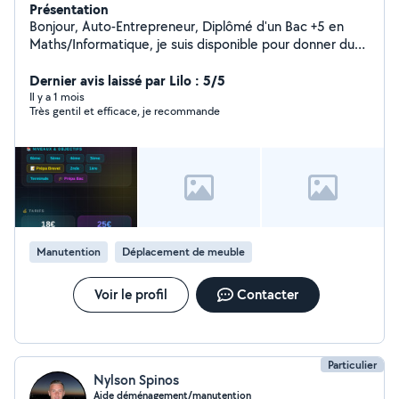
Présentation
Bonjour, Auto-Entrepreneur, Diplômé d'un Bac +5 en
Maths/Informatique, je suis disponible pour donner du
soutien scolaire à vos enfants mais aussi pour les aider à
préparer leur examen. Ma femme également disponible
Dernier avis laissé par Lilo : 5/5
pour faire du babysitting à notre domicile
Il y a 1 mois
Très gentil et efficace, je recommande
Manutention
Déplacement de meuble
Voir le profil
Contacter
Particulier
Nylson Spinos
Aide déménagement/manutention