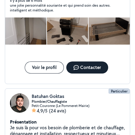
déplacements courtes ou longues distances. - montage
Il y a plus de 6 mois
une jolie personnalité souriante et qui prend soin des autres.
des meubles. - démontage des meubles. - déplacer des
intelligent et méthodique.
meubles. - débarrassez les encombrements. - Des
petits bricoles. Je suis disponible de suite.
Voir le profil
Contacter
Particulier
Batuhan Goktas
Plombier/Chauffagiste
Petit-Couronne (Le Pommeret-Mairie)
4,9/5
(24 avis)
Présentation
Je suis là pour vos besoin de plomberie et de chauffage,
dépannage et installation, respectueux et minutieux