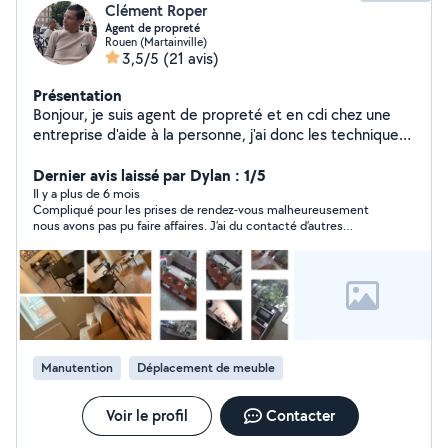
Clément Roper
Agent de propreté
Rouen (Martainville)
3,5/5
(21 avis)
Présentation
Bonjour, je suis agent de propreté et en cdi chez une
entreprise d'aide à la personne, j'ai donc les techniques
et le savoir faire pour que votre domicile soit d'une
propreté irréprochable. C'est mon métier, j'ai toutes les
Dernier avis laissé par Dylan : 1/5
compétences pour vous venir en aide.《Agent de
Il y a plus de 6 mois
Compliqué pour les prises de rendez-vous malheureusement
propreté》 ¤ Mais aussi, je touche a tout en terme de
nous avons pas pu faire affaires. J’ai du contacté d’autres
bricolage, montage de meuble, accrochage cadre, etc...
personne sur l’application. Cordialement
Et je fais également dans la rénovation d'appartement
ou maison, puis je suis habituer aux déménagements,
j'en fais assez souvent en général, donc je peux vous
prêter mes bras ci vous en avez le besoin. Je reste à
votre disposition. Cordialement. ¤
Manutention
Déplacement de meuble
Voir le profil
Contacter