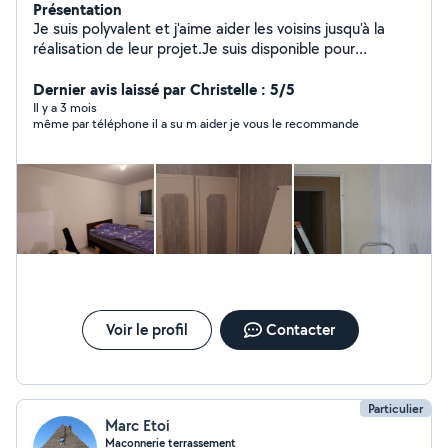
Présentation
Je suis polyvalent et j'aime aider les voisins jusqu'à la
réalisation de leur projet.Je suis disponible pour
effectuer des travaux de bricolage et de
bâtiment(peinture manoeuvre revêtement sol papier
Dernier avis laissé par Christelle : 5/5
peint etc...) et des tâches ménagères (nettoyage
Il y a 3 mois
même par téléphone il a su m aider je vous le recommande
maison entière),de manutention(déménagement ports
objets lourds),de jardinage.Je suis sérieux motivé et
professionnel dans mon domaine.Mes prestations de
services sont abordables niveau prix et vous offrent un
travail soigné et de qualité.merci
Voir le profil
Contacter
Particulier
Marc Etoi
Maconnerie terrassement