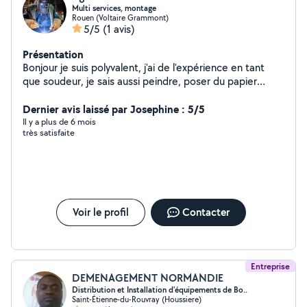
Multi services, montage
Rouen (Voltaire Grammont)
5/5
(1 avis)
Présentation
Bonjour je suis polyvalent, j'ai de l'expérience en tant
que soudeur, je sais aussi peindre, poser du papier
peint, Démenagementet assembler des meubles Je fais
également du nettoyage et du débroussaillage du jardin.
Dernier avis laissé par Josephine : 5/5
je suis toujours disponible .
Il y a plus de 6 mois
très satisfaite
Voir le profil
Contacter
Entreprise
DEMENAGEMENT NORMANDIE
Distribution et Installation d'équipements de Bo..
Saint-Étienne-du-Rouvray (Houssiere)