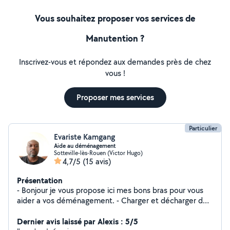
Vous souhaitez proposer vos services de
Manutention ?
Inscrivez-vous et répondez aux demandes près de chez
vous !
Proposer mes services
Particulier
Evariste Kamgang
Aide au déménagement
Sotteville-lès-Rouen (Victor Hugo)
4,7/5
(15 avis)
Présentation
- Bonjour je vous propose ici mes bons bras pour vous
aider a vos déménagement. - Charger et décharger des
camions. - Rangement de vos effets. - port de charges
loudes. - vous accompagnez à vos courses ou à vos
Dernier avis laissé par Alexis : 5/5