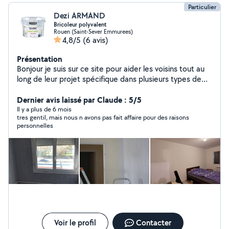
Particulier
Dezi ARMAND
Bricoleur polyvalent
Rouen (Saint-Sever Emmurees)
4,8/5
(6 avis)
Présentation
Bonjour je suis sur ce site pour aider les voisins tout au
long de leur projet spécifique dans plusieurs types de
travaux à savoir: -rénovation appartement -Préparation
de support puis peinture -Montage des meubles en kit
Dernier avis laissé par Claude : 5/5
et installation des luminaires -revêtement sol -carrelage
Il y a plus de 6 mois
tres gentil, mais nous n avons pas fait affaire pour des raisons
Déménagement et manutention. N'hésitez pas à me
personnelles
contacter pour plus d'informations. Merci davance
Cordialement
Voir le profil
Contacter