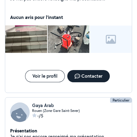
Aucun avis pour l'instant
Voir le profil
Contacter
Particulier
Gaya Arab
Rouen (Zone Gare Saint-Sever)
-/5
Présentation
Je n'ai pas encore renseigné ma présentation.