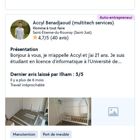
Auto-entrepreneur
Accyl Benadjaoud (multitech services)
Homme à tout faire
Saint-Étienne-du-Rouvray (Saint-Just)
4,7/5
(40 avis)
Présentation
Bonjour à vous, je m'appelle Accyl et j'ai 21 ans. Je suis
étudiant en licence d'informatique à l'Université de
Rouen Normandie. Je propose mes services afin de
gagner un peu d'argent cet été et financer mes études.
Dernier avis laissé par Ilham : 5/5
Sérieux, motivé et rigoureux, je peux vous proposer mon
Il y a plus de 6 mois
Travail irréprochable
aide pour : Nettoyage Livraison à vélo Main d'œuvre
dans le bâtiment Montage de meubles Aide à domicile
Cours de soutien en mathématiques pour collégiens et
lycéens Baby+sitting et garde d'enfant Cours de langues
(arabe, français, kabyle) Création de sites web
Jardinage Et bien d'autres tâches, je peux me montrer
très polyvalent. Vous pouvez compter sur mon sérieux
et mon efficacité ! N'hésitez pas à me contacter, je
Manutention
Port de meuble
réponds rapidement. Bonne journée à vous, et peut-