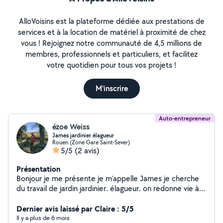
AlloVoisins est la plateforme dédiée aux prestations de
services et à la location de matériel à proximité de chez
vous ! Rejoignez notre communauté de 4,5 millions de
membres, professionnels et particuliers, et facilitez
votre quotidien pour tous vos projets !
M'inscrire
Auto-entrepreneur
ézoe Weiss
James jardinier élagueur
Rouen (Zone Gare Saint-Sever)
5/5
(2 avis)
Présentation
Bonjour je me présente je m'appelle James je cherche
du travail de jardin jardinier. élagueur. on redonne vie à
votre jardin. on fait de la taille d'arbre. taille de haie. en
tout genre. abattage d'arbre. tendre de pelouse. arbre
Dernier avis laissé par Claire : 5/5
en .difficulté et. tout .hauteur. je suis grimpeur
Il y a plus de 6 mois