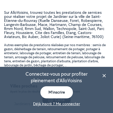
Sur AlloVoisins, trouvez toutes les prestations de services
pour réaliser votre projet de Jardinier sur la ville de Saint-
Étienne-du-Rouvray (Ruelle Danseuse, Foret, Robespierre,
Langevin-Barbusse, Mace, Hartmann, Champ de Courses,
Rmm Nord, Rmm Sud, Wallon, Technopole, Saint-Just, Parc
Fleury, Houssiere, Cite des Familles, Etang, Castors-
Aviateurs, Bic Auber, Joliot Curie) (Seine-maritime, 76100)
Autres exemples de prestations réalisées par nos membres : semis de
gazon, désherbage de terrain, retournement de potager, potager à
entretenir, labourage de potager, entretien de terrain, labourage de
terrain, arrosage de pelouse, retournement de pelouse, labourrage de
terre, entretien de gazon, plantation d'arbuste, plantation d'arbre,
labourage de jardin, bêchage de potager, ..
Connectez-vous pour profiter
pleinement d'AlloVoisins
Villes proches
Ayant le plus de résultats, dans le même département
M'inscrire
Carte
Jardiniers à Rouen
Déjà inscrit ? Me connecter