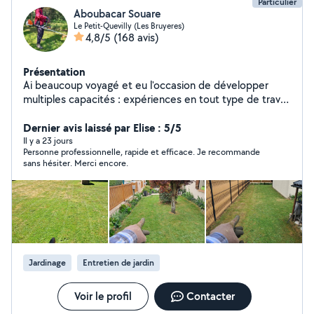
Particulier
Aboubacar Souare
Le Petit-Quevilly (Les Bruyeres)
4,8/5
(168 avis)
Présentation
Ai beaucoup voyagé et eu l'occasion de développer
multiples capacités : expériences en tout type de travail
l4 an d expérience chez des particuliers dans les travaux
d interieur (ménage,renovation ,papier
Dernier avis laissé par Elise : 5/5
peints,peinture,plomberie,electricite,installerun tv au
Il y a 23 jours
Personne professionnelle, rapide et efficace. Je recommande
mur) Travaux d exterieur (jardinage,tonte, et enlever
sans hésiter. Merci encore.
herbes ,tailler et diminuer les haies,jardiner) , aide au
déménagement. . Peux également faire de l'aide à la
personne ( courses, promenade).veuillez me contacter.
Jardinage
Entretien de jardin
Voir le profil
Contacter