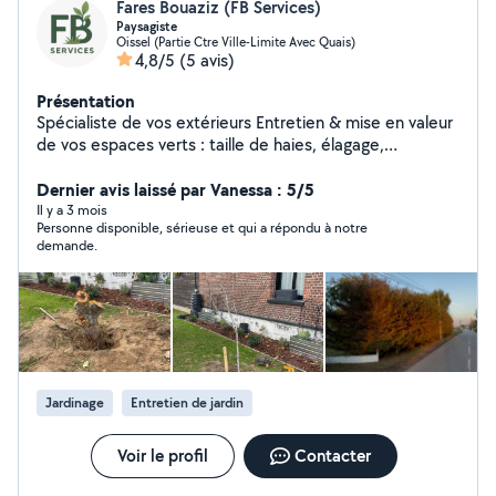
Fares Bouaziz (FB Services)
Paysagiste
Oissel (Partie Ctre Ville-Limite Avec Quais)
4,8/5
(5 avis)
Présentation
Spécialiste de vos extérieurs Entretien & mise en valeur
de vos espaces verts : taille de haies, élagage,
abattage, création de jardin Nettoyage extérieur
complet : toiture, façade, terrasse, & traitement anti-
Dernier avis laissé par Vanessa : 5/5
mousse 76/27
Il y a 3 mois
Personne disponible, sérieuse et qui a répondu à notre
demande.
Jardinage
Entretien de jardin
Voir le profil
Contacter