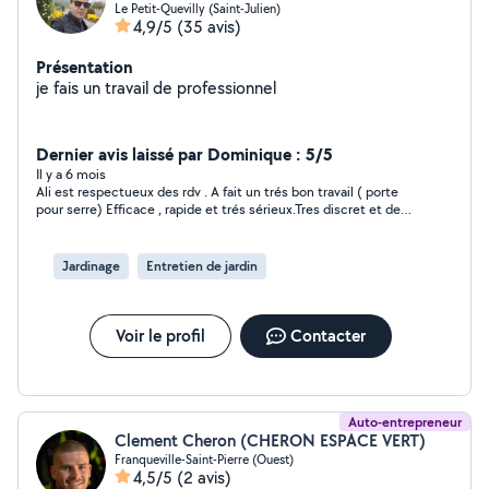
Le Petit-Quevilly (Saint-Julien)
4,9/5
(35 avis)
Présentation
je fais un travail de professionnel
Dernier avis laissé par Dominique : 5/5
Il y a 6 mois
Ali est respectueux des rdv . A fait un trés bon travail ( porte
pour serre) Efficace , rapide et trés sérieux.Tres discret et de
bons echanges cordiaux. Je recommande fortement cet
artisan .
Jardinage
Entretien de jardin
Voir le profil
Contacter
Auto-entrepreneur
Clement Cheron (CHERON ESPACE VERT)
Franqueville-Saint-Pierre (Ouest)
4,5/5
(2 avis)