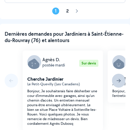
1
2
Page
suivante
Dernières demandes pour Jardiniers à Saint-Étienne-
du-Rouvray (76) et alentours
Agnès D.
S
Sur devis
postée mardi
p
Cherche Jardinier
Cherche 
Le Petit-Quevilly (Les Canadiens)
Amfreville-
Bonjour, Je souhaiterais faire désherber une
Bonjour, je
cour d'immeuble avec garages, ainsi qu'un
l'entretien 
chemin d'accès. Un entretien mensuel
pourra être envisagé ultérieurement. Le
bien se situe Place Voltaire à Sotteville-les-
Rouen. Voici quelques photos. Je vous
remercie de m'adresser un devis. Bien
cordialement Agnès Dubosq