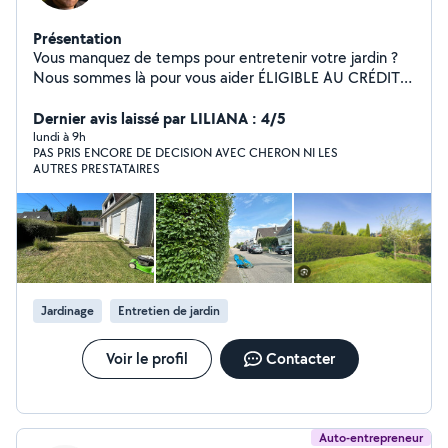
Présentation
Vous manquez de temps pour entretenir votre jardin ?
Nous sommes là pour vous aider ÉLIGIBLE AU CRÉDIT
DIMPOT Tonte de pelouse Taille de haies et d'arbustes
Débroussaillage Entretien régulier ou ponctuel Petits
Dernier avis laissé par LILIANA : 4/5
travaux de jardinage Sérieux, réactivité et travail soigné
lundi à 9h
PAS PRIS ENCORE DE DECISION AVEC CHERON NI LES
sont nos priorités. Que ce soit pour un entretien régulier
AUTRES PRESTATAIRES
ou une intervention occasionnelle, nous mettons tout
en œuvre pour que vos extérieurs restent propres et
agréables toute l'année.
Jardinage
Entretien de jardin
Voir le profil
Contacter
Auto-entrepreneur