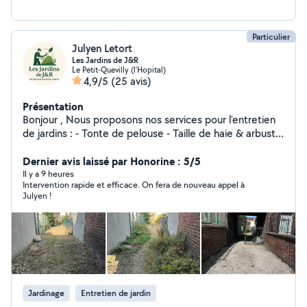
Particulier
Julyen Letort
Les Jardins de J&R
Le Petit-Quevilly (l'Hopital)
4,9/5
(25 avis)
Présentation
Bonjour , Nous proposons nos services pour l'entretien
de jardins : - Tonte de pelouse - Taille de haie & arbuste
- Débroussaillage - Désherbage - Ramassage de feuilles
Nous nous déplaçons dans le 76/27 ( Seine Maritime -
Dernier avis laissé par Honorine : 5/5
Eure )
Il y a 9 heures
Intervention rapide et efficace. On fera de nouveau appel à
Julyen !
Jardinage
Entretien de jardin