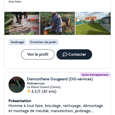
ttes bien
professionnel. on réalise du travail. propre et soigné. et
sécurisé. ..... Création de grillage en rigide eau de
panneaux en bois..... Petit travaux de maçonnerie...... et
de peinture..... nettoyage et traitement de toiture
réparation ..si vous avez besoin de mes services vous
pouvez me contacter... devis et déplacement gratuit..
merci à bientôt j'espère. James
Jardinage
Entretien de jardin
Voir le profil
Contacter
Auto-entrepreneur
Demosthene Gougeard (DG-services)
Multiservices
Le Mesnil-Esnard (Centre)
4,5/5
(42 avis)
Présentation
Homme à tout faire, bricolage, nettoyage, démontage
et montage de meuble, manutention, jardinage...