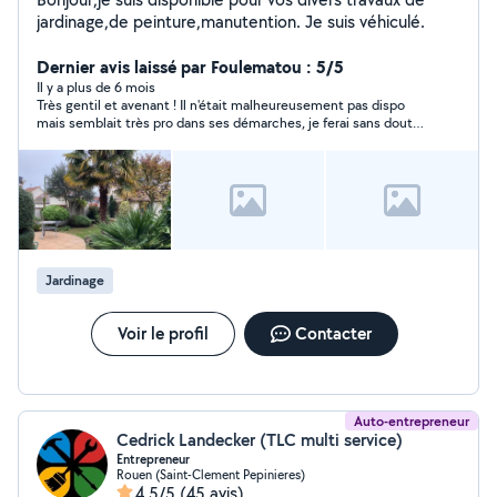
jardinage,de peinture,manutention. Je suis véhiculé.
Dernier avis laissé par Foulematou : 5/5
Il y a plus de 6 mois
Très gentil et avenant ! Il n'était malheureusement pas dispo
mais semblait très pro dans ses démarches, je ferai sans doute
appel à lui car très sympa :)
Jardinage
Voir le profil
Contacter
Auto-entrepreneur
Cedrick Landecker (TLC multi service)
Entrepreneur
Rouen (Saint-Clement Pepinieres)
4,5/5
(45 avis)