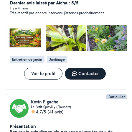
potager, en bonus je fais mes propres semences, le
Dernier avis laissé par Aïcha : 5/5
tout dans le respect de l'environnement et de la
Il y a 4 mois
Très réactif pas encore intervenu j’attends prochainement
biodiversité, cordialement Ludovic actuellement
indisponible, j ai plus de véhicule, merci de votre
compréhension
Entretien de jardin
Jardinage
Voir le profil
Contacter
Particulier
Kevin Pigache
Le Petit-Quevilly (Flaubert)
4,7/5
(41 avis)
Présentation
Bonjour,je suis disponible pour vos divers travaux de