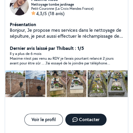
Nettoyage tombe jardinage
Petit-Couronne (La Croix Mendes France)
4,3/5
(18 avis)
Présentation
Bonjour, Je propose mes services dans le nettoyage de
sépulture, je peut aussi effectuer le réchampissage des
lettres. prestation Annexe: - Jardinage - Tonte pelouse -
Dernier avis laissé par Thibault : 1/5
Taillage des Haies - Nettoyage terrasse
Il y a plus de 6 mois
Maxime n’est pas venu au RDV je l’avais pourtant relancé 2 jours
avant pour être sûr … J’ai essayé de le joindre par téléphone
mais pas de nouvelles… Très décevant
Voir le profil
Contacter