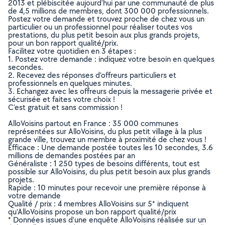
2013 et plébiscitée aujourd’hui par une communauté de plus
de 4,5 millions de membres, dont 300 000 professionnels.
Postez votre demande et trouvez proche de chez vous un
particulier ou un professionnel pour réaliser toutes vos
prestations, du plus petit besoin aux plus grands projets,
pour un bon rapport qualité/prix.
Facilitez votre quotidien en 3 étapes :
1. Postez votre demande : indiquez votre besoin en quelques
secondes.
2. Recevez des réponses d’offreurs particuliers et
professionnels en quelques minutes.
3. Echangez avec les offreurs depuis la messagerie privée et
sécurisée et faites votre choix !
C’est gratuit et sans commission !
AlloVoisins partout en France : 35 000 communes
représentées sur AlloVoisins, du plus petit village à la plus
grande ville, trouvez un membre à proximité de chez vous !
Efficace : Une demande postée toutes les 10 secondes, 3.6
millions de demandes postées par an
Généraliste : 1 250 types de besoins différents, tout est
possible sur AlloVoisins, du plus petit besoin aux plus grands
projets.
Rapide : 10 minutes pour recevoir une première réponse à
votre demande
Qualité / prix : 4 membres AlloVoisins sur 5* indiquent
qu’AlloVoisins propose un bon rapport qualité/prix
* Données issues d’une enquête AlloVoisins réalisée sur un