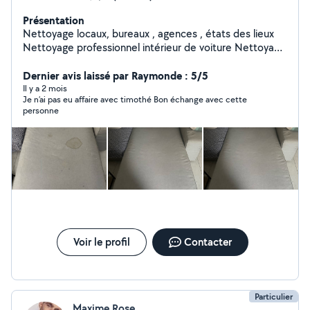
Présentation
Nettoyage locaux, bureaux , agences , états des lieux
Nettoyage professionnel intérieur de voiture Nettoyage
canapés , fauteuils , matelas , tapis. Nettoyage
terrasses , allées , volets.
Dernier avis laissé par Raymonde : 5/5
Il y a 2 mois
Je n’ai pas eu affaire avec timothé Bon échange avec cette
personne
Voir le profil
Contacter
Particulier
Maxime Rose