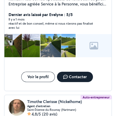
Entreprise agréée Service à la Personne, vous bénéficiez
d'un crédit d'impôt immédiat de 50 % sur vos travaux
d'entretien. - Taille de haie - Petit élagage -
Dernier avis laissé par Evelyne : 5/5
Débroussaillage - Entretien de jardin - Coupe et
Il y a 1 mois
réactif et de bon conseil, même si nous n'avons pas finalisé
rangement du bois Je réalise aussi divers travaux
avec lui
intérieurs et extérieurs (bricolage, peinture, sols,
débarras). Devis gratuit Romain Multi-Service : votre
jardin, en mieux sans y passer vos week-ends
Voir le profil
Contacter
Auto-entrepreneur
Timothe Clerisse (Nickelhome)
Agent d'entretien
Saint-Étienne-du-Rouvray (Hartmann)
4,8/5
(20 avis)