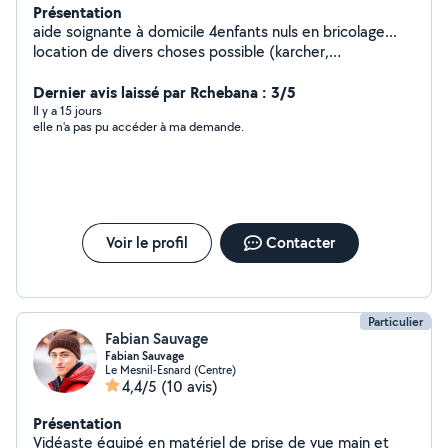
Présentation
aide soignante à domicile 4enfants nuls en bricolage...
location de divers choses possible (karcher,
shampoineuse,appareil vapeur, appareil
raclette,fondue,gauffre, gonfflleur,portant,table
Dernier avis laissé par Rchebana : 3/5
valise,mange debout,machine à glaçons,machine à glace
Il y a 15 jours
elle n'a pas pu accéder à ma demande.
granité,tous pour extérieur (taille haie, Rotofil,tondeuse,
motobineuse,balais,râteau,pelle,pompe ext . Beaucoup
d'autre choses
Voir le profil
Contacter
Particulier
Fabian Sauvage
Fabian Sauvage
Le Mesnil-Esnard (Centre)
4,4/5
(10 avis)
Présentation
Vidéaste équipé en matériel de prise de vue main et