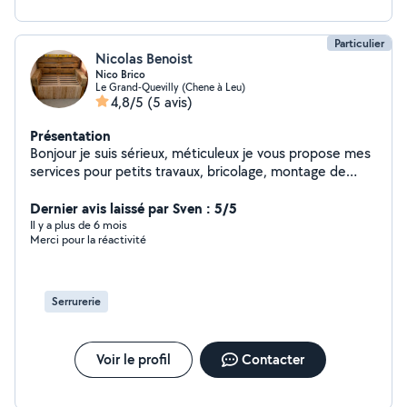
Particulier
Nicolas Benoist
Nico Brico
Le Grand-Quevilly (Chene à Leu)
4,8/5
(5 avis)
Présentation
Bonjour je suis sérieux, méticuleux je vous propose mes
services pour petits travaux, bricolage, montage de
meubles, serrurerie,tout sauf l'électricité. Je suis
disponible aussi pour de la garde d'animaux et du petit
Dernier avis laissé par Sven : 5/5
jardinage.
Il y a plus de 6 mois
Merci pour la réactivité
Serrurerie
Voir le profil
Contacter