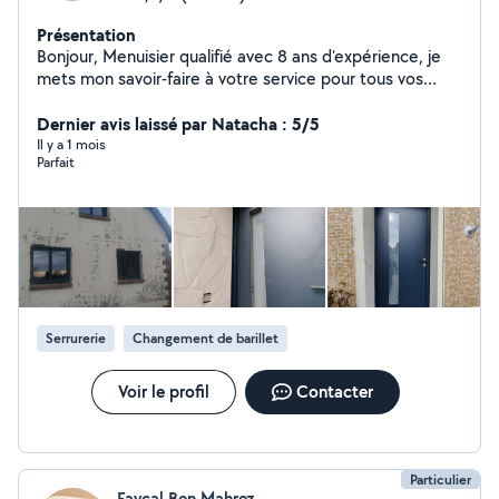
Présentation
Bonjour, Menuisier qualifié avec 8 ans d'expérience, je
mets mon savoir-faire à votre service pour tous vos
projets en menuiserie. Mes prestations : Dépannage et
ouverture de porte Pose et réparation de volets
Dernier avis laissé par Natacha : 5/5
roulants/battants Installation de portes d'entrée Pose
Il y a 1 mois
Parfait
de fenêtres Installation de portes de garage Pose de
portes intérieures Entretien de vos menuiseries
Intervention rapide, travail propre et tarifs raisonnables.
N'hésitez pas à me contacter pour plus d'informations
ou un devis. À bientôt
Serrurerie
Changement de barillet
Voir le profil
Contacter
Particulier
Faycal Ben Mahrez