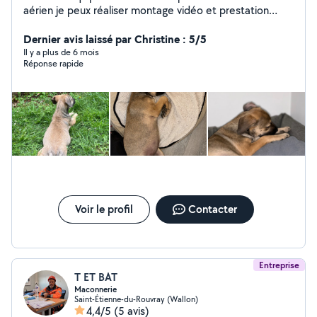
aérien je peux réaliser montage vidéo et prestation
nécessitant de filmer. De plus propriétaire de chat et
de chien je peux m'occuper avec un immense plaisirs de
Dernier avis laissé par Christine : 5/5
garder chez vous vos petites boules de poils.
Il y a plus de 6 mois
Réponse rapide
Voir le profil
Contacter
Entreprise
T ET BAT
Maconnerie
Saint-Étienne-du-Rouvray (Wallon)
4,4/5
(5 avis)