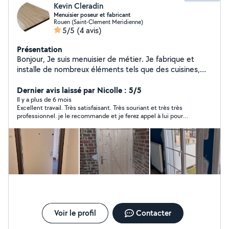
Kevin Cleradin
Menuisier poseur et fabricant
Rouen (Saint-Clement Meridienne)
5/5
(4 avis)
Présentation
Bonjour, Je suis menuisier de métier. Je fabrique et
installe de nombreux éléments tels que des cuisines,
parquets, fenêtres, portes, vitrages, étagères, meubles,
volets, etc. Je propose également des services de
Dernier avis laissé par Nicolle : 5/5
dépannage en serrurerie : ouverture de porte,
Il y a plus de 6 mois
Excellent travail. Très satisfaisant. Très souriant et très très
remplacement de cylindre, crochetage, etc...
professionnel. je le recommande et je ferez appel à lui pour
d'autres travaux. Première expérience pour moi et franchement
je ne regrette pas.
Voir le profil
Contacter