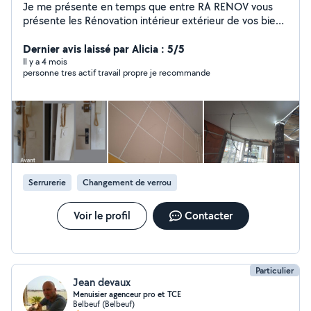
Je me présente en temps que entre RA RENOV vous
présente les Rénovation intérieur extérieur de vos bien
en temps plquiste peintre enduiseur Menuiserie ect
l'entreprise et la pour vous écoute dans vos besoin et
Dernier avis laissé par Alicia : 5/5
dans vos projets .
Il y a 4 mois
personne tres actif travail propre je recommande
Serrurerie
Changement de verrou
Voir le profil
Contacter
Particulier
Jean devaux
Menuisier agenceur pro et TCE
Belbeuf (Belbeuf)