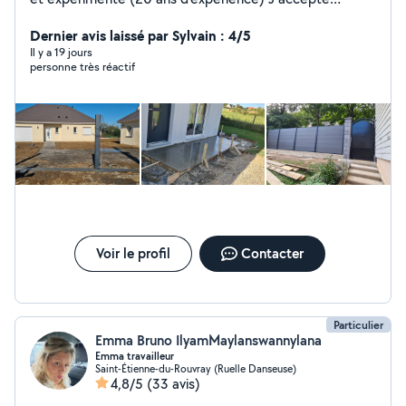
également les travaux divers de bricolage Je suis
Dernier avis laissé par Sylvain : 4/5
disponible et réactif A bientôt!
Il y a 19 jours
personne très réactif
Voir le profil
Contacter
Particulier
Emma Bruno IlyamMaylanswannylana
Emma travailleur
Saint-Étienne-du-Rouvray (Ruelle Danseuse)
4,8/5
(33 avis)