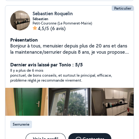
Particulier
Sebastien Roquelin
Sébastien
Petit-Couronne (Le Pommeret-Mairie)
4,5/5
(6 avis)
Présentation
Bonjour à tous, menuisier depuis plus de 20 ans et dans
la maintenance/serrurier depuis 8 ans, je vous propose
de mettre à profit mon expérience dans des services ou
tous y trouverait son compte ! Profitons de ce site pour
Dernier avis laissé par Tonio : 5/5
s entraider! N'hésitez pas! Serrurerie Menuiserie Volet
Il y a plus de 6 mois
ponctuel, de bons conseils, et surtout le principal, efficace,
roulant montage de meubles
problème réglé.je recommande vivement.
Serrurerie