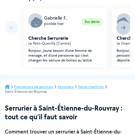
Gabrielle F.
K
Sur devis
postée hier
p
Cherche Serrurerie
Cherche 
Le Petit-Quevilly (Centre)
Le Grand-Qu
Bonjour, j'aurai besoin d'une femme de
Bonjour, je
menage, et d'une personne qui c'est
personne qu
changer les serrure de boites au lettre
déporte urg
Prestations de services
Serruriers
Seine-maritime
Saint-Étienne-du-Rouvray
Serrurier à Saint-Étienne-du-Rouvray :
tout ce qu’il faut savoir
Comment trouver un serrurier à Saint-Étienne-du-