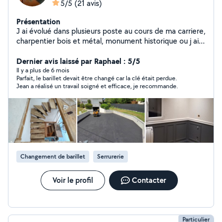
5/5
(21 avis)
Présentation
J ai évolué dans plusieurs poste au cours de ma carriere,
charpentier bois et métal, monument historique ou j ai
pu faire de beaux chantier (louvres ,versailles,grandes
écuries Chantilly etc ....)puis en menuiserie
Dernier avis laissé par Raphael : 5/5
(appartement haussmannien,ERP, agencement de
Il y a plus de 6 mois
Parfait, le barillet devait être changé car la clé était perdue.
magasin.parquet .chef d équipe,chef de chantier,
Jean a réalisé un travail soigné et efficace, je recommande.
conducteur travaux puis directeur technique.je suis
indépendant depuis 2009 Contentieux, professionnel j
ai le soucis du détail et j aime mon métier !
Changement de barillet
Serrurerie
Voir le profil
Contacter
Particulier