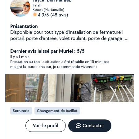
Fafal
Rouen (Martainville)
4,9/5
(48 avis)
Présentation
Disponible pour tout type d'installation de fermeture !
portail, porte d'entrée, volet roulant, porte de garage ,
fenêtre . Et aussi tout type de dépannage ou réglage
fenêtre volet portail porte etc
Dernier avis laissé par Muriel : 5/5
Il y a 1 mois
Prestation au top, la situation a été rétablie en 15 minutes
malgré la lourde chaleur, je recommande vivement
Serrurerie
Changement de barillet
Voir le profil
Contacter