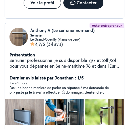
Voir le profil
Contacter
Auto-entrepreneur
Anthony A (Le serrurier normand)
Serrurier
Le Grand-Quevilly (Plaine de Jeux)
4,7/5
(34 avis)
Présentation
Serrurier professionnel je suis disponible 7j/7 et 24h/24
pour vous dépanner en Seine-maritime 76 et dans l'Eure
27
Dernier avis laissé par Jonathan : 1/5
Il y a 1 mois
Pas une bonne manière de parler en réponse à ma demande de
prix juste pr le travail à effectuer 😕dommage…d’entendre un
« pro » nous dire d’aller demander des aide à la caf si on est pas
d’accord avec son prix!!