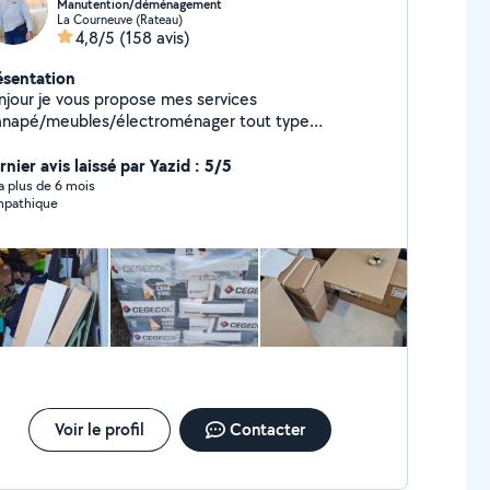
Manutention/déménagement
La Courneuve (Rateau)
4,8/5
(158 avis)
ésentation
njour je vous propose mes services
anapé/meubles/électroménager tout type
it/cartons... Le bon coin)magasin ikea/confo/Leroy
rlin/point p/chantier/déménagement A votre
nier avis laissé par Yazid : 5/5
n 7/7 Confiance/rapidité/fiabilité en urgence
y a plus de 6 mois
pathique
/24
Voir le profil
Contacter