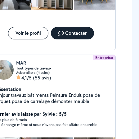
Voir le profil
Contacter
Entreprise
MAR
Tout types de travaux
Aubervilliers (Presles)
4,1/5
(55 avis)
ésentation
ur travaux bâtiments Peinture Enduit pose de
rquet pose de carrelage démonter meuble
nier avis laissé par Sylvie : 5/5
y a plus de 6 mois
 échange même si nous n’avons pas fait affaire ensemble