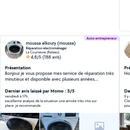
Auto-entrepreneur
moussa elkoury (moussa)
Réparation electroménager
La Courneuve (Rateau)
4,8/5
(188 avis)
Présentation
Pr
Bonjour je vous propose mes service de réparation très
Ho
minutieux et disponible avec plusieurs années
d'expérience à un prix très raisonnable Merci de
m'appeler directement en cas de hors périmètre
Dernier avis laissé par Momo : 5/5
De
vendredi à 17h
Il 
excellente analyse de la situation une arrivée très vite sur
Cle
place. je recommande.
pou
ave
pou