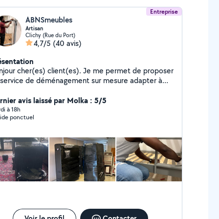
Entreprise
ABNSmeubles
Artisan
Clichy (Rue du Port)
4,7/5
(40 avis)
ésentation
njour cher(es) client(es). Je me permet de proposer
 service de déménagement sur mesure adapter à
tre besoin. Je dispose de véhicule et de matériel a
cessaire pour mener a bien et en toute sérénité vos
rnier avis laissé par Molka : 5/5
jets. Votre confiance est capital pour nous.
di à 18h
ide ponctuel
rdialement
Voir le profil
Contacter