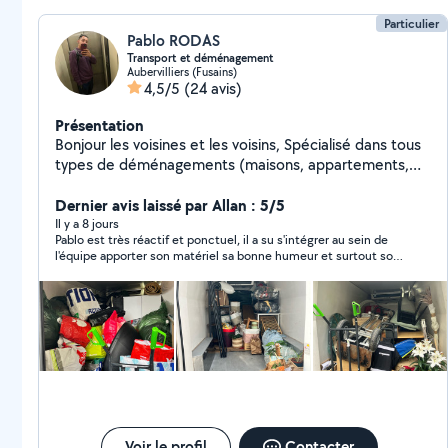
Particulier
Pablo RODAS
Transport et déménagement
Aubervilliers (Fusains)
4,5/5
(24 avis)
Présentation
Bonjour les voisines et les voisins, Spécialisé dans tous
types de déménagements (maisons, appartements,
bureaux), avec 4 ans d'expérience. Montage et
démontage de tous types de meubles. Je vous
Dernier avis laissé par Allan : 5/5
propose mes services Déménagements à Paris et en
Il y a 8 jours
Pablo est très réactif et ponctuel, il a su s'intégrer au sein de
dehors de Paris. Nous assurons également le transport
l'équipe apporter son matériel sa bonne humeur et surtout son
d'appareils électroniques et d'autres meubles de
travail minutieux. je le recontacterai assurément pour mes
maison, ainsi que le transport de scooters ou de
prochains déménagements sur Paris.
trottinettes. Je dispose d'une solide expérience dans
le secteur de la logistique, ainsi que dans le montage
et le démontage de meubles. Je suis équipé des outils
nécessaires pour effectuer un déménagement sans
trop d'effort physique. Un homme de confiance,
sérieux, responsable, respectueux et ponctuel. Un
travail propre et soigné.
Voir le profil
Contacter