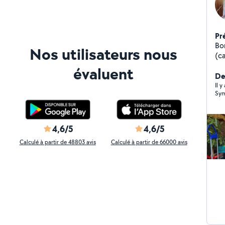
Pr
Bo
Nos utilisateurs nous
(c
/l
évaluent
Me
Der
dispositio
Il 
Sym
24
4,6/5
4,6/5
Calculé à partir de 48803 avis
Calculé à partir de 66000 avis