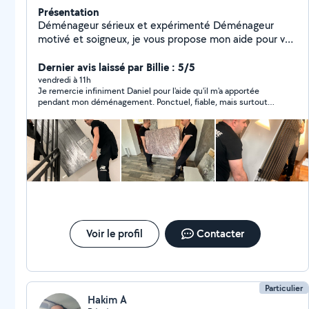
Présentation
Déménageur sérieux et expérimenté Déménageur
motivé et soigneux, je vous propose mon aide pour vos
déménagements, transports de meubles et débarras.
Habitué aux charges lourdes, je travaille avec méthode
Dernier avis laissé par Billie : 5/5
et respect de vos biens. Ponctuel, organisé et à
vendredi à 11h
Je remercie infiniment Daniel pour l'aide qu'il m'a apportée
l'écoute, je m'adapte à vos besoins pour un service
pendant mon déménagement. Ponctuel, fiable, mais surtout
efficace et sans stress. N'hésitez pas à me contacter,
très agréable avec une super énergie. Je recommande à 100 %.
je serai ravi de vous aider.
Voir le profil
Contacter
Particulier
Hakim A