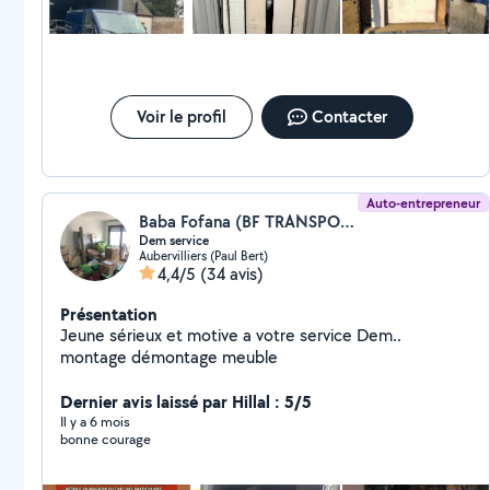
à me contacter si vous avez besoin d'un coup de main.
Sam
Voir le profil
Contacter
Auto-entrepreneur
Baba Fofana (BF TRANSPORT)
Dem service
Aubervilliers (Paul Bert)
4,4/5
(34 avis)
Présentation
Jeune sérieux et motive a votre service Dem..
montage démontage meuble
Dernier avis laissé par Hillal : 5/5
Il y a 6 mois
bonne courage