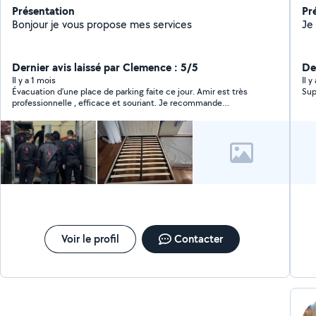
Présentation
Pr
Bonjour je vous propose mes services
Dernier avis laissé par Clemence : 5/5
Der
Il y a 1 mois
Il y
Évacuation d’une place de parking faite ce jour. Amir est très
Sup
professionnelle , efficace et souriant. Je recommande
vivement
Voir le profil
Contacter