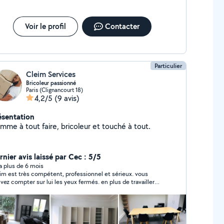
Voir le profil
Contacter
Particulier
Cleim Services
Bricoleur passionné
Paris (Clignancourt 18)
4,2/5
(9 avis)
ésentation
mme à tout faire, bricoleur et touché à tout.
rnier avis laissé par Cec : 5/5
y a plus de 6 mois
im est très compétent, professionnel et sérieux. vous
vez compter sur lui les yeux fermés. en plus de travailler
c intelligence il est attentionné et gentil. vraiment bravo
r le déménagement et un grand merci