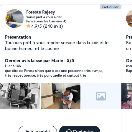
Particulier
Foreste Rajesy
Voisin prêt à vous aider
Paris (Grandes Carrieres 4)
4,9/5
(240 avis)
Présentation
Pr
Toujours prêt à vous rendre service dans la joie et le
Bo
bonne humeur et le sourire
un
vo
Dernier avis laissé par Marie : 5/5
né
De
pro
Hier à 14h
mar
que dire de Forest sinon que c est une personne très sympa,
Rap
Co
très respectueuse, très ponctuelle et surtout très
professionnelle.lui et son collègue ont réalisé la livraison de
mes meubles en 3heures et dans une très bonne ambiance et
avec un très grand soin je le recommande vivement.Faites lui
confiance il s' occupé de tout et niveau tarif il est très
compétitifs Mille mercis encore à Forest et son collègue
Voir le profil
Contacter