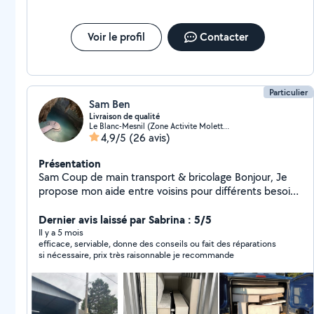
Voir le profil
Contacter
Particulier
Sam Ben
Livraison de qualité
Le Blanc-Mesnil (Zone Activite Molette)
4,9/5
(26 avis)
Présentation
Sam Coup de main transport & bricolage Bonjour, Je
propose mon aide entre voisins pour différents besoins
du quotidien. Coup de main pour porter ou déplacer
des meubles Aide lors de déménagement Transport
Dernier avis laissé par Sabrina : 5/5
d'objets ou colis Récupération d'achats (IKEA,
Il y a 5 mois
efficace, serviable, donne des conseils ou fait des réparations
Leboncoin, magasins) Petit bricolage et montage
si nécessaire, prix très raisonnable je recommande
simple Je suis quelqu'un de sérieux, ponctuel et
soigneux, qui aime rendre service et aider les
personnes qui en ont besoin. Disponible selon les
besoins, principalement en Île-de-France. N'hésitez pas