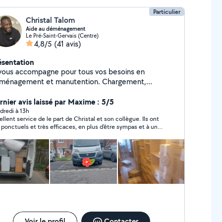
Particulier
Christal Talom
Aide au déménagement
Le Pré-Saint-Gervais (Centre)
4,8/5
(41 avis)
ésentation
 vous accompagne pour tous vos besoins en
ménagement et manutention. Chargement,
chargement, déplacement de meubles, objets
rds ou fragiles : je travaille avec soin, efficacité et
rnier avis laissé par Maxime : 5/5
 de vos biens. Organisé, dynamique et toujours
dredi à 13h
ellent service de le part de Christal et son collègue. Ils ont
l'écoute, je m'adapte à vos contraintes pour un
 ponctuels et très efficaces, en plus d'être sympas et à un
ménagement rapide et sans stress. Votre
s bon tarif. Je recommande vivement
isfaction est ma priorité !
Voir le profil
Contacter