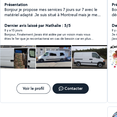
Présentation
Pr
Bonjour je propose mes services 7 jours sur 7 avec le
Bonjour, Avec plu
matériel adapté .Je suis situé à Montreuil mais je me
dé
déplace dans toute la France si besoin. Merci d'avance
rap
pour ceux qui m'accorderont leurs confiance.
Dernier avis laissé par Nathalie : 5/5
pou
Der
sui
Il y a 15 jours
Il 
Bonjour, Finalement j'avais été aidée par un voisin mais vous
Je 
met
êtes le 1er que je recontacterai en cas de besoin car en plus
j'a
m'
d'un échange très professionnel et sympathique vous proposez
com
di
des prix très intéressants. Nathalie
avis
votre
des
Voir le profil
Contacter