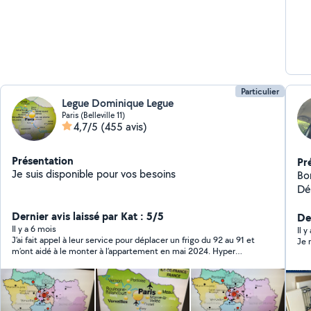
confirmation. Br
tou
KB
Particulier
Legue Dominique Legue
Paris (Belleville 11)
4,7/5
(455 avis)
Présentation
Pr
Je suis disponible pour vos besoins
Bo
Dé
pr
Dernier avis laissé par Kat : 5/5
mo
De
Il y a 6 mois
mai
Il y
J’ai fait appel à leur service pour déplacer un frigo du 92 au 91 et
Je 
attractif Devis gr
m’ont aidé à le monter à l’appartement en mai 2024. Hyper
sympa et réactif je recommande !