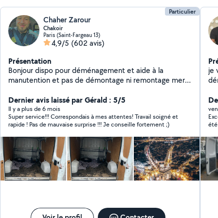
Particulier
Chaher Zarour
Chakoir
Paris (Saint-Fargeau 13)
4,9/5
(602 avis)
Présentation
Pr
Bonjour dispo pour déménagement et aide à la
je
manutention et pas de démontage ni remontage merci
dé
0623.60..02.74
dé
Dernier avis laissé par Gérald : 5/5
lou
De
respect
Il y a plus de 6 mois
ven
Super service!!! Correspondais à mes attentes! Travail soigné et
Exc
à 
rapide ! Pas de mauvaise surprise !!! Je conseille fortement ;)
été
dé
trè
sat
Voir le profil
Contacter