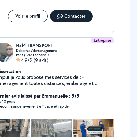
ef, je n'ai pas du tout envie de re déménager là
t de suite, mais s'il fallait recommencer, je re ferais appel à
H
Voir le profil
Contacter
Entreprise
HSM TRANSPORT
Débarras /déménagement
Paris (Pere Lachaise 7)
4,9/5
(9 avis)
ésentation
njour je vous propose mes services de : -
ménagement toutes distances, emballage et
otection des biens/démontage /remontage du
bilier. - débarras complet
rnier avis laissé par Emmanuelle : 5/5
son/garage/cave/grenier/ grange ect... -Prix
 a 10 jours
recommande vivement,efficace et rapide
atuit N'hésiter pas a me contacté sur
mon numéro svp. Disponible 24/24, à bientôt