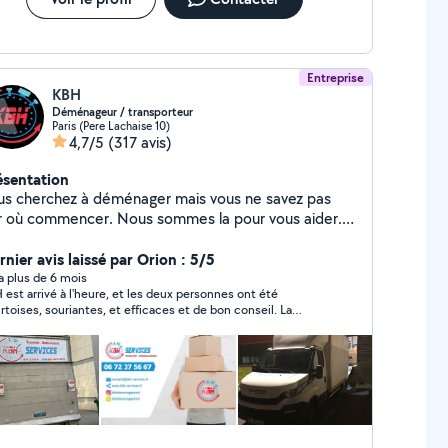
Entreprise
KBH
Déménageur / transporteur
Paris (Pere Lachaise 10)
4,7/5
(317 avis)
ésentation
us cherchez à déménager mais vous ne savez pas
r où commencer. Nous sommes la pour vous aider.
r Paris ou en région parisienne, que vous déménagiez
 France et pays frontalier, le choix d'un déménageur
rnier avis laissé par Orion : 5/5
rtifier qualité est de première importance.
y a plus de 6 mois
 est arrivé à l'heure, et les deux personnes ont été
rtoises, souriantes, et efficaces et de bon conseil. La
artition de mes affaires dans le camion a été optimisée
faitement pour que rien ne bouge, et le chauffeur a conduit
c la plus grande prudence pour éviter tout freinage brusque.
y a eu un petit souci avec le hayon du camion, mais l'équipe a
édiatement appelé un réparateur et commencé à charger
attendant, si bien que j'ai déménagé en 2h30, et rien n'a été
ui a pris en charge ma demande a
es de