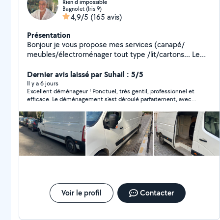
Rien d impossible
Bagnolet (Iris 9)
4,9/5
(165 avis)
Présentation
Bonjour je vous propose mes services (canapé/
meubles/électroménager tout type /lit/cartons... Le
bon coin)magasin ikea/confo/Leroy Merlin/point p/
chantier/déménagement A votre disposition 7/7
Dernier avis laissé par Suhail : 5/5
Confiance/rapidité/fiabilité. Tel zéro six. Dix . Cinquante
Il y a 6 jours
Excellent déménageur ! Ponctuel, très gentil, professionnel et
sept . Quarante cinq .quarante deux.
efficace. Le déménagement s’est déroulé parfaitement, avec
beaucoup de soin et de sérieux. Tout s’est très bien passé.
Personne de confiance que je recommande les yeux fermés.
Encore merci pour votre excellent travail !
Voir le profil
Contacter