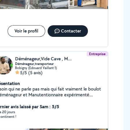
Voir le profil
Contacter
Entreprise
Déménageur,Vide Cave , Manutention
Déménageur,transporteur
Bobigny (Edouard Vaillant 1)
5/5
(5 avis)
ésentation
oin qui ne parle pas mais qui fait vraiment le boulot
geur et Manutentionnaire expérimenté
ponible 24/24 je prend en charge vos besoin de A à
hargement , déchargements Sans perte de temps
rnier avis laissé par Sam : 5/5
auvaise surprise. - fiable - rapide - Equipé Que ce
 a 20 jours
continent !
it un petit volume ou un déménagement complet je
dapte et j'assure.