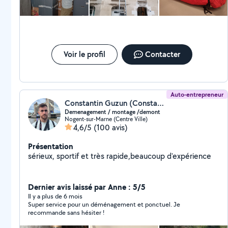
sérieux ont vraiment fait toute la différence. C’est rare de
tomber sur une équipe aussi impliquée et bienveillante. Je n’ai
rien d’autre à ajouter si ce n’est que je vous recommande
vivement +++ les yeux fermés ! Encore mille mercis 🙏✨
Voir le profil
Contacter
Auto-entrepreneur
Constantin Guzun (Constantin Guzun)
Demenagement / montage /demont
Nogent-sur-Marne (Centre Ville)
4,6/5
(100 avis)
Présentation
sérieux, sportif et très rapide,beaucoup d'expérience
Dernier avis laissé par Anne : 5/5
Il y a plus de 6 mois
Super service pour un déménagement et ponctuel. Je
recommande sans hésiter !