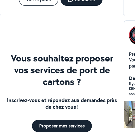
Pr
Vous souhaitez proposer
Vo
pa
vos services de port de
Su
en
De
cartons ?
ce
Il 
KBH
cou
rép
Inscrivez-vous et répondez aux demandes près
par
de chez vous !
ave
Il 
imm
en 
Proposer mes services
abîmé. A l'écrit, la personne q
été claire, précise, et a envoyé plusieurs messag