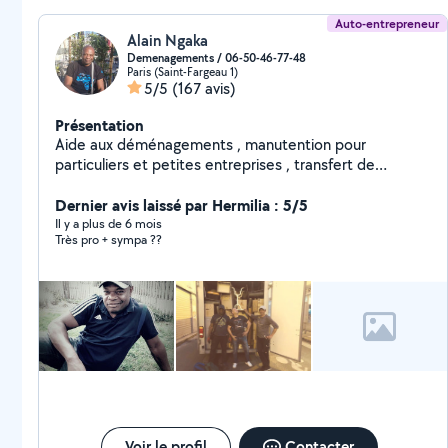
Auto-entrepreneur
Alain Ngaka
Demenagements / 06-50-46-77-48
Paris (Saint-Fargeau 1)
5/5
(167 avis)
Présentation
Aide aux déménagements , manutention pour
particuliers et petites entreprises , transfert de
bureaux sur Paris et banlieue. MISE EN CARTONS et
PROTECTION DES MEUBLES demontage et remontage
Dernier avis laissé par Hermilia : 5/5
de meubles. travail serieux , efficace. 25 ans d
Il y a plus de 6 mois
Très pro + sympa ??
'experience Je peux me deplacer a domicile pour devis.
contactez moi directement sur sms ou appel
O650467748 même tôt le matin ou tard le soir svp,
merci.
Voir le profil
Contacter