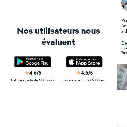
Pr
Bo
Nos utilisateurs nous
ai
él
évaluent
Liv
Der
mar
Trè
4,6/5
4,6/5
Calculé à partir de 48803 avis
Calculé à partir de 66000 avis