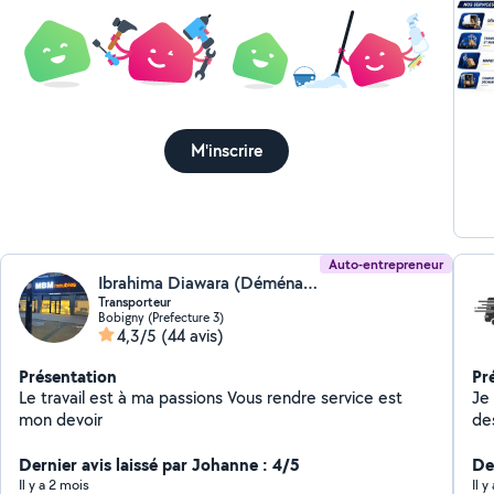
M'inscrire
Auto-entrepreneur
Ibrahima Diawara (Déménagement company)
Transporteur
Bobigny (Prefecture 3)
4,3/5
(44 avis)
Présentation
Pr
Le travail est à ma passions Vous rendre service est
Je
mon devoir
de
Dernier avis laissé par Johanne : 4/5
Der
Il y a 2 mois
Il 