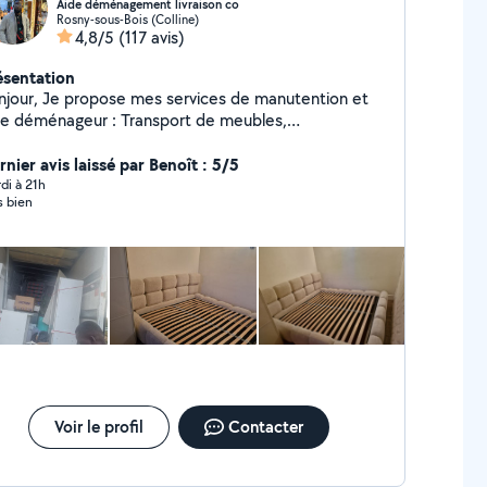
Aide déménagement livraison co
Rosny-sous-Bois (Colline)
4,8/5
(117 avis)
ésentation
njour, Je propose mes services de manutention et
de déménageur : Transport de meubles,
ectroménager,chargement et aide au déchargement.
raison 6.33.68.90.30 livraison
nier avis laissé par Benoît : 5/5
di à 21h
s bien
Voir le profil
Contacter