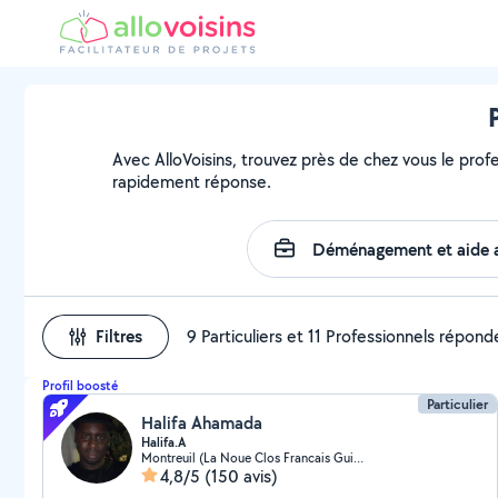
Avec AlloVoisins, trouvez près de chez vous le prof
rapidement réponse.
Filtres
9 Particuliers et 11 Professionnels répond
Profil boosté
Particulier
Halifa Ahamada
Halifa.A
Montreuil (La Noue Clos Francais Guilands 4)
4,8/5
(150 avis)