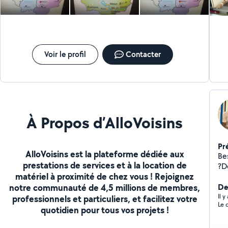
Voir le profil
Contacter
À Propos d’AlloVoisins
Pr
AlloVoisins est la plateforme dédiée aux
Bes
prestations de services et à la location de
?Déména
matériel à proximité de chez vous ! Rejoignez
dis
notre communauté de 4,5 millions de membres,
Z: c
De
ni m
Il y
professionnels et particuliers, et facilitez votre
Le 
so
quotidien pour tous vos projets !
m'a