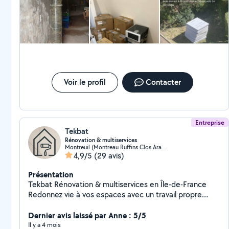
Voir le profil
Contacter
Entreprise
Tekbat
Rénovation & multiservices
Montreuil (Montreau Ruffins Clos Arachis 3)
4,9/5
(29 avis)
Présentation
Tekbat Rénovation & multiservices en Île-de-France
Redonnez vie à vos espaces avec un travail propre
soigné et rapide Nous transformons réparons et
améliorons vos logements et locaux avec sérieux et
Dernier avis laissé par Anne : 5/5
efficacité Intervention rapide en Île-de-France Devis
Il y a 4 mois