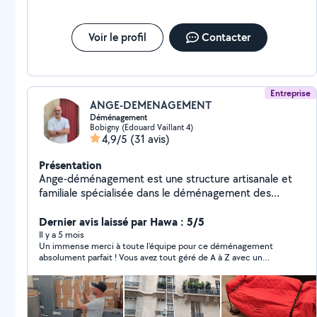
Voir le profil
Contacter
Entreprise
ANGE-DEMENAGEMENT
Déménagement
Bobigny (Edouard Vaillant 4)
4,9/5
(31 avis)
Présentation
Ange-déménagement est une structure artisanale et
familiale spécialisée dans le déménagement des
particuliers. Elle possède tous les moyens nécessaires
pour réaliser ces activités de manière professionnelle.
Dernier avis laissé par Hawa : 5/5
Son point fort c'est le traitement particulier de toute
Il y a 5 mois
Un immense merci à toute l’équipe pour ce déménagement
demande de déménagement.
absolument parfait ! Vous avez tout géré de A à Z avec un
professionnalisme remarquable. Pas une seule plainte, pas un
seul moment de stress, toujours le sourire et une efficacité
impressionnante. Grâce à vous, ce déménagement s’est fait
sans charge mentale, sans pression, et dans une ambiance
sereine et agréable. Votre organisation, votre énergie et votre