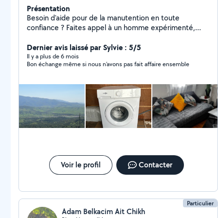
Présentation
Besoin d'aide pour de la manutention en toute
confiance ? Faites appel à un homme expérimenté,
fiable et à l'écoute. Je prends en charge votre mobilier
avec sérieux, efficacité et soin. Objets fragiles,
Dernier avis laissé par Sylvie : 5/5
meubles lourds je m'occupe de tout. Respect des
Il y a plus de 6 mois
Bon échange même si nous n’avons pas fait affaire ensemble
délais, matériel adapté, service personnalisé : votre
tranquillité est ma priorité.
Voir le profil
Contacter
Particulier
Adam Belkacim Ait Chikh