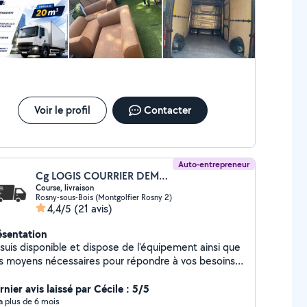
Voir le profil
Contacter
Auto-entrepreneur
Cg LOGIS COURRIER DEMEGS (bfdbgvdfn)
Course, livraison
Rosny-sous-Bois (Montgolfier Rosny 2)
4,4/5
(21 avis)
ésentation
 suis disponible et dispose de l'équipement ainsi que
s moyens nécessaires pour répondre à vos besoins
spécifiques. N'hésitez pas à me
nier avis laissé par Cécile : 5/5
y a plus de 6 mois