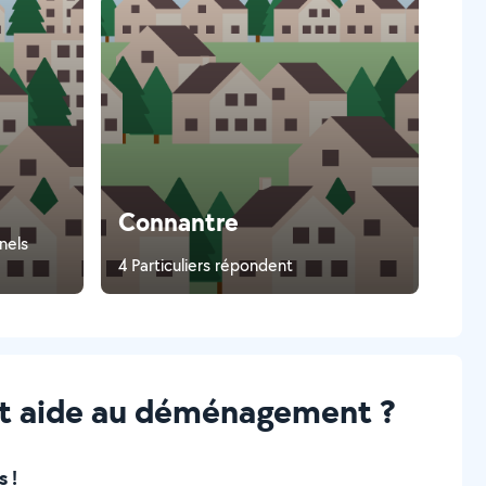
Connantre
nnels
4 Particuliers répondent
et aide au déménagement ?
 !