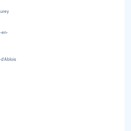
Lurey
-en-
d'Ablois