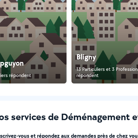
Bligny
pguyon
13 Particuliers et 3 Professio
liers répondent
répondent
vos services de Déménagement 
nscrivez-vous et répondez aux demandes près de chez vous