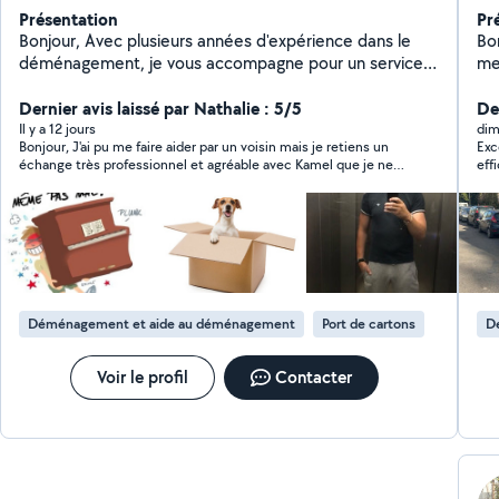
Présentation
Pr
Bonjour, Avec plusieurs années d'expérience dans le
Bo
déménagement, je vous accompagne pour un service
me
rapide, soigné et en toute sécurité. Je suis reconnu
bo
pour mon sérieux, ma ponctualité et ma motivation. je
Dernier avis laissé par Nathalie : 5/5
ch
Der
suis disponible quand vous voulez,y'a plus qu'à se
Confia
Il y a 12 jours
dim
Bonjour, J'ai pu me faire aider par un voisin mais je retiens un
Exc
mettre d'accord sur le jour et l'horaire, n'hésitez pas à
se
échange très professionnel et agréable avec Kamel que je ne
eff
m'appeler ou à m'envoyer un message sur ma ligne
manquerai pas de recontacter si besoin. Nathalie
beauco
direct si je mets un peu trop de temps à répondre à
Per
votre demande sur AlloVoisins, pour un devis gratuit ou
Enc
des conseilles ce sera un plaisir pour moi de vous
répondre..06-21-92-54-27 Kamel.
Déménagement et aide au déménagement
Port de cartons
D
Voir le profil
Contacter