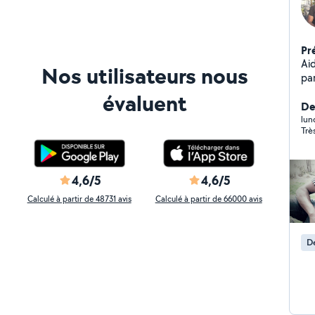
Pr
Ai
Nos utilisateurs nous
par
bu
évaluent
PR
De
de 
lun
Trè
'e
co
O650467748
me
4,6/5
4,6/5
Calculé à partir de 48731 avis
Calculé à partir de 66000 avis
D