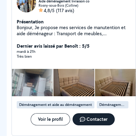
Aide déménagement livraison co
Rosny-sous-Bois (Colline)
4,8/5
(117 avis)
Présentation
Bonjour, Je propose mes services de manutention et
aide déménageur : Transport de meubles,
électroménager,chargement et aide au déchargement.
Livraison 6.33.68.90.30 livraison
Dernier avis laissé par Benoît : 5/5
mardi à 21h
Très bien
Déménagement et aide au déménagement
Déménagement de maison
Voir le profil
Contacter