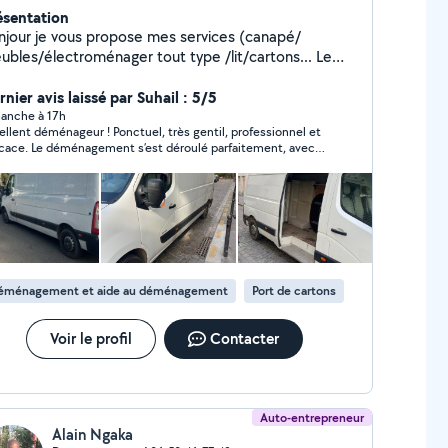
ésentation
njour je vous propose mes services (canapé/
ubles/électroménager tout type /lit/cartons... Le
n coin)magasin ikea/confo/Leroy Merlin/point p/
antier/déménagement A votre disposition 7/7
nier avis laissé par Suhail : 5/5
nce/rapidité/fiabilité. Tel zéro six. Dix . Cinquante
anche à 17h
ellent déménageur ! Ponctuel, très gentil, professionnel et
pt . Quarante cinq .quarante deux.
icace. Le déménagement s’est déroulé parfaitement, avec
up de soin et de sérieux. Tout s’est très bien passé.
sonne de confiance que je recommande les yeux fermés.
ore merci pour votre excellent travail !
éménagement et aide au déménagement
Port de cartons
Voir le profil
Contacter
Auto-entrepreneur
Alain Ngaka