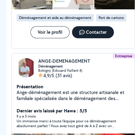
Déménagement et aide au déménagement
Port de cartons
Voir le profil
Contacter
Entreprise
ANGE-DEMENAGEMENT
Déménagement
Bobigny (Edouard Vaillant 4)
4,9/5
(31 avis)
Présentation
Ange-déménagement est une structure artisanale et
familiale spécialisée dans le déménagement des
particuliers. Elle possède tous les moyens nécessaires
pour réaliser ces activités de manière professionnelle.
Dernier avis laissé par Hawa : 5/5
Son point fort c'est le traitement particulier de toute
Il y a 5 mois
Un immense merci à toute l’équipe pour ce déménagement
demande de déménagement.
absolument parfait ! Vous avez tout géré de A à Z avec un
professionnalisme remarquable. Pas une seule plainte, pas un