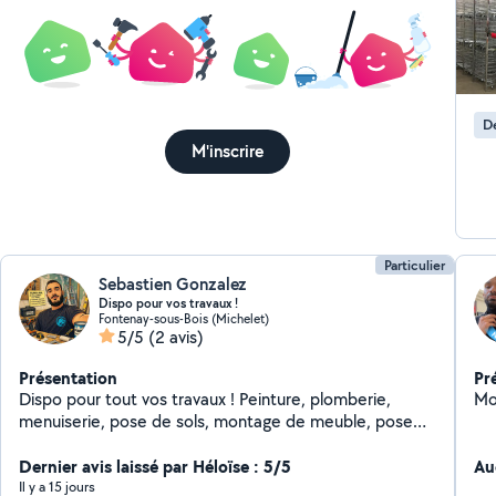
D
M'inscrire
Particulier
Sebastien Gonzalez
Dispo pour vos travaux !
Fontenay-sous-Bois (Michelet)
5/5
(2 avis)
Présentation
Pr
Dispo pour tout vos travaux ! Peinture, plomberie,
Mo
menuiserie, pose de sols, montage de meuble, pose
de cuisine, ect
Dernier avis laissé par Héloïse : 5/5
Au
Il y a 15 jours