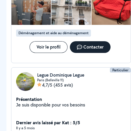
seul moment de stress, toujours le sourire et une efficacité
impressionnante. Grâce à vous, ce déménagement s’est fait
sans charge mentale, sans pression, et dans une ambiance
sereine et agréable. Votre organisation, votre énergie et votre
sérieux ont vraiment fait toute la différence. C’est rare de
tomber sur une équipe aussi impliquée et bienveillante. Je n’ai
rien d’autre à ajouter si ce n’est que je vous recommande
Déménagement et aide au déménagement
vivement +++ les yeux fermés ! Encore mille mercis 🙏✨
Voir le profil
Contacter
Particulier
Legue Dominique Legue
Paris (Belleville 11)
4,7/5
(455 avis)
Présentation
Je suis disponible pour vos besoins
Dernier avis laissé par Kat : 5/5
Il y a 5 mois