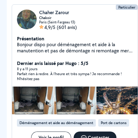
Particulier
Chaher Zarour
Chakoir
Paris (Saint-Fargeau 13)
4,9/5
(601 avis)
Présentation
Bonjour dispo pour déménagement et aide à la
manutention et pas de démontage ni remontage merci
0623.60..02.74
Dernier avis laissé par Hugo : 5/5
Il y a 11 jours
Parfait rien à redire. À l’heure et très sympa ! Je recommande !
N’hésitez pas
Déménagement et aide au déménagement
Port de cartons
Voir le profil
Contacter