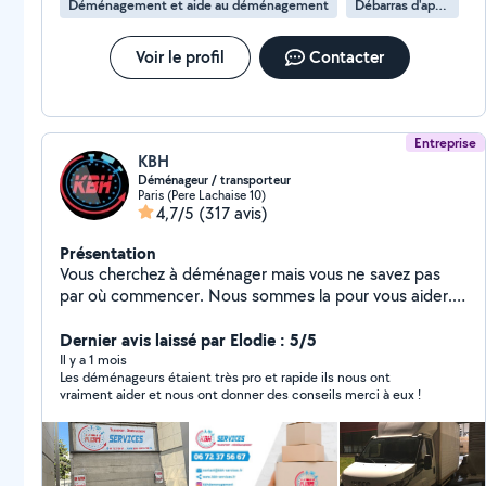
Déménagement et aide au déménagement
Débarras d'appartement
Voir le profil
Contacter
Entreprise
KBH
Déménageur / transporteur
Paris (Pere Lachaise 10)
4,7/5
(317 avis)
Présentation
Vous cherchez à déménager mais vous ne savez pas
par où commencer. Nous sommes la pour vous aider.
Sur Paris ou en région parisienne, que vous déménagiez
en France et pays frontalier, le choix d'un déménageur
Dernier avis laissé par Elodie : 5/5
certifier qualité est de première importance.
Il y a 1 mois
Les déménageurs étaient très pro et rapide ils nous ont
vraiment aider et nous ont donner des conseils merci à eux !