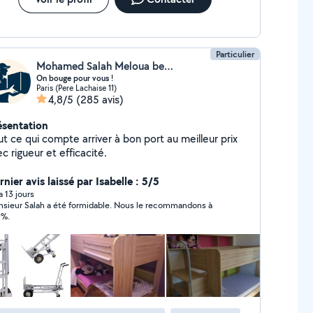
Particulier
Mohamed Salah Meloua benzaba
On bouge pour vous !
Paris (Pere Lachaise 11)
4,8/5
(285 avis)
ésentation
t ce qui compte arriver à bon port au meilleur prix
c rigueur et efficacité.
nier avis laissé par Isabelle : 5/5
 a 13 jours
sieur Salah a été formidable. Nous le recommandons à
0%.