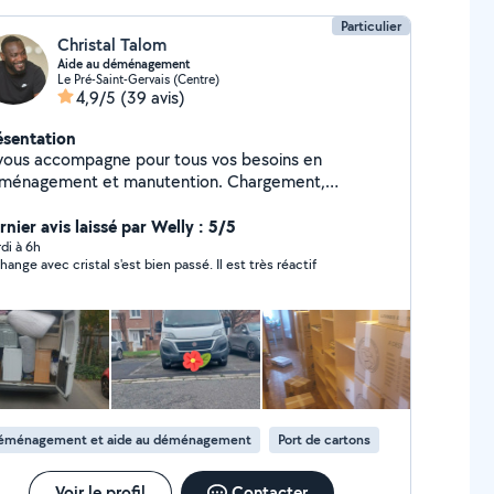
Particulier
Christal Talom
Aide au déménagement
Le Pré-Saint-Gervais (Centre)
4,9/5
(39 avis)
ésentation
 vous accompagne pour tous vos besoins en
ménagement et manutention. Chargement,
chargement, déplacement de meubles, objets
rds ou fragiles : je travaille avec soin, efficacité et
nier avis laissé par Welly : 5/5
 de vos biens. Organisé, dynamique et toujours
di à 6h
change avec cristal s'est bien passé. Il est très réactif
l'écoute, je m'adapte à vos contraintes pour un
ménagement rapide et sans stress. Votre
isfaction est ma priorité !
éménagement et aide au déménagement
Port de cartons
Voir le profil
Contacter