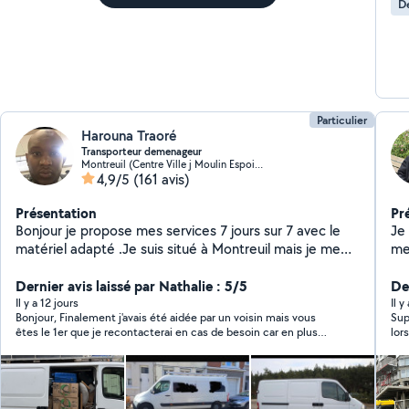
D
Particulier
Harouna Traoré
Transporteur demenageur
Montreuil (Centre Ville j Moulin Espoir 2)
4,9/5
(161 avis)
Présentation
Pr
Bonjour je propose mes services 7 jours sur 7 avec le
Je
matériel adapté .Je suis situé à Montreuil mais je me
me 
déplace dans toute la France si besoin. Merci d'avance
pour ceux qui m'accorderont leurs confiance.
Dernier avis laissé par Nathalie : 5/5
De
Il y a 12 jours
Il 
Bonjour, Finalement j'avais été aidée par un voisin mais vous
Sup
êtes le 1er que je recontacterai en cas de besoin car en plus
lor
d'un échange très professionnel et sympathique vous proposez
des prix très intéressants. Nathalie