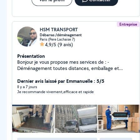
Entreprise
HSM TRANSPORT
Débarras /déménagement
Paris (Pere Lachaise 7)
4,9/5
(9 avis)
Présentation
Bonjour je vous propose mes services de : -
Déménagement toutes distances, emballage et
protection des biens/démontage /remontage du
mobilier. - débarras complet
Dernier avis laissé par Emmanuelle : 5/5
maison/garage/cave/grenier/ grange ect... -Prix
Il y a 7 jours
Je recommande vivement,efficace et rapide
attractif Devis gratuit N'hésiter pas a me contacté sur
mon numéro svp. Disponible 24/24, à bientôt