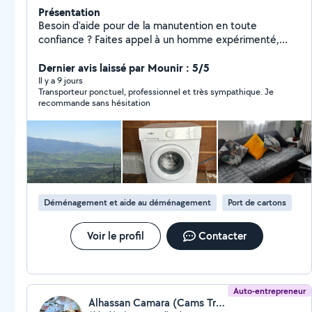
Présentation
Besoin d'aide pour de la manutention en toute
confiance ? Faites appel à un homme expérimenté,
fiable et à l'écoute. Je prends en charge votre mobilier
avec sérieux, efficacité et soin. Objets fragiles,
Dernier avis laissé par Mounir : 5/5
meubles lourds je m'occupe de tout. Respect des
Il y a 9 jours
Transporteur ponctuel, professionnel et très sympathique. Je
délais, matériel adapté, service personnalisé : votre
recommande sans hésitation
tranquillité est ma priorité.
Déménagement et aide au déménagement
Port de cartons
Voir le profil
Contacter
Auto-entrepreneur
Alhassan Camara (Cams Transport)