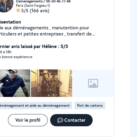
Demenagements / 06-50-46-77-48
Paris (Saint-Fargeau 1)
5/5
(166 avis)
ésentation
de aux déménagements , manutention pour
ticuliers et petites entreprises , transfert de
reaux sur Paris et banlieue. MISE EN CARTONS et
OTECTION DES MEUBLES demontage et remontage
rnier avis laissé par Hélène : 5/5
meubles. travail serieux , efficace. 25 ans d
di à 18h
s bonne expérience
xperience Je peux me deplacer a domicile pour devis.
ntactez moi directement sur sms ou appel
 même tôt le matin ou tard le soir svp,
rci.
éménagement et aide au déménagement
Port de cartons
Voir le profil
Contacter