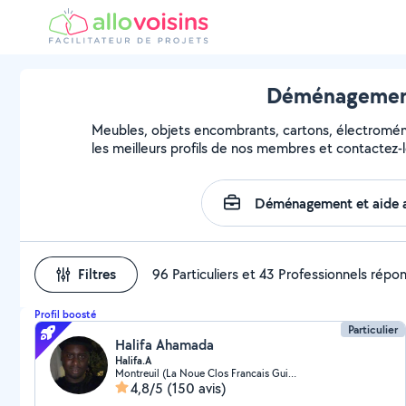
Déménagement 
Meubles, objets encombrants, cartons, électroména
les meilleurs profils de nos membres et contactez-l
Filtres
96 Particuliers et 43 Professionnels répo
Profil boosté
Particulier
Halifa Ahamada
Halifa.A
Montreuil (La Noue Clos Francais Guilands 4)
4,8/5
(150 avis)