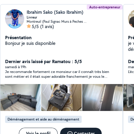
Auto-entrepreneur
Ibrahim Sako (Sako Ibrahim)
Livreur
Montreuil (Paul Signac Murs à Peches 4)
5/5
(1 avis)
Présentation
Pr
Bonjour je suis disponible
je
dé
dé
Dernier avis laissé par Ramatou : 5/5
lou
Der
respect
samedi à 19h
mar
Je recommande fortement ce monsieur car il connaît très bien
L'é
à 
sont métier et il était super adorable franchement je vous le
dé
recommande Merci encore
sat
Déménagement et aide au déménagement
D
Voir le profil
Contacter