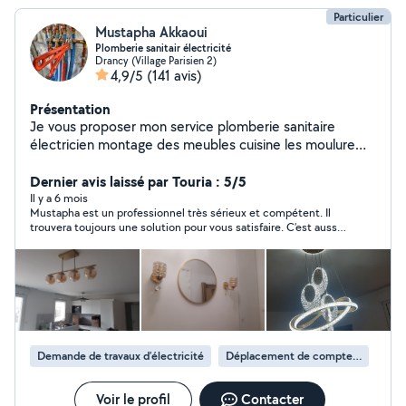
Particulier
Mustapha Akkaoui
Plomberie sanitair électricité
Drancy (Village Parisien 2)
4,9/5
(141 avis)
Présentation
Je vous proposer mon service plomberie sanitaire
électricien montage des meubles cuisine les moulure
décoration de télé petite travaux..........
Dernier avis laissé par Touria : 5/5
Il y a 6 mois
Mustapha est un professionnel très sérieux et compétent. Il
trouvera toujours une solution pour vous satisfaire. C’est aussi
une personne très sympathique . Je le recommande fortement
Demande de travaux d’électricité
Déplacement de compteur électrique
Voir le profil
Contacter