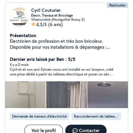
Particulier
Cyril Couturier
Électr, Travaux et Bricolage
Villemomble (Montgolfier Rosny 2)
4,3/5
(6 avis)
Présentation
Électricien de profession et très bon bricoleur.
Disponible pour vos installations & dépannages :
Plomberie, Bricolage & Électricité : Sanitaires,
baignoires, douches & WC. Eclairage, prises et
Dernier avis laissé par Ben : 5/5
raccordements, barrières automatiques, cameras de
Il y a 2 mois
Cyril et et son ami Sylvain nous ont installé un wc broyeur, créé
surveillance & systèmes d'alarme. Disponibilités
une prise dédié à partir du tableau électrique et poser un sèche
modulables facilement. Je suis joignable 7j/7, de jour
serviette électrique. Ils ont été très professionnel et avaient à
comme de nuit.
cœur notre satisfaction. Nous les remercions et n’hésiterons
pas à les contacter pour d’autres travaux éventuels.
Demande de travaux d’électricité
Raccordement de tableau électrique
Voir le profil
Contacter