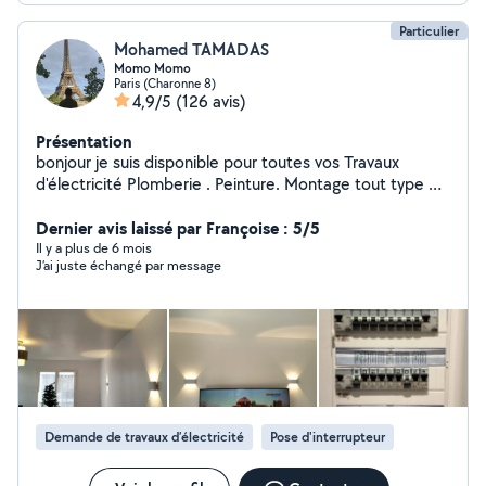
Particulier
Mohamed TAMADAS
Momo Momo
Paris (Charonne 8)
4,9/5
(126 avis)
Présentation
bonjour je suis disponible pour toutes vos Travaux
d'électricité Plomberie . Peinture. Montage tout type de
meuble Cuisine équipée Une personne sérieuse et
dynamique
Dernier avis laissé par Françoise : 5/5
Il y a plus de 6 mois
J’ai juste échangé par message
Demande de travaux d’électricité
Pose d'interrupteur