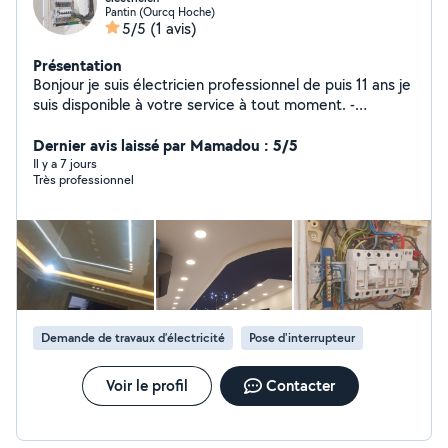
Pantin (Ourcq Hoche)
5/5
(1 avis)
Présentation
Bonjour je suis électricien professionnel de puis 11 ans je
suis disponible à votre service à tout moment. -
Installation et chargement des Prises, intripteur,
éclairage ,disgoncteur,câbles, boîte et tableau
Dernier avis laissé par Mamadou : 5/5
électrique. -Détection des panne et réparation.
Il y a 7 jours
Très professionnel
Demande de travaux d’électricité
Pose d'interrupteur
Voir le profil
Contacter