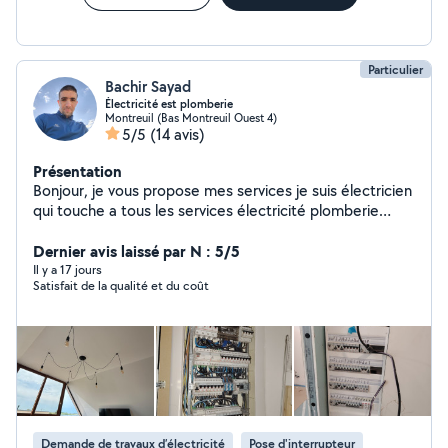
fiable pour une panne, une réparation ou une installation
? Je suis disponible tout de suite n'hésitez pas à
m'appeler.
Particulier
Bachir Sayad
Électricité est plomberie
Montreuil (Bas Montreuil Ouest 4)
5/5
(14 avis)
Présentation
Bonjour, je vous propose mes services je suis électricien
qui touche a tous les services électricité plomberie
montage de meuble ...... instalation de climatiseur
instalation ventilateur chengement de tableau
Dernier avis laissé par N : 5/5
electrique prise interupteur reparation fuit d'eau
Il y a 17 jours
Satisfait de la qualité et du coût
chengement metigeur robineterie zero siix zero neuf
zero neuf zero trois soiscante douze a la fin ya des
message que je peut pas repondre sur l'apli N'hister pas
à me contacter directement professionnel ,serieux,
attentif
Demande de travaux d’électricité
Pose d'interrupteur