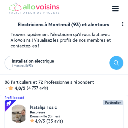
Electriciens à Montreuil (93) et alentours
Trouvez rapidement l'électricien qu'il vous faut avec
AlloVoisins ! Visualisez les profils de nos membres et
contactez-les !
Installation électrique
Reche
à Montreuil (93)
86 Particuliers et 72 Professionnels répondent
-
4,8/5
(4 737 avis)
Profil boosté
Particulier
Natalija Tosic
Bricoleuse
Romainville (Ormes)
4,9/5
(35 avis)