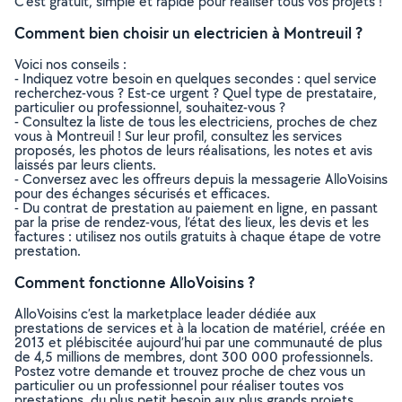
C’est gratuit, simple et rapide pour réaliser tous vos projets !
Comment bien choisir un electricien à Montreuil ?
Voici nos conseils :
- Indiquez votre besoin en quelques secondes : quel service
recherchez-vous ? Est-ce urgent ? Quel type de prestataire,
particulier ou professionnel, souhaitez-vous ?
- Consultez la liste de tous les electriciens, proches de chez
vous à Montreuil ! Sur leur profil, consultez les services
proposés, les photos de leurs réalisations, les notes et avis
laissés par leurs clients.
- Conversez avec les offreurs depuis la messagerie AlloVoisins
pour des échanges sécurisés et efficaces.
- Du contrat de prestation au paiement en ligne, en passant
par la prise de rendez-vous, l’état des lieux, les devis et les
factures : utilisez nos outils gratuits à chaque étape de votre
prestation.
Comment fonctionne AlloVoisins ?
AlloVoisins c’est la marketplace leader dédiée aux
prestations de services et à la location de matériel, créée en
2013 et plébiscitée aujourd’hui par une communauté de plus
de 4,5 millions de membres, dont 300 000 professionnels.
Postez votre demande et trouvez proche de chez vous un
particulier ou un professionnel pour réaliser toutes vos
prestations, du plus petit besoin aux plus grands projets,