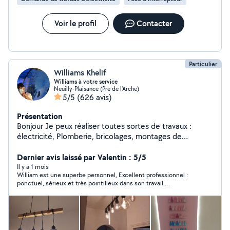
Voir le profil
Contacter
Particulier
Williams Khelif
Williams à votre service
Neuilly-Plaisance (Pre de l'Arche)
5/5
(626 avis)
Présentation
Bonjour Je peux réaliser toutes sortes de travaux :
électricité, Plomberie, bricolages, montages de
meubles, penderies sur mesure. Je fais un travail propre
et soigné. Zéro six,seize, Vingt six,dix sept, Quatre vingt
Dernier avis laissé par Valentin : 5/5
dix. Si vous me contactez directement par téléphone
Il y a 1 mois
William est une superbe personnel, Excellent professionnel :
laisser moi vos coordonnées. Merci. Williams allovoisins
ponctuel, sérieux et très pointilleux dans son travail.
Installation réalisée avec un grand souci du détail et une
qualité irréprochable. Merci pour votre professionnalisme