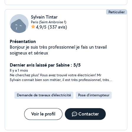
Particulier
Sylvain Tintar
Paris (Saint-Ambroise 1)
4,9/5
(337 avis)
Présentation
Bonjour je suis très professionnel je fais un travail
soigneux et sérieux
Dernier avis laissé par Sabine : 5/5
Il y a 1 mois
Ne cherchez plus! Vous avez trouvé votre électricien! Mr
Sylvain connait bien son métier, il est très professionnel, très
efficace, minutieux, extrêmement poli et respectueux. Il est
venu installer l'électroménager de ma cuisine (plaque, four,
machine), restant beaucoup plus longtemps que prévu (plus
Demande de travaux d’électricité
Pose d'interrupteur
de 3 h en pleine canicule!), pour réparer 'une fuite d'eau
imprévue! Il a également vérifié le fonctionnement de 2 prises.
Merci beaucoup Mr Sylvain. A bientôt. Mme Nizard.
Voir le profil
Contacter