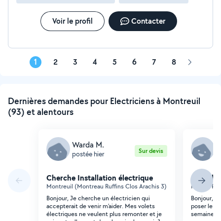
Voir le profil
Contacter
1
2
3
4
5
6
7
8
Page
suivante
Dernières demandes pour Electriciens à Montreuil
(93) et alentours
Warda M.
G
Sur devis
postée hier
p
Cherche Installation électrique
Cherche 
Montreuil (Montreau Ruffins Clos Arachis 3)
Neuilly-Pla
Bonjour, Je cherche un électricien qui
Bonjour, J
accepterait de venir m'aider. Mes volets
poser le po
électriques ne veulent plus remonter et je
semaine pr