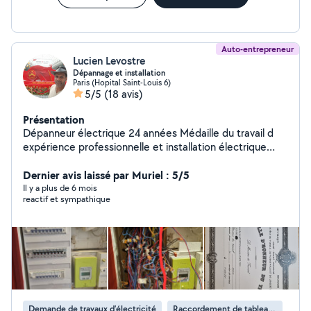
Auto-entrepreneur
Lucien Levostre
Dépannage et installation
Paris (Hopital Saint-Louis 6)
5/5
(18 avis)
Présentation
Dépanneur électrique 24 années Médaille du travail d
expérience professionnelle et installation électrique
recherche panne appartement maison pose de
luminaires prise de courant ext! Vérification de la terre
Dernier avis laissé par Muriel : 5/5
sur les prises de courant avec appareil de mesure
Il y a plus de 6 mois
reactif et sympathique
Remplacement de tableaux électriques 380volts
Remplacement de résistance de ballon électrique Pose
de contacteur heure creuse J/N 220 volt et 380 volt
Création de vmc wc et salle de bain Assurance
décennale Anglais lu écrit parlé Payment carte bleue ou
espèce
Demande de travaux d’électricité
Raccordement de tableau électrique