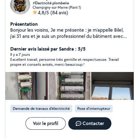
⚡Électricité plomberie
Champigny-sur-Marne (Plant 1)
4,8/5
(84 avis)
Présentation
Bonjour les voisins, Je me présente : je m'appelle Bilel,
j'ai 31 ans et je suis un professionnel du bâtiment avec
un diplôme BTS. Je maîtrise plusieurs corps d'état et je
peux intervenir dans tous types de travaux liés aux
Dernier avis laissé par Sandra : 5/5
systèmes du bâtiment (électricité, plomberie,parquet
Il y a 7 jours
Excellent travail, personne très gentille et respectueuse. Travail
,carrelage, etc.). Je suis sérieux, ponctuel et à votre
propre et conseils avisés, merci beaucoup !
service pour tous vos besoins de rénovation ou de
réparation. N'hésitez pas à me contacter si vous avez
des travaux à réaliser, même petits. Cordialement, Bilel
Services
Demande de travaux d’électricité
Pose d'interrupteur
Voir le profil
Contacter