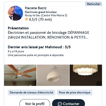
Particulier
Hacene Baziz
Electricien grand bricoleur
Noisy-le-Sec (Centre Ville Mairie 3)
4,5/5
(70 avis)
Présentation
Électricien et passionné de bricolage DÉPANNAGE
24H/24 INSTALLATION, RÉNOVATION & PETITS
TRAVAUX diplômé avec plus de 15 ans d'expérience
dans l'électricité bâtiment, tertiaire et industriel.
Dernier avis laissé par Mahmoud : 5/5
Disponible immédiatement 7j/7 Dépannage d'urgence
Il y a 14 jours
Une personne polie et prompte à répondre
24h/24 ________________________________________ Prestations
proposées : Dépannages urgents (pannes, coupures,
disjoncteurs HS) Petites réparations électriques (prises,
interrupteurs, luminaires, sonnettes, etc.) Installation et
rénovation de tableaux électriques Tirage de câbles,
pose de points lumineux et d'appareillages Lecture et
réalisation de plans/schémas électrique Installation de
TV Montage rideaux Montage kit meuble Pose des
Demande de travaux d’électricité
Pose de prise électrique
plaque d'induction 'machine a laver .frigo.four.....exc .
Montage des luminaire sport lustre hublot ex...
________________________________________ Besoin d'un électricien
Voir le profil
Contacter