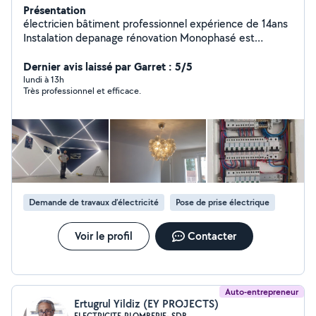
Présentation
électricien bâtiment professionnel expérience de 14ans
Instalation depanage rénovation Monophasé est
triphasé instalation radiateur électrique lustre prise rg45
variateur.... Remise en conformité tableux électrique est
Dernier avis laissé par Garret : 5/5
tout électricité bâtiment je suis ponctuel est
lundi à 13h
Très professionnel et efficace.
sympathique N'hésitez surtout pas a me contacter
Demande de travaux d’électricité
Pose de prise électrique
Voir le profil
Contacter
Auto-entrepreneur
Ertugrul Yildiz (EY PROJECTS)