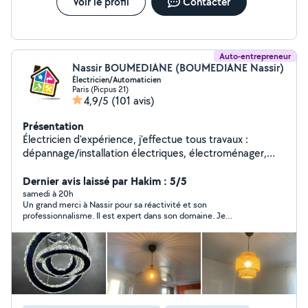
Voir le profil
Contacter
Auto-entrepreneur
Nassir BOUMEDIANE (BOUMEDIANE Nassir)
Électricien/Automaticien
Paris (Picpus 21)
4,9/5
(101 avis)
Présentation
Électricien d'expérience, j'effectue tous travaux :
dépannage/installation électriques, électroménager,
luminaire, etc... Compétant aussi pour bricolage :
montage/fixation de meuble, TV, salle de bain (paroi de
Dernier avis laissé par Hakim : 5/5
douche, porte-serviette, radiateurs, etc...).
samedi à 20h
Un grand merci à Nassir pour sa réactivité et son
professionnalisme. Il est expert dans son domaine. Je
recommande fortement.