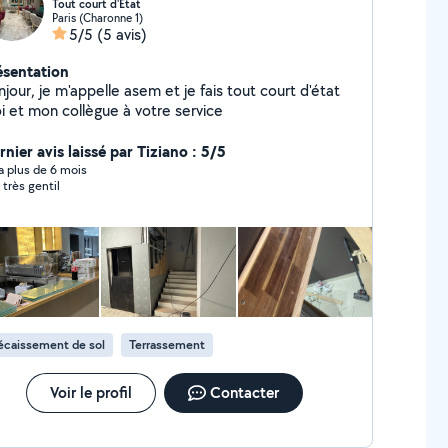
Tout court d'État
Paris (Charonne 1)
5/5
(5 avis)
ésentation
jour, je m'appelle asem et je fais tout court d'état
i et mon collègue à votre service
nier avis laissé par Tiziano : 5/5
y a plus de 6 mois
 très gentil
écaissement de sol
Terrassement
Voir le profil
Contacter