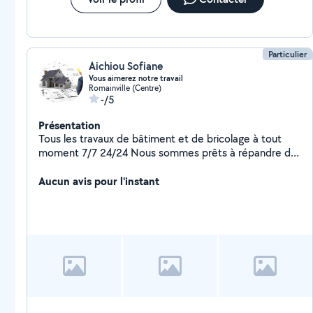
des combles = PLACO : * Cloisons, doublages,
plafonds, rampants * Coupe feu , hydrofuge , phonique
, standard * Pose d'huisserie / Menuiseri
Particulier
Aichiou Sofiane
Vous aimerez notre travail
Romainville (Centre)
-/5
Présentation
Tous les travaux de bâtiment et de bricolage à tout
moment 7/7 24/24 Nous sommes prêts à répandre de
la joie à tous ceux qui nous contactent et sommes
préparés pour chaque travail en détail Travail acharné,
Aucun avis pour l'instant
beau, robuste et prix raisonnables