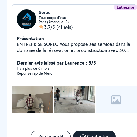
Entreprise
Sorec
Tous corps d'état
Paris (Amerique 12)
3,7/5
(41 avis)
Présentation
ENTREPRISE SOREC Vous propose ses services dans le
domaine de la rénovation et la construction avec 30
ans d'expérience dans tous les corps de métiers:
Déplacements île de France PEINTURE * Acrylique,
Dernier avis laissé par Laurence : 5/5
Glycero, Mat, Satiné, etc. * Mur plafond boiserie
Il y a plus de 6 mois
Réponse rapide Merci
(Menuiserie : Porte, fenêtres, garage, escalier, plinthes,
etc.). * Façades *Ravalement /isolation ... = ENDUITS : *
Reprise des fissures +(toile fiss net) * Rebouchage des
trous * Enduits de ratissage (Lissage) * Enduits
décoratifs (industriel, effet béton ciré , tadelakt..etc.) *
Ponçage sans poussière. = POSE DE REVETEMENTS
SOL ET MUR : * Fibre de verre * Faïence (Carrelage) *
Parquet de tous types ( massif, chêne,....) = PLATRIER
PLAQUISTE : * Isolation thermique et acoustique *
Laine de verre, laine de roche, laine de bois,
polystyrène * Isolation des combles, aménagement
Voir le profil
Contacter