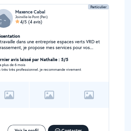
Particulier
Maxence Cabal
Joinville-le-Pont (Peri)
4/5
(4 avis)
ésentation
 travaille dans une entreprise espaces verts VRD et
rrassement, je propose mes services pour vos
ations et entretiens de vos jardins, ou tous travaux
térieurs
nier avis laissé par Nathalie : 5/5
y a plus de 6 mois
s très très professionnel. je recommande vivement
Voir le profil
Contacter