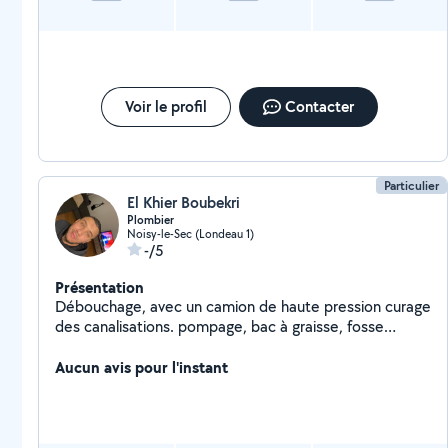
Voir le profil
Contacter
Particulier
El Khier Boubekri
Plombier
Noisy-le-Sec (Londeau 1)
-/5
Présentation
Débouchage, avec un camion de haute pression curage
des canalisations. pompage, bac à graisse, fosse
septique, passage caméra, recherche de fuite Travaux
de plomberie Intervention rapide et efficace 24/7
Aucun avis pour l'instant
Déplacement partout en Île-de-France Contactez-nous