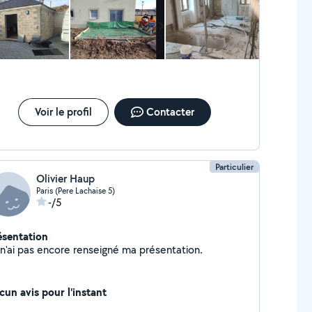
ITE 78..et moi 77.. J'attends la réaction de Allo voisins
Voir le profil
Contacter
Particulier
Olivier Haup
Paris (Pere Lachaise 5)
-/5
ésentation
Je n'ai pas encore renseigné ma présentation.
cun avis pour l'instant