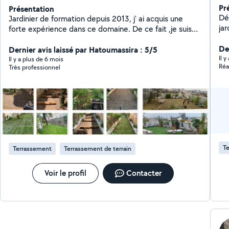
Pr
Présentation
Dé
Jardinier de formation depuis 2013, j' ai acquis une
ja
forte expérience dans ce domaine. De ce fait ,je suis
disponible pour tout vos travaux de Jardinage, de
Der
paysage et d'entretien d'espace vert . J'ai également
Dernier avis laissé par Hatoumassira : 5/5
Il 
acquis une compétence en Pose de Terrasse en Bois
Il y a plus de 6 mois
Réa
Très professionnel
sur plot. Pour être rassuré de mon professionnalisme,
je vous prierais de jeter un petit coup d œil dans ma
galerie photo où j'ai mis quelques une de mes
réalisations. Merci de votre confiance !
Te
Terrassement
Terrassement de terrain
Voir le profil
Contacter