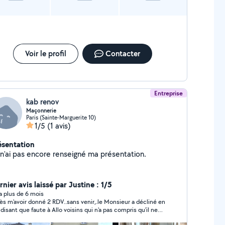
Voir le profil
Contacter
Entreprise
kab renov
Maçonnerie
Paris (Sainte-Marguerite 10)
1/5
(1 avis)
ésentation
Je n'ai pas encore renseigné ma présentation.
nier avis laissé par Justine : 1/5
y a plus de 6 mois
s m'avoir donné 2 RDV..sans venir,.le Monsieur a décliné en
isant que faute à Allo voisins qui n'a pas compris qu'il ne
nd pas des chantiers qui sont à plus de 30 km de chez lui. IL