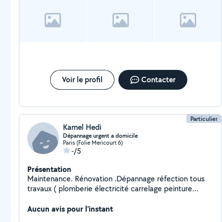
Voir le profil
Contacter
Particulier
Kamel Hedi
Dépannage urgent a domicile
Paris (Folie Mericourt 6)
-/5
Présentation
Maintenance. Rénovation .Dépannage réfection tous
travaux ( plomberie électricité carrelage peinture
serrureri). Nous intervenons également dans le cadre
de dépannage urgent recherche de panne ou des
Aucun avis pour l'instant
fuites d'eau, ouverture de porte et remplacement des