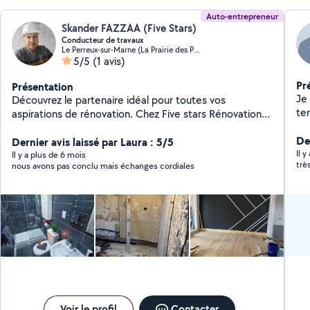
Auto-entrepreneur
Skander FAZZAA (Five Stars)
Conducteur de travaux
Le Perreux-sur-Marne (La Prairie des Presles)
5/5
(1 avis)
Pr
Présentation
Je
Découvrez le partenaire idéal pour toutes vos
te
aspirations de rénovation. Chez Five stars Rénovation
cré
nous maîtrisons l'art de transformer des espaces
ex
Der
ordinaires en lieux extraordinaires. Que vous rêviez de
Dernier avis laissé par Laura : 5/5
Il 
rafraîchir vos murs avec une touche de peinture
Il y a plus de 6 mois
trè
nous avons pas conclu mais échanges cordiales
artistique, De la plomberie aux câblages électriques,
chaque projet est exécuté avec expertise et un souci
du détail inégalé. Notre équipe polyvalente de
professionnels passionnés est prête à donner vie à vos
projets. Faites le premier pas vers une transformation
mémorable en nous contactant aujourd'hui. Votre rêve
de maison parfaite est à portée de main, avec Five
stars Rénovation ."
Voir le profil
Contacter