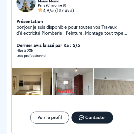
Momo Momo
Paris (Charonne 8)
4,9/5
(127 avis)
Présentation
bonjour je suis disponible pour toutes vos Travaux
d'électricité Plomberie . Peinture. Montage tout type
de meuble Cuisine équipée Une personne sérieuse et
dynamique
Dernier avis laissé par Ka : 5/5
Hier à 23h
très professionnel
Voir le profil
Contacter