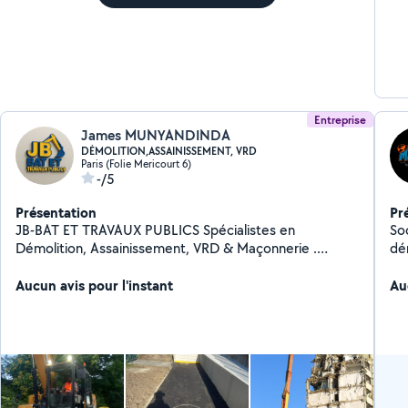
Entreprise
James MUNYANDINDA
DÉMOLITION,ASSAINISSEMENT, VRD
Paris (Folie Mericourt 6)
-/5
Présentation
Pr
JB-BAT ET TRAVAUX PUBLICS Spécialistes en
So
Démolition, Assainissement, VRD & Maçonnerie .
dé
Services Proposés : - Démolition (tous types,) -
ma
Assainissement (réseaux, évacuation, etc.) - VRD
Aucun avis pour l'instant
Au
(Voirie et Réseaux Divers) - Maçonnerie Générale
(construction, rénovation). Pourquoi Nous Choisir ? -
5% de réduction* sur vos projets ! - Intervention rapide
7j/7 (selon demande). - Équipe expérimentée & travail
soigné. Contactez-nous dès maintenant pour un devis
gratuit !*