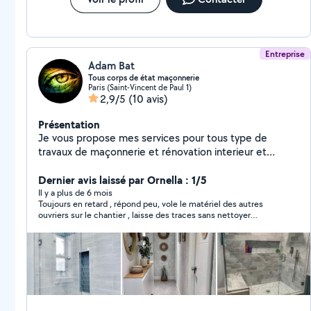
Entreprise
Adam Bat
Tous corps de état maçonnerie
Paris (Saint-Vincent de Paul 1)
2,9/5
(10 avis)
Présentation
Je vous propose mes services pour tous type de
travaux de maçonnerie et rénovation interieur et
extérieur électricité placo carrelage parquet peinture
montage de meuble avec un expérience 27 ans et une
Dernier avis laissé par Ornella : 1/5
assurance décennale et une équipe de 5 personnes
Il y a plus de 6 mois
Toujours en retard , répond peu, vole le matériel des autres
cdt
ouvriers sur le chantier , laisse des traces sans nettoyer
derrière ( je me suis fait enfilé par la copropriété) , il a fait son
travail à moitié ( porte à galandage qui a pas été repeint,
manquait du BA 13 et qui ne rentre pas suffisamment dans le
mur cf photo ) le faux plafond présente des imperfections .
C’est ce qui arrive quand on ne sélectionne des entrepreneurs
avec peu ou des mauvais . Évidemment il ne reviendra pas ppur
repare