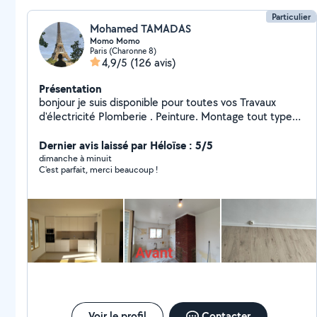
Particulier
Mohamed TAMADAS
Momo Momo
Paris (Charonne 8)
4,9/5
(126 avis)
Présentation
bonjour je suis disponible pour toutes vos Travaux
d'électricité Plomberie . Peinture. Montage tout type
de meuble Cuisine équipée Une personne sérieuse et
dynamique
Dernier avis laissé par Héloïse : 5/5
dimanche à minuit
C'est parfait, merci beaucoup !
Voir le profil
Contacter