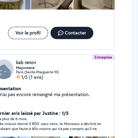
Voir le profil
Contacter
Entreprise
kab renov
Maçonnerie
Paris (Sainte-Marguerite 10)
1/5
(1 avis)
ésentation
Je n'ai pas encore renseigné ma présentation.
nier avis laissé par Justine : 1/5
y a plus de 6 mois
s m'avoir donné 2 RDV..sans venir,.le Monsieur a décliné en
isant que faute à Allo voisins qui n'a pas compris qu'il ne
nd pas des chantiers qui sont à plus de 30 km de chez lui. IL