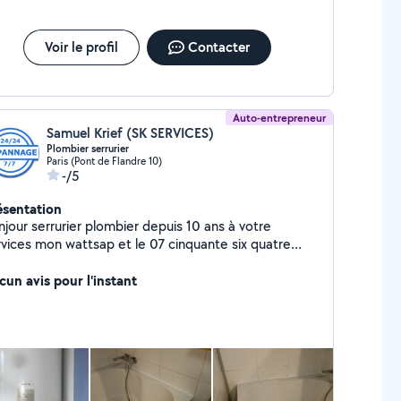
Voir le profil
Contacter
Auto-entrepreneur
Samuel Krief (SK SERVICES)
Plombier serrurier
Paris (Pont de Flandre 10)
-/5
ésentation
njour serrurier plombier depuis 10 ans à votre
rvices mon wattsap et le 07 cinquante six quatre
ngt5 douze treize
cun avis pour l'instant