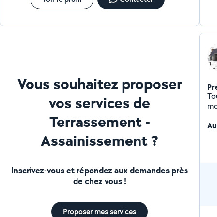
des combl
pl
, s
Vous souhaitez proposer
Pr
Tou
vos services de
moment 
la
Terrassement -
pré
Au
Assainissement ?
be
Inscrivez-vous et répondez aux demandes près
de chez vous !
Proposer mes services