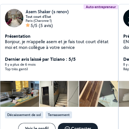
Auto-entrepreneur
Asem Shaker (s renov)
Tout court d'État
Paris (Charonne 1)
5/5
(5 avis)
Présentation
Pr
Bonjour, je m'appelle asem et je fais tout court d'état
EN
moi et mon collègue à votre service
do
an
Dernier avis laissé par Tiziano : 5/5
Dépl
De
Gly
Il y a plus de 6 mois
Il 
Top très gentil
(Me
etc.
Re
tro
déc
Ponça
SOL ET MUR
Par
Décaissement de sol
Terrassement
PLAQUISTE 
Lai
po
Voir le profil
Contacter