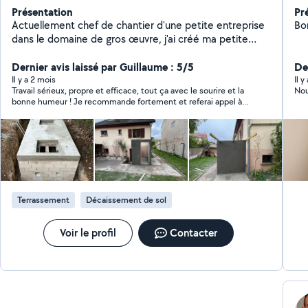
Présentation
Pr
Actuellement chef de chantier d'une petite entreprise
Bo
dans le domaine de gros œuvre, j'ai créé ma petite
entreprise auto-entrepreneur pour avoir des petits
chantiers.
Dernier avis laissé par Guillaume : 5/5
De
Il y a 2 mois
Il y
Travail sérieux, propre et efficace, tout ça avec le sourire et la
Nou
bonne humeur ! Je recommande fortement et referai appel à
lui si besoin
Terrassement
Décaissement de sol
Voir le profil
Contacter