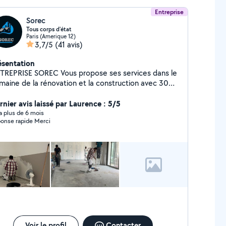
Entreprise
Sorec
Tous corps d'état
Paris (Amerique 12)
3,7/5
(41 avis)
ésentation
TREPRISE SOREC Vous propose ses services dans le
maine de la rénovation et la construction avec 30
s d'expérience dans tous les corps de métiers:
acements île de France PEINTURE * Acrylique,
rnier avis laissé par Laurence : 5/5
cero, Mat, Satiné, etc. * Mur plafond boiserie
y a plus de 6 mois
Réponse rapide Merci
nuiserie : Porte, fenêtres, garage, escalier, plinthes,
). * Façades *Ravalement /isolation ... = ENDUITS : *
prise des fissures +(toile fiss net) * Rebouchage des
us * Enduits de ratissage (Lissage) * Enduits
oratifs (industriel, effet béton ciré , tadelakt..etc.) *
ge sans poussière. = POSE DE REVETEMENTS
 : * Fibre de verre * Faïence (Carrelage) *
quet de tous types ( massif, chêne,....) = PLATRIER
: * Isolation thermique et acoustique *
ne de verre, laine de roche, laine de bois,
lystyrène * Isolation des combles, aménagement
Voir le profil
Contacter