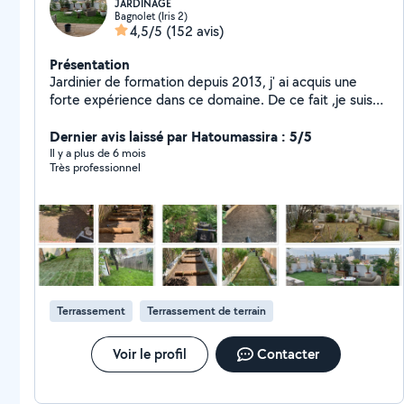
JARDINAGE
Bagnolet (Iris 2)
4,5/5
(152 avis)
Présentation
Jardinier de formation depuis 2013, j' ai acquis une
forte expérience dans ce domaine. De ce fait ,je suis
disponible pour tout vos travaux de Jardinage, de
paysage et d'entretien d'espace vert . J'ai également
Dernier avis laissé par Hatoumassira : 5/5
acquis une compétence en Pose de Terrasse en Bois
Il y a plus de 6 mois
Très professionnel
sur plot. Pour être rassuré de mon professionnalisme,
je vous prierais de jeter un petit coup d œil dans ma
galerie photo où j'ai mis quelques une de mes
réalisations. Merci de votre confiance !
Terrassement
Terrassement de terrain
Voir le profil
Contacter