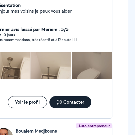
ésentation
njour mes voisins je peux vous aider
rnier avis laissé par Meriem : 5/5
 a 10 jours
s recommandons, très réactif et à l’écoute 👍🏼
Voir le profil
Contacter
Auto-entrepreneur
Boualem Medjkoune