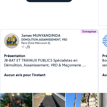
Entreprise
James MUNYANDINDA
DÉMOLITION,ASSAINISSEMENT, VRD
Paris (Folie Mericourt 6)
-/5
Présentation
Pr
JB-BAT ET TRAVAUX PUBLICS Spécialistes en
Bo
Démolition, Assainissement, VRD & Maçonnerie .
se
Services Proposés : - Démolition (tous types,) -
vi
Assainissement (réseaux, évacuation, etc.) - VRD
Aucun avis pour l'instant
Au
(Voirie et Réseaux Divers) - Maçonnerie Générale
(construction, rénovation). Pourquoi Nous Choisir ? -
5% de réduction* sur vos projets ! - Intervention rapide
7j/7 (selon demande). - Équipe expérimentée & travail
soigné. Contactez-nous dès maintenant pour un devis
gratuit !*