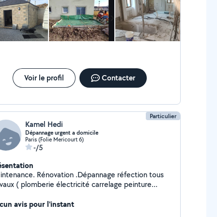
ITE 78..et moi 77.. J'attends la réaction de Allo voisins
Voir le profil
Contacter
Particulier
Kamel Hedi
Dépannage urgent a domicile
Paris (Folie Mericourt 6)
-/5
ésentation
intenance. Rénovation .Dépannage réfection tous
vaux ( plomberie électricité carrelage peinture
rrureri). Nous intervenons également dans le cadre
 dépannage urgent recherche de panne ou des
cun avis pour l'instant
ites d'eau, ouverture de porte et remplacement des