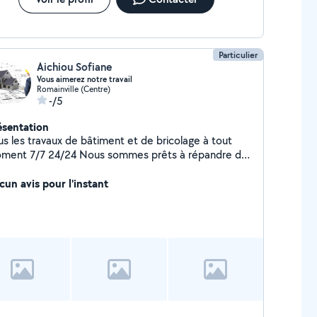
es = PLACO : * Cloisons, doublages,
afonds, rampants * Coupe feu , hydrofuge , phonique
tandard * Pose d'huisserie / Menuiseri
Particulier
Aichiou Sofiane
Vous aimerez notre travail
Romainville (Centre)
-/5
ésentation
s les travaux de bâtiment et de bricolage à tout
7/7 24/24 Nous sommes prêts à répandre de
 joie à tous ceux qui nous contactent et sommes
parés pour chaque travail en détail Travail acharné,
cun avis pour l'instant
au, robuste et prix raisonnables