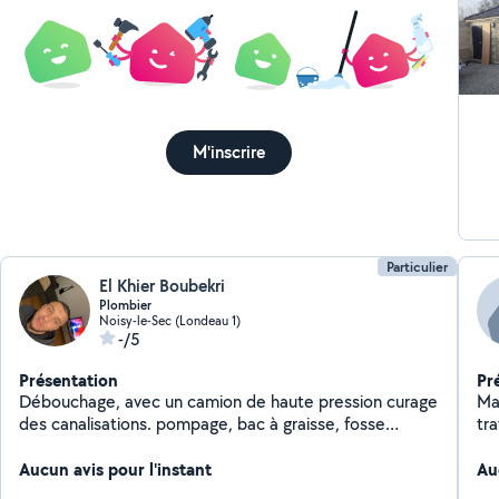
HAB
M'inscrire
Particulier
El Khier Boubekri
Plombier
Noisy-le-Sec (Londeau 1)
-/5
Présentation
Pr
Débouchage, avec un camion de haute pression curage
Ma
des canalisations. pompage, bac à graisse, fosse
tra
septique, passage caméra, recherche de fuite Travaux
se
de plomberie Intervention rapide et efficace 24/7
Aucun avis pour l'instant
de
Au
Déplacement partout en Île-de-France Contactez-nous
fu