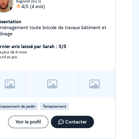
Bagnolet (Iris 5)
4/5
(4 avis)
ésentation
ménagement toute bricole de travaux bâtiment et
rdinage
nier avis laissé par Sarah : 5/5
y a plus de 6 mois
ctif et pro
rrassement de jardin
Terrassement
Voir le profil
Contacter