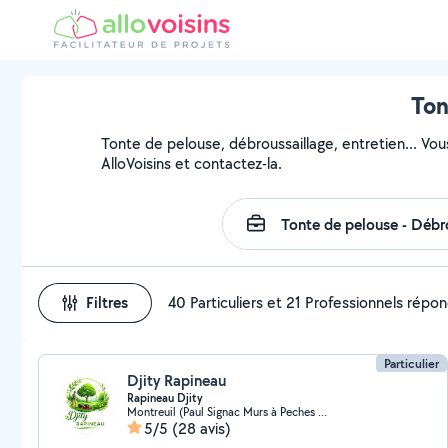
Ton
Tonte de pelouse, débroussaillage, entretien... Vou
AlloVoisins et contactez-la.
Filtres
40 Particuliers et 21 Professionnels répo
Particulier
Djity Rapineau
Rapineau Djity
Montreuil (Paul Signac Murs à Peches 4)
5/5
(28 avis)