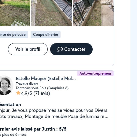
i me choisir ? Ponctualité et professionnalisme
 clairs et devis gratuit Matériel et outillage fournis
vice sur-mesure, adapté à vos besoins Retrouvez
 les détails dans mon flyer Offrez-vous la
nquillité d'esprit : je prends soin de votre intérieur et
nte de pelouse
Coupe d'herbe
ardin ! Disponible rapidement n'hésitez plus,
re satisfaction est ma priorité !
Voir le profil
Contacter
Auto-entrepreneur
Estelle Mauger (Estelle Multiservices EI)
Travaux divers
Fontenay-sous-Bois (Parapluies 2)
4,9/5
(71 avis)
ésentation
ropose mes services pour vos Divers
vaux, Montage de meuble Pose de luminaires,
gères, rideaux, stores, miroir, TV, meubles...
éation de meuble Pose de sol (hors carrelages)
nier avis laissé par Justin : 5/5
ures Entretien de jardin..... Organisée, sérieuse et
y a plus de 6 mois