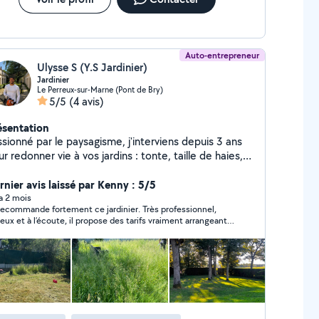
Auto-entrepreneur
Ulysse S (Y.S Jardinier)
Jardinier
Le Perreux-sur-Marne (Pont de Bry)
5/5
(4 avis)
ésentation
sionné par le paysagisme, j'interviens depuis 3 ans
r redonner vie à vos jardins : tonte, taille de haies,
broussaillage, remise au propre, évacuation et petits
ents. Mon objectif est simple : que vous
rnier avis laissé par Kenny : 5/5
yez heureux de retrouver un extérieur propre,
 a 2 mois
recommande fortement ce jardinier. Très professionnel,
éable et soigné par l'œil d'un professionnel :)
ieux et à l’écoute, il propose des tarifs vraiment arrangeants
hésitez pas à me contacter pour une visite ou devis
r un travail de grande qualité. Le résultat était propre,
atuit. 06-84-47-76-28
gné et au-delà de mes attentes. Merci encore pour ce
erbe travail Ulysse !