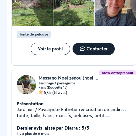
Tonte de pelouse
Voir le profil
Contacter
Auto-entrepreneur
Messano Noel zenou (noel zenou messano)
Jardinage / paysagisme
Paris (Roquette 15)
5/5
(8 avis)
Présentation
Jardinier / Paysagiste Entretien & création de jardins :
tonte, taille, haies, massifs, pelouses, petits
aménagements. Travail soigné, rapide et de confiance.
Dernier avis laissé par Diarra : 5/5
Devis gratuit Secteur [toute l'île de France]
Il y a plus de 6 mois