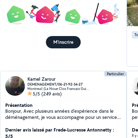
Pourquo
Tarifs
Ser
tous
tra
To
de votre j
M'inscrire
vot
Particulier
Kamel Zarour
DEMENAGEMENT/06-21-92-54-27
Montreuil (La Noue Clos Francais Guilands 3)
5/5
(249 avis)
Présentation
Pr
Bonjour, Avec plusieurs années d'expérience dans le
Bonjour, Je vous p
déménagement, je vous accompagne pour un service
petits tra
rapide, soigné et en toute sécurité. Je suis reconnu
éta
pour mon sérieux, ma ponctualité et ma motivation. je
Dernier avis laissé par Frede-Lucresse Antonnetty :
Cr
Der
suis disponible quand vous voulez,y'a plus qu'à se
Peint
5/5
Il 