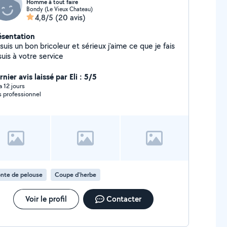
Homme à tout faire
Bondy (Le Vieux Chateau)
4,8/5
(20 avis)
ésentation
suis un bon bricoleur et sérieux j'aime ce que je fais
suis à votre service
nier avis laissé par Eli : 5/5
 a 12 jours
s professionnel
nte de pelouse
Coupe d'herbe
Voir le profil
Contacter