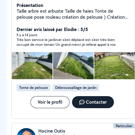
Présentation
Taille arbre est arbuste Taille de haies Tonte de
pelouse pose rouleau création de pelouse ) Création
de macif Nettoyage haute pression Évacuation déchet
Dernier avis laissé par Elodie : 5/5
verts Devis et déplacement gratuit
Il y a 14 jours
Très bon service le jardinier s’est déplacé est s’est très bien
occupé de mon terrain Un grand merci je referai appel à vos
Tonte de pelouse
Débroussaillage de jardin
Voir le profil
Contacter
Particulier
Hocine Outis