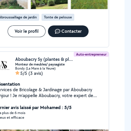
broussaillage de jardin
Tonte de pelouse
Voir le profil
Contacter
Auto-entrepreneur
Aboubacry Sy (plantes & planches)
Monteur de meubles/ paysagiste
Bondy (La Mare à la Veuve)
5/5
(3 avis)
ésentation
Services de Bricolage & Jardinage par Aboubacry
njour ! Je m'appelle Aboubacry, votre expert de
nfiance pour tous vos petits travaux à domicile.
e de meubles Assemblage rapide et soigné
rnier avis laissé par Mohamed : 5/5
bles IKEA, Conforama, Leroy Merlin Vérification
y a plus de 6 mois
ieux et efficace
oureuse de la stabilité et des réglages Entretien de
lière ou ponctuelle Débroussaillage
ition des contours Ramassage des déchets verts