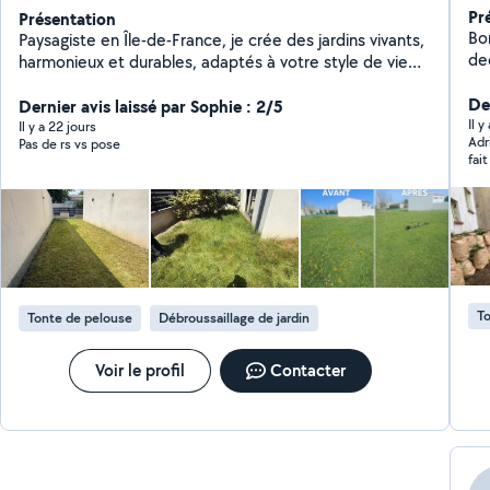
Pr
Présentation
Bo
Paysagiste en Île-de-France, je crée des jardins vivants,
de
harmonieux et durables, adaptés à votre style de vie
ar
taille de haie, taille d'arbustes, abattage, élagage,
Der
nettoyage de dalle, nettoyage de façade, tombe de
Dernier avis laissé par Sophie : 2/5
Il y
pelouse , pose de gazon pour plus de renseignements,
Il y a 22 jours
Adr
Pas de rs vs pose
veuillez contacter via l'application AlloVoisins
fai
To
Tonte de pelouse
Débroussaillage de jardin
Voir le profil
Contacter