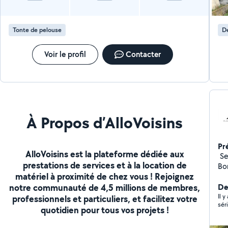
Tonte de pelouse
Dé
Voir le profil
Contacter
À Propos d’AlloVoisins
Pr
AlloVoisins est la plateforme dédiée aux
️ 
prestations de services et à la location de
Bo
matériel à proximité de chez vous ! Rejoignez
co
notre communauté de 4,5 millions de membres,
Montag
De
Meu
Il 
professionnels et particuliers, et facilitez votre
sér
rig
quotidien pour tous vos projets !
pelouse Tonte régu
et fin