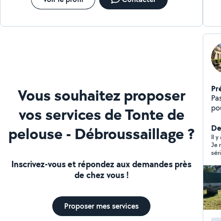
Pr
Vous souhaitez proposer
Pas
pou
vos services de Tonte de
dé
aménagem
De
pelouse - Débroussaillage ?
so
Il y
Je 
agr
sér
N'
pou
Inscrivez-vous et répondez aux demandes près
gr
soi
de chez vous !
sup
Proposer mes services