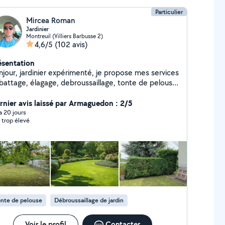
Particulier
Mircea Roman
Jardinier
Montreuil (Villiers Barbusse 2)
4,6/5
(102 avis)
ésentation
njour, jardinier expérimenté, je propose mes services
abattage, élagage, debroussaillage, tonte de pelouse,
rification de la pelouse, entretien de gazon, pose
zon naturelle ou synthétique, nettoyage à haute
rnier avis laissé par Armaguedon : 2/5
ession par Karcher de tout type de support) etc...
 a 20 jours
x trop élevé
massage et débarrassage des déchets verts. Je
ts à disposition mes services et prestations dans
rt de jardinage avec le plus grand soin en respectant
ature et de la CLIENTÈLES. N'hésitez pas à me
ntacter. Cordialement
nte de pelouse
Débroussaillage de jardin
Voir le profil
Contacter