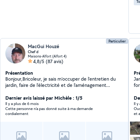
To
Particulier
MacGui Houzé
Chef d
Maisons-Alfort (Alfort 4)
4,8/5
(87 avis)
Présentation
Pr
Bonjour,Bricoleur, je sais m'occuper de l'entretien du
Jar
jardin, faire de l'électricité et de l'aménagement
fo
intérieur. J'aime le contact, rendre service,le travail
di
bien fait et trouver des idées et des solutions.
Dernier avis laissé par Michèle : 1/5
pa
De
ac
Il y a plus de 6 mois
Il 
Cette personne n'a pas donné suite à ma demande
Ousm
su
cordialement
et 
je 
ga