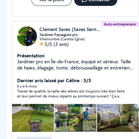
Auto-entrepreneur
Clement Saves (Saves Services)
Jardinier Paysagiste pro
Villemomble (Carette Eglise)
5/5
(3 avis)
Présentation
Jardinier pro en Île-de-France, équipé et sérieux. Taille
de haies, élagage, tonte, débroussaillage et entretien
complet du jardin. Travail soigné, rapide, devis gratuit
et photos avant/après.
Dernier avis laissé par Céline : 5/5
Il y a 6 mois
Travail de qualité, la taille des arbres est toujours très bien faite
et leur permet de mieux répartir au printemps suivant ! Ça a
modifié la pousse et leur permet aujourd'hui de vraiment
habiller mon jardin. La tonte et l'entretien général du jardin est
réalisée avec beaucoup de soin, ça fait vraiment du bien de le
voir tout net après son passage ! Sérieux et agréable, je le
recommande les yeux fermés