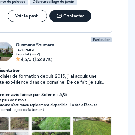
nte de pelouse
Débroussaillage de jardin
Voir le profil
Contacter
Particulier
Ousmane Soumare
JARDINAGE
Bagnolet (Iris 2)
4,5/5
(152 avis)
ésentation
dinier de formation depuis 2013, j' ai acquis une
rte expérience dans ce domaine. De ce fait ,je suis
sponible pour tout vos travaux de Jardinage, de
ysage et d'entretien d'espace vert . J'ai également
rnier avis laissé par Solenn : 5/5
quis une compétence en Pose de Terrasse en Bois
y a plus de 6 mois
ane s’est rendu rapidement disponible. Il a été à l’écoute
r plot. Pour être rassuré de mon professionnalisme,
a rempli le job parfaitement.
vous prierais de jeter un petit coup d œil dans ma
lerie photo où j'ai mis quelques une de mes
réalisations. Merci de votre confiance !