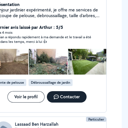
ésentation
njour jardinier expérimenté, je offre me services de
coupe de pelouse, debroussaillage, taille d'arbres,
rosage et ramassage des déchets vert, ETC!
nier avis laissé par Arthur : 5/5
 a 4 mois
ian a répondu rapidement à ma demande et le travail a été
t dans les temps, merci à lui 👍
nte de pelouse
Débroussaillage de jardin
Voir le profil
Contacter
Particulier
Lassaad Ben Harzallah