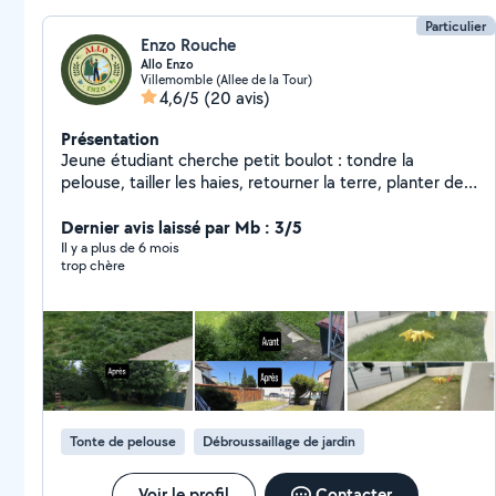
Particulier
Enzo Rouche
Allo Enzo
Villemomble (Allee de la Tour)
4,6/5
(20 avis)
Présentation
Jeune étudiant cherche petit boulot : tondre la
pelouse, tailler les haies, retourner la terre, planter des
arbres, etc . J'ai réaliser plusieurs chantier pas sur allo
voisin mais sur Leboncoin est a chaque fois les clients
Dernier avis laissé par Mb : 3/5
sont ravis. Je possède le matériel nécessaire si besoin.
Il y a plus de 6 mois
trop chère
Tonte de pelouse
Débroussaillage de jardin
Voir le profil
Contacter