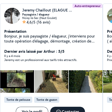
Auto-entrepreneur
Jeremy Chaillout (ELAGUE & L'ARBRE)
Paysagiste / élagueur
Noisy-le-Sec (Haut Goulet)
4,6/5
(16 avis)
Présentation
Pr
Bonjour, je suis paysagiste / élagueur, j'interviens pour
Bo
toute opération d'élagage, démontage, création de
( 
jardin, entretien de jardin, remise en état de l'ensemble
sca
du jardin.
Dernier avis laissé par Arthur : 5/5
ga
De
pr
Il y a 4 mois
Il y
Jeremy est un professionnel aux tarifs très attractifs.
Pri
Ra
me
l'a
la n
co
Tonte de pelouse
Tonte de gazon
To
Voir le profil
Contacter