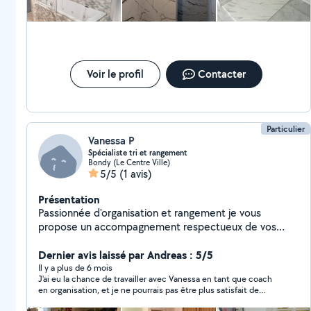
Voir le profil
Contacter
Particulier
Vanessa P
Spécialiste tri et rangement
Bondy (Le Centre Ville)
5/5
(1 avis)
Présentation
Passionnée d'organisation et rangement je vous
propose un accompagnement respectueux de vos
valeurs pour faire le tri, désencombrer et ranger votre
intérieur. Vous pouvez faire appel à moi si vous
Dernier avis laissé par Andreas : 5/5
déménagez, avez envie de ranger votre maison mais ne
Il y a plus de 6 mois
J'ai eu la chance de travailler avec Vanessa en tant que coach
savez pas par où commencer.
en organisation, et je ne pourrais pas être plus satisfait de
l'expérience. Sa passion pour le rangement et son