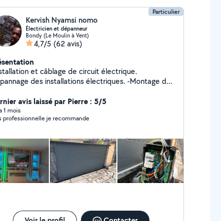
Particulier
Kervish Nyamsi nomo
Électricien et dépanneur
Bondy (Le Moulin à Vent)
4,7/5
(62 avis)
ésentation
stallation et câblage de circuit électrique.
annage des installations électriques. -Montage des
s
nier avis laissé par Pierre : 5/5
 a 1 mois
s professionnelle je recommande
Voir le profil
Contacter