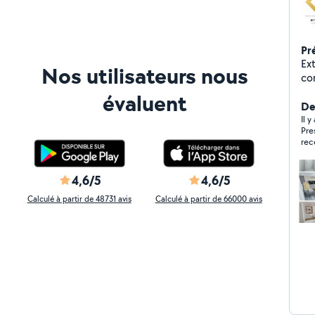
Pr
Ex
Nos utilisateurs nous
co
as
évaluent
for
Der
réalistes - Chi
Il 
Pre
ad
re
villes, E
et
4,6/5
4,6/5
Calculé à partir de 48731 avis
Calculé à partir de 66000 avis