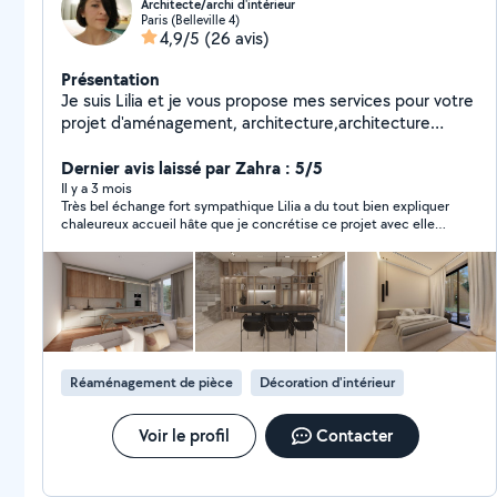
Architecte/archi d'intérieur
Paris (Belleville 4)
4,9/5
(26 avis)
Présentation
Je suis Lilia et je vous propose mes services pour votre
projet d'aménagement, architecture,architecture
d'intérieure et conception de mobilier sur mesure pour
optimiser vos espaces ou améliorer vos intérieurs. J'ai
Dernier avis laissé par Zahra : 5/5
beaucoup d'années d'expérience en agence et il y'a
Il y a 3 mois
Très bel échange fort sympathique Lilia a du tout bien expliquer
quelque temps, j'ai lancé mon entreprise LDesign. Je
chaleureux accueil hâte que je concrétise ce projet avec elle
vous propose un travail de qualité qui répondra à vos
car elle apporte une totale confiance ! Cdt Zahra
besoins, s'adaptera à vos envies tout en respectant
votre budget. Si vous souhaitez avoir plus
d'informations ou voulez discuter de votre
projet,n'hésitez pas à me solliciter.
Réaménagement de pièce
Décoration d'intérieur
Voir le profil
Contacter