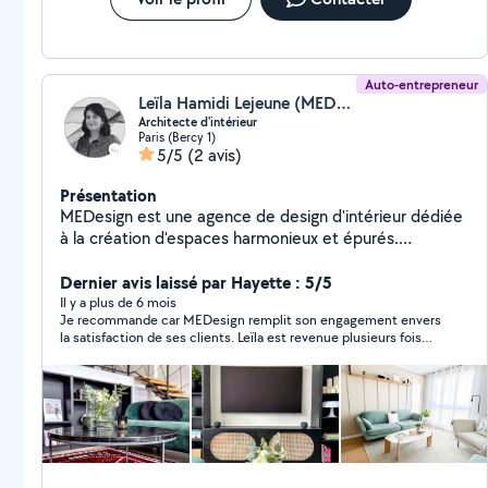
Auto-entrepreneur
Leïla Hamidi Lejeune (MEDesign)
Architecte d'intérieur
Paris (Bercy 1)
5/5
(2 avis)
Présentation
MEDesign est une agence de design d'intérieur dédiée
à la création d'espaces harmonieux et épurés.
Empruntant au style méditerranéen sa chaleur et son
authenticité, nous travaillons pour créer des intérieurs
Dernier avis laissé par Hayette : 5/5
qui reflètent une esthétique intemporelle grâce au
Il y a plus de 6 mois
Je recommande car MEDesign remplit son engagement envers
mélange subtil de textures organiques telles que le
la satisfaction de ses clients. Leïla est revenue plusieurs fois
bois, la pierre et le lin.
sur les projections de plans car nous avons eu pas mal d’aléas.
C’est agréable d’avoir une professionnelle qui se soucie de
votre intérieur comme si c’était le sien !