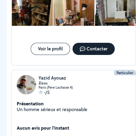
professionnalisme ont vraiment transformé ma vie
quotidienne. Vanessa a une approche unique et personnalisée
qui s'adapte parfaitement à mes besoins. Ses conseils
pratiques et son soutien m'ont aidé à créer un environnement
plus ordonné et fonctionnel chez moi. Elle est non seulement
experte dans son domaine, mais elle sait également motiver et
inspirer. Je recommande vivement Vanessa à quiconque
cherche à améliorer son organisation personnelle. Elle a fait
une réelle différence dans ma vie, et je suis reconnaissant de
l'avoir comme coach. Merci encore, Vanessa, pour votre
Voir le profil
Contacter
professionnalisme exceptionnel ! Andréas
Particulier
Yazid Ayouaz
Zizou
Paris (Pere Lachaise 4)
-/5
Présentation
Un homme sérieux et responsable
Aucun avis pour l'instant