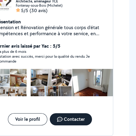
Architecte, aménageur TCE
Fontenay-sous-Bois (Michelet)
5/5
(30 avis)
ésentation
tension et Rénovation générale tous corps d'état
mpétences et performance à votre service, en
surant une très bonne qualité de rendus, ainsi une
te proposition dans l'aménagement Plans 2D - 3D
nier avis laissé par Yac : 5/5
ffrage de vos projets - Démarches
y a plus de 6 mois
station avec succès, merci pour la qualité du rendu Je
ministratives pour travaux (Déclaration auprès des
commande
PT ..etc.) - Réalisation des travaux extension
/ou rénovation intérieure et extérieure tous corps
d'état jusqu'à livraison.
Voir le profil
Contacter