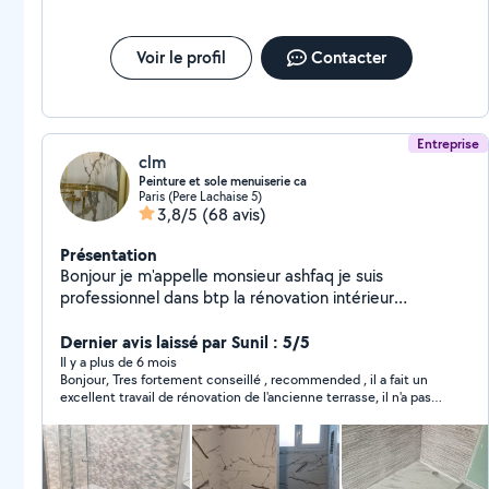
Voir le profil
Contacter
Entreprise
clm
Peinture et sole menuiserie ca
Paris (Pere Lachaise 5)
3,8/5
(68 avis)
Présentation
Bonjour je m'appelle monsieur ashfaq je suis
professionnel dans btp la rénovation intérieur
peinture,carrelage,sol,électrici tés,plomberie n'hésitez
pas à me contacter si vous avez des travaux à faire .
Dernier avis laissé par Sunil : 5/5
Bien cordialement,
Il y a plus de 6 mois
Bonjour, Tres fortement conseillé , recommended , il a fait un
excellent travail de rénovation de l'ancienne terrasse, il n'a pas
été très cher. est très réactif et son ouvrier ali est très
professionnel et soigneux dans la pose des carreaux. Il a
exécuté le beau travail dans les délais. Bravo