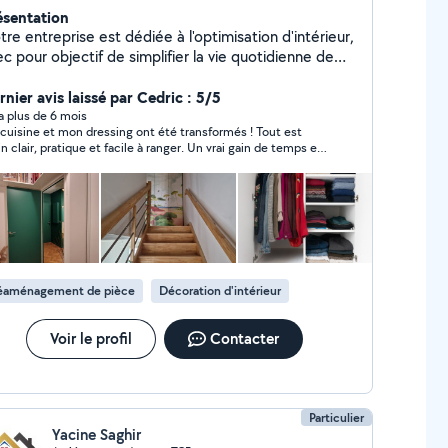
ésentation
re entreprise est dédiée à l'optimisation d'intérieur,
c pour objectif de simplifier la vie quotidienne de
 clients. La décoration d'intérieur et le home
ganising. Nous croyons que chaque intérieur a le
nier avis laissé par Cedric : 5/5
entiel d'être fonctionnel et esthétique. En
y a plus de 6 mois
cuisine et mon dressing ont été transformés ! Tout est
pensant l'agencement, en optimisant l'espace et en
in clair, pratique et facile à ranger. Un vrai gain de temps et
tégrant des solutions innovantes, nous créons des
sérénité au quotidien. Je recommande à 100 % !
érieurs reflétant la personnalité de nos clients, tout
offrant efficacité et confort accrus.
éaménagement de pièce
Décoration d'intérieur
Voir le profil
Contacter
Particulier
Yacine Saghir