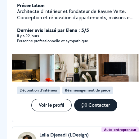
Présentation
Architecte d'intérieur et fondateur de Rayure Verte.
Conception et rénovation d'appartements, maisons et
commerces. J'accompagne mes clients de la
conception jusqu'au suivi des travaux : optimisation des
Dernier avis laissé par Elena : 5/5
espaces conception de cuisine et salle de bain plans
Il y a 22 jours
Personne professionnelle et sympathique
2D et modélisation 3D choix matériaux et mobilier
dossiers techniques pour artisans suivi de chantier
Approche sur mesure avec attention portée à
l'esthétique, la faisabilité technique et au budget du
projet. Découvrez l'univers Rayure Verte sur Instagram:
rayure_verte
Décoration d'intérieur
Réaménagement de pièce
Voir le profil
Contacter
Auto-entrepreneur
Lelia Djenadi (LDesign)