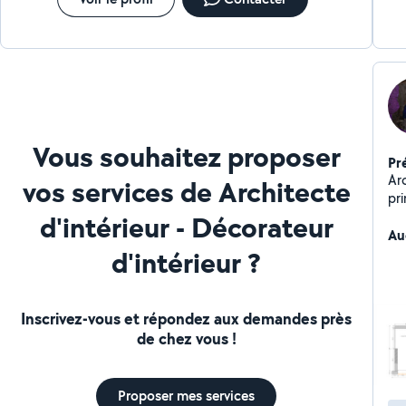
Vous souhaitez proposer
Pr
Arc
vos services de Architecte
pr
ac
d'intérieur - Décorateur
pr
Au
d'intérieur ?
d'
tr
ad
jus
Inscrivez-vous et répondez aux demandes près
vou
de chez vous !
Ce
in
vr
Proposer mes services
conc