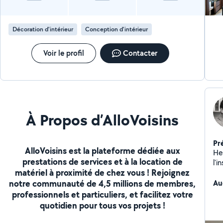
avancer sereinement. Un seul interlocuteur, un suivi
intérieurs. Le l
clair, et des travaux réalisés avec sérieux.
à 
ha
Décoration d'intérieur
Conception d'intérieur
de
de
l'a
Voir le profil
Contacter
ain
Par
ba
À Propos d’AlloVoisins
Pr
AlloVoisins est la plateforme dédiée aux
Hel
prestations de services et à la location de
l'i
matériel à proximité de chez vous ! Rejoignez
dr
notre communauté de 4,5 millions de membres,
pro
Au
en 
professionnels et particuliers, et facilitez votre
co
quotidien pour tous vos projets !
maisons
tra