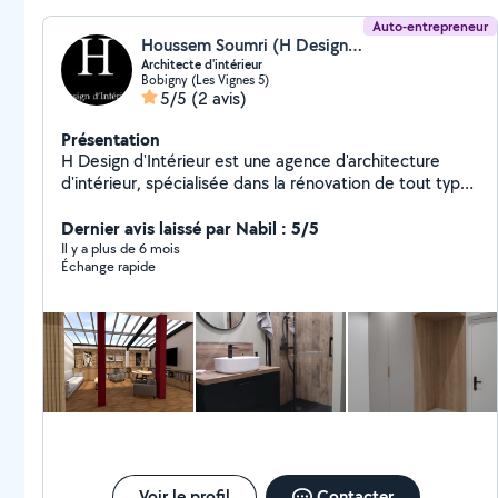
Auto-entrepreneur
Houssem Soumri (H Design d'Intérieur)
Architecte d'intérieur
Bobigny (Les Vignes 5)
5/5
(2 avis)
Présentation
H Design d'Intérieur est une agence d'architecture
d'intérieur, spécialisée dans la rénovation de tout type
de bien, appartements, maisons, boutiques,
restaurants, industrielles... Nous nous efforçons de
Dernier avis laissé par Nabil : 5/5
répondre à la demande des clients tous les en
Il y a plus de 6 mois
Échange rapide
accompagnons dans la faisabilité de leurs projets. Nous
considérons que chaque intérieur est un univers.
CONTACT en lettre: (zéro six . zéro un . trente-quatre .
zéro cinq . zéro un) hdesign . interieur(@) g/m/a/i/l /./
C/O/M
Voir le profil
Contacter