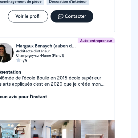
éaménagement de pièce
Décoration d'intérieur
mmence par un appel découverte gratuit, sans
gagement
Voir le profil
Contacter
Auto-entrepreneur
Margaux Benaych (auben design studio)
Architecte d'intérieur
Champigny-sur-Marne (Plant 1)
-/5
ésentation
ômée de l'école Boulle en 2015 école supérieur
s appliqués c'est en 2020 que je créée mon
udio de design d'intérieur, événementiel & graphisme
 DESIGN STUDIO ; plus de photo sur mon site
cun avis pour l'instant
bendesign . com Mon studio vous accompagne dans
s projets de rénovation et de construction, dans
utes les étapes de conception d'espaces intérieurs
 extérieurs, aménagement, décoration et création
 mobilier sur mesure, en s'adaptant au mieux à votre
dget et en révélant tout le potentiel de vos