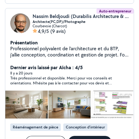
Auto-entrepreneur
Nassim Beldjoudi (Durabilis Architecture & Design)
Architecte(PC,DP)/Photographe
Courbevoie (Charcot)
4,9/5
(9 avis)
Présentation
Professionnel polyvalent de l'architecture et du BTP,
j'allie conception, coordination et gestion de projet. Fort
de 9 années d'expérience en France et à l'international,
j'apporte une double expertise en modélisation
Dernier avis laissé par Aïcha : 4/5
BIM/DAO et en suivi technique de chantier, acquise sur
Il y a 20 jours
Très professionnel et disponible. Merci pour vos conseils et
des projets complexes et exigeants tels que Paris 2024,
orientations. N’hésite pas à le contacter pour vos devis et
maisons individuelles, promotions immobilières et
montage de meubles de cuisine. À très bientôt Nassim
hôtellerie de luxe. Mes services: -Relevé architectural
Relevés précis et modélisation 2D/3D pour la
rénovation, l'extension ou la mise en conformité de
bâtiments existants.( DP,PC) -Réalisation de plans de
maisons individuelles Conception sur mesure adaptée
aux besoins, aux contraintes techniques et aux
Réaménagement de pièce
Conception d'intérieur
exigences réglementaires. -Promotion immobilière
Études de faisabilité, conception des programmes, suivi