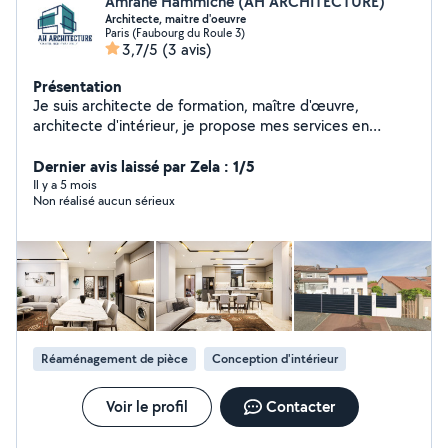
Amrane Hammiche (AH ARCHITECTURE)
Architecte, maitre d'oeuvre
Paris (Faubourg du Roule 3)
3,7/5
(3 avis)
Présentation
Je suis architecte de formation, maître d'œuvre,
architecte d'intérieur, je propose mes services en
architecture, dont établissement: DP déclaration des
travaux, permis de construire moins de 150 m2, des
Dernier avis laissé par Zela : 1/5
aménagement intérieurs et extérieur en 2D et 3D,
Il y a 5 mois
Non réalisé aucun sérieux
établissement des dossier demande d'autorisation
d'aménagement ERP, installation d' enseigne.
Réaménagement de pièce
Conception d'intérieur
Voir le profil
Contacter