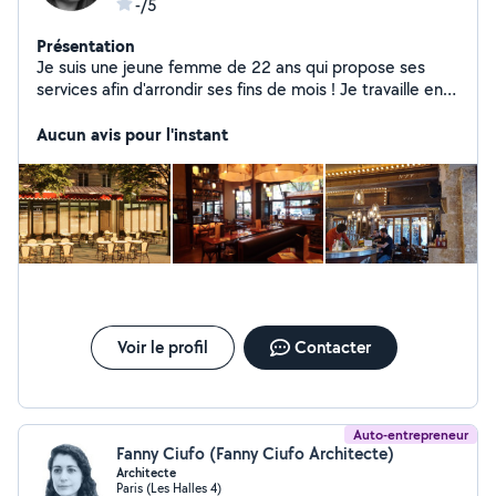
-/5
Présentation
Je suis une jeune femme de 22 ans qui propose ses
services afin d'arrondir ses fins de mois ! Je travaille en
temps que chargée d'affaires dans un cabinet
d'architecture intérieure et à mes heures perdues je fais
Aucun avis pour l'instant
du babysitting ou des prestations de
ménage/repassage ! Je suis quelqu'un de sérieux et
d'investi. Je ne suis pas une professionnelle du ménage
mais je m'applique dans mon travail afin de répondre à
vos besoins !
Voir le profil
Contacter
Auto-entrepreneur
Fanny Ciufo (Fanny Ciufo Architecte)
Architecte
Paris (Les Halles 4)