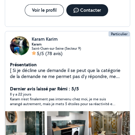
Voir le profil
Contacter
Particulier
Karam Karim
Karam
Saint-Ouen-sur-Seine (Secteur 9)
5/5
(78 avis)
Présentation
[ Si je décline une demande il se peut que la catégorie
de la demande ne me permet pas d'y répondre, me
contacter via mon numéro de portable ] Passionné et
fort de plus de 10 ans d'expérience. Cuisiniste de
Dernier avis laissé par Rémi : 5/5
métier. Je serais être l'homme de la situation
Il y a 22 jours
Karam n'est finalement pas intervenu chez moi, je me suis
concernant tout bricolage intérieur, montage de
arrangé autrement, mais je mets 5 étoiles pour sa réactivité et
meuble, cuisine, pose de parquet flottant, plomberie et
sa disponibilité.
électricité. Soucieux du détail Minutieux Finition propre
Travail propre et professionnel A l'écoute du client Prix
raisonnable N'hésitez pas à me contacter. Je vous
garantie un travail au niveau de vos attentes. Je reste