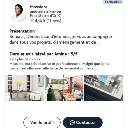
Particulier
Massiata
Architecte d’intérieur
Paris (Goutte d'Or 10)
4,8/5
(11 avis)
Présentation
Bonjour, Décoratrice d'intérieur, je vous accompagne
dans tous vos projets, d'aménagement et de
rénovation. Mon objectif est de créer des espaces
fonctionnels, parfaitement intégrés à votre style de vie.
Dernier avis laissé par Amina : 5/5
Il y a plus de 6 mois
Massiata, est très réactive et professionnelle. Malgré que je n'ai
pas pu travailler avec elle faute de réorientation. Je la
recommande à 100%, ses tarifs sont corrects.
Voir le profil
Contacter