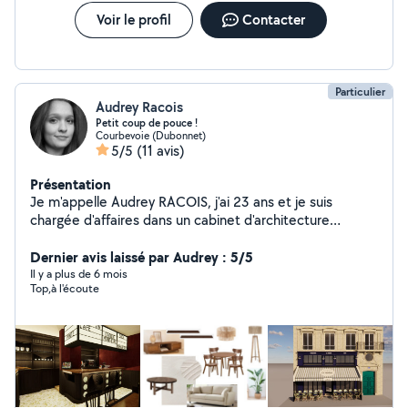
l'éclairage, chaque détail est soigneusement considéré
pour créer des espace qui inspirent.
Voir le profil
Contacter
Particulier
Audrey Racois
Petit coup de pouce !
Courbevoie (Dubonnet)
5/5
(11 avis)
Présentation
Je m'appelle Audrey RACOIS, j'ai 23 ans et je suis
chargée d'affaires dans un cabinet d'architecture
intérieure. Je propose mes services sur mon temps libre
afin d'arrondir mes fins de mois et d'aider des personnes
Dernier avis laissé par Audrey : 5/5
dans les domaines suivants: Architecture: -réalisation de
Il y a plus de 6 mois
Top,à l'écoute
plan 2D/3D -réalisation de planning de chantier +
consultation d'entreprise Service à la personne: -garde
d'enfants occasionnelle -grand ménage (lavage des sols,
vitres, vaisselles, linge, repassage...) disponible
uniquement les weekend -repassage (à mon domicile) -
préparation de repas régulier (meal prep) -réalisation de
gâteaux (amateur) Si vous êtes intéressé par une de