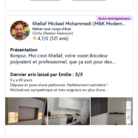
Auto-entrepreneur
Khellaf Mickael Mohammedi (M&K ModernestDecor)
Métier tout corps d'état
Clichy (Pasteur-Gesnouin)
4,7/5
(121 avis)
Présentation
Bonjour, Moi c'est Khellaf, votre voisin Bricoleur
polyvalent et professionnel, que ça soit pour des
petites réparations quotidiennes, des rénovations, ou
des projets d'agencement et de décoration d'intérieur,
Dernier avis laissé par Emilie : 5/5
montage de meubles et pose de cuisines équipées,
Il y a 20 jours
Dépose et pose d’une plafonnier. Parfaitement satisfaite !
travaux d'électricité, peintures, plomberie... Je
Mickeal est sympathique et très soigneux en plus d’une
m'occupe de tout corps d'état avec soins et expertise.
prestation parfaitement réalisée
N'hésitez pas à me contacter pour vos besoins en
bricolage ou en travaux. A très vite. Khellaf