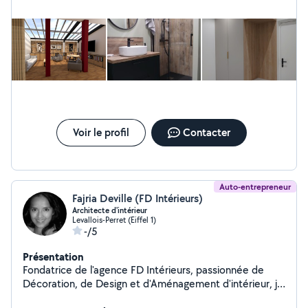
considérons que chaque intérieur est un univers.
CONTACT en lettre: (zéro six . zéro un . trente-quatre .
zéro cinq . zéro un) hdesign . interieur(@) g/m/a/i/l /./
C/O/M
Voir le profil
Contacter
Auto-entrepreneur
Fajria Deville (FD Intérieurs)
Architecte d'intérieur
Levallois-Perret (Eiffel 1)
-/5
Présentation
Fondatrice de l'agence FD Intérieurs, passionnée de
Décoration, de Design et d'Aménagement d'intérieur, je
vous accompagne et vous conseille dans vos projets.