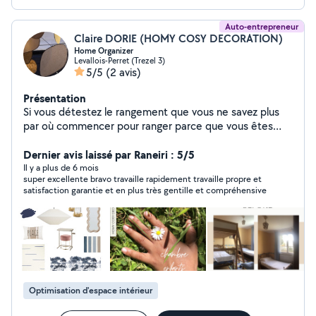
Auto-entrepreneur
Claire DORIE (HOMY COSY DECORATION)
Home Organizer
Levallois-Perret (Trezel 3)
5/5
(2 avis)
Présentation
Si vous détestez le rangement que vous ne savez plus
par où commencer pour ranger parce que vous êtes
débordés ou que vous n'avez pas le temps ou que votre
charge mentale est à son maximum alors vous avez
Dernier avis laissé par Raneiri : 5/5
frappé à la bonne porte. J'adore faire disparaître le
Il y a plus de 6 mois
super excellente bravo travaille rapidement travaille propre et
bazar et vous voir heureux dans votre nouveau cocon. Et
satisfaction garantie et en plus très gentille et compréhensive
en plus je suis diplômée de décoration d'intérieur alors
je peux vous donner des conseils en décoration.
Comme dit la chanson « il en faut peu pour être
heureux » Alors n'hésitez pas à me contacter
Optimisation d'espace intérieur