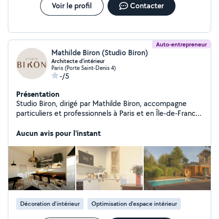
Voir le profil
Contacter
Auto-entrepreneur
Mathilde Biron (Studio Biron)
Architecte d'intérieur
Paris (Porte Saint-Denis 4)
-/5
Présentation
Studio Biron, dirigé par Mathilde Biron, accompagne
particuliers et professionnels à Paris et en Île-de-France
dans la rénovation, la conception, l'aménagement et la
décoration sur mesure. Chaque projet est conçu
Aucun avis pour l'instant
comme une création unique, mêlant esthétique, confort
et personnalité, avec un accompagnement clé en main
des esquisses jusqu'à la livraison du chantier.
Décoration d'intérieur
Optimisation d'espace intérieur