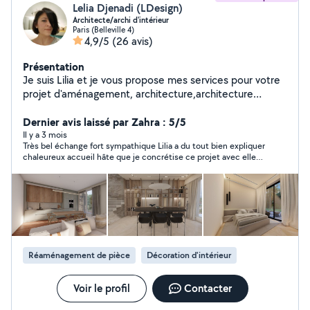
Lelia Djenadi (LDesign)
Architecte/archi d'intérieur
Paris (Belleville 4)
4,9/5
(26 avis)
Présentation
Je suis Lilia et je vous propose mes services pour votre
projet d'aménagement, architecture,architecture
d'intérieure et conception de mobilier sur mesure pour
optimiser vos espaces ou améliorer vos intérieurs. J'ai
Dernier avis laissé par Zahra : 5/5
beaucoup d'années d'expérience en agence et il y'a
Il y a 3 mois
Très bel échange fort sympathique Lilia a du tout bien expliquer
quelque temps, j'ai lancé mon entreprise LDesign. Je
chaleureux accueil hâte que je concrétise ce projet avec elle
vous propose un travail de qualité qui répondra à vos
car elle apporte une totale confiance ! Cdt Zahra
besoins, s'adaptera à vos envies tout en respectant
votre budget. Si vous souhaitez avoir plus d'informations
ou voulez discuter de votre projet,n'hésitez pas à me
solliciter.
Réaménagement de pièce
Décoration d'intérieur
Voir le profil
Contacter