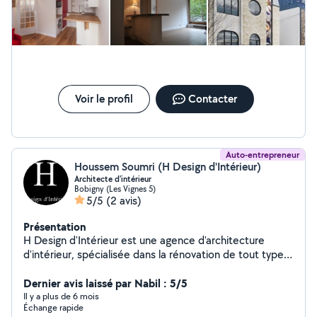
Voir le profil
Contacter
Auto-entrepreneur
Houssem Soumri (H Design d'Intérieur)
Architecte d'intérieur
Bobigny (Les Vignes 5)
5/5
(2 avis)
Présentation
H Design d'Intérieur est une agence d'architecture
d'intérieur, spécialisée dans la rénovation de tout type
de bien, appartements, maisons, boutiques,
restaurants, industrielles... Nous nous efforçons de
Dernier avis laissé par Nabil : 5/5
répondre à la demande des clients tous les en
Il y a plus de 6 mois
Échange rapide
accompagnons dans la faisabilité de leurs projets. Nous