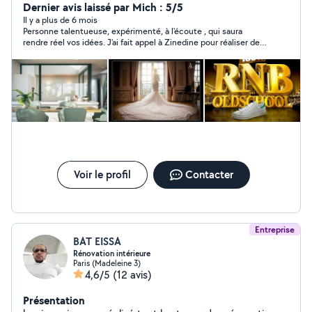
souhaiteraient refaire la déco de leur lieux de vie. Je
Dernier avis laissé par Mich : 5/5
réalise aussi des photos de mariages, ou studio avec
Il y a plus de 6 mois
Personne talentueuse, expérimenté, à l'écoute , qui saura
retouche photo et album photo fournis. Je peut
rendre réel vos idées. J'ai fait appel à Zinedine pour réaliser des
également mettre mon matériel photo en location pour
visuels 3d de notre futur salon. Le résultat est nickel. Je
certains besoins
recommande sans hésitation.??.
Voir le profil
Contacter
Entreprise
BAT EISSA
Rénovation intérieure
Paris (Madeleine 3)
4,6/5
(12 avis)
Présentation