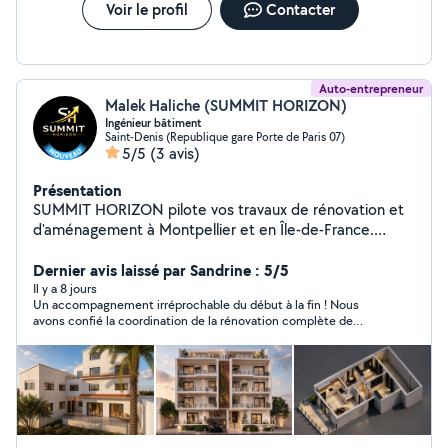
des phases techniques et coordination avec les
Voir le profil
Contacter
différents intervenants. -Photographie Captures
professionnelles de projets architecturaux, intérieurs et
extérieurs. Shooting photo :anniversaires, commission
Auto-entrepreneur
Malek Haliche (SUMMIT HORIZON)
Ingénieur bâtiment
Saint-Denis (Republique gare Porte de Paris 07)
5/5
(3 avis)
Présentation
SUMMIT HORIZON pilote vos travaux de rénovation et
d'aménagement à Montpellier et en Île-de-France.
Assistance à maîtrise d'ouvrage (AMO), estimation
budgétaire, coordination de chantier tous corps d'état,
Dernier avis laissé par Sandrine : 5/5
suivi technique et financier jusqu'à la réception. Un
Il y a 8 jours
Un accompagnement irréprochable du début à la fin ! Nous
interlocuteur unique et indépendant qui défend vos
avons confié la coordination de la rénovation complète de
intérêts à chaque étape. Devis sous 24/48 h.
notre appartement à SUMMIT HORIZON, et nous sommes ravis
du résultat. L'équipe a su défendre nos intérêts à chaque étape,
en contrôlant la qualité des travaux, les délais et le budget.
Grâce à leur suivi rigoureux et à leur disponibilité, nous avons
pu mener notre projet sereinement, sans avoir à gérer les
différents corps de métier. Une prestation sérieuse,
transparente et très professionnelle que je recommande sans