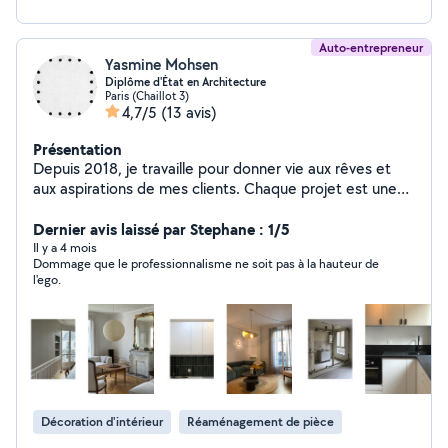
Auto-entrepreneur
Yasmine Mohsen
Diplôme d'État en Architecture
Paris (Chaillot 3)
4,7/5
(13 avis)
Présentation
Depuis 2018, je travaille pour donner vie aux rêves et
aux aspirations de mes clients. Chaque projet est une
opportunité de repousser les limites, d'innover et de
créer des environnements qui inspirent et enrichissent
Dernier avis laissé par Stephane : 1/5
la vie. Passionné par l'art de transformer les espaces en
Il y a 4 mois
Dommage que le professionnalisme ne soit pas à la hauteur de
reflets personnalisés de l'esthétique et du style de vie
l'ego.
de mes clients. Mon approche repose sur une écoute
attentive, une compréhension profonde des
préférences individuelles et une expertise technique en
design d'intérieur. Je crois que chaque espace a le
potentiel de devenir un lieu de confort, de beauté et
d'harmonie, et je m'efforce de créer des intérieurs qui
améliorent la qualité de vie. Du choix des couleurs et
Décoration d'intérieur
Réaménagement de pièce
des textures à l'agencement des meubles et à