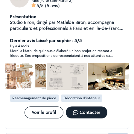
Paris (Porte Saint-Martin 2)
5/5
(5 avis)
Présentation
Studio Biron, dirigé par Mathilde Biron, accompagne
particuliers et professionnels à Paris et en Île-de-France
dans la rénovation, la conception, l'aménagement et la
décoration sur mesure. Chaque projet est conçu
Dernier avis laissé par sophie : 5/5
comme une création unique, mêlant esthétique, confort
Il y a 4 mois
Merci à Mathilde qui nous a élaboré un bon projet en restant à
et personnalité, avec un accompagnement clé en main
l’écoute. Ses propositions correspondaient à nos attentes dans
des esquisses jusqu'à la livraison du chantier.
un budget raisonnable .
Réaménagement de pièce
Décoration d'intérieur
Voir le profil
Contacter