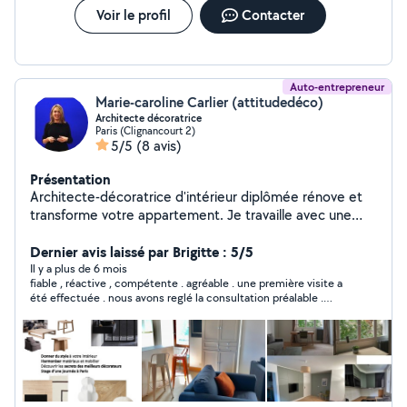
Voir le profil
Contacter
Auto-entrepreneur
Marie-caroline Carlier (attitudedéco)
Architecte décoratrice
Paris (Clignancourt 2)
5/5
(8 avis)
Présentation
Architecte-décoratrice d'intérieur diplômée rénove et
transforme votre appartement. Je travaille avec une
entreprise tous corps de métiers - plomberie,
électricité, maçonnerie - faisant un travail très soigné à
Dernier avis laissé par Brigitte : 5/5
prix défiant toute concurrence. Je suis spécialiste de
Il y a plus de 6 mois
fiable , réactive , compétente . agréable . une première visite a
l'optimisation de l'espace, meubles sur mesure,
été effectuée . nous avons reglé la consultation préalable .
harmonisation des couleurs. Coaching et ateliers déco
nous sommes au début de la réalisation du projet .
au métro Abbesses ( 18 ème)