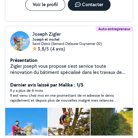
Voir le profil
Contacter
Auto-entrepreneur
Joseph Zigler
Joseph et michel
Saint-Denis (Semard Delaune Guynemer 02)
3,8/5
(4 avis)
Présentation
Zigler joseph vous propose s'est service toute
rénovation du bâtiment spécialisé dans les travaux de
couverture neuf et rénovation étanchéité terrasse ex,,,
pose de gouttières maçonnerie EX,, TRAVAIL SÉRIEUX
Dernier avis laissé par Malika : 1/5
EXPÉRIENCE 20ANS PRIX COMPÉTITIF ET ASSURANCE
Il y a plus de 6 mois
Il est venu chez moi en me promettant de m adresse le devis
DECENAL
rapidement et depuis plus de nouvelles malgré mes relances !!!
Pas sérieux du TOUT