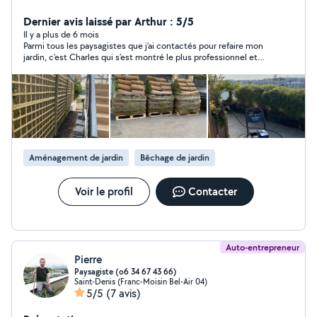
passionné, je vous propose mes services pour prendre
soin de vos espaces verts et de vos extérieurs.
Dernier avis laissé par Arthur : 5/5
J'interviens pour l'entretien régulier ou ponctuel, en
Il y a plus de 6 mois
Parmi tous les paysagistes que j’ai contactés pour refaire mon
m'adaptant à vos besoins et à votre planning.
jardin, c’est Charles qui s’est montré le plus professionnel et
Intervention propre, soignée et discrète, avec le souci
sympathique. Son devis était également le plus abordable. Je
du détail et du travail bien fait. Déplacement sur Paris
recommande vivement!
intra-muros et toute la banlieue parisienne ️ Disponible
7j/7, du lundi au dimanche Devis gratuit sur simple
demande Réponse rapide
Aménagement de jardin
Bêchage de jardin
Voir le profil
Contacter
Auto-entrepreneur
Pierre
Paysagiste (o6 34 67 43 66)
Saint-Denis (Franc-Moisin Bel-Air 04)
5/5
(7 avis)