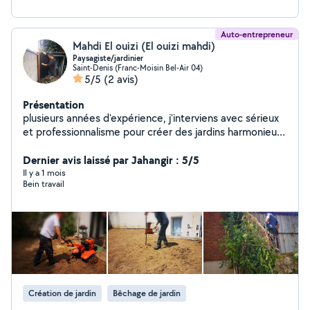
Auto-entrepreneur
Mahdi El ouizi (El ouizi mahdi)
Paysagiste/jardinier
Saint-Denis (Franc-Moisin Bel-Air 04)
5/5
(2 avis)
Présentation
plusieurs années d'expérience, j'interviens avec sérieux
et professionnalisme pour créer des jardins harmonieux,
soignés et adaptés aux envies de chaque client.
Spécialisé dans la taille des haies et arbustes, la tonte
Dernier avis laissé par Jahangir : 5/5
de pelouse, le débroussaillage, la plantation, l'entretien
Il y a 1 mois
Bein travail
des massifs ainsi que l'aménagement paysager,et des
balcons fleuris, je veille à apporter des solutions
durables et esthétiques. Mon expérience me permet
également de conseiller mes clients sur le choix des
plantes, l'entretien des sols et l'optimisation des
espaces extérieurs. Rigoureux, ponctuel et à l'écoute, je
travaille avec soin afin de garantir un résultat propre et
de qualité. Mon objectif est de transformer chaque
Création de jardin
Bêchage de jardin
extérieur en un espace agréable, naturel et accueillant,