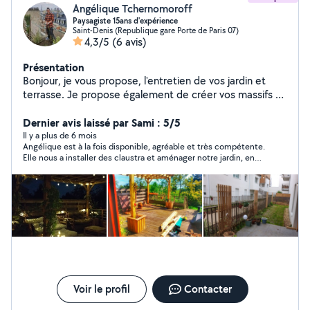
Angélique Tchernomoroff
Paysagiste 15ans d'expérience
Saint-Denis (Republique gare Porte de Paris 07)
4,3/5
(6 avis)
Présentation
Bonjour, je vous propose, l'entretien de vos jardin et
terrasse. Je propose également de créer vos massifs et
aménagement type terrasse, gazon synthétique de
votre jardin, terrasse et balcon. Je monte les gouttes à
Dernier avis laissé par Sami : 5/5
goutte et les arrosages automatique, l' éclairage
Il y a plus de 6 mois
Angélique est à la fois disponible, agréable et très compétente.
extérieur.Titulaire d'un CAP aménagement paysager
Elle nous a installer des claustra et aménager notre jardin, en
petits espaces et permaculture. j'ai 7 ans d'expériences
nous donnant quelques conseils. Elle s'est occupée d'acheter
en création. Je suis dessinateur projeteur, je peux donc
les matériaux et les plantes et nous a fait l'installation en une
vous faire une modélisation 3d et des documents
journée. Nous recommandons ses services sans aucun doute !
techniques. La créativité et le sérieux sont des qualités
que l'on me reconnaît. je travaille en respectant la
nature, nous n'avons qu'une planète.
Voir le profil
Contacter