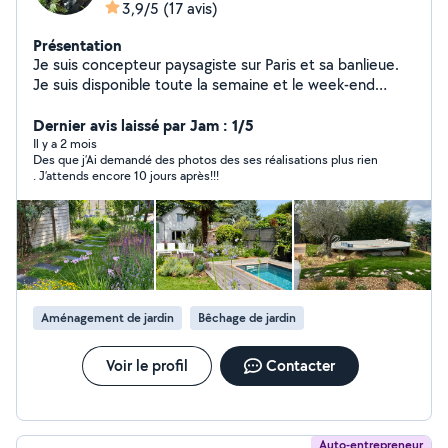
3,9/5
(17 avis)
Présentation
Je suis concepteur paysagiste sur Paris et sa banlieue.
Je suis disponible toute la semaine et le week-end
compris pour réaliser vos travaux de jardinages
(entretien) et vos projets de créations (Devis avec ou
Dernier avis laissé par Jam : 1/5
sans option (une palette végétale, et un moodboard).
Il y a 2 mois
Des que j’Ai demandé des photos des ses réalisations plus rien
Je suis spécialisé dans la reconnaissance de végétaux.
. J’attends encore 10 jours après!!!
Mes réalisations sont très souvent basées sur le végétal
et sur toutes ces formes (voir mes créations sur mon
profil). Mes aménagements paysagers concernent : les
jardins, les terrasses, les balcons filants, les patios, et
les rooftops. Je réalise des terrasses bois, des pergolas,
des bacs potagers, l'installation d'arrosage automatique
et d'éclairage, mise en place de bacs et poteries, et
Aménagement de jardin
Bêchage de jardin
surtout des plantations avec une palette végétal
adaptés à votre lieu mélangé à vos envies. Nolan
Instagram : nolan.rbc
Voir le profil
Contacter
Auto-entrepreneur