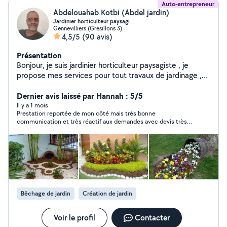
Auto-entrepreneur
Abdelouahab Kotbi (Abdel jardin)
Jardinier horticulteur paysagi
Gennevilliers (Gresillons 3)
4,5/5
(90 avis)
Présentation
Bonjour, je suis jardinier horticulteur paysagiste , je
propose mes services pour tout travaux de jardinage ,
taille , tonte , plantation,désherbage, defrichage soins
apporté au plantes , fertilisation des sols , possède tout
Dernier avis laissé par Hannah : 5/5
le matériel
Il y a 1 mois
Prestation reportée de mon côté mais très bonne
communication et très réactif aux demandes avec devis très
intéressant.
Bêchage de jardin
Création de jardin
Voir le profil
Contacter