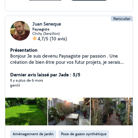
Particulier
Juan Seneque
Paysagiste
Clichy (Sanzillon)
4,7/5
(10 avis)
Présentation
Bonjour Je suis devenu Paysagiste par passion . Une
création de bien être pour vos futur projets, je serais
ravie d'en discuter avec vous. En plus de mon activité je
fait également tout type de transport . Merci à tous et
Dernier avis laissé par Jade : 5/5
à bientôt Yannick
Il y a plus de 6 mois
gentil
Aménagement de jardin
Pose de gazon synthétique