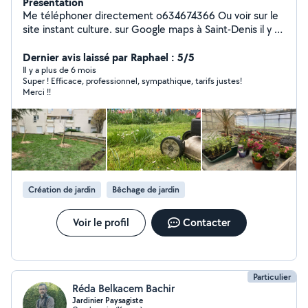
Présentation
Me téléphoner directement o634674366 Ou voir sur le
site instant culture. sur Google maps à Saint-Denis il y a
mon numéro de téléphone Je suis paysagiste de métier
depuis plus de 5 ans et j'ai tout le matériel nécessaire
Dernier avis laissé par Raphael : 5/5
(tondeuse, taille haie, tarière, etc...) ainsi que les
Il y a plus de 6 mois
Super ! Efficace, professionnel, sympathique, tarifs justes!
formations (BTS et licence(école du Breuil) et
Merci !!
expériences nécessaires pour répondre à vos attentes.
activités : jardinage, aménagement de jardin,
aménagement intérieur et extérieur,création potager,
entretien(tonte, désherbage, taille, etc.. j'habite sur
Paris 17eme et j'ai un local à Saint-Denis Et Epinay sur
Seine n'hésitez pas à me contacter si besoin. Site avec
quelques infos de l'association dont je fais aussi parti:
Création de jardin
Bêchage de jardin
instant-culture N'hésitez pas à me contacter :)
Voir le profil
Contacter
Particulier
Réda Belkacem Bachir
Jardinier Paysagiste