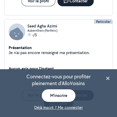
Voir le profil
Contacter
Particulier
Saed Agha Azimi
Aubervilliers (Pariferic)
-/5
Présentation
Je n'ai pas encore renseigné ma présentation.
Aucun avis pour l'instant
Connectez-vous pour profiter
pleinement d'AlloVoisins
Voir le profil
Contacter
M'inscrire
Carte
Déjà inscrit ? Me connecter