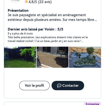
4,8/5
(22 avis)
Présentation
Je suis paysagiste et spécialisé en aménagement
extérieur depuis plusieurs années. Sur mes temps libres
je met à disposition mon camion pour tout type de
transport. Au plaisir de pouvoir vous être utile. Zero 6-
Dernier avis laissé par Voisin : 5/5
85-37-07-39 A bientôt, Romain
Il y a plus de 6 mois
Très belle prestation. Les explications étaient très claires et le
travail réalisé nickel ! J ai un beau jardin et j en suis ravie !
Ponctuels discrets et efficaces ! Merci beaucoup et je vous
recontacte au printemps pour la suite !
Voir le profil
Contacter
Entreprise