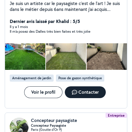
Je suis un artiste car le paysagiste c'est de l´art ! Je suis
dans le métier depuis 6ans maintenant j'ai acquis
plusieurs compétences techniques, dans la création, et
l'entretien des espaces verts. Taille des arbustes Tonte
Dernier avis laissé par Khalid : 5/5
L'élagage des arbres Création des massifs Les conseils
Il y a 1 mois
Il m'a posez des Dalles très bien faites et très jolie
pour choisir les végétaux les devis sont gratuits n'hésitez
pas ! Cordialement
Aménagement de jardin
Pose de gazon synthétique
Voir le profil
Contacter
Entreprise
Concepteur paysagiste
Concepteur Paysagiste
Paris (Goutte d'Or 9)