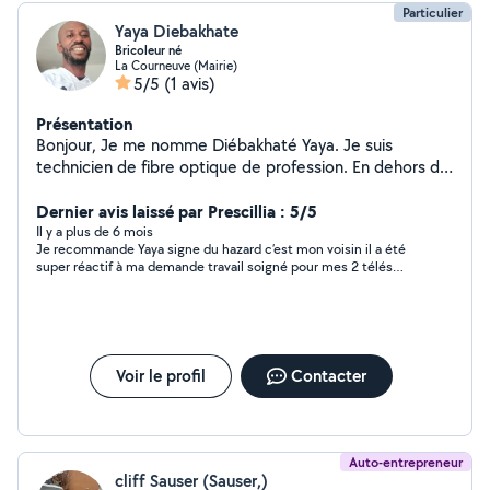
Particulier
Yaya Diebakhate
Bricoleur né
La Courneuve (Mairie)
5/5
(1 avis)
Présentation
Bonjour, Je me nomme Diébakhaté Yaya. Je suis
technicien de fibre optique de profession. En dehors de
mes heures de travail dans le Télécom, j'adore faire des
réparations de toutes sortes : - Montage et démontage
Dernier avis laissé par Prescillia : 5/5
de meubles - Plomberie (réparations
Il y a plus de 6 mois
Je recommande Yaya signe du hazard c’est mon voisin il a été
chasse,changements pièces) -Peinture -Électricité (
super réactif à ma demande travail soigné pour mes 2 télés
changements prises ou montage appareils électriques) -
avec des finitions que j’aurais même pas penser pour cacher
Dépannage rapide internet fibre - Jardinage (
mes fil Je le recontacterai pour des petits travaux
tonte,taille haie,planter) -Transports bagages pas trop
volumineux ( kangoo rallongé ) ... et pleins d'autres
chose . N'hésitez pas à vous renseigner.
Voir le profil
Contacter
Auto-entrepreneur
cliff Sauser (Sauser,)