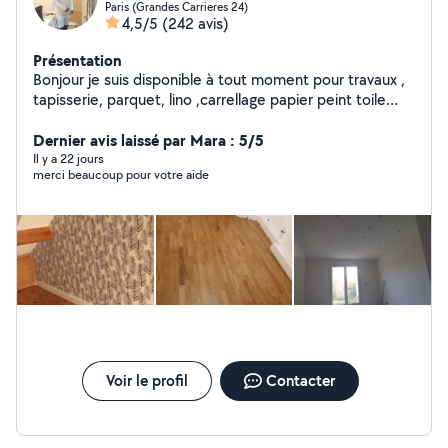
Paris (Grandes Carrieres 24)
4,5/5
(242 avis)
Présentation
Bonjour je suis disponible à tout moment pour travaux ,
tapisserie, parquet, lino ,carrellage papier peint toile
peinturs travail professionnel je dispose de mon propre
material .
Dernier avis laissé par Mara : 5/5
Il y a 22 jours
merci beaucoup pour votre aide
Voir le profil
Contacter