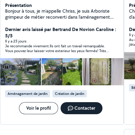
Présentation
Pr
Bonjour à tous, je m'appelle Chriss, je suis Arboriste
Chez Ja
grimpeur de métier reconverti dans l'aménagement
d'
paysager plus de 25 ans de métier 10 longues année
de
passée au Canada. Je suis de retour en France pour
Dernier avis laissé par Bertrand De Novion Caroline :
pa
Der
exercer mon nouveau métier si vous recherchez une
re
5/5
Il 
Au 
personne qui a la main verte et qui connaît son métier,
be
Il y a 23 jours
j'é
Je recommande vivement.Ils ont fait un travail remarquable.
vous êtes bien tombé n'hésitez pas à me contacte.
en
Vous pouvez leur laisser votre exterieur les yeux fermés! Très
te
professionnels,très réactifs et en plus très sympas !
viv
un
Bê
Aménagement de jardin
Création de jardin
Voir le profil
Contacter