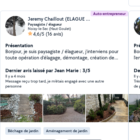
Auto-entrepreneur
Jeremy Chaillout (ELAGUE & L'ARBRE)
Paysagiste / élagueur
Noisy-le-Sec (Haut Goulet)
4,6/5
(16 avis)
Présentation
Pr
Bonjour, je suis paysagiste / élagueur, j'interviens pour
Bon
toute opération d'élagage, démontage, création de
l'e
jardin, entretien de jardin, remise en état de l'ensemble
de
du jardin.
Dernier avis laissé par Jean Marie : 3/5
am
Der
Il y a 4 mois
Il 
Message reçu trop tard, je m’étais engagé avec une autre
Très
personne
de professi
Bêchage de jardin
Aménagement de jardin