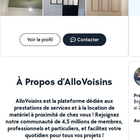
Voir le profil
Contacter
À Propos d’AlloVoisins
Pr
AlloVoisins est la plateforme dédiée aux
Bnj
prestations de services et à la location de
ai 
matériel à proximité de chez vous ! Rejoignez
vous 7
ins
Au
notre communauté de 4,5 millions de membres,
professionnels et particuliers, et facilitez votre
quotidien pour tous vos projets !