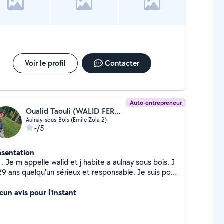
Voir le profil
Contacter
Auto-entrepreneur
Oualid Taouli (WALID FERMETURE)
Aulnay-sous-Bois (Emile Zola 2)
-/5
ésentation
 . Je m appelle walid et j habite a aulnay sous bois. J
29 ans quelqu'un sérieux et responsable. Je suis pour
 j/7j et 24h/24h serreurie mettalurie et
tallation des meubles en kit.
cun avis pour l'instant