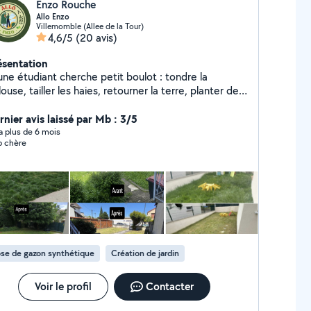
Enzo Rouche
Allo Enzo
Villemomble (Allee de la Tour)
4,6/5
(20 avis)
ésentation
une étudiant cherche petit boulot : tondre la
ouse, tailler les haies, retourner la terre, planter des
res, etc . J'ai réaliser plusieurs chantier pas sur allo
sin mais sur Leboncoin est a chaque fois les clients
rnier avis laissé par Mb : 3/5
t ravis. Je possède le matériel nécessaire si besoin.
y a plus de 6 mois
p chère
se de gazon synthétique
Création de jardin
Voir le profil
Contacter