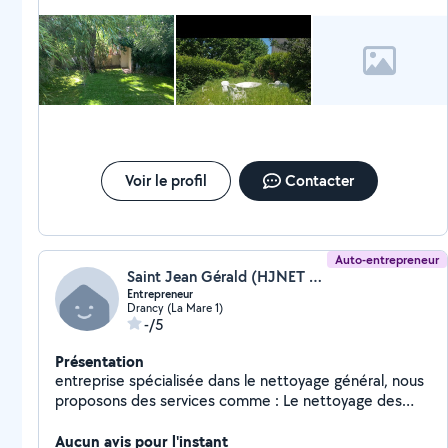
personne n' a pas daigné répondre. j' ai donc aucune confiance
en elle. Personne non fiable de par ce comportement que je
qualifierais de non professionnel .
Voir le profil
Contacter
Auto-entrepreneur
Saint Jean Gérald (HJNET RENOV)
Entrepreneur
Drancy (La Mare 1)
-/5
Présentation
entreprise spécialisée dans le nettoyage général, nous
proposons des services comme : Le nettoyage des
cours, Jardins, Fin de chantiers, Bureaux, sortie de
poubelles, rénovation, décoration, débouchage
Aucun avis pour l'instant