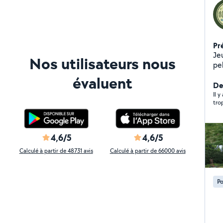
Pr
Je
Nos utilisateurs nous
pel
arb
évaluent
voi
De
son
Il 
tro
4,6/5
4,6/5
Calculé à partir de 48731 avis
Calculé à partir de 66000 avis
Po