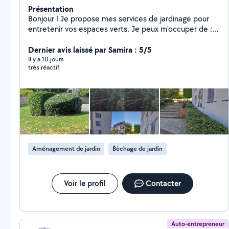
Présentation
Bonjour ! Je propose mes services de jardinage pour
entretenir vos espaces verts. Je peux m'occuper de :
Tonte de pelouse Taille de haies et arbustes
Débroussaillage et désherbage Nettoyage du jardin Je
Dernier avis laissé par Samira : 5/5
suis sérieux, ponctuel et équipé du matériel
Il y a 10 jours
très réactif
nécessaire. Que votre jardin soit petit ou grand, je
m'adapte à vos besoins
Aménagement de jardin
Bêchage de jardin
Voir le profil
Contacter
Auto-entrepreneur