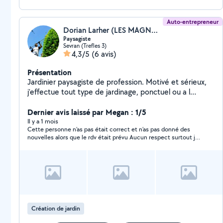
Auto-entrepreneur
Dorian Larher (LES MAGNOLIAS93)
Paysagiste
Sevran (Trefles 3)
4,3/5
(6 avis)
Présentation
Jardinier paysagiste de profession. Motivé et sérieux,
j'effectue tout type de jardinage, ponctuel ou a l
année. Facture en sap (service a la personne) possible
pour une réduction de 50% des impôts.
Dernier avis laissé par Megan : 1/5
Il y a 1 mois
Cette personne n’as pas était correct et n’as pas donné des
nouvelles alors que le rdv était prévu Aucun respect surtout je
ne vous le conseille pas de plus son attitude n’as pas était
respectueuse avec des demandes implicite de « drague » bref
passez votre chemin
Création de jardin