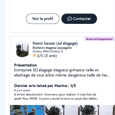
Voir le profil
Contacter
Auto-entrepreneur
Nenin Sauser (sd élagage)
Bûcheron élagueur paysagiste
Drancy (Petit Drancy 1)
2/5
(3 avis)
Présentation
Entreprise SD élagage elagueur grimpeur taille et
abattage de tout arbre même dangereux taille de haie
et arbre fruitier tente de pelouse pose de clôture
création de jardin devis et déplacement gratuit travaux
Dernier avis laissé par Marine : 1/5
effectués avec assurance Generali
Il y a 1 mois
A éviter absolument. Intervenu pour réaliser 5 marches de
jardin Pour 400€. A juste creusé la terre et posé des dalles
dessus. Le tout s’est écroulé dès les premiers passages. Malgré
nos relances, ce monsieur n’est jamais repassé. Sentiment de
s’être bien fait avoir…