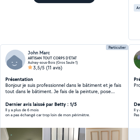
A
Particulier
John Marc
ARTISAN TOUT CORPS D'ÉTAT
Aulnay-sous-Bois (Gros Saule 1)
3,5/5
(11 avis)
Présentation
Pr
Bonjour je suis professionnel dans le bâtiment et je fais
Pro
tout dans le bâtiment. Je fais de la peinture, pose
papier peint,je fais de la pose parquet , je fais de la
pose carrelage, de la chap pour une terrasse
Dernier avis laissé par Betty : 1/5
Der
extérieure Je fais de la maçonnerie, je fais de la
Il y a plus de 6 mois
Il 
on a pas échangé car trop loin de mon périmètre.
Pas
plomberie. N'hésitez pas à m'appeler !!!! Mon numéro
de téléphone est en haut ou en bas Merci