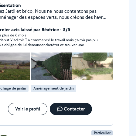
ésentation
rdi et brico, Nous ne nous contentons pas
aménager des espaces verts, nous créons des havre
 paix où nature et design s'harmonisent
rfaitement. Chaque projet est conçu sur mesure, en
nier avis laissé par Béatrice : 3/5
spectant l'environnement et en mettant en valeur la
y a plus de 6 mois
début Vladimir T a commencé le travail mais ça m'a pas plu
auté naturelle de votre espace. Passionné et
tais obligée de lui demander d'arrêter et trouver une
gagés, nous utilisons des matériaux durables et des
personne Pas terminer l'affaire avec lui
chniques respectueuses pour offrir des jardins
ants, évolutifs et uniques. Faites de votre extérieur
 véritable paysage d'exception !
chage de jardin
Aménagement de jardin
Voir le profil
Contacter
Particulier