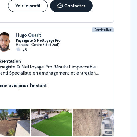
Voir le profil
Contacter
Particulier
Hugo Ouarit
Paysagiste & Nettoyage Pro
Gonesse (Centre Est et Sud)
-/5
ésentation
agiste & Nettoyage Pro Résultat impeccable
e en aménagement et entretien
térieur, je transforme vos jardins rapidement et
ficacement : pose de gazon naturel ou synthétique,
cun avis pour l'instant
te, débroussaillage, scarification, remise à neuf
nterviens aussi pour vos nettoyages en
ofondeur : terrasses, voitures, canapés, matelas et
ndu propre, frais et comme neuf.
is Gratuit.