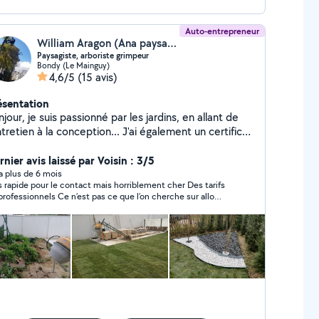
Auto-entrepreneur
William Aragon (Ana paysage)
Paysagiste, arboriste grimpeur
Bondy (Le Mainguy)
4,6/5
(15 avis)
ésentation
jour, je suis passionné par les jardins, en allant de
ntretien à la conception... J'ai également un certificat
 spécialisation arboriste grimpeur, un bac+2 en
énagement paysager plusieurs formation sur
nier avis laissé par Voisin : 3/5
l'arrosage automatique.. William
y a plus de 6 mois
 rapide pour le contact mais horriblement cher Des tarifs
onnels Ce n’est pas ce que l’on cherche sur allo
voisin me semble t’il Pour cela nous avons internet