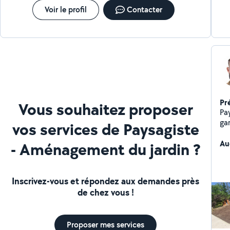
Voir le profil
Contacter
Pr
Vous souhaitez proposer
Pays
garanti Spécialist
vos services de Paysagiste
ex
ef
Au
- Aménagement du jardin ?
ton
complète. J'i
pr
Inscrivez-vous et répondez aux demandes près
textiles avec un re
de chez vous !
Dev
Proposer mes services