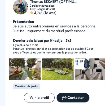
Thomas BEKAERT (OPTIMUS SERVICES)
Jardinier paysagiste
Livry-Gargan (Iris 18)
4,7/5
(18 avis)
Présentation
Je suis auto entrepreneur en services à la personne.
J'utilise uniquement du matériel professionnel
électrique sur batterie, pour moins de pollution et plus
de silence. Je suis un jardinier paysagiste expérimenté,
Dernier avis laissé par Khadija : 5/5
avec plus de 25 années d'expérience et de passion du
Il y a plus de 6 mois
Ponctuel, professionnel et sa prestation est de qualité!!! C'est
métier. Vous pouvez me joindre au zéro sept, soixante-
avec efficacité et bonne humeur que la prestation a été
quatre, vingt et un, quatorze, trente quatre
réalisée. J'en suis très satisfaite. Et pour toutes ces qualités je
le remercie et le recommande.
Création de jardin
Voir le profil
Contacter