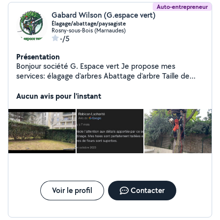
Auto-entrepreneur
Gabard Wilson (G.espace vert)
Élagage/abattage/paysagiste
Rosny-sous-Bois (Marnaudes)
-/5
Présentation
Bonjour société G. Espace vert Je propose mes
services: élagage d'arbres Abattage d'arbre Taille de
haie Nettoyage à haute pression Pose de pelouse
naturelle et artificiel Retrouver nous sur google et
Aucun avis pour l'instant
Facebook. Cordialement, Monsieur Gabard
Voir le profil
Contacter