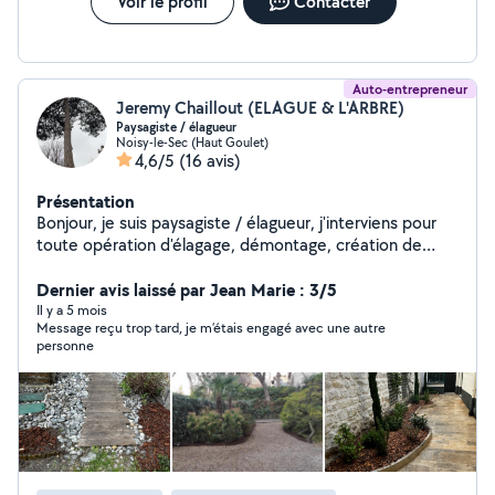
Voir le profil
Contacter
Auto-entrepreneur
Jeremy Chaillout (ELAGUE & L'ARBRE)
Paysagiste / élagueur
Noisy-le-Sec (Haut Goulet)
4,6/5
(16 avis)
Présentation
Bonjour, je suis paysagiste / élagueur, j'interviens pour
toute opération d'élagage, démontage, création de
jardin, entretien de jardin, remise en état de l'ensemble
du jardin.
Dernier avis laissé par Jean Marie : 3/5
Il y a 5 mois
Message reçu trop tard, je m’étais engagé avec une autre
personne