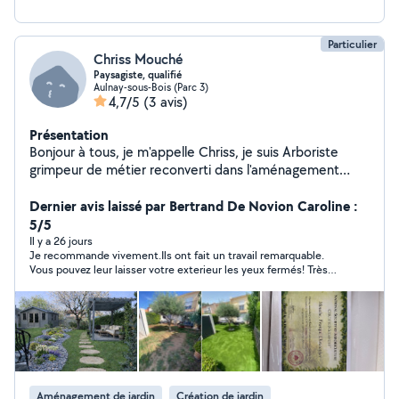
Particulier
Chriss Mouché
Paysagiste, qualifié
Aulnay-sous-Bois (Parc 3)
4,7/5
(3 avis)
Présentation
Bonjour à tous, je m'appelle Chriss, je suis Arboriste
grimpeur de métier reconverti dans l'aménagement
paysager plus de 25 ans de métier 10 longues année
passée au Canada. Je suis de retour en France pour
Dernier avis laissé par Bertrand De Novion Caroline :
exercer mon nouveau métier si vous recherchez une
5/5
personne qui a la main verte et qui connaît son métier,
Il y a 26 jours
Je recommande vivement.Ils ont fait un travail remarquable.
vous êtes bien tombé n'hésitez pas à me contacte.
Vous pouvez leur laisser votre exterieur les yeux fermés! Très
professionnels,très réactifs et en plus très sympas !
Aménagement de jardin
Création de jardin