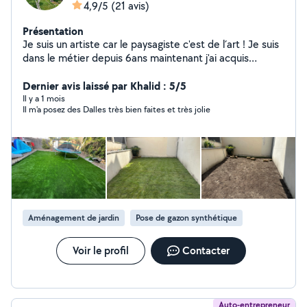
4,9/5
(21 avis)
Présentation
Je suis un artiste car le paysagiste c'est de l´art ! Je suis
dans le métier depuis 6ans maintenant j'ai acquis
plusieurs compétences techniques, dans la création, et
l'entretien des espaces verts. Taille des arbustes Tonte
Dernier avis laissé par Khalid : 5/5
L'élagage des arbres Création des massifs Les conseils
Il y a 1 mois
Il m'a posez des Dalles très bien faites et très jolie
pour choisir les végétaux les devis sont gratuits n'hésitez
pas ! Cordialement
Aménagement de jardin
Pose de gazon synthétique
Voir le profil
Contacter
Auto-entrepreneur