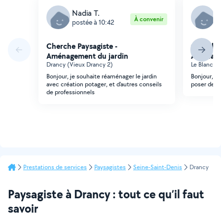
Nadia T.
G
À convenir
postée à 10:42
p
Cherche Paysagiste -
Cherche 
Aménagement du jardin
Aménage
Drancy (Vieux Drancy 2)
Le Blanc-Me
Bonjour, je souhaite réaménager le jardin
Bonjour, r
avec création potager, et d'autres conseils
poser des d
de professionnels
Prestations de services
Paysagistes
Seine-Saint-Denis
Drancy
Paysagiste à Drancy : tout ce qu’il faut
savoir