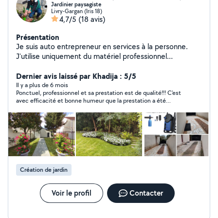
Jardinier paysagiste
Livry-Gargan (Iris 18)
4,7/5
(18 avis)
Présentation
Je suis auto entrepreneur en services à la personne.
J'utilise uniquement du matériel professionnel
électrique sur batterie, pour moins de pollution et plus
de silence. Je suis un jardinier paysagiste expérimenté,
Dernier avis laissé par Khadija : 5/5
avec plus de 25 années d'expérience et de passion du
Il y a plus de 6 mois
Ponctuel, professionnel et sa prestation est de qualité!!! C'est
métier. Vous pouvez me joindre au zéro sept, soixante-
avec efficacité et bonne humeur que la prestation a été
quatre, vingt et un, quatorze, trente quatre
réalisée. J'en suis très satisfaite. Et pour toutes ces qualités je
le remercie et le recommande.
Création de jardin
Voir le profil
Contacter