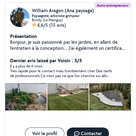
Auto-entrepreneur
William Aragon (Ana paysage)
Paysagiste, arboriste grimpeur
Bondy (Le Mainguy)
4,6/5
(15 avis)
Présentation
Bonjour, je suis passionné par les jardins, en allant de
l'entretien à la conception... J'ai également un certificat
de spécialisation arboriste grimpeur, un bac+2 en
aménagement paysager plusieurs formation sur
Dernier avis laissé par Voisin : 3/5
l'arrosage automatique.. William
Il y a plus de 6 mois
Très rapide pour le contact mais horriblement cher Des tarifs
de professionnels Ce n’est pas ce que l’on cherche sur allo
voisin me semble t’il Pour cela nous avons internet
Voir le profil
Contacter