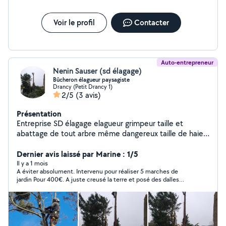
Voir le profil
Contacter
Auto-entrepreneur
Nenin Sauser (sd élagage)
Bûcheron élagueur paysagiste
Drancy (Petit Drancy 1)
2/5
(3 avis)
Présentation
Entreprise SD élagage elagueur grimpeur taille et
abattage de tout arbre même dangereux taille de haie
et arbre fruitier tente de pelouse pose de clôture
création de jardin devis et déplacement gratuit travaux
Dernier avis laissé par Marine : 1/5
effectués avec assurance Generali
Il y a 1 mois
A éviter absolument. Intervenu pour réaliser 5 marches de
jardin Pour 400€. A juste creusé la terre et posé des dalles
dessus. Le tout s’est écroulé dès les premiers passages. Malgré
nos relances, ce monsieur n’est jamais repassé. Sentiment de
s’être bien fait avoir…