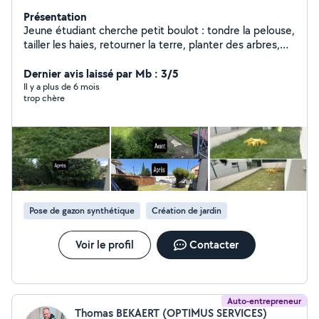
Présentation
Jeune étudiant cherche petit boulot : tondre la pelouse,
tailler les haies, retourner la terre, planter des arbres,
etc . J'ai réaliser plusieurs chantier pas sur allo voisin
mais sur Leboncoin est a chaque fois les clients sont
Dernier avis laissé par Mb : 3/5
ravis. Je possède le matériel nécessaire si besoin.
Il y a plus de 6 mois
trop chère
Pose de gazon synthétique
Création de jardin
Voir le profil
Contacter
Auto-entrepreneur
Thomas BEKAERT (OPTIMUS SERVICES)