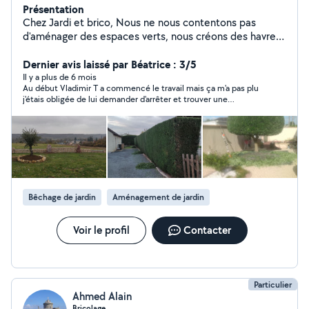
Présentation
Chez Jardi et brico, Nous ne nous contentons pas
d'aménager des espaces verts, nous créons des havre
de paix où nature et design s'harmonisent parfaitement.
Chaque projet est conçu sur mesure, en respectant
Dernier avis laissé par Béatrice : 3/5
l'environnement et en mettant en valeur la beauté
Il y a plus de 6 mois
Au début Vladimir T a commencé le travail mais ça m'a pas plu
naturelle de votre espace. Passionné et engagés, nous
j'étais obligée de lui demander d'arrêter et trouver une
utilisons des matériaux durables et des techniques
personne Pas terminer l'affaire avec lui
respectueuses pour offrir des jardins vivants, évolutifs et
uniques. Faites de votre extérieur un véritable paysage
d'exception !
Bêchage de jardin
Aménagement de jardin
Voir le profil
Contacter
Particulier
Ahmed Alain
Bricolage