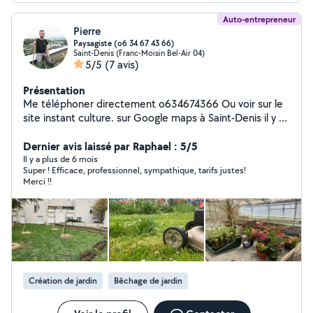
Auto-entrepreneur
Pierre
Paysagiste (o6 34 67 43 66)
Saint-Denis (Franc-Moisin Bel-Air 04)
5/5
(7 avis)
Présentation
Me téléphoner directement o634674366 Ou voir sur le
site instant culture. sur Google maps à Saint-Denis il y a
mon numéro de téléphone Je suis paysagiste de métier
depuis plus de 5 ans et j'ai tout le matériel nécessaire
Dernier avis laissé par Raphael : 5/5
(tondeuse, taille haie, tarière, etc...) ainsi que les
Il y a plus de 6 mois
Super ! Efficace, professionnel, sympathique, tarifs justes!
formations (BTS et licence(école du Breuil) et
Merci !!
expériences nécessaires pour répondre à vos attentes.
activités : jardinage, aménagement de jardin,
aménagement intérieur et extérieur,création potager,
entretien(tonte, désherbage, taille, etc.. j'habite sur
Paris 17eme et j'ai un local à Saint-Denis Et Epinay sur
Seine n'hésitez pas à me contacter si besoin. Site avec
quelques infos de l'association dont je fais aussi parti:
Création de jardin
Bêchage de jardin
instant-culture N'hésitez pas à me contacter :)