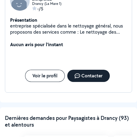
Drancy (La Mare 1)
-/5
Présentation
entreprise spécialisée dans le nettoyage général, nous
proposons des services comme : Le nettoyage des
cours, Jardins, Fin de chantiers, Bureaux, sortie de
poubelles, rénovation, décoration, débouchage
Aucun avis pour l'instant
canalisation...
Voir le profil
Contacter
Dernières demandes pour Paysagistes à Drancy (93)
et alentours