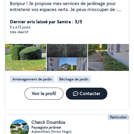
Bonjour ! Je propose mes services de jardinage pour
entretenir vos espaces verts. Je peux m'occuper de :
Tonte de pelouse Taille de haies et arbustes
Débroussaillage et désherbage Nettoyage du jardin Je
Dernier avis laissé par Samira : 5/5
suis sérieux, ponctuel et équipé du matériel nécessaire.
Il y a 13 jours
très réactif
Que votre jardin soit petit ou grand, je m'adapte à vos
besoins
Aménagement de jardin
Bêchage de jardin
Voir le profil
Contacter
Particulier
Cheick Doumbia
Paysagiste jardinier
Aubervilliers (Victor Hugo)