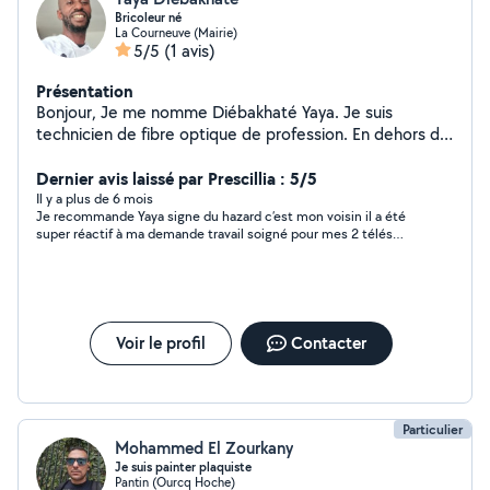
Bricoleur né
La Courneuve (Mairie)
5/5
(1 avis)
Présentation
Bonjour, Je me nomme Diébakhaté Yaya. Je suis
technicien de fibre optique de profession. En dehors de
mes heures de travail dans le Télécom, j'adore faire des
réparations de toutes sortes : - Montage et démontage
Dernier avis laissé par Prescillia : 5/5
de meubles - Plomberie (réparations
Il y a plus de 6 mois
Je recommande Yaya signe du hazard c’est mon voisin il a été
chasse,changements pièces) -Peinture -Électricité (
super réactif à ma demande travail soigné pour mes 2 télés
changements prises ou montage appareils électriques) -
avec des finitions que j’aurais même pas penser pour cacher
Dépannage rapide internet fibre - Jardinage (
mes fil Je le recontacterai pour des petits travaux
tonte,taille haie,planter) -Transports bagages pas trop
volumineux ( kangoo rallongé ) ... et pleins d'autres
chose . N'hésitez pas à vous renseigner.
Voir le profil
Contacter
Particulier
Mohammed El Zourkany
Je suis painter plaquiste
Pantin (Ourcq Hoche)