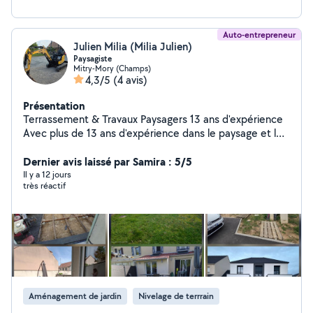
Auto-entrepreneur
Julien Milia (Milia Julien)
Paysagiste
Mitry-Mory (Champs)
4,3/5
(4 avis)
Présentation
Terrassement & Travaux Paysagers 13 ans d'expérience
Avec plus de 13 ans d'expérience dans le paysage et le
terrassement, je propose mes services aux particuliers.
Travaux de terrassement Terrassement et nivellement
Dernier avis laissé par Samira : 5/5
de terrain Ouverture et fermeture de tranchées
Il y a 12 jours
très réactif
Arrachage de souches Tous types de travaux à la mini-
pelle Travaux paysagers Élagage et abattage d'arbres
Création paysagère Réalisation d'allées, bordures,
clôtures Gazon (semis ou en rouleaux) Travail soigné
Sérieux et réactif
Aménagement de jardin
Nivelage de terrrain