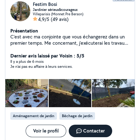
Festim Bosi
Jardinier sérieux&courageux
Villeparisis (Monnet Pre Berson)
4,9/5
(49 avis)
Présentation
C'est avec ma conjointe que vous échangerez dans un
premier temps. Me concernant, j'exécuterai les travaux.
Je suis complètement équipé, jardinier de métier,
j'attache une importance particulière à la satisfaction
Dernier avis laissé par Voisin : 5/5
des personnes qui s'adressent à moi. Je me ferai un
Il y a plus de 6 mois
Je n’ai pas eu affaire à leurs services.
plaisir de vous venir en aide, n'hésitez surtout pas à me
contacter même si cela n'est que pour une simple
demande de conseil. Je vous répondrai avec plaisir.
Nous acceptons également le paiement CESU si vous le
souhaitez, vous permettant de bénéficier d'un crédit
d'impôt.
Aménagement de jardin
Bêchage de jardin
Voir le profil
Contacter