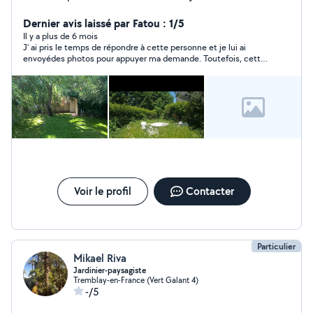
Dernier avis laissé par Fatou : 1/5
Il y a plus de 6 mois
J' ai pris le temps de répondre à cette personne et je lui ai
envoyédes photos pour appuyer ma demande. Toutefois, cette
personne n' a pas daigné répondre. j' ai donc aucune confiance
en elle. Personne non fiable de par ce comportement que je
qualifierais de non professionnel .
Voir le profil
Contacter
Particulier
Mikael Riva
Jardinier-paysagiste
Tremblay-en-France (Vert Galant 4)
-/5