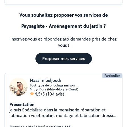
Vous souhaitez proposer vos services de
Paysagiste - Aménagement du jardin ?
Inscrivez-vous et répondez aux demandes près de chez
vous !
Proposer mes services
Particulier
Nassim beljoudi
Tout type de bricolage maison
Mitry-Mory (Mitry-Mory 2-Ouest)
4,5/5
(104 avis)
Présentation
je suis Spécialiste dans la menuiserie réparation et
fabrication volet roulant montage et fabrication dressing
montage des meubles en kit pause de support TV et
des étagères et toutes les petites bricoles pour