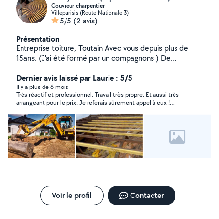
Couvreur charpentier
Villeparisis (Route Nationale 3)
5/5
(2 avis)
Présentation
Entreprise toiture, Toutain Avec vous depuis plus de
15ans. (J'ai été formé par un compagnons ) De
nombreuses références près de chez vous !!! Des
travaux toujours réalisés avec sécurité et
Dernier avis laissé par Laurie : 5/5
professionnalisme, pour un résultat propre et soigné. ***
Il y a plus de 6 mois
Très réactif et professionnel. Travail très propre. Et aussi très
Garantie Décennale 10ans. *** ENTEPRISE QUALIFIÉ.
arrangeant pour le prix. Je referais sûrement appel à eux !
Réfection de toiture. rénovation complète de la
Encore merci.
couverture Rénovation et remise à niveau de la
charpente Tout travaux de couverture Pose et
rénovation de solin. Réparation et abattage de
cheminée
Voir le profil
Contacter