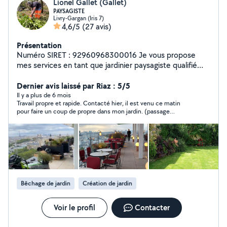
Lionel Gallet (Gallet)
PAYSAGISTE
Livry-Gargan (Iris 7)
4,6/5
(27 avis)
Présentation
Numéro SIRET : 92960968300016 Je vous propose
mes services en tant que jardinier paysagiste qualifié
disposant de tout les matériels . J'interviens en urgence,
ponctuellement ou sous forme de contrat annuel pour
Dernier avis laissé par Riaz : 5/5
particuliers, copropriétés ENTRETIEN : - Tonte de gazon
Il y a plus de 6 mois
Travail propre et rapide. Contacté hier, il est venu ce matin
(contrat annuel ou ponctuel) Taille de haies. - Taille des
pour faire un coup de propre dans mon jardin. (passage
arbres fruitiers (pommier,poirier,cerisier.....) -
tondeuse et nettoyage jardin). Très gentil et arrangeant. Merci
Dessouchage. - Creation, entretien des massifs. - Petit
beaucoup Lionel pour votre gentillesse, disponibilité et votre
élagage. - Evacuation des déchets verts. -
prestation. Très satisfait de votre travail. A bientôt.
Débroussaillage. - Ramassage des feuilles. CREATION : -
pelouse semé - Aménagement de terrasses et balcons.
- Jardins à thème tous budgets. - Création de massifs,
plantations de haie je me déplace rapidement pour faire
Bêchage de jardin
Création de jardin
un devis gratuit. virement ,cheque, espèces N'hésitez
pas à me contacter pour plus d'informations -Réduction
d'impôt 50%
Voir le profil
Contacter