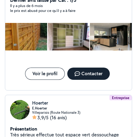
Dernier avis laissé par Cat : 1/5
maison........ la confiance et le respect du client c'est
Il y a plus de 6 mois
le prix est abusé pour ce qu'il y a à faire
mon capital
Voir le profil
Contacter
Entreprise
Hoerter
E.Hoerter
Villeparisis (Route Nationale 3)
3,9/5
(16 avis)
Présentation
Très sérieux effectue tout espace vert dessouchage