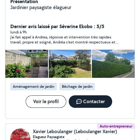
Présentation
Jardinier paysagiste élagueur
Dernier avis laissé par Séverine Ekobo : 5/5
lundi à 9h
j'ai fait appel à Andrea, réponse et intervention très rapides.
travail, propre et soigné, Andréa c'est montré respectueux et
agréable. suis extremement satisfaite de sa prestation. je
recommande vivement pour l'entretien de vos extérieurs.
Aménagement de jardin
Bêchage de jardin
Voir le profil
Contacter
Auto-entrepreneur
Xavier Leboulanger (Leboulanger Xavier)
Elagueur Paysagiste