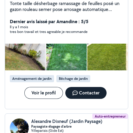
Tonte taille désherbage ramassage de feuilles posé un
gazon rouleau semer pose arrosage automatique
création de massifs nettoyage de terrasse pour tout
renseignement complémentaire appelez-moi merci à
Dernier avis laissé par Amandine : 5/5
bientôt
Il y a 1 mois
tres bon travail et tres agreable je recommande
Aménagement de jardin
Bêchage de jardin
Voir le profil
Contacter
Auto-entrepreneur
Alexandre Dixneuf (Jardin Paysage)
Paysagiste élagage d'arbre
Villeparisis (Gide Est)