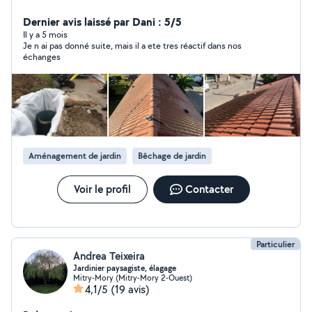
traitement des déchets - Travaux de Maçonnerie -
Travaux de Rénovation ou entretien de Toiture - Travaux
Dernier avis laissé par Dani : 5/5
d'assainissement création de puisard Nos prestations
Il y a 5 mois
Je n ai pas donné suite, mais il a ete tres réactif dans nos
sont au forfait ou journalier pour travaux de mini pelle
échanges
N'hésitez pas à nous contacter directement pour
d'autre renseignements sur nos prestations nous vous
renseignerons avec plaisir Mr Robba
Aménagement de jardin
Bêchage de jardin
Voir le profil
Contacter
Particulier
Andrea Teixeira
Jardinier paysagiste, élagage
Mitry-Mory (Mitry-Mory 2-Ouest)
4,1/5
(19 avis)