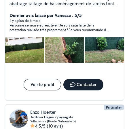
abattage taillage de hai aménagement de jardins tonte
de pelouse pose de pelouse décoration de jardin ect
aussi toiture peinture tout travaux bricolage évacuation
Dernier avis laissé par Vanessa : 5/5
de vaut déchets ect..
Il y a plus de 6 mois
Personne sérieuse et réactive ! Je suis satisfaite de la
prestation réalisée très proprement ! Je vous recommande de
solliciter ce prestataire ! Mes futures prestation vont lui être
confiées !
Voir le profil
Contacter
Particulier
Enzo Hoerter
Jardinier Élagueur paysagiste
Villeparisis (Route Nationale 3)
4,3/5
(10 avis)