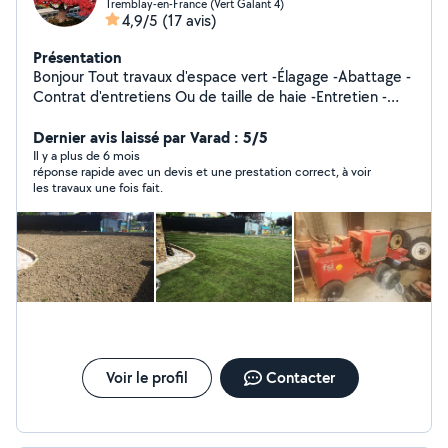
Tremblay-en-France (Vert Galant 4)
4,9/5
(17 avis)
Présentation
Bonjour Tout travaux d'espace vert -Élagage -Abattage -
Contrat d'entretiens Ou de taille de haie -Entretien -
Création -Taille de haie -Plantation -Débroussaillage -
Remise en état -Travaux annexes Devis et déplacement
Dernier avis laissé par Varad : 5/5
gratuit
Il y a plus de 6 mois
réponse rapide avec un devis et une prestation correct, à voir
les travaux une fois fait.
Voir le profil
Contacter