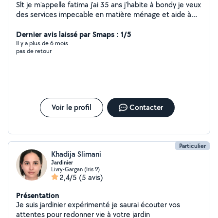
Slt je m'appelle fatima j'ai 35 ans j'habite à bondy je veux
des services impecable en matière ménage et aide à
domicile . N'hésitez pas à me contacter en cas de
besoin .très cordialement
Dernier avis laissé par Smaps : 1/5
Il y a plus de 6 mois
pas de retour
Voir le profil
Contacter
Particulier
Khadija Slimani
Jardinier
Livry-Gargan (Iris 9)
2,4/5
(5 avis)
Présentation
Je suis jardinier expérimenté je saurai écouter vos
attentes pour redonner vie à votre jardin