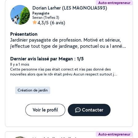
Auto-entrepreneur
Dorian Larher (LES MAGNOLIAS93)
Paysagiste
Sevran (Trefles 3)
4,3/5
(6 avis)
Présentation
Jardinier paysagiste de profession. Motivé et sérieux,
j'effectue tout type de jardinage, ponctuel ou a l année.
Facture en sap (service a la personne) possible pour
une réduction de 50% des impôts.
Dernier avis laissé par Megan : 1/5
Il y a 1 mois
Cette personne n’as pas était correct et n’as pas donné des
nouvelles alors que le rdv était prévu Aucun respect surtout je
ne vous le conseille pas de plus son attitude n’as pas était
respectueuse avec des demandes implicite de « drague » bref
passez votre chemin
Création de jardin
Voir le profil
Contacter
Auto-entrepreneur