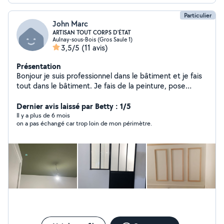
Particulier
John Marc
ARTISAN TOUT CORPS D'ÉTAT
Aulnay-sous-Bois (Gros Saule 1)
3,5/5
(11 avis)
Présentation
Bonjour je suis professionnel dans le bâtiment et je fais
tout dans le bâtiment. Je fais de la peinture, pose
papier peint,je fais de la pose parquet , je fais de la
pose carrelage, de la chap pour une terrasse extérieure
Dernier avis laissé par Betty : 1/5
Je fais de la maçonnerie, je fais de la plomberie.
Il y a plus de 6 mois
on a pas échangé car trop loin de mon périmètre.
N'hésitez pas à m'appeler !!!! Mon numéro de téléphone
est en haut ou en bas Merci