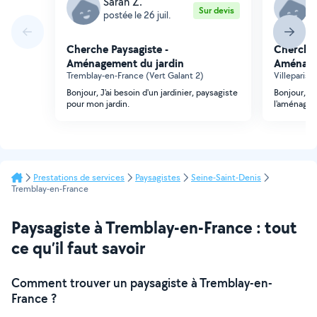
Sarah Z.
S
Sur devis
postée le 26 juil.
p
Cherche Paysagiste -
Cherche 
Aménagement du jardin
Aménage
Tremblay-en-France (Vert Galant 2)
Villeparisi
Bonjour, J'ai besoin d'un jardinier, paysagiste
Bonjour, je
pour mon jardin.
l'aménagem
Prestations de services
Paysagistes
Seine-Saint-Denis
Tremblay-en-France
Paysagiste à Tremblay-en-France : tout
ce qu’il faut savoir
Comment trouver un paysagiste à Tremblay-en-
France ?