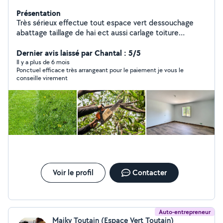
Présentation
Très sérieux effectue tout espace vert dessouchage
abattage taillage de hai ect aussi carlage toiture
peinture tout travaux bricolage évacuation de vaut
déchets ect
Dernier avis laissé par Chantal : 5/5
Il y a plus de 6 mois
Ponctuel efficace très arrangeant pour le paiement je vous le
conseille virement
Voir le profil
Contacter
Auto-entrepreneur
Maiky Toutain (Espace Vert Toutain)