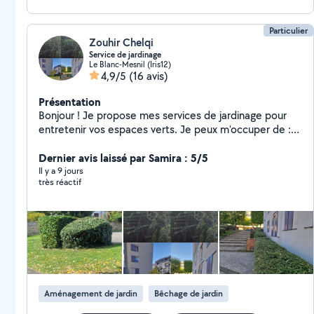
Particulier
Zouhir Chelqi
Service de jardinage
Le Blanc-Mesnil (Iris12)
4,9/5
(16 avis)
Présentation
Bonjour ! Je propose mes services de jardinage pour
entretenir vos espaces verts. Je peux m'occuper de :
Tonte de pelouse Taille de haies et arbustes
Débroussaillage et désherbage Nettoyage du jardin Je
Dernier avis laissé par Samira : 5/5
suis sérieux, ponctuel et équipé du matériel
Il y a 9 jours
très réactif
nécessaire. Que votre jardin soit petit ou grand, je
m'adapte à vos besoins
Aménagement de jardin
Bêchage de jardin