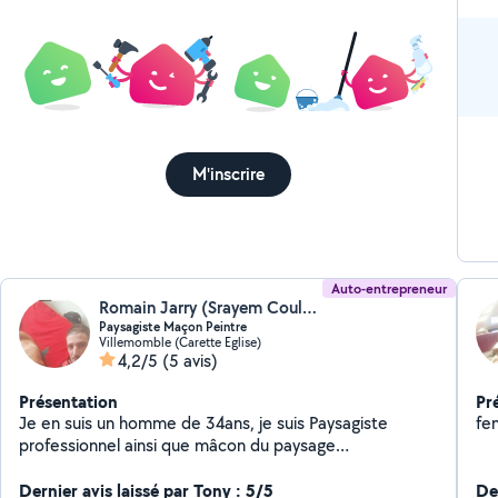
M'inscrire
Auto-entrepreneur
Romain Jarry (Srayem Couleurs et Paysages du Monde)
Paysagiste Maçon Peintre
Villemomble (Carette Eglise)
4,2/5
(5 avis)
Présentation
Pr
Je en suis un homme de 34ans, je suis Paysagiste
fe
professionnel ainsi que mâcon du paysage
professionnel ainsi que Peintre en bâtiment interieur
Dernier avis laissé par Tony : 5/5
peandant 2 ans d'expérimen depuis 12 ans et
Der