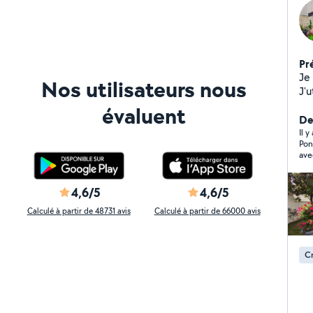
Pr
Je
Nos utilisateurs nous
J'
éle
évaluent
de 
Der
av
Il 
Pon
mé
ave
qua
réa
le 
4,6/5
4,6/5
Calculé à partir de 48731 avis
Calculé à partir de 66000 avis
Cr