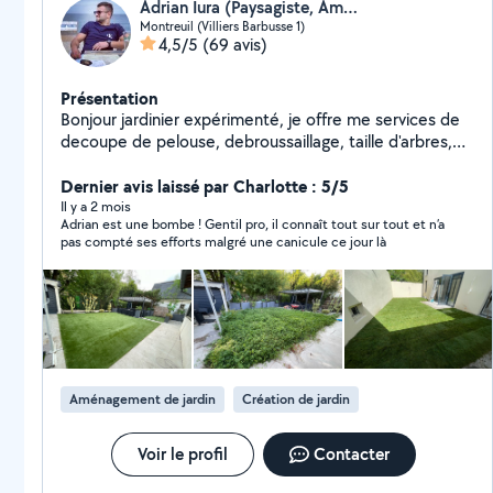
Adrian Iura (Paysagiste, Aménagement de jardin)
Montreuil (Villiers Barbusse 1)
4,5/5
(69 avis)
Présentation
Bonjour jardinier expérimenté, je offre me services de
decoupe de pelouse, debroussaillage, taille d'arbres,
arrosage et ramassage des déchets vert, ETC!
Dernier avis laissé par Charlotte : 5/5
Il y a 2 mois
Adrian est une bombe ! Gentil pro, il connaît tout sur tout et n’a
pas compté ses efforts malgré une canicule ce jour là
Aménagement de jardin
Création de jardin
Voir le profil
Contacter