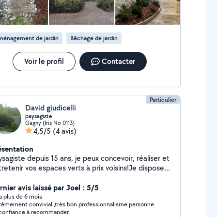
ménagement de jardin
Bêchage de jardin
Voir le profil
Contacter
Particulier
David giudicelli
paysagiste
Gagny (Iris No 0113)
4,5/5
(4 avis)
ésentation
sagiste depuis 15 ans, je peux concevoir, réaliser et
retenir vos espaces verts à prix voisins!Je dispose
 mon propre matériel ainsi que mon véhicule pour
urer un travail de qualité.
nier avis laissé par Joel : 5/5
y a plus de 6 mois
rêmement convivial ,très bon professionnalisme personne
confiance à recommander.