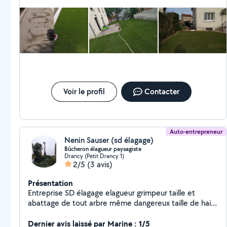
faire un devis. Il semble très vaillant et était prêt à me faire une
tranchée géante à la pelle plutôt que de le faire à la mini pelle !
Il semble aussi très bon pour remettre de niveau une pelouse
abîmée. Peut être un futur chanteur à faire ensemble au
printemps… Merci Lorand ?
Voir le profil
Contacter
Auto-entrepreneur
Nenin Sauser (sd élagage)
Bûcheron élagueur paysagiste
Drancy (Petit Drancy 1)
2/5
(3 avis)
Présentation
Entreprise SD élagage elagueur grimpeur taille et
abattage de tout arbre même dangereux taille de haie
et arbre fruitier tente de pelouse pose de clôture
création de jardin devis et déplacement gratuit travaux
Dernier avis laissé par Marine : 1/5