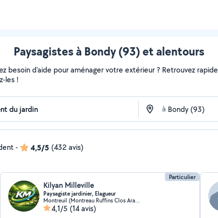
Paysagistes à Bondy (93) et alentours
vez besoin d'aide pour aménager votre extérieur ? Retrouvez rapideme
-les !
à
ndent
-
4,5/5
(432 avis)
Particulier
Kilyan Milleville
Paysagiste jardinier, Elagueur
Montreuil (Montreau Ruffins Clos Arachis 3)
4,1/5
(14 avis)