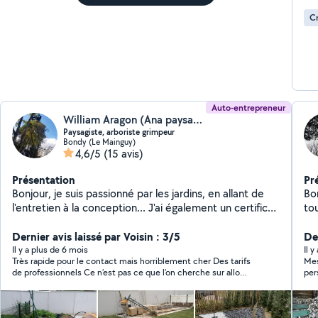
Cr
Auto-entrepreneur
William Aragon (Ana paysage)
Paysagiste, arboriste grimpeur
Bondy (Le Mainguy)
4,6/5
(15 avis)
Présentation
Pr
Bonjour, je suis passionné par les jardins, en allant de
Bon
l'entretien à la conception... J'ai également un certificat
to
de spécialisation arboriste grimpeur, un bac+2 en
jar
aménagement paysager plusieurs formation sur
Dernier avis laissé par Voisin : 3/5
du 
De
l'arrosage automatique.. William
Il y a plus de 6 mois
Il y
Très rapide pour le contact mais horriblement cher Des tarifs
Mes
de professionnels Ce n’est pas ce que l’on cherche sur allo
per
voisin me semble t’il Pour cela nous avons internet