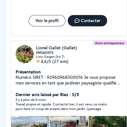
Voir le profil
Contacter
Auto-entrepreneur
Lionel Gallet (Gallet)
PAYSAGISTE
Livry-Gargan (Iris 7)
4,6/5
(27 avis)
Présentation
Numéro SIRET : 92960968300016 Je vous propose
mes services en tant que jardinier paysagiste qualifié
disposant de tout les matériels . J'interviens en
urgence, ponctuellement ou sous forme de contrat
Dernier avis laissé par Riaz : 5/5
annuel pour particuliers, copropriétés ENTRETIEN : -
Il y a plus de 6 mois
Travail propre et rapide. Contacté hier, il est venu ce matin
Tonte de gazon (contrat annuel ou ponctuel) Taille de
pour faire un coup de propre dans mon jardin. (passage
haies. - Taille des arbres fruitiers
tondeuse et nettoyage jardin). Très gentil et arrangeant. Merci
(pommier,poirier,cerisier.....) - Dessouchage. -
beaucoup Lionel pour votre gentillesse, disponibilité et votre
Creation, entretien des massifs. - Petit élagage. -
prestation. Très satisfait de votre travail. A bientôt.