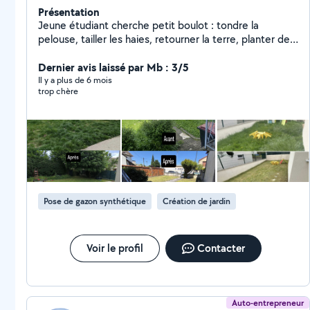
Présentation
Jeune étudiant cherche petit boulot : tondre la
pelouse, tailler les haies, retourner la terre, planter des
arbres, etc . J'ai réaliser plusieurs chantier pas sur allo
voisin mais sur Leboncoin est a chaque fois les clients
Dernier avis laissé par Mb : 3/5
sont ravis. Je possède le matériel nécessaire si besoin.
Il y a plus de 6 mois
trop chère
Pose de gazon synthétique
Création de jardin
Voir le profil
Contacter
Auto-entrepreneur