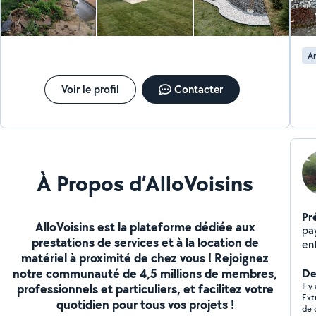
A
Voir le profil
Contacter
À Propos d’AlloVoisins
Pr
AlloVoisins est la plateforme dédiée aux
pay
prestations de services et à la location de
ent
matériel à proximité de chez vous ! Rejoignez
de
notre communauté de 4,5 millions de membres,
ass
Der
Il 
professionnels et particuliers, et facilitez votre
Ext
quotidien pour tous vos projets !
de 