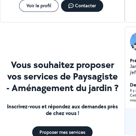
sur place,etc) lors de l'entretien de vos jardins. - Tonte
Voir le profil
Contacter
raisonnée et créations des praires fleuries, attirons la
biodiversité dans nos jardins! - Accompagnement
création potager - j'accepte des stagiaires
Pr
Vous souhaitez proposer
Jar
j'e
vos services de Paysagiste
an
- Aménagement du jardin ?
po
De
Il y
Cet
nouvel
ne 
Inscrivez-vous et répondez aux demandes près
res
de chez vous !
pas
Proposer mes services