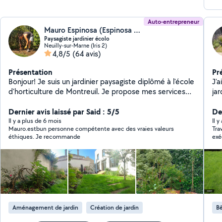
Auto-entrepreneur
Mauro Espinosa (Espinosa paysages)
Paysagiste jardinier écolo
Neuilly-sur-Marne (Iris 2)
4,8/5
(64 avis)
Présentation
Pr
Bonjour! Je suis un jardinier paysagiste diplômé à l'école
J'a
d'horticulture de Montreuil. Je propose mes services
ja
pour de l'entretien et de la création de jardin,
int
jardinière, balcon, de l'aménagement de patio et
Dernier avis laissé par Said : 5/5
so
Der
terrasse. Je travaille avec un approche écologique, du
Il y a plus de 6 mois
Il y
Mauro.estbun personne compétente avec des vraies valeurs
Tra
respect de la nature, en proposant toujours des
éthiques. Je recommande
exé
solutions qui vont dans le sens de la nature. -Création
de points d'eau pour combattre moustiques en attirant
le bio control, Libellules,etc. -Je propose aussi une
formule de jardinage avec le client, où je travaille avec
vous et je vous apprends beaucoup de concepts liées
au jardin, la nature, façon d'utiliser les outils, entre
d'autres choses! -Formations et mise en place des
Aménagement de jardin
Création de jardin
Bê
dispositifs en "Economie circulaire"
(compost,mulching,haies sèches, broyage de déchets