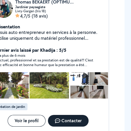
Thomas BEKAERT (OPTIMUS SERVICES)
Jardinier paysagiste
Livry-Gargan (Iris 18)
4,7/5
(18 avis)
ésentation
 suis auto entrepreneur en services à la personne.
utilise uniquement du matériel professionnel
ctrique sur batterie, pour moins de pollution et plus
silence. Je suis un jardinier paysagiste expérimenté,
nier avis laissé par Khadija : 5/5
ec plus de 25 années d'expérience et de passion du
y a plus de 6 mois
ctuel, professionnel et sa prestation est de qualité!!! C'est
tier. Vous pouvez me joindre au zéro sept, soixante-
c efficacité et bonne humeur que la prestation a été
tre, vingt et un, quatorze, trente quatre
lisée. J'en suis très satisfaite. Et pour toutes ces qualités je
remercie et le recommande.
éation de jardin
Voir le profil
Contacter