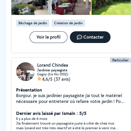
Evacuation des déchets verts. - Débroussaillage. -
Ramassage des feuilles. CREATION : - pelouse semé -
Aménagement de terrasses et balcons. - Jardins à
thème tous budgets. - Création de massifs, plantations
Bêchage de jardin
Création de jardin
de haie je me déplace rapidement pour faire un devis
gratuit. virement ,cheque, espèces N'hésitez pas à me
contacter pour plus d'informations -Réduction d'impôt
Voir le profil
Contacter
50%
Particulier
Lorand Chindea
Jardinier paysagiste
Gagny (Iris No 0102)
4,6/5
(37 avis)
Présentation
Bonjour. je suis jardinier paysagiste j'ai tout le matériel
nécessaire pour entretenir où refaire votre jardin ! Pour
plus d'informations contactez moi! Merci!!! Entretien,
Création, Taille haie, Gazon synthétique, Gazon naturel,
Dernier avis laissé par Ismaïn : 5/5
Élagage !!! Etc! Je fais aussi rénovation intérieur :
Il y a plus de 6 mois
J’ai finalement trouvé un paysagiste juste à côté de chez moi
enduit, peinture etc! Petit bricolage !!!
mais Lorand est très très réactif et à été le premier à venir me