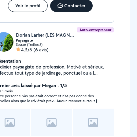
Voir le profil
Contacter
Auto-entrepreneur
Dorian Larher (LES MAGNOLIAS93)
Paysagiste
Sevran (Trefles 3)
4,3/5
(6 avis)
ésentation
dinier paysagiste de profession. Motivé et sérieux,
ffectue tout type de jardinage, ponctuel ou a l
née. Facture en sap (service a la personne) possible
ur une réduction de 50% des impôts.
rnier avis laissé par Megan : 1/5
 a 1 mois
te personne n’as pas était correct et n’as pas donné des
les alors que le rdv était prévu Aucun respect surtout je
vous le conseille pas de plus son attitude n’as pas était
pectueuse avec des demandes implicite de « drague » bref
sez votre chemin