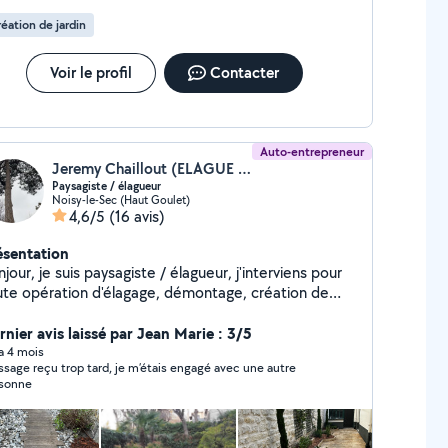
éation de jardin
Voir le profil
Contacter
Auto-entrepreneur
Jeremy Chaillout (ELAGUE & L'ARBRE)
Paysagiste / élagueur
Noisy-le-Sec (Haut Goulet)
4,6/5
(16 avis)
ésentation
jour, je suis paysagiste / élagueur, j'interviens pour
ute opération d'élagage, démontage, création de
din, entretien de jardin, remise en état de l'ensemble
jardin.
rnier avis laissé par Jean Marie : 3/5
 a 4 mois
sage reçu trop tard, je m’étais engagé avec une autre
sonne