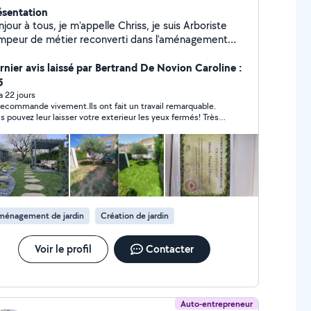
ésentation
jour à tous, je m'appelle Chriss, je suis Arboriste
impeur de métier reconverti dans l'aménagement
ysager plus de 25 ans de métier 10 longues année
ssée au Canada. Je suis de retour en France pour
rnier avis laissé par Bertrand De Novion Caroline :
ercer mon nouveau métier si vous recherchez une
5
rsonne qui a la main verte et qui connaît son métier,
 a 22 jours
commande vivement.Ils ont fait un travail remarquable.
us êtes bien tombé n'hésitez pas à me contacte.
s pouvez leur laisser votre exterieur les yeux fermés! Très
fessionnels,très réactifs et en plus très sympas !
ménagement de jardin
Création de jardin
Voir le profil
Contacter
Auto-entrepreneur