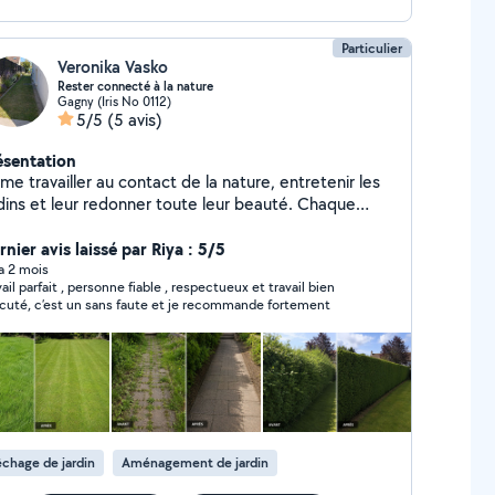
Particulier
Veronika Vasko
Rester connecté à la nature
Gagny (Iris No 0112)
5/5
(5 avis)
ésentation
ime travailler au contact de la nature, entretenir les
rdins et leur redonner toute leur beauté. Chaque
ervention est pour moi l'occasion de faire un travail
igné, propre et respectueux de l'environnement.
nier avis laissé par Riya : 5/5
 a 2 mois
vail parfait , personne fiable , respectueux et travail bien
cuté, c’est un sans faute et je recommande fortement
chage de jardin
Aménagement de jardin