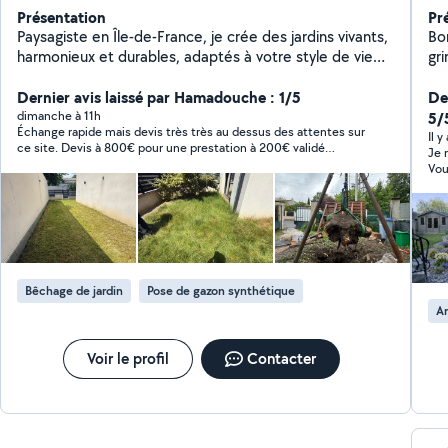
Présentation
Pr
Paysagiste en Île-de-France, je crée des jardins vivants,
Bon
harmonieux et durables, adaptés à votre style de vie
gr
taille de haie, taille d'arbustes, abattage, élagage,
pa
nettoyage de dalle, nettoyage de façade, tombe de
Dernier avis laissé par Hamadouche : 1/5
pa
De
pelouse , pose de gazon pour plus de renseignements,
ex
dimanche à 11h
5/
Échange rapide mais devis très très au dessus des attentes sur
veuillez contacter via l'application AlloVoisins
pe
Il y
ce site. Devis à 800€ pour une prestation à 200€ validé
Je re
vo
Attention! Bien comparer
Vou
pro
Bêchage de jardin
Pose de gazon synthétique
A
Voir le profil
Contacter