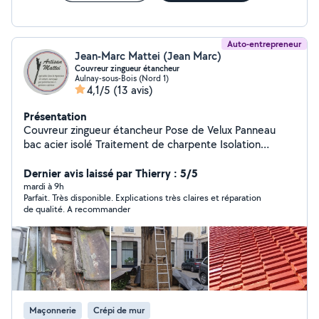
Auto-entrepreneur
Jean-Marc Mattei (Jean Marc)
Couvreur zingueur étancheur
Aulnay-sous-Bois (Nord 1)
4,1/5
(13 avis)
Présentation
Couvreur zingueur étancheur Pose de Velux Panneau
bac acier isolé Traitement de charpente Isolation
extérieure isolation des combles peinture toiture
nettoyage démoussage toiture maçonnerie ramonage
Dernier avis laissé par Thierry : 5/5
pose de gouttière pose de membrane goudronner
mardi à 9h
Parfait. Très disponible. Explications très claires et réparation
d'étanchéité
de qualité. A recommander
Maçonnerie
Crépi de mur