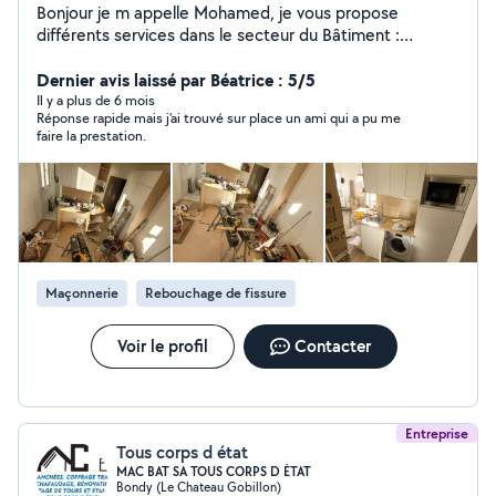
Bonjour je m appelle Mohamed, je vous propose
différents services dans le secteur du Bâtiment :
Menuiserie, Sol / Carrelage, Plomberie, Peinture,
Chauffage, Electricité, Génie Climatique, Montage des
Dernier avis laissé par Béatrice : 5/5
meubles, Pose de Cuisine et Salle de Bain / WC,
Il y a plus de 6 mois
Réponse rapide mais j'ai trouvé sur place un ami qui a pu me
Couverture -Toiture / Dépannage multi services . Tous
faire la prestation.
les services pour réussir votre projet. Zéro sept
/52/19/30/20
Maçonnerie
Rebouchage de fissure
Voir le profil
Contacter
Entreprise
Tous corps d état
MAC BAT SA TOUS CORPS D ÉTAT
Bondy (Le Chateau Gobillon)