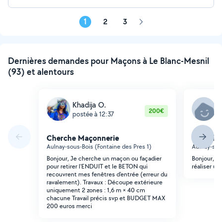
1
2
3
Page
suivante
Dernières demandes pour Maçons à Le Blanc-Mesnil
(93) et alentours
Khadija O.
Y
200€
postée à 12:37
p
Cherche Maçonnerie
Cherche
Aulnay-sous-Bois (Fontaine des Pres 1)
Aulnay-sou
Bonjour, Je cherche un maçon ou façadier
Bonjour, je
pour retirer l'ENDUIT et le BETON qui
réaliser un
recouvrent mes fenêtres d'entrée (erreur du
ravalement). Travaux : Découpe extérieure
uniquement 2 zones : 1,6 m × 40 cm
chacune Travail précis svp et BUDGET MAX
200 euros merci