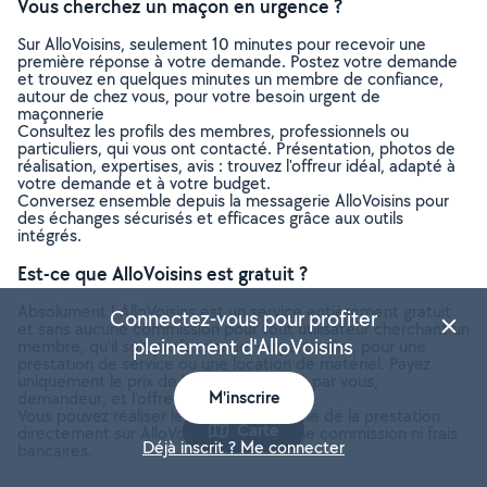
Vous cherchez un maçon en urgence ?
Sur AlloVoisins, seulement 10 minutes pour recevoir une
première réponse à votre demande. Postez votre demande
et trouvez en quelques minutes un membre de confiance,
autour de chez vous, pour votre besoin urgent de
maçonnerie
Consultez les profils des membres, professionnels ou
particuliers, qui vous ont contacté. Présentation, photos de
réalisation, expertises, avis : trouvez l'offreur idéal, adapté à
votre demande et à votre budget.
Conversez ensemble depuis la messagerie AlloVoisins pour
des échanges sécurisés et efficaces grâce aux outils
intégrés.
Est-ce que AlloVoisins est gratuit ?
Absolument ! AlloVoisins est un service entièrement gratuit
Connectez-vous pour profiter
et sans aucune commission pour tout utilisateur cherchant un
pleinement d'AlloVoisins
membre, qu’il soit professionnel ou particulier, pour une
prestation de service ou une location de matériel. Payez
uniquement le prix de la prestation, fixé par vous,
M'inscrire
demandeur, et l’offreur.
Vous pouvez réaliser le paiement en ligne de la prestation
Carte
directement sur AlloVoisins, sans aucune commission ni frais
Déjà inscrit ? Me connecter
bancaires.