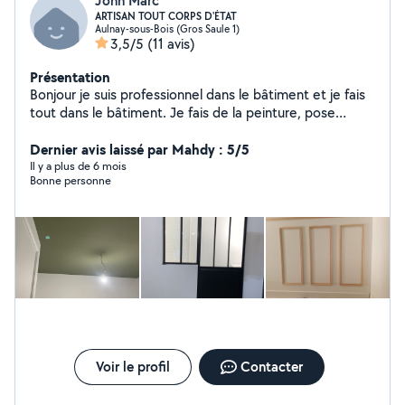
John Marc
ARTISAN TOUT CORPS D'ÉTAT
Aulnay-sous-Bois (Gros Saule 1)
3,5/5
(11 avis)
Présentation
Bonjour je suis professionnel dans le bâtiment et je fais
tout dans le bâtiment. Je fais de la peinture, pose
papier peint,je fais de la pose parquet , je fais de la
pose carrelage, de la chap pour une terrasse extérieure
Dernier avis laissé par Mahdy : 5/5
Je fais de la maçonnerie, je fais de la plomberie.
Il y a plus de 6 mois
Bonne personne
N'hésitez pas à m'appeler !!!! Mon numéro de téléphone
est en haut ou en bas Merci
Voir le profil
Contacter