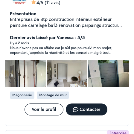
4/5
(11 avis)
Présentation
Entreprises de Btp construction intérieur extérieur
peinture carrelage ba13 rénovation parpaings structure
métallique et bureau d étude tous corps d'État
Disponible
Dernier avis laissé par Vanessa : 5/5
Il y a 2 mois
Nous n’avons pas eu affaire car je n’ai pas poursuivi mon projet,
cependant j’apprécie la réactivité et les conseils malgré tout.
Maçonnerie
Montage de mur
Voir le profil
Contacter
Entreprise