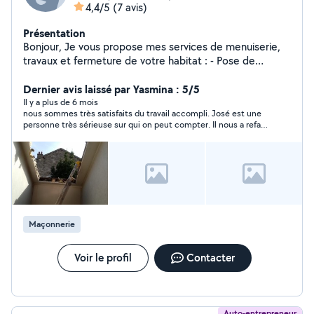
4,4/5
(7 avis)
Présentation
Bonjour, Je vous propose mes services de menuiserie,
travaux et fermeture de votre habitat : - Pose de
carrelage - Pose de placo - Construction de cloisons
intérieur et extérieur - Pose de fenêtres, velux (bois, alu,
Dernier avis laissé par Yasmina : 5/5
pvc) - Pose de portails extérieur (électriques) - Cloison
Il y a plus de 6 mois
nous sommes très satisfaits du travail accompli. José est une
jardin et maison - Pose de portes - Électricité.. N'hésitez
personne très sérieuse sur qui on peut compter. Il nous a refait
pas à me contacter pour plus d'informations. Je suis
notre clôture et changé nos volets métalliques par des volets
portugais et sérieux.
pvc solaires. il travaille de façon remarquable.
Maçonnerie
Voir le profil
Contacter
Auto-entrepreneur