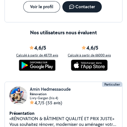
chantier Travail soigné Respect des délais Conseils
personnalisés Devis rapide et gratuit Disponible
Voir le profil
Contacter
rapidement Possibilité de montrer des photos de
réalisations
Nos utilisateurs nous évaluent
4,6/5
4,6/5
Calculé à partir de 48731 avis
Calculé à partir de 66000 avis
Particulier
Amin Hedmessaoude
Rénovation
Livry-Gargan (Iris 4)
4,7/5
(55 avis)
Présentation
«RÉNOVATION & BÂTIMENT QUALITÉ ET PRIX JUSTE»
Vous souhaitez rénover, moderniser ou aménager votre