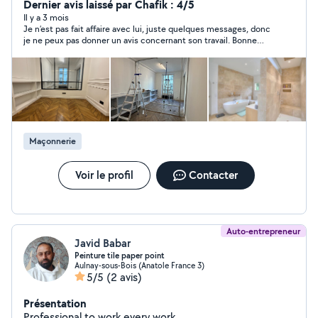
commerciaux en environnements fonctionnels,
Dernier avis laissé par Chafik : 4/5
modernes et personnalisés. Notre équipe est
Il y a 3 mois
Je n’est pas fait affaire avec lui, juste quelques messages, donc
composée de professionnels en : Design d'intérieur
je ne peux pas donner un avis concernant son travail. Bonne
Construction et rénovation Gestion de projets
continuation.
Instagram: Rios Renovation
Maçonnerie
Voir le profil
Contacter
Auto-entrepreneur
Javid Babar
Peinture tile paper point
Aulnay-sous-Bois (Anatole France 3)
5/5
(2 avis)
Présentation
Professional to work every work