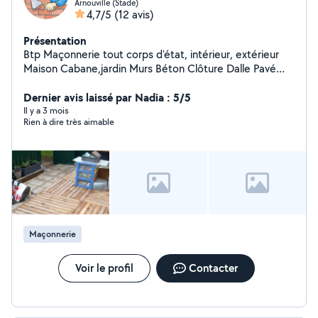
Arnouville (Stade)
4,7/5
(12 avis)
Présentation
Btp Maçonnerie tout corps d'état, intérieur, extérieur
Maison Cabane,jardin Murs Béton Clôture Dalle Pavé
Nettoyage extérieur façade à la vapeur( écolo)
Terrasse....
Dernier avis laissé par Nadia : 5/5
Il y a 3 mois
Rien à dire très aimable
Maçonnerie
Voir le profil
Contacter