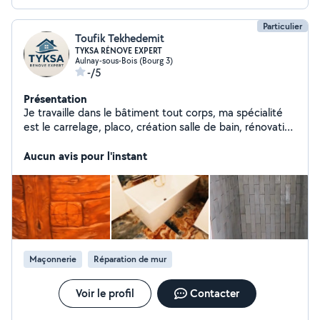
Particulier
Toufik Tekhedemit
TYKSA RÉNOVE EXPERT
Aulnay-sous-Bois (Bourg 3)
-/5
Présentation
Je travaille dans le bâtiment tout corps, ma spécialité
est le carrelage, placo, création salle de bain, rénovation
maison. Je sais tt faire sauf l'électricité
Aucun avis pour l'instant
Maçonnerie
Réparation de mur
Voir le profil
Contacter