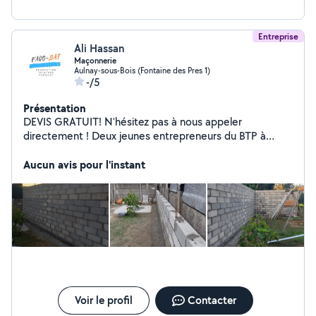
Entreprise
Ali Hassan
Maçonnerie
Aulnay-sous-Bois (Fontaine des Pres 1)
-/5
Présentation
DEVIS GRATUIT! N'hésitez pas à nous appeler
directement ! Deux jeunes entrepreneurs du BTP à
disposition pour réaliser vos travaux de : -Maçonnerie et
bétonnage, - Terrassements, - Travaux de peinture -
Aucun avis pour l'instant
Travaux d'extérieur et aménagement d'espaces verts,
Voir le profil
Contacter