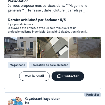
Présentation
Je vous propose mes services dans: **Maçonnerie
générale** _ Terrasse , dalle _clôture _ carrelage _
extension _escaliers _ toutes réparations maçonnerie
**Rénovation intérieur ** _ murs ,cloison, séparation
Dernier avis laissé par Borlane : 5/5
_plâtrerie (murs ,plafonds en placo ba 13 ) _ rénove
Il y a plus de 6 mois
Le travail a été effectué avec un soin minutieux et un
cuisine ,douche,toilette, lavabo, ... _ sol , carrelage,
professionnalisme indéniable. La rapidité d’exécution n’a en rien
faïence, parquet, .. _ peinture Num: o6o5937528
altéré la qualité des finitions, qui sont irréprochables. L’équipe a
su allier efficacité et savoir-faire pour mener à bien le projet
dans les délais convenus. Je suis pleinement satisfait du
résultat et recommande vivement leurs services pour toute
installation nécessitant rigueur et rapidité.
Maçonnerie
Réalisation de dalle en béton
Voir le profil
Contacter
Particulier
Kayadurant kaya duran
Btp