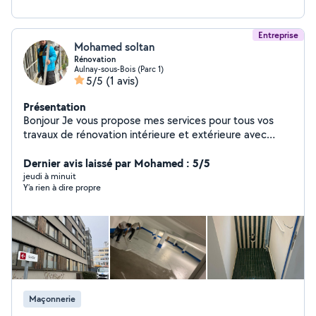
Entreprise
Mohamed soltan
Rénovation
Aulnay-sous-Bois (Parc 1)
5/5
(1 avis)
Présentation
Bonjour Je vous propose mes services pour tous vos
travaux de rénovation intérieure et extérieure avec
sérieux, précision et souci du détail. Peinture intérieure /
extérieure Murs, plafonds, boiseries Remise à
Dernier avis laissé par Mohamed : 5/5
neuf complète Rafraîchissement avant location ou
jeudi à minuit
Y’a rien à dire propre
vente Peinture décorative (effets, couleurs
personnalisées) Préparation des surfaces Enduit,
rebouchage de trous et fissures Ponçage et lissage
Traitement de l'humidité si nécessaire Rénovation
intérieure Petits travaux de remise en état
Pose de revêtements muraux (papier peint, toile
de verre) Pose de sols simples (PVC, stratifié)
Petits travaux & finitions Montage/démontage
Maçonnerie
Retouches et finitions propres Nettoyage de