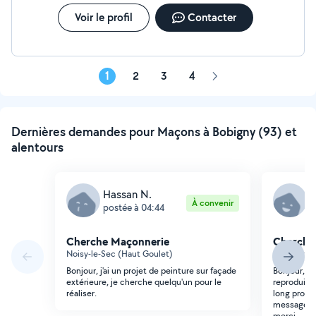
Voir le profil
Contacter
1
2
3
4
Page
suivante
Dernières demandes pour Maçons à Bobigny (93) et
alentours
Hassan N.
F
À convenir
postée à 04:44
p
Cherche Maçonnerie
Cherche
Noisy-le-Sec (Haut Goulet)
Bagnolet (I
Bonjour, j'ai un projet de peinture sur façade
Bonjour, j
extérieure, je cherche quelqu'un pour le
reproduire
réaliser.
long profo
message av
merci