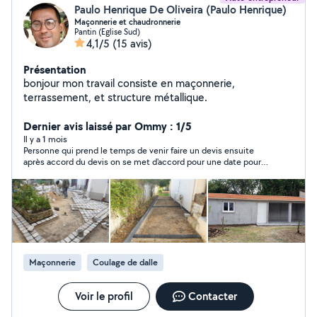
Paulo Henrique De Oliveira (Paulo Henrique)
Maçonnerie et chaudronnerie
Pantin (Eglise Sud)
4,1/5
(15 avis)
Présentation
bonjour mon travail consiste en maçonnerie,
terrassement, et structure métallique.
Dernier avis laissé par Ommy : 1/5
Il y a 1 mois
Personne qui prend le temps de venir faire un devis ensuite
après accord du devis on se met d'accord pour une date pour
début du chantier et puis plus de nouvelles.ne répond plus au
tel.personne pas sérieuse qui fait perdre votre temps .
Maçonnerie
Coulage de dalle
Voir le profil
Contacter