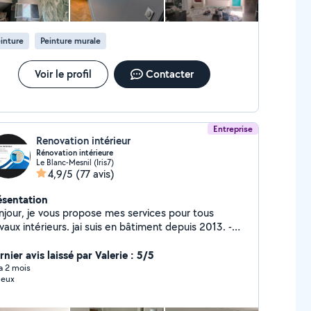
inture
Peinture murale
Voir le profil
Contacter
Entreprise
Renovation intérieur
Rénovation intérieure
Le Blanc-Mesnil (Iris7)
4,9/5
(77 avis)
ésentation
njour, je vous propose mes services pour tous
vaux intérieurs. jai suis en bâtiment depuis 2013. -
ion général - Pose de parquet - Pose de placo
blage - Cloisons, Faux-Plafonds, Isolation, -
nier avis laissé par Valerie : 5/5
novation complet - Enduit, Peinture - Carrelage
 a 2 mois
ieux