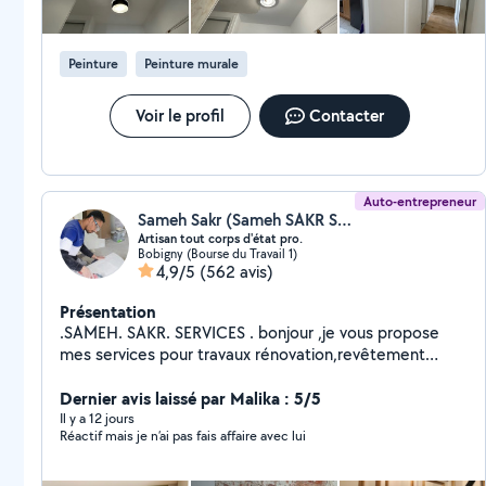
votre projet.
Peinture
Peinture murale
Voir le profil
Contacter
Auto-entrepreneur
Sameh Sakr (Sameh SAKR Services)
Artisan tout corps d'état pro.
Bobigny (Bourse du Travail 1)
4,9/5
(562 avis)
Présentation
.SAMEH. SAKR. SERVICES . bonjour ,je vous propose
mes services pour travaux rénovation,revêtement
mural ou revêtement de sol.tout corps d'état
_____________________peintures ______________________ enduit total
Dernier avis laissé par Malika : 5/5
ou enduit partielle . rebouchag, ponçage.,peinture---
Il y a 12 jours
Réactif mais je n’ai pas fais affaire avec lui
satin,mat,velours,glycro, peintures décorative ,.pose
des papiers ou papiers peint3D., pose toile de verre
.peinture des portes ou des fenêtres.