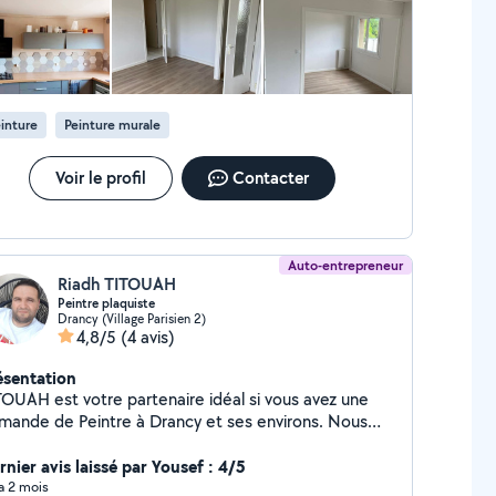
inture
Peinture murale
Voir le profil
Contacter
Auto-entrepreneur
Riadh TITOUAH
Peintre plaquiste
Drancy (Village Parisien 2)
4,8/5
(4 avis)
ésentation
tre partenaire idéal si vous avez une
mande de Peintre à Drancy et ses environs. Nous
mmes spécialisés dans les services suivants :
nture intérieur, Peinture extérieure (façade,
rnier avis laissé par Yousef : 4/5
con...), Laquer , Papier peint..., et bien plus encore.
 a 2 mois