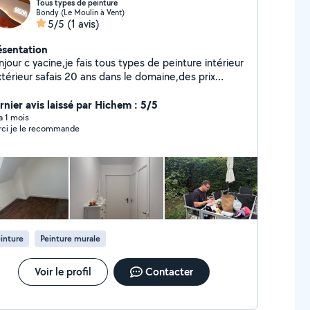
Tous types de peinture
Bondy (Le Moulin à Vent)
5/5
(1 avis)
ésentation
jour c yacine,je fais tous types de peinture intérieur
xtérieur safais 20 ans dans le domaine,des prix
battables,équipe professionnelle a votre service
rnier avis laissé par Hichem : 5/5
 a 1 mois
ci je le recommande
inture
Peinture murale
Voir le profil
Contacter