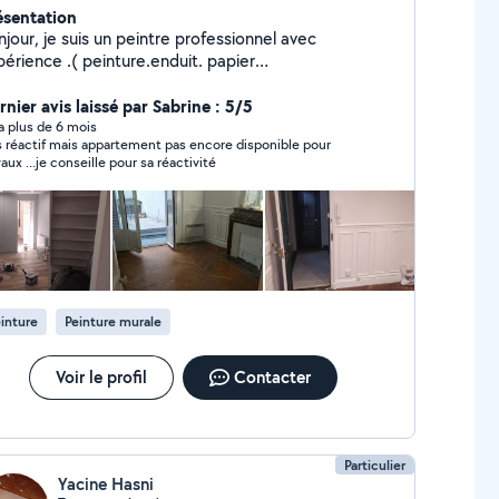
ésentation
jour, je suis un peintre professionnel avec
nce .( peinture.enduit. papier
t.décorations. placoplâtre) service pour vos
jets travaux.
nier avis laissé par Sabrine : 5/5
y a plus de 6 mois
s réactif mais appartement pas encore disponible pour
vaux ...je conseille pour sa réactivité
inture
Peinture murale
Voir le profil
Contacter
Particulier
Yacine Hasni