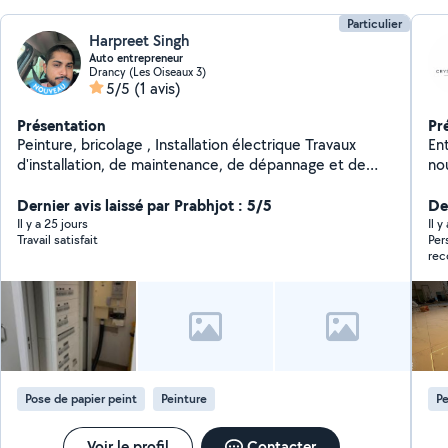
Particulier
Harpreet Singh
Auto entrepreneur
Drancy (Les Oiseaux 3)
5/5
(1 avis)
Présentation
Pr
Peinture, bricolage , Installation électrique Travaux
En
d'installation, de maintenance, de dépannage et de
no
réparation d'installations électriques dans des
éle
bâtiments résidentiels, commerciaux et tertiaires.
Dernier avis laissé par Prabhjot : 5/5
encore. Chez Crysta
De
Activité réglementée relevant du domaine de
fai
Il y a 25 jours
Il y
Travail satisfait
Per
l'électricité nécessitant une qualification
av
rec
professionnelle. Mise aux normes électriques, pose de
no
tableaux électriques, câblage, éclairage, prises,
soi
interrupteurs, domotique de base, recherche de
gra
pannes et interventions de sécurité.
vie
Pose de papier peint
Peinture
Pe
Voir le profil
Contacter