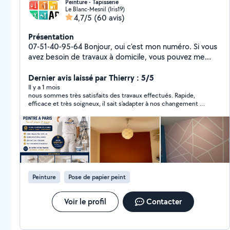
Peinture - Tapisserie
Le Blanc-Mesnil (Iris19)
4,7/5
(60 avis)
Présentation
07-51-40-95-64 Bonjour, oui c'est mon numéro. Si vous
avez besoin de travaux à domicile, vous pouvez me
contacter à ce numéro. Je connais tous les travaux. Et
je suis en France depuis 8 ans et je fais des travaux
Dernier avis laissé par Thierry : 5/5
ménagers ici. Je connais tous les travaux qui se font
Il y a 1 mois
nous sommes très satisfaits des travaux effectués. Rapide,
dans les maisons, comme le carrelage et la peinture.
efficace et très soigneux, il sait s'adapter à nos changement de
Pose de parquet, menuiserie, paperasse, travaux
planning. Rien à redire.
d'électricien, je connais tout le travail moi-même.
J'avais l'habitude de travailler avec des sociétés
auparavant et je suis nouveau sur cette application. Et
j'ai téléchargé ici sur mon ID quelques photos que vous
pouvez voir en les regardant, quel travail je fais. J'ai fait
tous ces travaux moi-même. J'ai tout le matériel
Peinture
Pose de papier peint
nécessaire pour faire le travail et je le ferai pour vous à
un bon prix, et je vous donnerai une garantie si vous
êtes satisfait du travail.
Voir le profil
Contacter