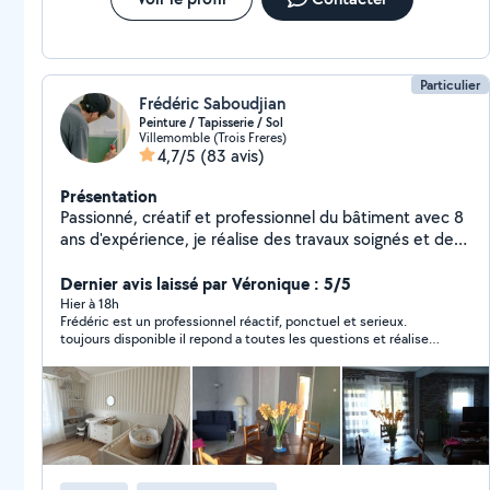
Particulier
Frédéric Saboudjian
Peinture / Tapisserie / Sol
Villemomble (Trois Freres)
4,7/5
(83 avis)
Présentation
Passionné, créatif et professionnel du bâtiment avec 8
ans d'expérience, je réalise des travaux soignés et de
qualité. À l'écoute, je vous accompagnerais toujours
avec sérieux et confiance. Compétences -La pose de
Dernier avis laissé par Véronique : 5/5
peinture intérieure/extérieur. -L'enduit et la plâtrerie
Hier à 18h
Frédéric est un professionnel réactif, ponctuel et serieux.
murs et plafonds. -La pose parquet clipsable, flottant,
toujours disponible il repond a toutes les questions et réalise
lino. -La pose de papier peint et adhésif mural. -La
des travaux precis et soignés. Il donne de bons conseils. Nous
pose de crédence et carrelage mural. -La pose de
sommes ravis et content de sa prestation.
placo et carreaux plâtre. -La pose de décoration et
bricolage. Point important : Donnez moi s.v.p, un
maximum de détails car le prix dépend de l' état à leurs
préparations, de la surface et du temps nécessaire.
Cordialement