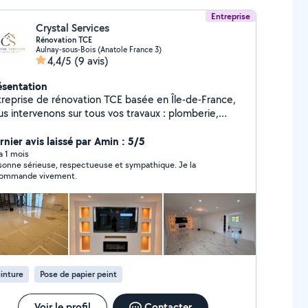
Entreprise
Crystal Services
Rénovation TCE
Aulnay-sous-Bois (Anatole France 3)
4,4/5
(9 avis)
ésentation
treprise de rénovation TCE basée en Île-de-France,
us intervenons sur tous vos travaux : plomberie,
ctricité, menuiserie, peinture, carrelage et bien plus
l Services, on croit au travail bien
rnier avis laissé par Amin : 5/5
t, aux délais tenus et à une relation de confiance
 a 1 mois
sonne sérieuse, respectueuse et sympathique. Je la
ec chaque client. Pas de sous-traitance à rallonge
ommande vivement.
s équipes gèrent votre chantier de A à Z, avec le
n qu'on apporterait à nos propres maisons. Devis
tuit, réponse rapide. On est là pour vous simplifier la
.
inture
Pose de papier peint
Voir le profil
Contacter