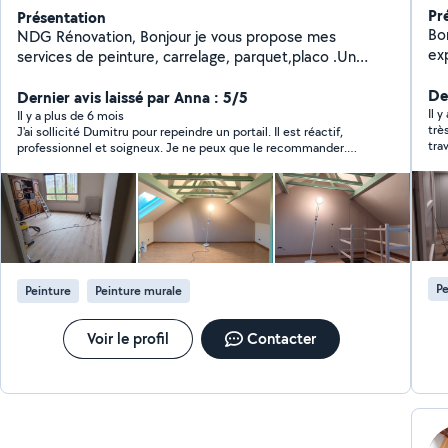
Pr
Présentation
Bon
NDG Rénovation, Bonjour je vous propose mes
expérie
services de peinture, carrelage, parquet,placo .Un
pein
homme de confiance sérieux ,un travail propre et
pro
Der
professionnel. Merci
Dernier avis laissé par Anna : 5/5
Il 
Il y a plus de 6 mois
trè
J'ai sollicité Dumitru pour repeindre un portail. Il est réactif,
tra
professionnel et soigneux. Je ne peux que le recommander.
D'ailleurs, j'envisage d'ores et déjà de lui confier les travaux de
rénovations à venir.
Pe
Peinture
Peinture murale
Voir le profil
Contacter