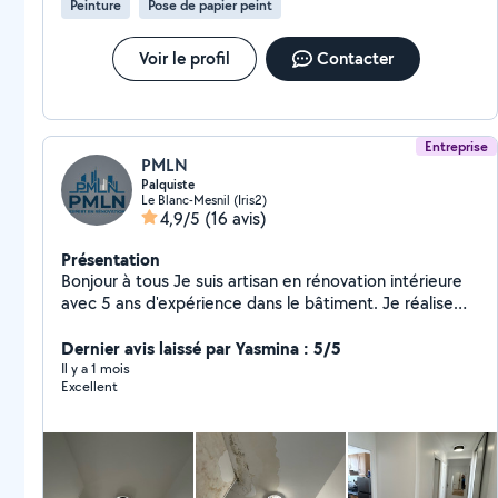
Peinture
Pose de papier peint
Voir le profil
Contacter
Entreprise
PMLN
Palquiste
Le Blanc-Mesnil (Iris2)
4,9/5
(16 avis)
Présentation
Bonjour à tous Je suis artisan en rénovation intérieure
avec 5 ans d'expérience dans le bâtiment. Je réalise
vos travaux avec sérieux, propreté et à prix
raisonnables. Mes prestations : * Plaquiste / pose de
Dernier avis laissé par Yasmina : 5/5
placo * Carrelage sol et mur * Peinture & enduit * Pose
Il y a 1 mois
Excellent
de parquet * Création de cloisons * Faux plafonds *
Petits travaux & bricolage * Rénovation intérieure
complète * Travail propre et soigné * Prix négociables *
Conseils personnalisés * Disponible rapidement * Devis
gratuit N'hésitez pas à me contacter pour discuter de