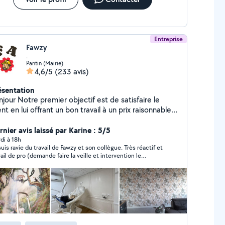
Entreprise
Fawzy
.
Pantin (Mairie)
4,6/5
(233 avis)
ésentation
ier objectif est de satisfaire le
offrant un bon travail à un prix raisonnable
 de bonne qualité et de gagner sa confiance afin de
uérir un nouveau client. Nous sommes à votre
nier avis laissé par Karine : 5/5
ce à tout moment. N'hésitez pas à nous
di à 18h
suis ravie du travail de Fawzy et son collègue. Très réactif et
Nous attendons votre appel, merci
vail de pro (demande faire la veille et intervention le
travaillons dans disponible 7j/7, je me
demain!). ils ont aussi accepté de faire des trois et
lace sur Paris et alentours. cordialement À votre
itionner un grand miroir. Fawzy a a choisir que le client soit
-peinture intérieure murs / plafonds
isfait. Un grand merci
erre, -décoller et coller -des papiers peint. -
e le sol, parquet, lino, Installation de meubles pose
de cuisine -carrelage, -électricité -plombier