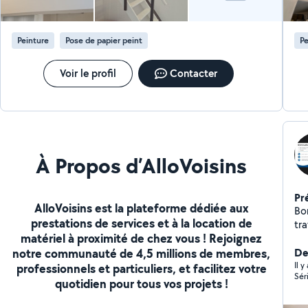
Peinture
Pose de papier peint
Pe
Voir le profil
Contacter
À Propos d’AlloVoisins
Pr
AlloVoisins est la plateforme dédiée aux
Bo
prestations de services et à la location de
tra
matériel à proximité de chez vous ! Rejoignez
Rénovat
notre communauté de 4,5 millions de membres,
dou
Der
Ré
Il y
professionnels et particuliers, et facilitez votre
Sér
quotidien pour tous vos projets !