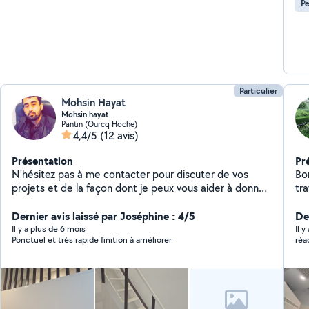
Pe
Particulier
Mohsin Hayat
Mohsin hayat
Pantin (Ourcq Hoche)
4,4/5
(12 avis)
Présentation
Pr
N'hésitez pas à me contacter pour discuter de vos
Bonjou
projets et de la façon dont je peux vous aider à donner
tra
vie à votre vision artistique dans votre bâtiment. Je suis
déco
impatient de collaborer avec vous et de créer des
Dernier avis laissé par Joséphine : 4/5
par
Der
espaces qui émerveilleront et inspireront. Merci de
*Isola
Il y a plus de 6 mois
Il y
Ponctuel et très rapide finition à améliorer
réa
votre attention et à bientôt !"
(dalle,p
matriel éq
vo