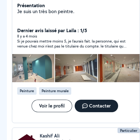
Présentation
Je suis un très bon peintre.
Dernier avis laissé par Laila : 1/5
Il y a 4 mois
Si je pouvais mettre moins 5, je l'aurais fait. la personne, qui est
venue chez moi n'est pas le titulaire du compte. le titulaire qui
a bien omis de me donner cette information a sous-traité à une
autre personnes qui a fait un travail médiocre et gâché tout le
matériel que j'ai acheté. J'ai fait appel à une autre pour
reprendre le travail depuis le début.
Peinture
Peinture murale
Voir le profil
Contacter
Particulier
Kashif Ali