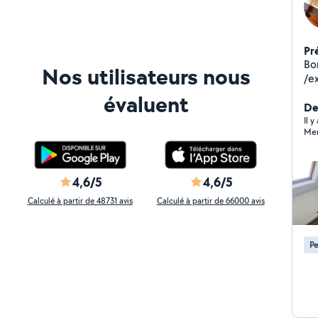
Pr
Bon
Nos utilisateurs nous
/e
im
évaluent
De
Il y
Mer
4,6/5
4,6/5
Calculé à partir de 48731 avis
Calculé à partir de 66000 avis
Pe