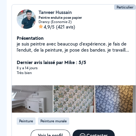
Particulier
Tanveer Hussain
Peintre enduite pose papier
Drancy (Economie 2)
4,9/5
(421 avis)
Présentation
je suis peintre avec beaucoup d'expérience. je fais de
l'enduit, de la peinture, je pose des bandes. je travaille
pour tous corps d'état. j'ai travaillé pendant 15 ans dans
le bâtiment. je suis sérieux dans tout ce que je fais.
Dernier avis laissé par Mike : 5/5
n'hésitez pas à m'appeler. Cordialement
Il y a 14 jours
Très bien
Peinture
Peinture murale
Voir le profil
Contacter