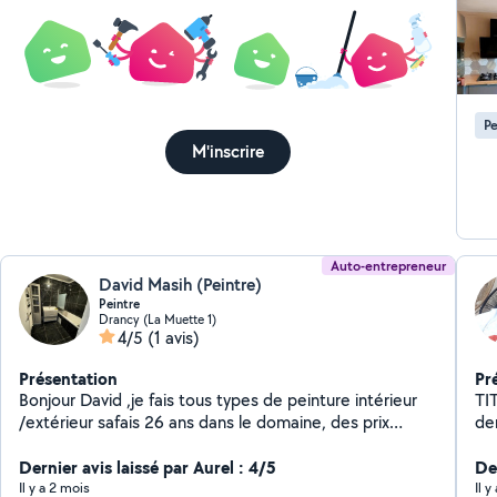
Pe
M'inscrire
Auto-entrepreneur
David Masih (Peintre)
Peintre
Drancy (La Muette 1)
4/5
(1 avis)
Présentation
Pr
Bonjour David ,je fais tous types de peinture intérieur
TITOUAH est vo
/extérieur safais 26 ans dans le domaine, des prix
de
imbattables, équipe professionnelle a votre service »
so
Dernier avis laissé par Aurel : 4/5
Pei
De
bal
Il y a 2 mois
Il y