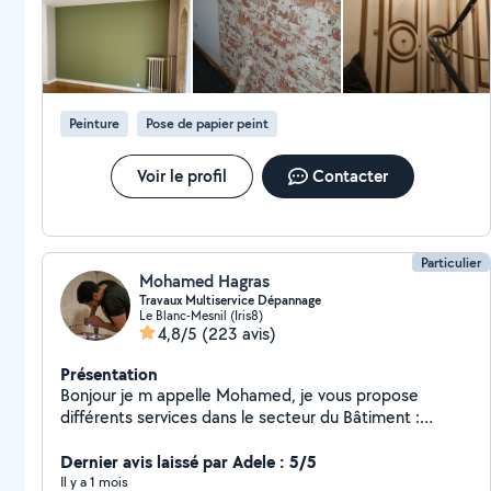
_____________________maçonnerie_________________________ faire de
faux plafond "ba13", faire de cloison en placo plâtre
"ba13" ,isolation murs et plafonds. pose carrelage ou
pose faïence. pose crédence . ou pose vérier
_______________revêtement de sol_______________ pose parquet
Peinture
Pose de papier peint
stratifié ou contre coller ou massif . pose pvc clipsabl.
ou lino vnyil. fair des regréage . électricité. plomberie.
montage de meubles. ""n'hésitez pas de me contacter
Voir le profil
Contacter
pour plus des renseignements . à votre service 7/7 ::
24/24 devis et conseils gratuits.
Particulier
Mohamed Hagras
Travaux Multiservice Dépannage
Le Blanc-Mesnil (Iris8)
4,8/5
(223 avis)
Présentation
Bonjour je m appelle Mohamed, je vous propose
différents services dans le secteur du Bâtiment :
Menuiserie, Sol / Carrelage, Plomberie, Peinture,
Chauffage, Electricité, Génie Climatique, Montage des
Dernier avis laissé par Adele : 5/5
meubles, Pose de Cuisine et Salle de Bain / WC,
Il y a 1 mois