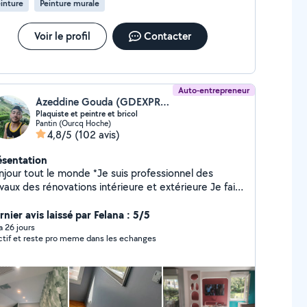
inture
Peinture murale
Voir le profil
Contacter
Auto-entrepreneur
Azeddine Gouda (GDEXPRESS)
Plaquiste et peintre et bricol
Pantin (Ourcq Hoche)
4,8/5
(102 avis)
ésentation
r tout le monde *Je suis professionnel des
vaux des rénovations intérieure et extérieure Je fais
rations Placoplatre peinture *Pose de carrelage
quet lino papier peint... *Rénovation salle de bain
nier avis laissé par Felana : 5/5
tion extérieure *tous travaux de maçonnerie
 a 26 jours
ctif et reste pro meme dans les echanges
arpaing,....) *Travail propre et professionnel
uipe Ne hésitez pas à me contacter Merci a
us bon journée