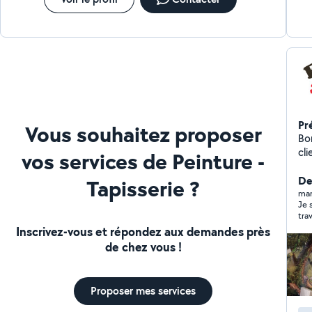
Pr
Vous souhaitez proposer
Bonjour Notre prem
client en lui 
vos services de Peinture -
et
conq
Der
Tapisserie ?
servi
mar
Je 
contacter. 
tra
beaucoup Nous 
len
Inscrivez-vous et répondez aux demandes près
dép
pos
de chez vous !
service. 24/24 7j/7 
sat
-toile de v
pos
Proposer mes services