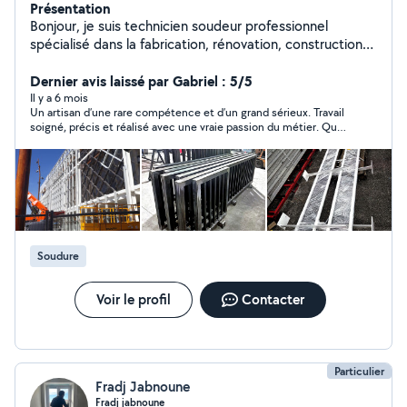
Présentation
Bonjour, je suis technicien soudeur professionnel
spécialisé dans la fabrication, rénovation, construction
et pose des matériaux acier, inox, aluminium dans btp
bâtiment ou équipements industriels. Réparation et
Dernier avis laissé par Gabriel : 5/5
changement de serrure. Bardage et charpente
Il y a 6 mois
Un artisan d’une rare compétence et d’un grand sérieux. Travail
métallique. Motorisation et Réparation industriels.
soigné, précis et réalisé avec une vraie passion du métier. Que
ce soit pour la construction métallique, la pose, la métallerie
ou la soudure, tout est fait dans les règles de l’art, avec des
finitions impeccables. Très professionnel, ponctuel et à
l’écoute, il sait conseiller et trouver les meilleures solutions
techniques.
Soudure
Voir le profil
Contacter
Particulier
Fradj Jabnoune
Fradj jabnoune