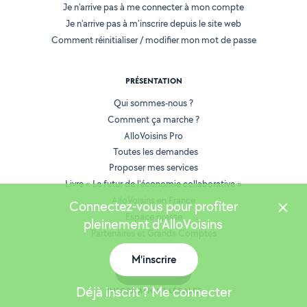
Je n'arrive pas à me connecter à mon compte
Je n'arrive pas à m'inscrire depuis le site web
Comment réinitialiser / modifier mon mot de passe
PRÉSENTATION
Qui sommes-nous ?
Comment ça marche ?
AlloVoisins Pro
Toutes les demandes
Proposer mes services
Livre « Le futur de l'économie collaborative »
AlloVoisins en France
Connectez-vous pour profiter
Espace presse
pleinement d'AlloVoisins
Partenaires et Grands Comptes
Recrutement
M'inscrire
Carte
Déjà inscrit ? Me connecter
INFORMATIONS LÉGALES