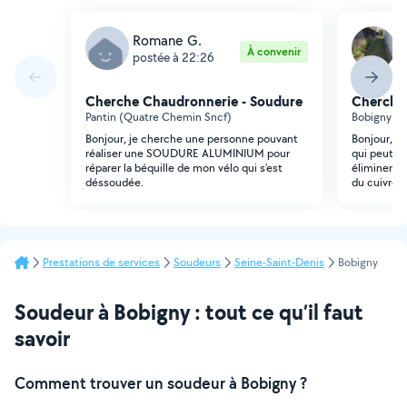
Romane G.
V
À convenir
postée à 22:26
p
Cherche Chaudronnerie - Soudure
Cherche
Pantin (Quatre Chemin Sncf)
Bobigny (Bo
Bonjour, je cherche une personne pouvant
Bonjour, j
réaliser une SOUDURE ALUMINIUM pour
qui peut m
réparer la béquille de mon vélo qui s'est
éliminer la
déssoudée.
du cuivre à
Prestations de services
Soudeurs
Seine-Saint-Denis
Bobigny
Soudeur à Bobigny : tout ce qu’il faut
savoir
Comment trouver un soudeur à Bobigny ?