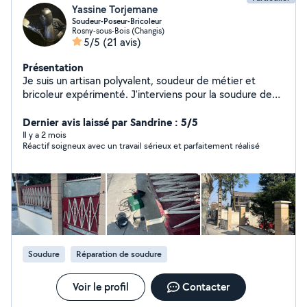
Yassine Torjemane
Soudeur-Poseur-Bricoleur
Rosny-sous-Bois (Changis)
5/5
(21 avis)
Présentation
Je suis un artisan polyvalent, soudeur de métier et
bricoleur expérimenté. J'interviens pour la soudure de
l'acier, de l'aluminium et de l'inox, que ce soit pour des
réparations, des créations ou des ajustements. Je
Dernier avis laissé par Sandrine : 5/5
réalise aussi de nombreux travaux de bricolage : petites
Il y a 2 mois
Réactif soigneux avec un travail sérieux et parfaitement réalisé
réparations, installations, montage et fixation
d'éléments. Je suis également spécialisé dans le
montage de meubles (IKEA, Conforama, But, Amazon,
etc.) : dressings, lits, armoires, cuisines et rangements.
J'interviens aussi sur l'aluminium et le PVC, notamment
pour les portes, fenêtres, volets roulants et
mécanismes motorisés. Sérieux, organisé et efficace,
j'assure un travail propre, précis et adapté à vos
Soudure
Réparation de soudure
besoins. Contactez-moi pour vos projets !
Voir le profil
Contacter