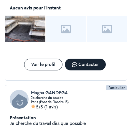
bâtiment sur terrasse et toiture. - Entretien toiture et
pose de dalle et couverture.
Aucun avis pour l'instant
Voir le profil
Contacter
Particulier
Magha GANDEGA
Je cherche du boulot
Paris (Pont de Flandre 13)
5/5
(1 avis)
Présentation
Je cherche du travail dès que possible