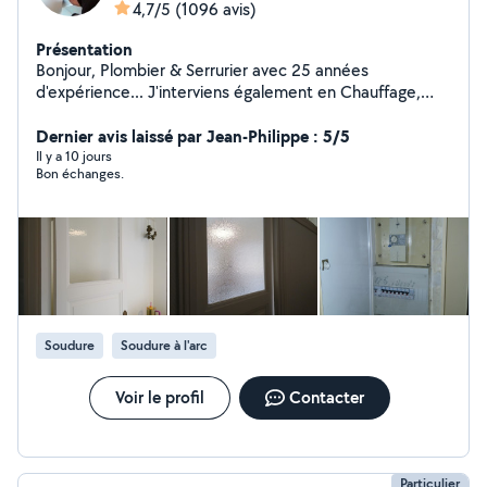
4,7/5
(1096 avis)
Présentation
Bonjour, Plombier & Serrurier avec 25 années
d'expérience... J'interviens également en Chauffage,
Vitrerie, Électricité & Menuiserie. Compétent, soigné &
rapide... Je me ferai un plaisir de vous rendre service
Dernier avis laissé par Jean-Philippe : 5/5
mes chers voisins.... Si vous me contactez directement,
Il y a 10 jours
Bon échanges.
merci de me laisser vos coordonnées téléphoniques...
Au plaisir de vous lire... Gaby
Soudure
Soudure à l'arc
Voir le profil
Contacter
Particulier