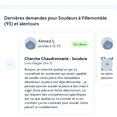
Dernières demandes pour Soudeurs à Villemomble
(93) et alentours
Ahmed S.
N
Sur devis
postée à 12:55
p
Cherche Chaudronnerie - Soudure
Cherche
Livry-Gargan (Iris 5)
Le Raincy 
Bonjour, je cherche quelqu'un qui s'y
Bonjour, j'
connaîtrait en soudureet qui serait capable
en laiton q
de souder cette pièce d'un lampadaire
personne qu
d'extérieur, la pièce est déjà démontée... je
pensais pouvoir souder la pièce à l'arc mais il
s'agit d'une pièce en fonte d'aluminium, ce
qui requiert des compétences spécifiques
est-ce que quelqu'un s'y connaît et si oui
combien ça me coûterait pour souder cette
pièce? ni cordialement