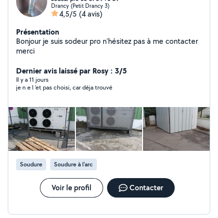
Drancy (Petit Drancy 3)
4,5/5
(4 avis)
Présentation
Bonjour je suis sodeur pro n'hésitez pas à me contacter
merci
Dernier avis laissé par Rosy : 3/5
Il y a 11 jours
je n e l 'et pas choisi, car déja trouvé
Soudure
Soudure à l'arc
Voir le profil
Contacter