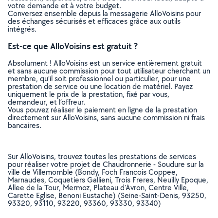
votre demande et à votre budget.
Conversez ensemble depuis la messagerie AlloVoisins pour
des échanges sécurisés et efficaces grâce aux outils
intégrés.
Est-ce que AlloVoisins est gratuit ?
Absolument ! AlloVoisins est un service entièrement gratuit
et sans aucune commission pour tout utilisateur cherchant un
membre, qu’il soit professionnel ou particulier, pour une
prestation de service ou une location de matériel. Payez
uniquement le prix de la prestation, fixé par vous,
demandeur, et l’offreur.
Vous pouvez réaliser le paiement en ligne de la prestation
directement sur AlloVoisins, sans aucune commission ni frais
bancaires.
Sur AlloVoisins, trouvez toutes les prestations de services
pour réaliser votre projet de Chaudronnerie - Soudure sur la
ville de Villemomble (Bondy, Foch Francois Coppee,
Marnaudes, Coquetiers Gallieni, Trois Freres, Neuilly Epoque,
Allee de la Tour, Mermoz, Plateau d'Avron, Centre Ville,
Carette Eglise, Benoni Eustache) (Seine-Saint-Denis, 93250,
93320, 93110, 93220, 93360, 93330, 93340)