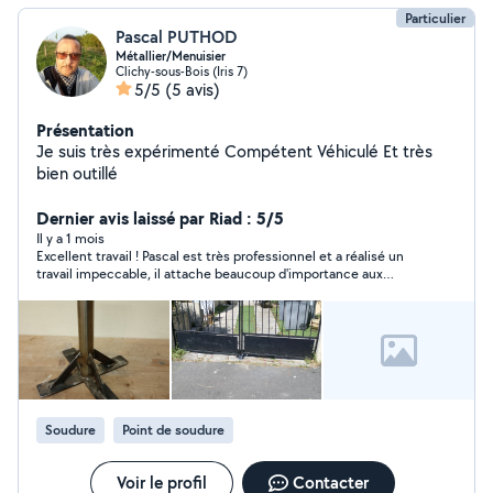
Particulier
Pascal PUTHOD
Métallier/Menuisier
Clichy-sous-Bois (Iris 7)
5/5
(5 avis)
Présentation
Je suis très expérimenté Compétent Véhiculé Et très
bien outillé
Dernier avis laissé par Riad : 5/5
Il y a 1 mois
Excellent travail ! Pascal est très professionnel et a réalisé un
travail impeccable, il attache beaucoup d'importance aux
finitions. Il est également de très bon conseil pour trouver la
solution la plus adaptée. Je recommande vivement.
Soudure
Point de soudure
Voir le profil
Contacter