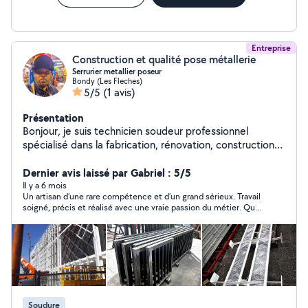
Entreprise
Construction et qualité pose métallerie
Serrurier metallier poseur
Bondy (Les Fleches)
5/5
(1 avis)
Présentation
Bonjour, je suis technicien soudeur professionnel
spécialisé dans la fabrication, rénovation, construction
et pose des matériaux acier, inox, aluminium dans btp
bâtiment ou équipements industriels. Réparation et
Dernier avis laissé par Gabriel : 5/5
changement de serrure. Bardage et charpente
Il y a 6 mois
Un artisan d’une rare compétence et d’un grand sérieux. Travail
métallique. Motorisation et Réparation industriels.
soigné, précis et réalisé avec une vraie passion du métier. Que
ce soit pour la construction métallique, la pose, la métallerie
ou la soudure, tout est fait dans les règles de l’art, avec des
finitions impeccables. Très professionnel, ponctuel et à
l’écoute, il sait conseiller et trouver les meilleures solutions
techniques.
Soudure