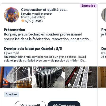
Entreprise
Construction et qualité pose métallerie
Serrurier metallier poseur
Bondy (Les Fleches)
5/5
(1 avis)
Présentation
Pr
Bonjour, je suis technicien soudeur professionnel
je 
spécialisé dans la fabrication, rénovation, construction
et pose des matériaux acier, inox, aluminium dans btp
bâtiment ou équipements industriels. Réparation et
Dernier avis laissé par Gabriel : 5/5
Der
changement de serrure. Bardage et charpente
Il y a 6 mois
Il y
Un artisan d’une rare compétence et d’un grand sérieux. Travail
Je 
métallique. Motorisation et Réparation industriels.
soigné, précis et réalisé avec une vraie passion du métier. Que
ce soit pour la construction métallique, la pose, la métallerie
ou la soudure, tout est fait dans les règles de l’art, avec des
finitions impeccables. Très professionnel, ponctuel et à
l’écoute, il sait conseiller et trouver les meilleures solutions
techniques.
Soudure
Voir le profil
Contacter