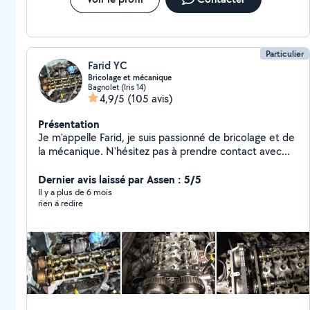
Particulier
Farid YC
Bricolage et mécanique
Bagnolet (Iris 14)
4,9/5
(105 avis)
Présentation
Je m'appelle Farid, je suis passionné de bricolage et de
la mécanique. N'hésitez pas à prendre contact avec
moi pour vous aider et pour passer aussi la valise de
diagnostique,et pour les demandes privé je préfère
Dernier avis laissé par Assen : 5/5
que vous m'envoyiez votre numéro de téléphone
Il y a plus de 6 mois
rien á redire
directement et je vous recontacte rapidement merci.