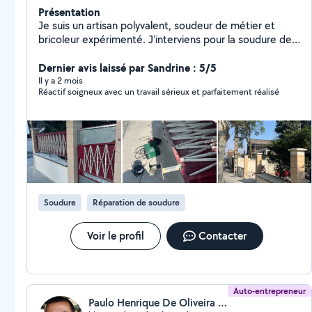
Présentation
Je suis un artisan polyvalent, soudeur de métier et
bricoleur expérimenté. J'interviens pour la soudure de
l'acier, de l'aluminium et de l'inox, que ce soit pour des
réparations, des créations ou des ajustements. Je
Dernier avis laissé par Sandrine : 5/5
réalise aussi de nombreux travaux de bricolage :
Il y a 2 mois
Réactif soigneux avec un travail sérieux et parfaitement réalisé
petites réparations, installations, montage et fixation
d'éléments. Je suis également spécialisé dans le
montage de meubles (IKEA, Conforama, But, Amazon,
etc.) : dressings, lits, armoires, cuisines et rangements.
J'interviens aussi sur l'aluminium et le PVC, notamment
pour les portes, fenêtres, volets roulants et
mécanismes motorisés. Sérieux, organisé et efficace,
j'assure un travail propre, précis et adapté à vos
Soudure
Réparation de soudure
besoins. Contactez-moi pour vos projets !
Voir le profil
Contacter
Auto-entrepreneur
Paulo Henrique De Oliveira (Paulo Henrique)