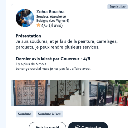
Particulier
Zohra Bouchra
Soudeur, étanchéité
Bobigny (Les Vignes 4)
4/5
(4 avis)
Présentation
Je suis soudures, et je fais de la peinture, carrelages,
parquets, je peux rendre plusieurs services.
Dernier avis laissé par Couvreur : 4/5
Il y a plus de 6 mois
échange cordial mais je n'ai pas fait affaire avec.
Soudure
Soudure à l'arc
Voir le profil
Contacter