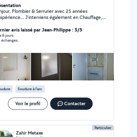
ésentation
er & Serrurier avec 25 années
expérience... J'interviens également en Chauffage,
trerie, Électricité & Menuiserie. Compétent, soigné &
rai un plaisir de vous rendre service
rnier avis laissé par Jean-Philippe : 5/5
s voisins.... Si vous me contactez directement,
 a 8 jours
 échanges.
rci de me laisser vos coordonnées téléphoniques...
plaisir de vous lire... Gaby
oudure
Soudure à l'arc
Voir le profil
Contacter
Particulier
Zahir Metaxe