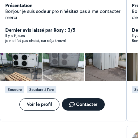
Présentation
Pr
Bonjour je suis sodeur pro n'hésitez pas à me contacter
Bonjour, Plombi
merci
d'
Vi
Dernier avis laissé par Rosy : 3/5
rapide... Je me fe
De
mes cher
Il y a 9 jours
Il y
je n e l 'et pas choisi, car déja trouvé
Bon
me
Au 
Soudure
Soudure à l'arc
S
Voir le profil
Contacter