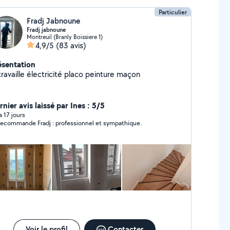
Particulier
Fradj Jabnoune
Fradj jabnoune
Montreuil (Branly Boissiere 1)
4,9/5
(83 avis)
ésentation
travaille électricité placo peinture maçon
nier avis laissé par Ines : 5/5
 a 17 jours
recommande Fradj : professionnel et sympathique.
Voir le profil
Contacter