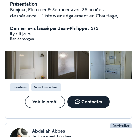
Présentation
Bonjour, Plombier & Serrurier avec 25 années
d'expérience... J'interviens également en Chauffage,
Vitrerie, Électricité & Menuiserie. Compétent, soigné &
rapide... Je me ferai un plaisir de vous rendre service
Dernier avis laissé par Jean-Philippe : 5/5
mes chers voisins.... Si vous me contactez directement,
Il y a 11 jours
Bon échanges.
merci de me laisser vos coordonnées téléphoniques...
Au plaisir de vous lire... Gaby
Soudure
Soudure à l'arc
Voir le profil
Contacter
Particulier
Abdallah Abbes
Tech, de maint. bricoleur