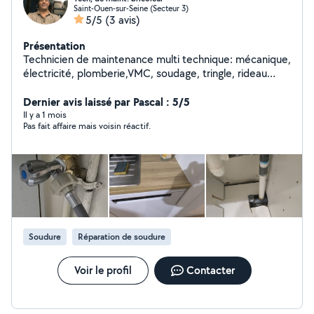
Saint-Ouen-sur-Seine (Secteur 3)
5/5
(3 avis)
Présentation
Technicien de maintenance multi technique: mécanique,
électricité, plomberie,VMC, soudage, tringle, rideau
mécanique et électrique, porte de garage,
serrurerie,montage de meubles, fixation sur tout types
Dernier avis laissé par Pascal : 5/5
de murs, petits travaux de maçonnerie,...
Il y a 1 mois
Pas fait affaire mais voisin réactif.
Soudure
Réparation de soudure
Voir le profil
Contacter