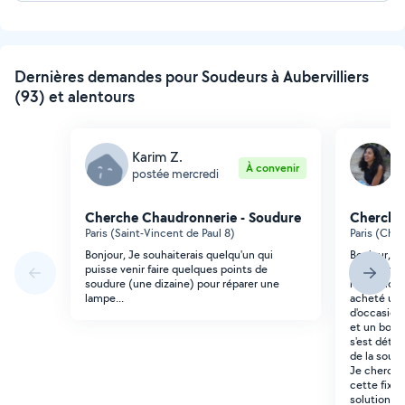
Dernières demandes pour Soudeurs à Aubervilliers
(93) et alentours
Karim Z.
C
À convenir
postée mercredi
p
Cherche Chaudronnerie - Soudure
Cherche
Paris (Saint-Vincent de Paul 8)
Paris (Chap
Bonjour, Je souhaiterais quelqu'un qui
Bonjour, J
puisse venir faire quelques points de
des compé
soudure (une dizaine) pour réparer une
réparation 
lampe...
acheté une
d'occasion.
et un boulo
s'est détac
de la soudu
Je cherche 
cette fixat
solution du