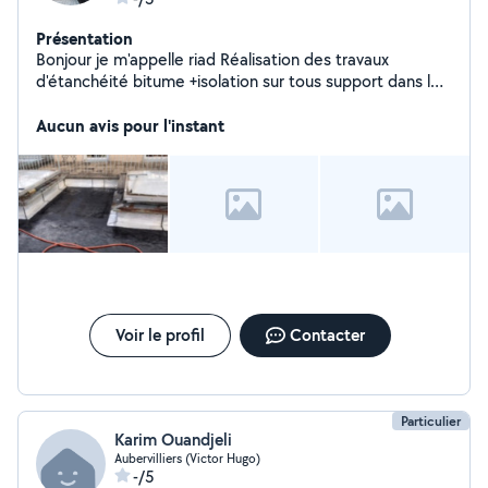
Présentation
Bonjour je m'appelle riad Réalisation des travaux
d'étanchéité bitume +isolation sur tous support dans le
bâtiment sur terrasse et toiture. - Entretien toiture et
pose de dalle et couverture.
Aucun avis pour l'instant
Voir le profil
Contacter
Particulier
Karim Ouandjeli
Aubervilliers (Victor Hugo)
-/5