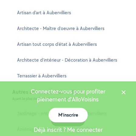
Artisan d'art à Aubervilliers
Architecte - Maître d'oeuvre à Aubervilliers
Artisan tout corps d'état à Aubervilliers
Architecte d'intérieur - Décoration à Aubervilliers
Terrassier à Aubervilliers
Connectez-vous pour profiter
Autres services à Aubervilliers
pleinement d'AlloVoisins
Ayant le plus de résultats dans cette ville
Jardinage - entretien potager à Aubervilliers
M'inscrire
Carte
Déjà inscrit ? Me connecter
Aménagement du jardin à Aubervilliers