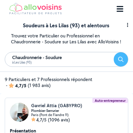
Soudeurs à Les Lilas (93) et alentours
Trouvez votre Particulier ou Professionnel en
Chaudronnerie - Soudure sur Les Lilas avec AlloVoisins !
Chaudronnerie - Soudure
Reche
à Les Lilas (93)
9 Particuliers et 7 Professionnels répondent
-
4,7/5
(1 983 avis)
Auto-entrepreneur
Gavriel Attia (GABYPRO)
Plombier-Serrurier
Paris (Pont de Flandre 11)
4,7/5
(1096 avis)
Présentation