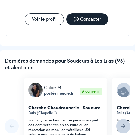
Voir le profil
Contacter
Dernières demandes pour Soudeurs à Les Lilas (93)
et alentours
Chloé M.
C
À convenir
postée mercredi
p
Cherche Chaudronnerie - Soudure
Cherche
Paris (Chapelle 1)
Paris (Ame
Bonjour, Je recherche une personne ayant
Bonjour, j
des compétences en soudure ou en
ressouder 
réparation de mobilier métallique. J'ai
canapé con
acheté une table pliante de balcon