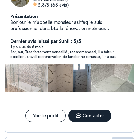
3,8/5
(68 avis)
Présentation
Bonjour je m'appelle monsieur ashfaq je suis
professionnel dans btp la rénovation intérieur
peinture,carrelage,sol,électrici tés,plomberie n'hésitez
pas à me contacter si vous avez des travaux à faire .
Dernier avis laissé par Sunil : 5/5
Bien cordialement,
Il y a plus de 6 mois
Bonjour, Tres fortement conseillé , recommended , il a fait un
excellent travail de rénovation de l'ancienne terrasse, il n'a pas
été très cher. est très réactif et son ouvrier ali est très
professionnel et soigneux dans la pose des carreaux. Il a
exécuté le beau travail dans les délais. Bravo
Voir le profil
Contacter