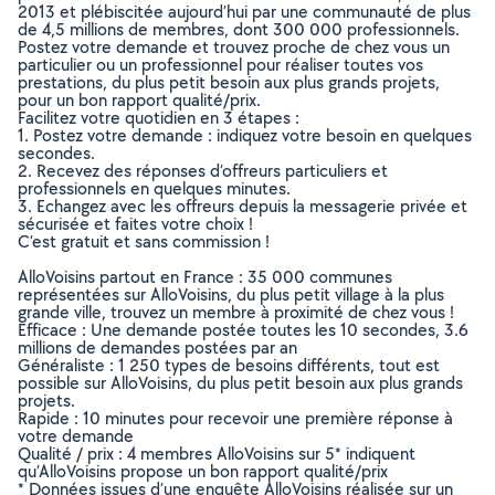
2013 et plébiscitée aujourd’hui par une communauté de plus
de 4,5 millions de membres, dont 300 000 professionnels.
Postez votre demande et trouvez proche de chez vous un
particulier ou un professionnel pour réaliser toutes vos
prestations, du plus petit besoin aux plus grands projets,
pour un bon rapport qualité/prix.
Facilitez votre quotidien en 3 étapes :
1. Postez votre demande : indiquez votre besoin en quelques
secondes.
2. Recevez des réponses d’offreurs particuliers et
professionnels en quelques minutes.
3. Echangez avec les offreurs depuis la messagerie privée et
sécurisée et faites votre choix !
C’est gratuit et sans commission !
AlloVoisins partout en France : 35 000 communes
représentées sur AlloVoisins, du plus petit village à la plus
grande ville, trouvez un membre à proximité de chez vous !
Efficace : Une demande postée toutes les 10 secondes, 3.6
millions de demandes postées par an
Généraliste : 1 250 types de besoins différents, tout est
possible sur AlloVoisins, du plus petit besoin aux plus grands
projets.
Rapide : 10 minutes pour recevoir une première réponse à
votre demande
Qualité / prix : 4 membres AlloVoisins sur 5* indiquent
qu’AlloVoisins propose un bon rapport qualité/prix
* Données issues d’une enquête AlloVoisins réalisée sur un