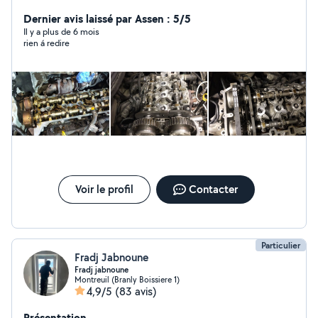
pour vous aider et pour passer aussi la valise de
diagnostique,et pour les demandes privé je préfère que
Dernier avis laissé par Assen : 5/5
vous m'envoyiez votre numéro de téléphone
Il y a plus de 6 mois
rien á redire
directement et je vous recontacte rapidement merci.
Voir le profil
Contacter
Particulier
Fradj Jabnoune
Fradj jabnoune
Montreuil (Branly Boissiere 1)
4,9/5
(83 avis)
Présentation