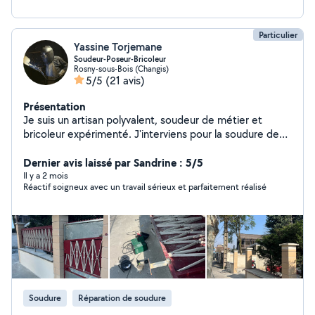
Particulier
Yassine Torjemane
Soudeur-Poseur-Bricoleur
Rosny-sous-Bois (Changis)
5/5
(21 avis)
Présentation
Je suis un artisan polyvalent, soudeur de métier et
bricoleur expérimenté. J'interviens pour la soudure de
l'acier, de l'aluminium et de l'inox, que ce soit pour des
réparations, des créations ou des ajustements. Je
Dernier avis laissé par Sandrine : 5/5
réalise aussi de nombreux travaux de bricolage : petites
Il y a 2 mois
Réactif soigneux avec un travail sérieux et parfaitement réalisé
réparations, installations, montage et fixation
d'éléments. Je suis également spécialisé dans le
montage de meubles (IKEA, Conforama, But, Amazon,
etc.) : dressings, lits, armoires, cuisines et rangements.
J'interviens aussi sur l'aluminium et le PVC, notamment
pour les portes, fenêtres, volets roulants et
mécanismes motorisés. Sérieux, organisé et efficace,
j'assure un travail propre, précis et adapté à vos
Soudure
Réparation de soudure
besoins. Contactez-moi pour vos projets !