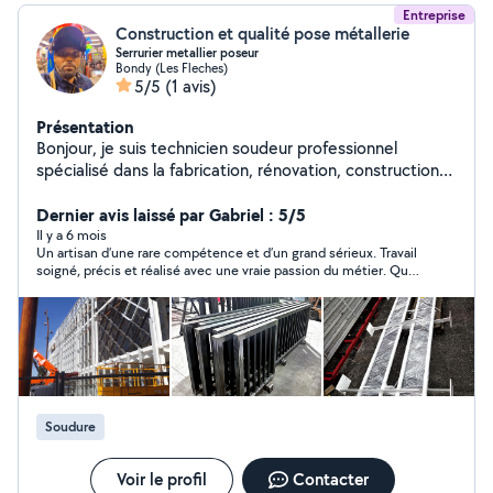
Entreprise
Construction et qualité pose métallerie
Serrurier metallier poseur
Bondy (Les Fleches)
5/5
(1 avis)
Présentation
Bonjour, je suis technicien soudeur professionnel
spécialisé dans la fabrication, rénovation, construction
et pose des matériaux acier, inox, aluminium dans btp
bâtiment ou équipements industriels. Réparation et
Dernier avis laissé par Gabriel : 5/5
changement de serrure. Bardage et charpente
Il y a 6 mois
Un artisan d’une rare compétence et d’un grand sérieux. Travail
métallique. Motorisation et Réparation industriels.
soigné, précis et réalisé avec une vraie passion du métier. Que
ce soit pour la construction métallique, la pose, la métallerie
ou la soudure, tout est fait dans les règles de l’art, avec des
finitions impeccables. Très professionnel, ponctuel et à
l’écoute, il sait conseiller et trouver les meilleures solutions
techniques.
Soudure
Voir le profil
Contacter