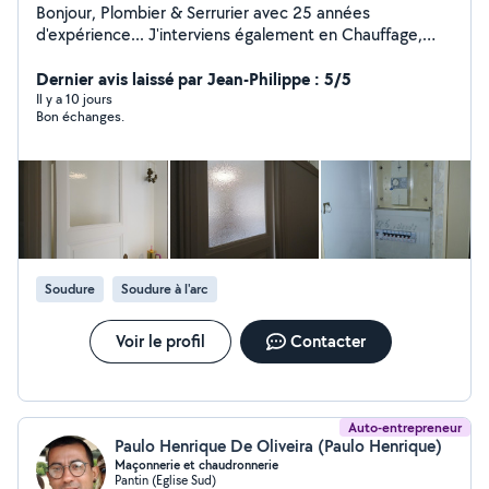
Bonjour, Plombier & Serrurier avec 25 années
d'expérience... J'interviens également en Chauffage,
Vitrerie, Électricité & Menuiserie. Compétent, soigné &
rapide... Je me ferai un plaisir de vous rendre service
Dernier avis laissé par Jean-Philippe : 5/5
mes chers voisins.... Si vous me contactez directement,
Il y a 10 jours
Bon échanges.
merci de me laisser vos coordonnées téléphoniques...
Au plaisir de vous lire... Gaby
Soudure
Soudure à l'arc
Voir le profil
Contacter
Auto-entrepreneur
Paulo Henrique De Oliveira (Paulo Henrique)
Maçonnerie et chaudronnerie
Pantin (Eglise Sud)