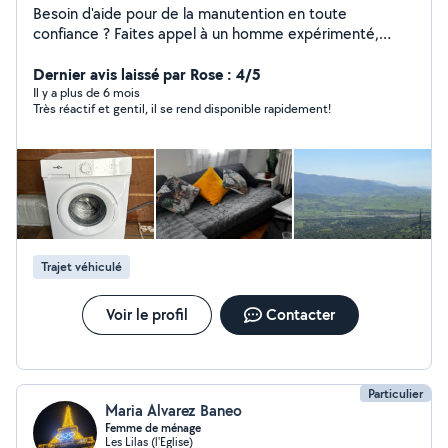
Besoin d'aide pour de la manutention en toute
confiance ? Faites appel à un homme expérimenté,
fiable et à l'écoute. Je prends en charge votre mobilier
avec sérieux, efficacité et soin. Objets fragiles, meubles
Dernier avis laissé par Rose : 4/5
lourds je m'occupe de tout. Respect des délais,
Il y a plus de 6 mois
Très réactif et gentil, il se rend disponible rapidement!
matériel adapté, service personnalisé : votre tranquillité
est ma priorité.
Trajet véhiculé
Voir le profil
Contacter
Particulier
Maria Alvarez Baneo
Femme de ménage
Les Lilas (l'Eglise)