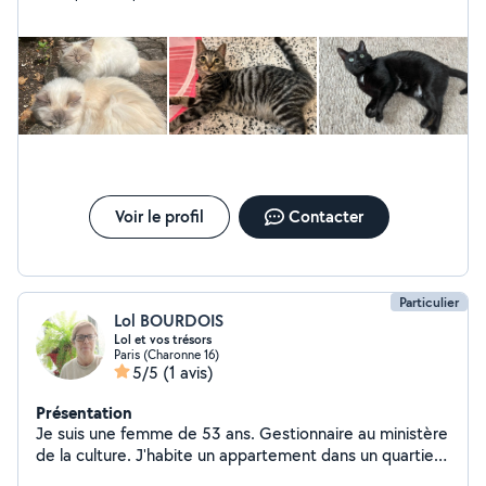
vous propose mes services de gardes de chat. Je suis
passionnée par les animaux depuis toujours, en
particuliers par nos boules de poiles félines. J'ai
l'habitude de garder des chats, depuis plusieurs années,
durant l'absence de leur famille. J'ai grandis avec des
chats, et en ai moi même deux qui partagent ma vie. Je
connais donc parfaitement nos compagnon félins.
N'hésitez pas à me contacter si vous avez des questions
et si vous souhaitez faire garder votre(vos) loulou(s). Je
serai ravie de venir m'occuper d'eux et vous donner des
Voir le profil
Contacter
nouvelles le temps de votre départ.
Particulier
Lol BOURDOIS
Lol et vos trésors
Paris (Charonne 16)
5/5
(1 avis)
Présentation
Je suis une femme de 53 ans. Gestionnaire au ministère
de la culture. J'habite un appartement dans un quartier
sympa du 20e. J'ai une adorable chienne chihuahua de 4