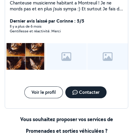
Chanteuse musicienne habitant a Montreuil ! Je ne
mords pas et en plus j'suis sympa :) Et surtout Je fais du
pet sitting ! Visites de chats et sorties d'animaux ! Je me
suis occupé de chiens, chats, cochons D'inde, lapins,
Dernier avis laissé par Corinne : 5/5
furets depuis plus de 6ans ! PAS DE GARDES
Il y a plus de 6 mois
Gentillesse et réactivité. Merci
D'ANIMAUX CHEZ MOI !
Voir le profil
Contacter
Vous souhaitez proposer vos services de
Promenades et sorties véhiculées ?