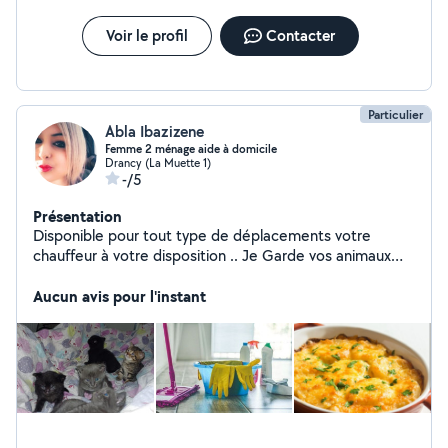
Voir le profil
Contacter
Particulier
Abla Ibazizene
Femme 2 ménage aide à domicile
Drancy (La Muette 1)
-/5
Présentation
Disponible pour tout type de déplacements votre
chauffeur à votre disposition .. Je Garde vos animaux
j'adore les animaux j'en ai 5 ... Femme de ménage avec
expérience .. Aide à domicile .. Je livre vos courses ..
Aucun avis pour l'instant
Contactez moi n'hésitez pas