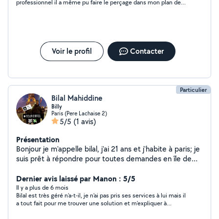
professionnel il a même pu faire le perçage dans mon plan de
travail pour faire passer l'arrivée d'eau du lave-vaisselle sans que
j'ai à lui demander car je n'aurais jamais osé il a même refusé
que je le paye pour le service vraiment je recommande à 200 %
Voir le profil
Contacter
Particulier
Bilal Mahiddine
Billy
Paris (Pere Lachaise 2)
5/5
(1 avis)
Présentation
Bonjour je m'appelle bilal, j'ai 21 ans et j'habite à paris; je
suis prêt à répondre pour toutes demandes en île de
France, n'hésitez pas à me contacter en privé.
Dernier avis laissé par Manon : 5/5
Il y a plus de 6 mois
Bilal est très géré n’a-t-il, je n’ai pas pris ses services à lui mais il
a tout fait pour me trouver une solution et m’expliquer à
distance. Il a pris du temps. Merci Bilal !!