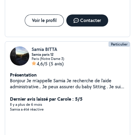
Voir le profil
Contacter
Particulier
Samia BITTA
Samia paris 12
Paris (Notre Dame 3)
4,6/5
(5 avis)
Présentation
Bonjour Je m'appelle Samia Je recherche de l'aide
administrative.. Je peux assurer du baby Sitting . Je suis
dispo pour m'occuper de votre chat à mon domicile ou
à votre domicile. Je peux assurer du dog sitting . Je
Dernier avis laissé par Carole : 5/5
peux également conduire une voiture et un 22 M3.
Il y a plus de 6 mois
Samia a été réactive
Merci