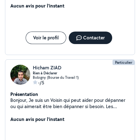
Aucun avis pour l'instant
Voir le profil
Contacter
Particulier
Hicham ZIAD
Rien à Déclarer
Bobigny (Bourse du Travail 1)
-/5
Présentation
Bonjour, Je suis un Voisin qui peut aider pour dépanner
ou qui aimerait être bien dépanner si besoin. Les
compétences des uns complètent celles des autres.
Compétences en petits bricolages
Aucun avis pour l'instant
plomberie/Electricité/jardinerie/montages de meubles
etc.