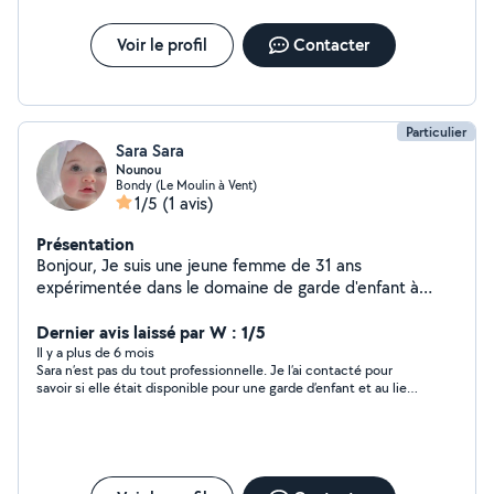
Voir le profil
Contacter
Particulier
Sara Sara
Nounou
Bondy (Le Moulin à Vent)
1/5
(1 avis)
Présentation
Bonjour, Je suis une jeune femme de 31 ans
expérimentée dans le domaine de garde d'enfant à
domicile. Je suis une personne patiente , calme et
soucieuse des besoins des enfants. J'ai gardé durant 2
Dernier avis laissé par W : 1/5
ans 2 enfants de l'âge de la naissance à leur 2 ans e
Il y a plus de 6 mois
Sara n’est pas du tout professionnelle. Je l’ai contacté pour
savoir si elle était disponible pour une garde d’enfant et au lieu
de me répondre par oui ou par non elle m’a bloquée
directement sans aucun échange au préalable. Je reste
consternée par son attitude…