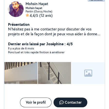
Mohsin Hayat
Mohsin hayat
Pantin (Ourcq Hoche)
4,4/5
(12 avis)
Présentation
N'hésitez pas à me contacter pour discuter de vos
projets et de la façon dont je peux vous aider à donner
vie à votre vision artistique dans votre bâtiment. Je suis
impatient de collaborer avec vous et de créer des
Dernier avis laissé par Joséphine : 4/5
espaces qui émerveilleront et inspireront. Merci de
Il y a plus de 6 mois
Ponctuel et très rapide finition à améliorer
votre attention et à bientôt !"
Voir le profil
Contacter