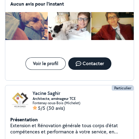
ans nommée Grâçy. Je suis très disponible car je fais
Aucun avis pour l'instant
beaucoup de télétravail. J'ai hâte de faire votre
connaissance et de garder vos animaux de compagnie.
à bientôt Laurence
Voir le profil
Contacter
Particulier
Yacine Saghir
Architecte, aménageur TCE
Fontenay-sous-Bois (Michelet)
5/5
(30 avis)
Présentation
Extension et Rénovation générale tous corps d'état
compétences et performance à votre service, en
assurant une très bonne qualité de rendus, ainsi une