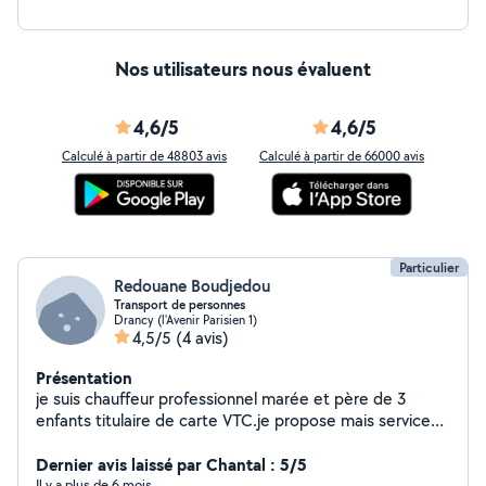
Nos utilisateurs nous évaluent
4,6/5
4,6/5
Calculé à partir de 48803 avis
Calculé à partir de 66000 avis
Particulier
Redouane Boudjedou
Transport de personnes
Drancy (l'Avenir Parisien 1)
4,5/5
(4 avis)
Présentation
je suis chauffeur professionnel marée et père de 3
enfants titulaire de carte VTC.je propose mais service
pour toute déplacements aéroport ou gare et mise à
disposition. RDV .
Dernier avis laissé par Chantal : 5/5
Il y a plus de 6 mois