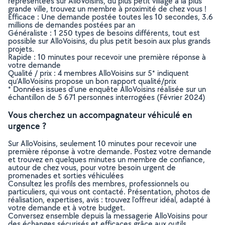
représentées sur AlloVoisins, du plus petit village à la plus
grande ville, trouvez un membre à proximité de chez vous !
Efficace : Une demande postée toutes les 10 secondes, 3.6
millions de demandes postées par an
Généraliste : 1 250 types de besoins différents, tout est
possible sur AlloVoisins, du plus petit besoin aux plus grands
projets.
Rapide : 10 minutes pour recevoir une première réponse à
votre demande
Qualité / prix : 4 membres AlloVoisins sur 5* indiquent
qu’AlloVoisins propose un bon rapport qualité/prix
* Données issues d’une enquête AlloVoisins réalisée sur un
échantillon de 5 671 personnes interrogées (Février 2024)
Vous cherchez un accompagnateur véhiculé en
urgence ?
Sur AlloVoisins, seulement 10 minutes pour recevoir une
première réponse à votre demande. Postez votre demande
et trouvez en quelques minutes un membre de confiance,
autour de chez vous, pour votre besoin urgent de
promenades et sorties véhiculées
Consultez les profils des membres, professionnels ou
particuliers, qui vous ont contacté. Présentation, photos de
réalisation, expertises, avis : trouvez l'offreur idéal, adapté à
votre demande et à votre budget.
Conversez ensemble depuis la messagerie AlloVoisins pour
des échanges sécurisés et efficaces grâce aux outils