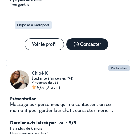
Très gentils
Dépose à l'aéroport
Voir le profil
Contacter
Particulier
Chloé K
Étudiante à Vincennes (94)
Vincennes (Est 2)
5/5
(3 avis)
Présentation
Message aux personnes qui me contactent en ce
moment pour garder leur chat : contacter moi ici
clo.petsitting (Google mail) car l'appli bloque mes
réponses à vos demandes car j'ai dépassé les 4
Dernier avis laissé par Lou : 5/5
réponses par mois Bonjour, je m'appelle Chloé, j'ai 22
Il y a plus de 6 mois
Des réponses rapides !
ans et habite à Vincennes, ville limitrophe de Paris. Je