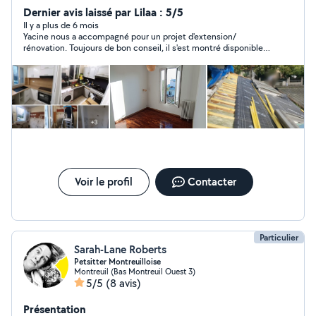
forte proposition dans l'aménagement Plans 2D - 3D
Dernier avis laissé par Lilaa : 5/5
réalistes - Chiffrage de vos projets - Démarches
Il y a plus de 6 mois
Yacine nous a accompagné pour un projet d'extension/
administratives pour travaux (Déclaration auprès des
rénovation. Toujours de bon conseil, il s'est montré disponible,
villes, EPT ..etc.) - Réalisation des travaux extension
très réactif et d'une grande écoute. N'hésitez pas lui confier
et/ou rénovation intérieure et extérieure tous corps
vos projets.
d'état jusqu'à livraison.
Voir le profil
Contacter
Particulier
Sarah-Lane Roberts
Petsitter Montreuilloise
Montreuil (Bas Montreuil Ouest 3)
5/5
(8 avis)
Présentation