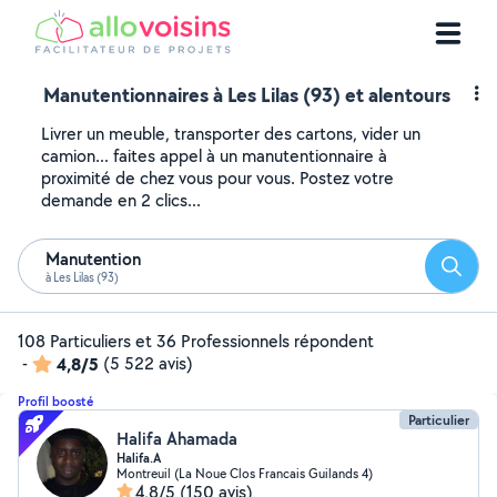
Manutentionnaires à Les Lilas (93) et alentours
Livrer un meuble, transporter des cartons, vider un
camion... faites appel à un manutentionnaire à
proximité de chez vous pour vous. Postez votre
demande en 2 clics...
Manutention
Reche
à Les Lilas (93)
108 Particuliers et 36 Professionnels répondent
-
4,8/5
(5 522 avis)
Profil boosté
Particulier
Halifa Ahamada
Halifa.A
Montreuil (La Noue Clos Francais Guilands 4)
4,8/5
(150 avis)