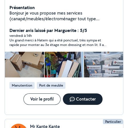
Présentation
Bonjour je vous propose mes services
(canapé/meubles/électroménager tout type
/lit/cartons... Le bon coin)magasin ikea/confo/Leroy
Merlin/point p/chantier/déménagement A votre
Dernier avis laissé par Marguerite : 5/5
disposition 7/7 Confiance/rapidité/fiabilité en urgence
vendredi à 14h
Un grand merci à Hatem qui a été ponctuel, très sympa et
24/24
rapide pour monter au 3e étage mon dressing et mon lit. Il a
ete très soigneux alors que ça n’était pas évident à monter
dans l’escalier et il m’a même débarrassé des cartons à jeter. Je
recommande a 100% !!!
Manutention
Port de meuble
Voir le profil
Contacter
Particulier
Mr Kante Kante