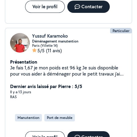
Voir le profil
Contacter
Particulier
Yussuf Karamoko
Déménagement manutention
Paris (Villette 14)
5/5
(11 avis)
Présentation
Je fais 1,67 je mon poids est 96 kg Je suis disponible
pour vous aider à déménager pour le petit travaux j'ai
fait un peu de tout celui qui a besoin d'aide n'hésitez pas
à me contacter merci
Dernier avis laissé par Pierre : 5/5
Il y a 13 jours
RAS
Manutention
Port de meuble