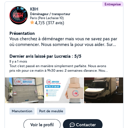
Entreprise
KBH
Déménageur / transporteur
Paris (Pere Lachaise 10)
4,7/5
(317 avis)
Présentation
Vous cherchez à déménager mais vous ne savez pas par
où commencer. Nous sommes la pour vous aider. Sur
Paris ou en région parisienne, que vous déménagiez en
France et pays frontalier, le choix d'un déménageur
Dernier avis laissé par Lucrezia : 5/5
certifier qualité est de première importance.
Il y a 1 mois
Tout c'est passé en manière simplement parfaite. Nous avons
pris rdv pour ce matin à 9h30 avec 2 semaines d'avance. Nous
avons confirmé la veille. KBH c'est présenté au lieu de départ
en horaire avec le van et deux personnes et ensuite chez nous.
Je conseille KBH pour la fiabilité, et efficacité. Adresse à
sovegarder et à conseiller !
Manutention
Port de meuble
Voir le profil
Contacter