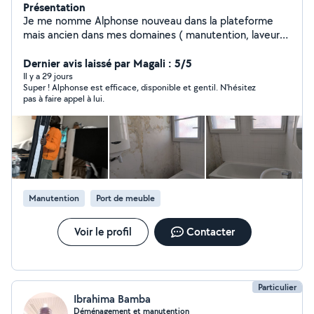
Présentation
Je me nomme Alphonse nouveau dans la plateforme
mais ancien dans mes domaines ( manutention, laveur
de vitres et montage meuble )je suis là pour vous servir.
Homme fiable, respectueux ,sourire, dynamique et
Dernier avis laissé par Magali : 5/5
ponctuel qui sont surtout mes clés de réussite
Il y a 29 jours
Super ! Alphonse est efficace, disponible et gentil. N'hésitez
pas à faire appel à lui.
Manutention
Port de meuble
Voir le profil
Contacter
Particulier
Ibrahima Bamba
Déménagement et manutention