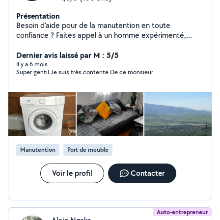
Présentation
Besoin d'aide pour de la manutention en toute
confiance ? Faites appel à un homme expérimenté,
fiable et à l'écoute. Je prends en charge votre mobilier
avec sérieux, efficacité et soin. Objets fragiles, meubles
Dernier avis laissé par M : 5/5
lourds je m'occupe de tout. Respect des délais,
Il y a 6 mois
Super gentil Je suis très contente De ce monsieur
matériel adapté, service personnalisé : votre tranquillité
est ma priorité.
Manutention
Port de meuble
Voir le profil
Contacter
Auto-entrepreneur