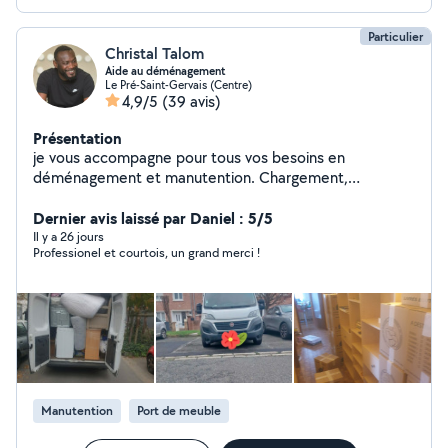
Particulier
Christal Talom
Aide au déménagement
Le Pré-Saint-Gervais (Centre)
4,9/5
(39 avis)
Présentation
je vous accompagne pour tous vos besoins en
déménagement et manutention. Chargement,
déchargement, déplacement de meubles, objets lourds
ou fragiles : je travaille avec soin, efficacité et respect
Dernier avis laissé par Daniel : 5/5
de vos biens. Organisé, dynamique et toujours à
Il y a 26 jours
Professionel et courtois, un grand merci !
l'écoute, je m'adapte à vos contraintes pour un
déménagement rapide et sans stress. Votre satisfaction
est ma priorité !
Manutention
Port de meuble