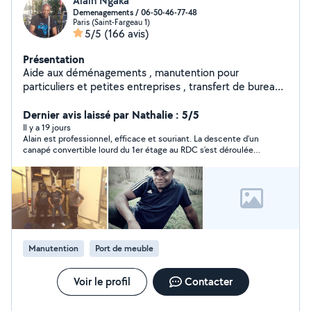
Alain Ngaka
Demenagements / 06-50-46-77-48
Paris (Saint-Fargeau 1)
5/5
(166 avis)
Présentation
Aide aux déménagements , manutention pour
particuliers et petites entreprises , transfert de bureaux
sur Paris et banlieue. MISE EN CARTONS et
PROTECTION DES MEUBLES demontage et remontage
Dernier avis laissé par Nathalie : 5/5
de meubles. travail serieux , efficace. 25 ans d
Il y a 19 jours
Alain est professionnel, efficace et souriant. La descente d’un
'experience Je peux me deplacer a domicile pour devis.
canapé convertible lourd du 1er étage au RDC s’est déroulée
contactez moi directement sur sms ou appel
rapidement et sans problème. Je recommande vivement.
O650467748 même tôt le matin ou tard le soir svp,
Merci Alain!
merci.
Manutention
Port de meuble
Voir le profil
Contacter