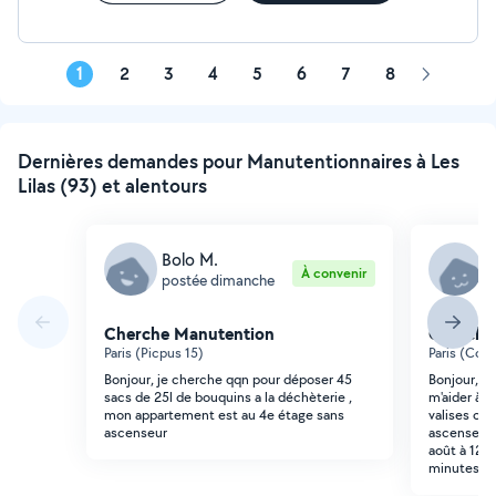
1
2
3
4
5
6
7
8
Page
suivante
Dernières demandes pour Manutentionnaires à Les
Lilas (93) et alentours
Bolo M.
C
À convenir
postée dimanche
p
Cherche Manutention
Cherche
Paris (Picpus 15)
Paris (Com
Bonjour, je cherche qqn pour déposer 45
Bonjour, j
sacs de 25l de bouquins a la déchèterie ,
m'aider à d
mon appartement est au 4e étage sans
valises ca
ascenseur
ascenseur 
août à 12h1
minutes m