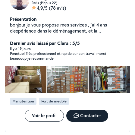
Paris (Picpus 22)
4,9/5
(78 avis)
Présentation
bonjour je vous propose mes services , j'ai 4 ans
d'expérience dans le déménagement, et la
manutention, je suis dynamique, endurant, et ponctuel,
avec un travail soigneux. n'hésitez pas à me contacter
Dernier avis laissé par Clara : 5/5
merci à vous
Il y a 19 jours
Ponctuel Très professionnel et rapide sur son travail merci
beaucoup je recommande
Manutention
Port de meuble
Voir le profil
Contacter