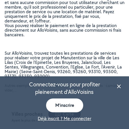
et sans aucune commission pour tout utilisateur cherchant un
membre, qu’il soit professionnel ou particulier, pour une
prestation de service ou une location de matériel. Payez
uniquement le prix de la prestation, fixé par vous,
demandeur, et l’offreur.
Vous pouvez réaliser le paiement en ligne de la prestation
directement sur AlloVoisins, sans aucune commission ni frais
bancaires.
Sur AlloVoisins, trouvez toutes les prestations de services
pour réaliser votre projet de Manutention sur la ville de Les
Lilas (Croix de l'Epinette, Les Bruyeres, Jalancloud, Les
Sentes, Villegranges, Convention, l'Eglise, Le Fort, l'Avenir, La
Mairie) (Seine-Saint-Denis, 93260, 93260, 93310, 93500,
93170, 93230, 93000)
Connectez-vous pour profiter
Autres exemples de prestations réalisées par nos membres : camion à
vider, ..
pleinement d'AlloVoisins
M'inscrire
Villes proches
Carte
Déjà inscrit ? Me connecter
Ayant le plus de résultats, dans le même département