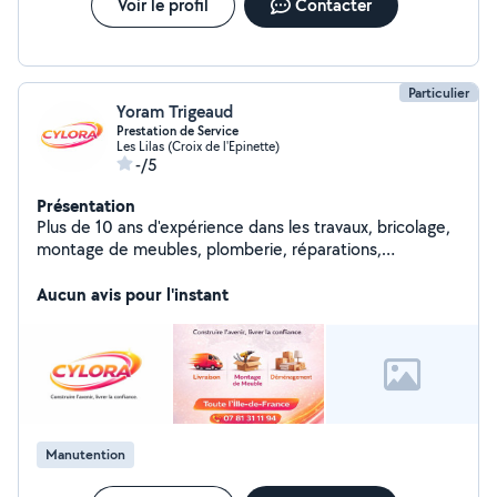
Voir le profil
Contacter
Particulier
Yoram Trigeaud
Prestation de Service
Les Lilas (Croix de l'Epinette)
-/5
Présentation
Plus de 10 ans d'expérience dans les travaux, bricolage,
montage de meubles, plomberie, réparations,
déménagements et livraisons de tout type. Partenaire
B&M (Bagnolet, Neuilly-Plaisance, Argenteuil) pour
Aucun avis pour l'instant
livraisons clients et montages. Rapide, ponctuel,
efficace et dynamique, avec des tarifs défiant toute
concurrence. Mon savoir-faire n'attend plus que vous !
Construire l'avenir, livrer la confiance.
Manutention