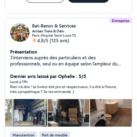
Entreprise
Bat-Renov & Services
Artisan Trans & Dém
Paris (Hopital Saint-Louis 11)
4,8/5
(125 avis)
Présentation
J'interviens auprès des particuliers et des
professionnels, seul ou en équipe selon l'ampleur du
chantier, pour vos petits et gros travaux intérieurs et
extérieurs : remise en état, rénovation complète
Dernier avis laissé par Ophelie : 5/5
(peinture, plomberie, électricité, sols, menuiserie,
lundi à 19h
Rien n’a dire ! Le livreur été pro et respectueux, il a été à l’heure,
parquet, etc.), ainsi que pour vos déménagements,
très sympathique !! Je recommande :)
manutention lourde et aide au
chargement/déchargement. Travail soigné et sérieux,
respect des délais, et prestations couvertes par une
garantie décennale pour votre tranquillité. Devis clair et
personnalisé sur demande.
Manutention
Port de meuble