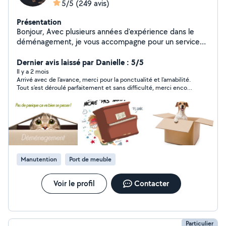
5/5
(249 avis)
Présentation
Bonjour, Avec plusieurs années d'expérience dans le
déménagement, je vous accompagne pour un service
rapide, soigné et en toute sécurité. Je suis reconnu
pour mon sérieux, ma ponctualité et ma motivation. je
Dernier avis laissé par Danielle : 5/5
suis disponible quand vous voulez,y'a plus qu'à se mettre
Il y a 2 mois
Arrivé avec de l’avance, merci pour la ponctualité et l’amabilité.
d'accord sur le jour et l'horaire, n'hésitez pas à m'appeler
Tout s’est déroulé parfaitement et sans difficulté, merci encore
ou à m'envoyer un message sur ma ligne direct si je
pour votre aide. Je recommande.
mets un peu trop de temps à répondre à votre
demande sur AlloVoisins, pour un devis gratuit ou des
conseilles ce sera un plaisir pour moi de vous
répondre..06-21-92-54-27 Kamel.
Manutention
Port de meuble
Voir le profil
Contacter
Particulier