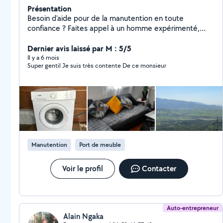
Présentation
Besoin d'aide pour de la manutention en toute
confiance ? Faites appel à un homme expérimenté,
fiable et à l'écoute. Je prends en charge votre mobilier
avec sérieux, efficacité et soin. Objets fragiles,
Dernier avis laissé par M : 5/5
meubles lourds je m'occupe de tout. Respect des
Il y a 6 mois
Super gentil Je suis très contente De ce monsieur
délais, matériel adapté, service personnalisé : votre
tranquillité est ma priorité.
Manutention
Port de meuble
Voir le profil
Contacter
Auto-entrepreneur
Alain Ngaka