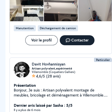
Manutention
Déchargement de camion
Voir le profil
Contacter
Particulier
Davit Hovhannisyan
Artisan polyvalent,expérimenté
Villemomble (Coquetiers Gallieni)
4,6/5
(28 avis)
Présentation
Bonjour, Je suis : Artisan polyvalent montage de
meubles, bricolage et déménagement à Villemomble.
Artisan expérimenté montage, restauration de
meubles et petits travaux. ️ Bricoleur professionnel à
Dernier avis laissé par Sasha : 5/5
Villemomble montage, fixation, déménagement,
Il y a plus de 6 mois