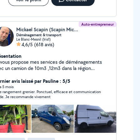
Auto-entrepreneur
Mickael Scapin (Scapin Mickael)
Déménagement & transport
Le Blanc-Mesnil (Iris1)
4,6/5
(618 avis)
ésentation
 vous propose mes services de déménagements
ec un camion de 10m3 ,12m3 dans la région
risienne et dans toutes la France
nier avis laissé par Pauline : 5/5
 a 5 mois
e rangement grenier. Ponctuel, efficace et communication
ide. Je recommande vivement