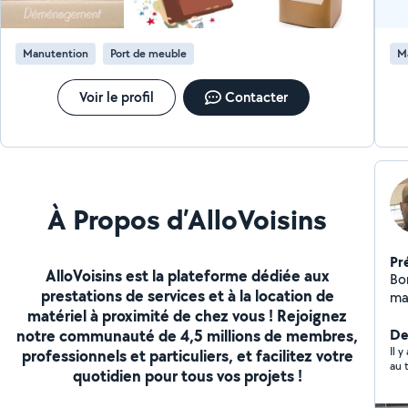
répondre..06-21-92-54-27 Kamel.
Manutention
Port de meuble
M
Voir le profil
Contacter
À Propos d’AlloVoisins
Pr
AlloVoisins est la plateforme dédiée aux
Bo
prestations de services et à la location de
ma
matériel à proximité de chez vous ! Rejoignez
dé
notre communauté de 4,5 millions de membres,
po
Der
Il y
professionnels et particuliers, et facilitez votre
au 
quotidien pour tous vos projets !