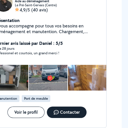
Aide au déménagement
Le Pré-Saint-Gervais (Centre)
4,9/5
(40 avis)
ésentation
 vous accompagne pour tous vos besoins en
ménagement et manutention. Chargement,
chargement, déplacement de meubles, objets
rds ou fragiles : je travaille avec soin, efficacité et
nier avis laissé par Daniel : 5/5
 de vos biens. Organisé, dynamique et toujours
 a 28 jours
fessionel et courtois, un grand merci !
l'écoute, je m'adapte à vos contraintes pour un
ménagement rapide et sans stress. Votre
isfaction est ma priorité !
anutention
Port de meuble
Voir le profil
Contacter