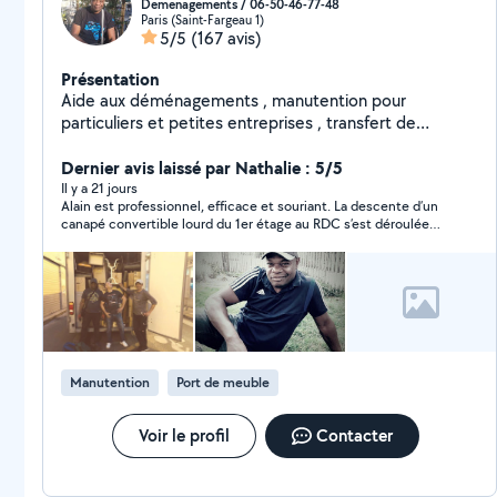
Demenagements / 06-50-46-77-48
Paris (Saint-Fargeau 1)
5/5
(167 avis)
Présentation
Aide aux déménagements , manutention pour
particuliers et petites entreprises , transfert de
bureaux sur Paris et banlieue. MISE EN CARTONS et
PROTECTION DES MEUBLES demontage et remontage
Dernier avis laissé par Nathalie : 5/5
de meubles. travail serieux , efficace. 25 ans d
Il y a 21 jours
Alain est professionnel, efficace et souriant. La descente d’un
'experience Je peux me deplacer a domicile pour devis.
canapé convertible lourd du 1er étage au RDC s’est déroulée
contactez moi directement sur sms ou appel
rapidement et sans problème. Je recommande vivement.
O650467748 même tôt le matin ou tard le soir svp,
Merci Alain!
merci.
Manutention
Port de meuble
Voir le profil
Contacter