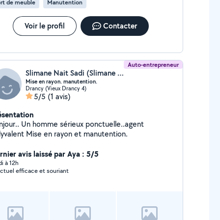
rt de meuble
Manutention
Voir le profil
Contacter
Auto-entrepreneur
Slimane Nait Sadi (Slimane Nait sadi)
Mise en rayon. manutention.
Drancy (Vieux Drancy 4)
5/5
(1 avis)
ésentation
njour.. Un homme sérieux ponctuelle..agent
lyvalent Mise en rayon et manutention.
nier avis laissé par Aya : 5/5
di à 12h
ctuel efficace et souriant