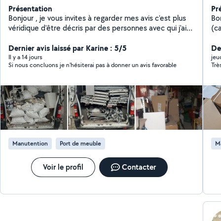
Présentation
Pr
Bonjour , je vous invites à regarder mes avis c'est plus
Bo
véridique d'être décris par des personnes avec qui j'ai
(c
dealer.
/l
Dernier avis laissé par Karine : 5/5
Me
Der
dispositio
Il y a 14 jours
jeu
Si nous concluons je n'hésiterai pas à donner un avis favorable
Trè
24
Manutention
Port de meuble
M
Voir le profil
Contacter