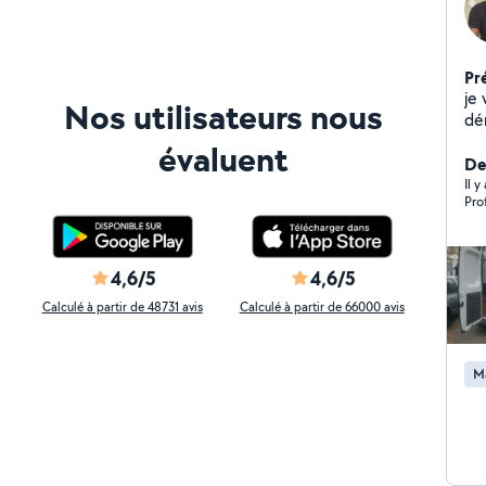
Pr
je
Nos utilisateurs nous
dé
dé
évaluent
lou
Der
respect
Il y
Pro
à 
dé
sat
4,6/5
4,6/5
Calculé à partir de 48731 avis
Calculé à partir de 66000 avis
M