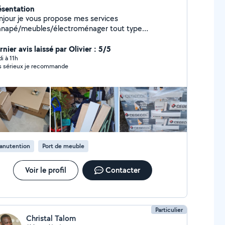
ésentation
njour je vous propose mes services
anapé/meubles/électroménager tout type
it/cartons... Le bon coin)magasin ikea/confo/Leroy
rlin/point p/chantier/déménagement A votre
nier avis laissé par Olivier : 5/5
n 7/7 Confiance/rapidité/fiabilité en urgence
di à 11h
s sérieux je recommande
/24
anutention
Port de meuble
Voir le profil
Contacter
Particulier
Christal Talom