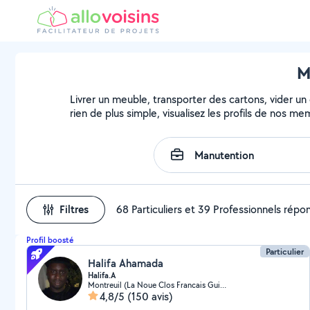
M
Livrer un meuble, transporter des cartons, vider un
rien de plus simple, visualisez les profils de nos m
Filtres
68 Particuliers et 39 Professionnels répo
Profil boosté
Particulier
Halifa Ahamada
Halifa.A
Montreuil (La Noue Clos Francais Guilands 4)
4,8/5
(150 avis)