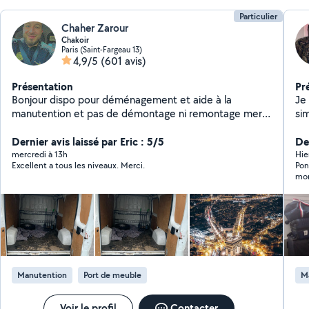
Particulier
Chaher Zarour
Chakoir
Paris (Saint-Fargeau 13)
4,9/5
(601 avis)
Présentation
Pr
Bonjour dispo pour déménagement et aide à la
Je
manutention et pas de démontage ni remontage merci
si
0623.60..02.74
fra
Dernier avis laissé par Eric : 5/5
Der
mercredi à 13h
Hie
Excellent a tous les niveaux. Merci.
Pon
mon
viv
Manutention
Port de meuble
M
Voir le profil
Contacter