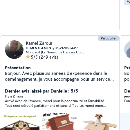
Po
Particulier
Kamel Zarour
DEMENAGEMENT/06-21-92-54-27
Montreuil (La Noue Clos Francais Guilands 3)
5/5
(249 avis)
Présentation
Pr
Bonjour, Avec plusieurs années d'expérience dans le
Bo
déménagement, je vous accompagne pour un service
po
rapide, soigné et en toute sécurité. Je suis reconnu
pour mon sérieux, ma ponctualité et ma motivation. je
Dernier avis laissé par Danielle : 5/5
Der
suis disponible quand vous voulez,y'a plus qu'à se
Il y a 2 mois
jeu
Arrivé avec de l’avance, merci pour la ponctualité et l’amabilité.
Pon
mettre d'accord sur le jour et l'horaire, n'hésitez pas à
Tout s’est déroulé parfaitement et sans difficulté, merci encore
m'appeler ou à m'envoyer un message sur ma ligne
pour votre aide. Je recommande.
direct si je mets un peu trop de temps à répondre à
votre demande sur AlloVoisins, pour un devis gratuit ou
des conseilles ce sera un plaisir pour moi de vous