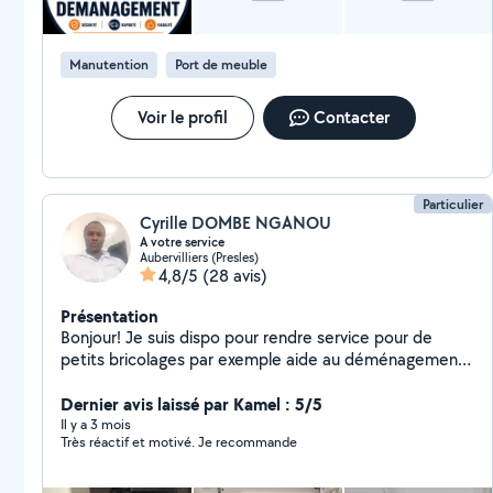
Manutention
Port de meuble
Voir le profil
Contacter
Particulier
Cyrille DOMBE NGANOU
A votre service
Aubervilliers (Presles)
4,8/5
(28 avis)
Présentation
Bonjour! Je suis dispo pour rendre service pour de
petits bricolages par exemple aide au déménagement ,
ménage à domicile, manutention en générale ..
Dernier avis laissé par Kamel : 5/5
Il y a 3 mois
Très réactif et motivé. Je recommande