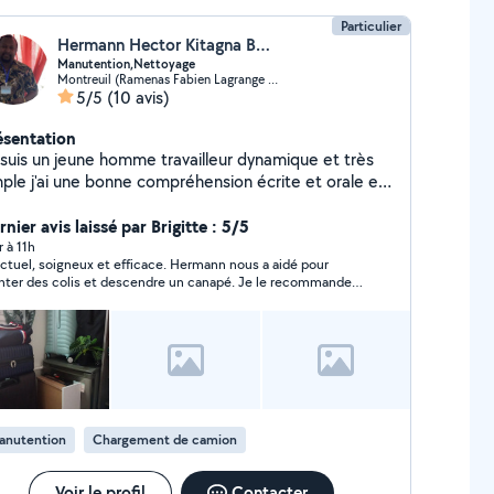
Particulier
Hermann Hector Kitagna Boutang
Manutention,Nettoyage
Montreuil (Ramenas Fabien Lagrange 3)
5/5
(10 avis)
ésentation
 suis un jeune homme travailleur dynamique et très
mple j'ai une bonne compréhension écrite et orale en
nçais.
nier avis laissé par Brigitte : 5/5
r à 11h
ctuel, soigneux et efficace. Hermann nous a aidé pour
ter des colis et descendre un canapé. Je le recommande
ement.
anutention
Chargement de camion
Voir le profil
Contacter