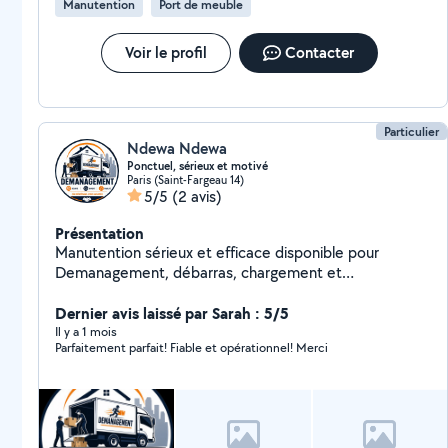
Manutention
Port de meuble
Voir le profil
Contacter
Particulier
Ndewa Ndewa
Ponctuel, sérieux et motivé
Paris (Saint-Fargeau 14)
5/5
(2 avis)
Présentation
Manutention sérieux et efficace disponible pour
Demanagement, débarras, chargement et
déchargement.je travaille avec soin et respecte vos
affaires.disponible 7j/7. Satisfaction et bon service
Dernier avis laissé par Sarah : 5/5
avant tout.
Il y a 1 mois
Parfaitement parfait! Fiable et opérationnel! Merci