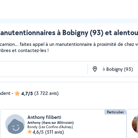
anutentionnaires à Bobigny (93) et alentou
 camion... faites appel à un manutentionnaire à proximité de chez v
embres et contactez-les !
à
ndent
-
4,7/5
(3 722 avis)
Particulier
Anthony filiberti
Anthony (6ans sur Allôvoisin)
Bondy (Les Confins d'Aulnay)
4,6/5
(511 avis)