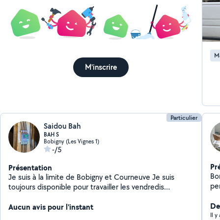
M
M'inscrire
Particulier
Saidou Bah
BAH S
Bobigny (Les Vignes 1)
-/5
Pr
Présentation
Bon
Je suis à la limite de Bobigny et Courneuve Je suis
pe
toujours disponible pour travailler les vendredis
samedis et dimanche
De
Aucun avis pour l'instant
Il y