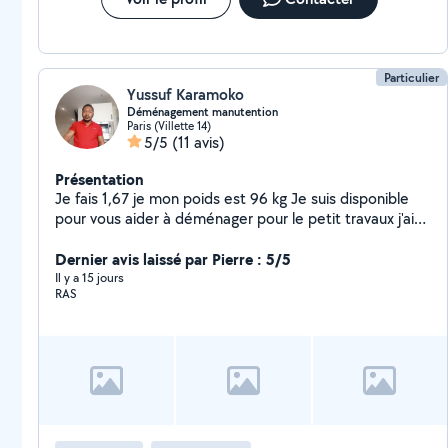
Particulier
Yussuf Karamoko
Déménagement manutention
Paris (Villette 14)
5/5
(11 avis)
Présentation
Je fais 1,67 je mon poids est 96 kg Je suis disponible
pour vous aider à déménager pour le petit travaux j'ai
fait un peu de tout celui qui a besoin d'aide n'hésitez
pas à me contacter merci
Dernier avis laissé par Pierre : 5/5
Il y a 15 jours
RAS