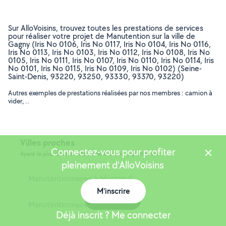
Sur AlloVoisins, trouvez toutes les prestations de services
pour réaliser votre projet de Manutention sur la ville de
Gagny (Iris No 0106, Iris No 0117, Iris No 0104, Iris No 0116,
Iris No 0113, Iris No 0103, Iris No 0112, Iris No 0108, Iris No
0105, Iris No 0111, Iris No 0107, Iris No 0110, Iris No 0114, Iris
No 0101, Iris No 0115, Iris No 0109, Iris No 0102) (Seine-
Saint-Denis, 93220, 93250, 93330, 93370, 93220)
Autres exemples de prestations réalisées par nos membres : camion à
vider, ..
Villes proches
Connectez-vous pour profiter
Ayant le plus de résultats, dans le même département
pleinement d'AlloVoisins
Manutentionnaires à Montreuil
M'inscrire
Carte
Manutentionnaires à Saint-Denis
Déjà inscrit ? Me connecter