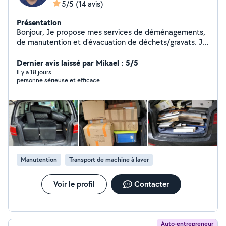
5/5
(14 avis)
Présentation
Bonjour, Je propose mes services de déménagements,
de manutention et d'évacuation de déchets/gravats. Je
suis quelqu'un de bon vivant et de serviable, qui ne se
prends pas la tête, toujours à trouver une solution.
Dernier avis laissé par Mikael : 5/5
Disponible pour toute demande d'information.
Il y a 18 jours
personne sérieuse et efficace
Manutention
Transport de machine à laver
Voir le profil
Contacter
Auto-entrepreneur