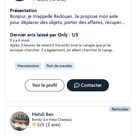
Présentation
Bonjour, je m'appelle Redouan. Je propose mon aide
pour déplacer des objets, porter des affaires, récupérer
des achats ou donner un coup de main pour divers
transports du quotidien. Je suis sérieux, ponctuel et
Dernier avis laissé par Only : 1/5
soigneux. J'aide volontiers pour le chargement et le
Il y a 6 mois
Après 3 heures de retard il m’a enfin livré le canapé que je l’ai
déplacement d'objets selon vos besoins. N'hésitez pas
envoyer chercher. Il a également, en allant chercher le canapé
à me contacter, je réponds rapidement.
chez mon amie endommagée sa porte et refuse de
dédommager celle ci.
Manutention
Port de meuble
Voir le profil
Contacter
Particulier
Mehdi Ben
Bondy (Le Vieux Chateau)
5/5
(2 avis)