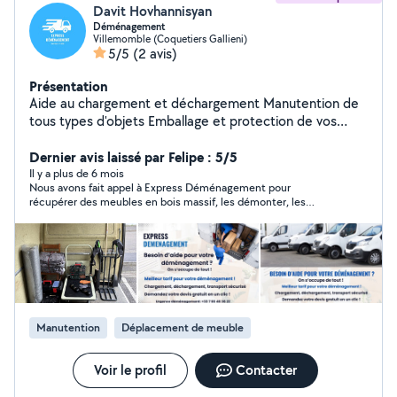
Davit Hovhannisyan
Déménagement
Villemomble (Coquetiers Gallieni)
5/5
(2 avis)
Présentation
Aide au chargement et déchargement Manutention de
tous types d'objets Emballage et protection de vos
biens Déménagement Montage de meubles - rapide,
propre, professionnel ! Nos équipes assemblent vos
Dernier avis laissé par Felipe : 5/5
meubles avec soin et efficacité, qu'il s'agisse d'un lit,
Il y a plus de 6 mois
Nous avons fait appel à Express Déménagement pour
d'une armoire ou d'une cuisine complète. Service fiable
récupérer des meubles en bois massif, les démonter, les
Intervention rapide Strasbourg et alentours Contactez-
transporter et les remonter chez nous. Le travail a été réalisé
nous dès aujourd'hui !
avec beaucoup de soin et de professionnalisme. Tout s’est très
bien déroulé, et nous sommes pleinement satisfaits. Nous
recommandons vivement leurs services !
Manutention
Déplacement de meuble
Voir le profil
Contacter