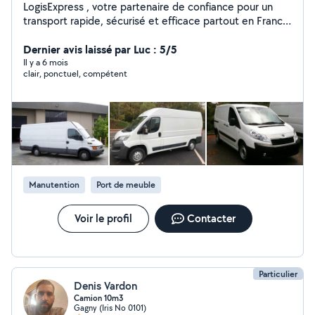
LogisExpress , votre partenaire de confiance pour un
transport rapide, sécurisé et efficace partout en France.
Notre équipe met tout en œuvre pour garantir des
livraisons ponctuelles et un service de qualité.
Dernier avis laissé par Luc : 5/5
Il y a 6 mois
clair, ponctuel, compétent
Manutention
Port de meuble
Voir le profil
Contacter
Particulier
Denis Vardon
Camion 10m3
Gagny (Iris No 0101)