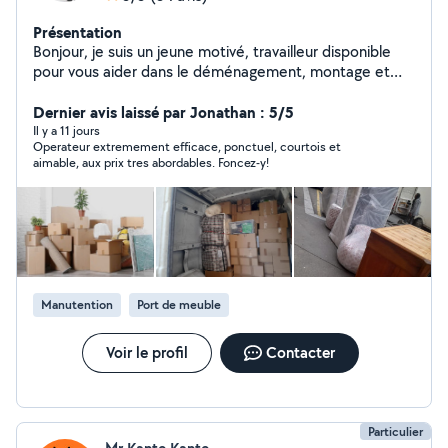
Présentation
Bonjour, je suis un jeune motivé, travailleur disponible
pour vous aider dans le déménagement, montage et
démontage des meubles et si vous avez besoin de mes
services envoyer votre numéro je vous recontacterais
Dernier avis laissé par Jonathan : 5/5
au plus vite possible. Merci
Il y a 11 jours
Operateur extremement efficace, ponctuel, courtois et
aimable, aux prix tres abordables. Foncez-y!
Manutention
Port de meuble
Voir le profil
Contacter
Particulier