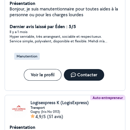
Présentation
Bonjour, je suis manutentionnaire pour toutes aides à la
personne ou pour les charges lourdes
Dernier avis laissé par Éden : 5/5
Il y a 1 mois
Hyper serviable, très arrangeant, sociable et respectueux.
Service simple, polyvalent, disponible et flexible. Mehdi m'a
aidé plus qu'il ne devait pour une demande un peu compliquée,
qualité à prix abordable. Je recommande.
Manutention
Voir le profil
Contacter
Auto-entrepreneur
Logisexpress K (LogisExpress)
Transport
Gagny (Iris No 0113)
4,9/5
(51 avis)
Présentation