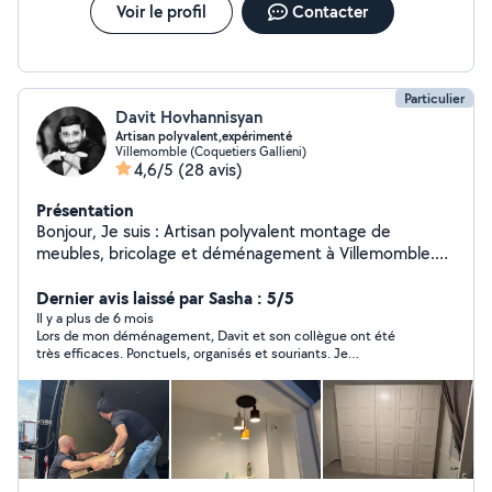
Voir le profil
Contacter
Particulier
Davit Hovhannisyan
Artisan polyvalent,expérimenté
Villemomble (Coquetiers Gallieni)
4,6/5
(28 avis)
Présentation
Bonjour, Je suis : Artisan polyvalent montage de
meubles, bricolage et déménagement à Villemomble.
Artisan expérimenté montage, restauration de meubles
et petits travaux. ️ Bricoleur professionnel à Villemomble
Dernier avis laissé par Sasha : 5/5
montage, fixation, déménagement, restauration. Service
Il y a plus de 6 mois
Lors de mon déménagement, Davit et son collègue ont été
complet : montage de meubles, aide au
très efficaces. Ponctuels, organisés et souriants. Je
déménagement et travaux intérieurs. Un artisan de
recommande leurs services.
confiance pour tous vos travaux à Villemomble. Besoin
d'un coup de main. Je vous propose mes services pour
tous vos travaux d'intérieur : Montage et démontage de
tous types de meubles. Fixation de téléviseurs au mur.
Pose de tringles à rideaux. Restauration de meubles. Je