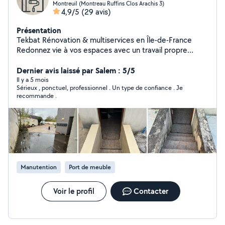
Montreuil (Montreau Ruffins Clos Arachis 3)
4,9/5
(29 avis)
Présentation
Tekbat Rénovation & multiservices en Île-de-France
Redonnez vie à vos espaces avec un travail propre
soigné et rapide Nous transformons réparons et
améliorons vos logements et locaux avec sérieux et
Dernier avis laissé par Salem : 5/5
efficacité Intervention rapide en Île-de-France Devis
Il y a 5 mois
Sérieux , ponctuel, professionnel . Un type de confiance . Je
gratuits
recommande .
Manutention
Port de meuble
Voir le profil
Contacter