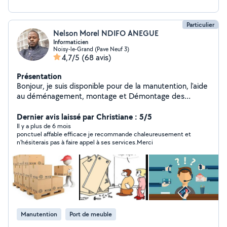
Particulier
Nelson Morel NDIFO ANEGUE
Informaticien
Noisy-le-Grand (Pave Neuf 3)
4,7/5
(68 avis)
Présentation
Bonjour, je suis disponible pour de la manutention, l'aide
au déménagement, montage et Démontage des
meubles et tout autres tâches physiques diverses. Je
suis réactif, ponctuel, travailleur et sociable.
Dernier avis laissé par Christiane : 5/5
Il y a plus de 6 mois
ponctuel affable efficace je recommande chaleureusement et
n'hésiterais pas à faire appel à ses services.Merci
Manutention
Port de meuble