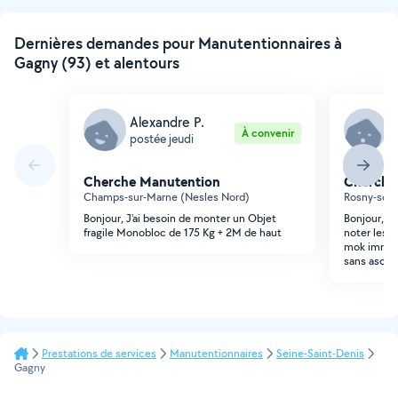
Dernières demandes pour Manutentionnaires à
Gagny (93) et alentours
Alexandre P.
G
À convenir
postée jeudi
p
Cherche Manutention
Cherche
Champs-sur-Marne (Nesles Nord)
Rosny-sous-
Bonjour, J'ai besoin de monter un Objet
Bonjour, j
fragile Monobloc de 175 Kg + 2M de haut
noter les c
mok immeub
sans ascen
Prestations de services
Manutentionnaires
Seine-Saint-Denis
Gagny