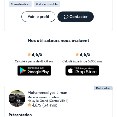
peux également vous aider pour vos déménagements.
Manutention
Port de meuble
Artisan passionné, je restaure les anciens meubles
cassés, même lorsqu'il manque une partie sculptée : je
la refais à l'identique, ainsi que les dorures. Je reste à
Voir le profil
Contacter
votre disposition pour toute information
complémentaire. Cordialement, Davit Hovhannisyan.
Nos utilisateurs nous évaluent
4,6/5
4,6/5
Calculé à partir de 48731 avis
Calculé à partir de 66000 avis
Particulier
Mohammedlyes Liman
Mécanicien automobile
Noisy-le-Grand (Centre Ville 1)
4,6/5
(34 avis)
Présentation