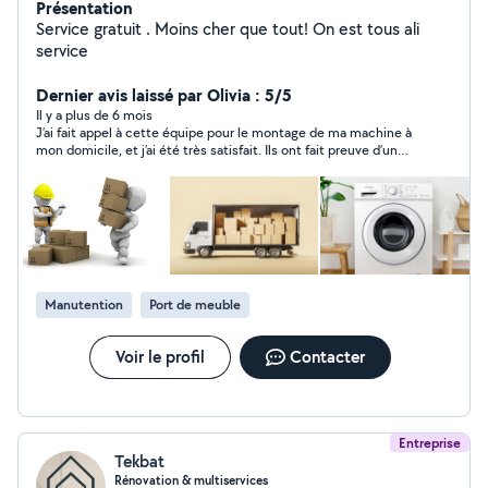
Présentation
Service gratuit . Moins cher que tout! On est tous ali
service
Dernier avis laissé par Olivia : 5/5
Il y a plus de 6 mois
J’ai fait appel à cette équipe pour le montage de ma machine à
mon domicile, et j’ai été très satisfait. Ils ont fait preuve d’un
grand professionnalisme, sont intervenus rapidement, et ont
pu se rendre disponibles dès le lendemain soir. Un grand merci
pour leur réactivité et leur efficacité !
Manutention
Port de meuble
Voir le profil
Contacter
Entreprise
Tekbat
Rénovation & multiservices