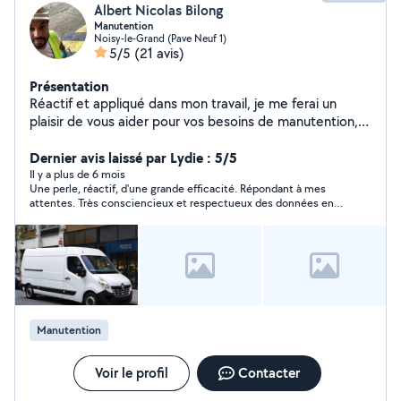
Albert Nicolas Bilong
Manutention
Noisy-le-Grand (Pave Neuf 1)
5/5
(21 avis)
Présentation
Réactif et appliqué dans mon travail, je me ferai un
plaisir de vous aider pour vos besoins de manutention,
livraison, déménagements ou autres.
Dernier avis laissé par Lydie : 5/5
Il y a plus de 6 mois
Une perle, réactif, d'une grande efficacité. Répondant à mes
attentes. Très consciencieux et respectueux des données en
plus jovial équilibré l'éducation se ressent tout glisse et tout
est limpide avec Albert, je recommande.
Manutention
Voir le profil
Contacter