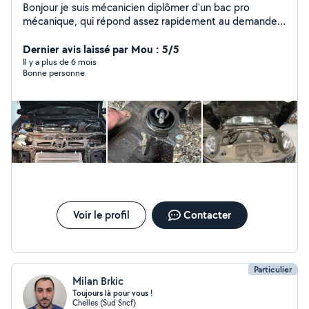
Bonjour je suis mécanicien diplômer d'un bac pro
mécanique, qui répond assez rapidement au demande
de réparation. Je suis quelqu'un de sérieux et
respectueux et à l'écoute des clients pour les satisfaire
Dernier avis laissé par Mou : 5/5
au maximum
Il y a plus de 6 mois
Bonne personne
Voir le profil
Contacter
Particulier
Milan Brkic
Toujours là pour vous !
Chelles (Sud Sncf)