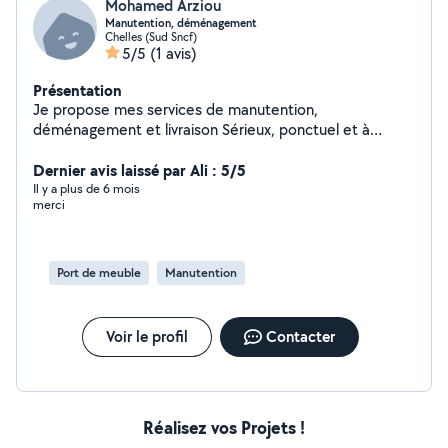
Mohamed Arziou
Manutention, déménagement
Chelles (Sud Sncf)
5/5
(1 avis)
Présentation
Je propose mes services de manutention,
déménagement et livraison Sérieux, ponctuel et à
l'écoute, je vous accompagne pour transporter vos
meubles, cartons ou objets encombrants en toute
Dernier avis laissé par Ali : 5/5
sécurité. Que ce soit pour un petit coup de main, un
Il y a plus de 6 mois
merci
déménagement complet ou une livraison, je m'adapte à
vos besoins avec efficacité et bonne humeur.
Port de meuble
Manutention
Voir le profil
Contacter
Réalisez vos Projets !