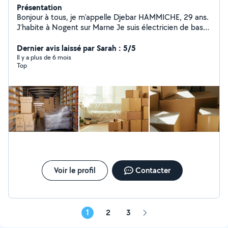
Présentation
Bonjour à tous, je m'appelle Djebar HAMMICHE, 29 ans.
J'habite à Nogent sur Marne Je suis électricien de base
MT, mais je sais quand même faire l'ensemble des lots
du bâtiment de seconde œuvre, exemple (la
Dernier avis laissé par Sarah : 5/5
manutention, peinture, aide déménagement, montage
Il y a plus de 6 mois
Top
des meubles, nettoyage jardins, vitreries, cavs,
débarras, ect ...) Je ne suis pas véhiculé, mais e suis
ouvert à me déplacer sur toute l'île de France N'hésitez
surtout pas à me contacter pour plus d'informations, Je
reste disponible. Bien à vous ,
Voir le profil
Contacter
1
2
3
Page
suivante