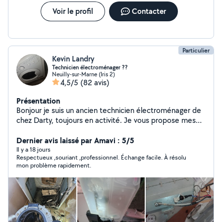
Voir le profil
Contacter
Particulier
Kevin Landry
Technicien électroménager ??
Neuilly-sur-Marne (Iris 2)
4,5/5
(82 avis)
Présentation
Bonjour je suis un ancien technicien électroménager de
chez Darty, toujours en activité. Je vous propose mes
services pour diagnostiquer et dépanner votre
Électroménager le plus rapidement et efficacement
Dernier avis laissé par Amavi : 5/5
possible à un prix raisonnable. Cordialement, Landry.
Il y a 18 jours
Respectueux ,souriant ,professionnel. Échange facile. À résolu
mon problème rapidement.